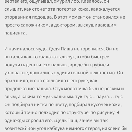
вертел его, ощупывал, хмурил лоб. Казалось, он
слышит, как стонет эта потертая кожа, как жалуется
оторванная подошва. В этот момент он становился не
просто сапожником, а доктором, выслушивающим
пациента.
И начиналось чудо. Дядя Паша не торопился. Он не
пытался как-то «залатать дыру», чтобы быстрее
получить деньги. Его пальцы, вроде бы грубые и
узловатые, двигались с удивительной нежностью. Он
брал шило, и оно скользило в его руке, как
продолжение пальца. Стук молоточка был не резким и
злым, а каким-то музыкальным: тук-тук… пауза… тук.
Он подбирал нитки по цвету, подбирал кусочек кожи,
который точно подходил по структуре, по рисунку. Я
однажды спросил его: «Дядь Паш, зачем вы так
возитесь? Вон угол каблука немного стерся, наклеил бы