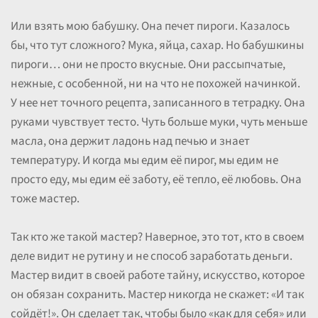
Или взять мою бабушку. Она печет пироги. Казалось
бы, что тут сложного? Мука, яйца, сахар. Но бабушкины
пироги… они не просто вкусные. Они рассыпчатые,
нежные, с особенной, ни на что не похожей начинкой.
У нее нет точного рецепта, записанного в тетрадку. Она
руками чувствует тесто. Чуть больше муки, чуть меньше
масла, она держит ладонь над печью и знает
температуру. И когда мы едим её пирог, мы едим не
просто еду, мы едим её заботу, её тепло, её любовь. Она
тоже мастер.
Так кто же такой мастер? Наверное, это тот, кто в своем
деле видит не рутину и не способ заработать деньги.
Мастер видит в своей работе тайну, искусство, которое
он обязан сохранить. Мастер никогда не скажет: «И так
сойдёт!». Он сделает так, чтобы было «как для себя» или