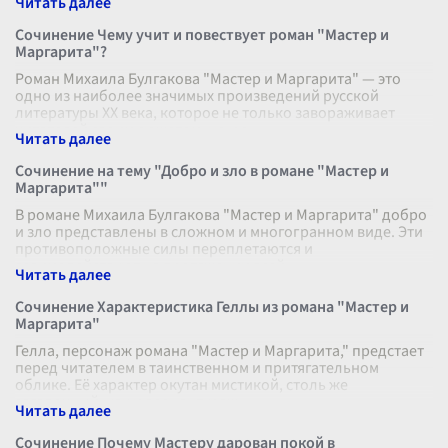
Сочинение Чему учит и повествует роман "Мастер и
Маргарита"?
Роман Михаила Булгакова "Мастер и Маргарита" — это
одно из наиболее значимых произведений русской
литературы XX века, которое не только завораживает
читателей своим сюжетом, но и з
...
Сочинение на тему "Добро и зло в романе "Мастер и
Маргарита""
В романе Михаила Булгакова "Мастер и Маргарита" добро
и зло представлены в сложном и многогранном виде. Эти
противоположные силы переплетаются и
взаимодействуют на протяжении всей
...
Сочинение Характеристика Геллы из романа "Мастер и
Маргарита"
Гелла, персонаж романа "Мастер и Маргарита," предстает
перед читателем в таинственном и притягательном
облике. Её характер окутан мистикой, столь же
загадочный, как и весь антураж
...
Сочинение Почему Мастеру дарован покой в