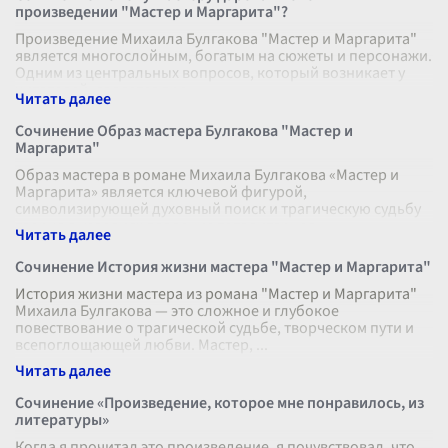
произведении "Мастер и Маргарита"?
Произведение Михаила Булгакова "Мастер и Маргарита"
является многослойным, богатым на сюжеты и персонажи.
Одним из центральных вопросов, который возникает у
читателей, является пре
...
Сочинение Образ мастера Булгакова "Мастер и
Маргарита"
Образ мастера в романе Михаила Булгакова «Мастер и
Маргарита» является ключевой фигурой,
символизирующей духовный поиск и трагическую судьбу
творца в условиях давление тоталитарног
...
Сочинение История жизни мастера "Мастер и Маргарита"
История жизни мастера из романа "Мастер и Маргарита"
Михаила Булгакова — это сложное и глубокое
повествование о трагической судьбе, творческом пути и
всепоглощающей любви. Мастер,
...
Сочинение «Произведение, которое мне понравилось, из
литературы»
Когда я прочитал это произведение, я почувствовал, что