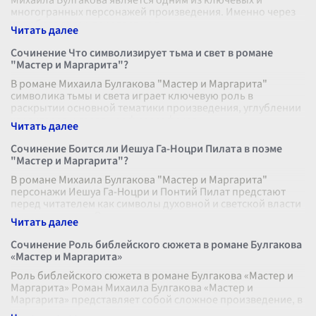
Михаила Булгакова является одним из ключевых и
многогранных персонажей произведения. Именно через
его образ автор передает не т
...
Сочинение Что символизирует тьма и свет в романе
"Мастер и Маргарита"?
В романе Михаила Булгакова "Мастер и Маргарита"
символика тьмы и света играет ключевую роль в
раскрытии основной тематики произведения, углублении
характеров и создании философског
...
Сочинение Боится ли Иешуа Га-Ноцри Пилата в поэме
"Мастер и Маргарита"?
В романе Михаила Булгакова "Мастер и Маргарита"
персонажи Иешуа Га-Ноцри и Понтий Пилат предстают
перед читателем как символы духовной и светской власти
соответственно. Вопрос о то
...
Сочинение Роль библейского сюжета в романе Булгакова
«Мастер и Маргарита»
Роль библейского сюжета в романе Булгакова «Мастер и
Маргарита» Роман Михаила Булгакова «Мастер и
Маргарита» представляет собой сложное произведение, в
котором переплетаются разли
...