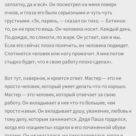
заплатку, да и всё». Он посмотрел на меня поверх
очков, и глаза его были серьезными и чуть-чуть
грустными. «Эх, парень, — сказал он тихо. — Ботинок-
то, он не просто вещь. Он человека носит. Каждый день.
По дождю, по слякоти, по жаре. Он устает, как и мы.
Если его сейчас плохо полечить, он человека подведет.
Споткнется человек или ногу промочит. А мне потом
стыдно будет, что я свою работу плохо сделал».
Вот тут, наверное, и кроется ответ. Мастер — это не
просто человек, который умеет делать что-то хорошо.
Мастер — это человек, который отвечает за свою
работу. Он вкладывает в нее что-то большее, чем
просто навык. Он вкладывает душу, уважение, любовь к
тому делу, которым занимается. Дядя Паша гордился,
когда его «пациенты» ходили в его починенной обуви
годами. Он не хвастался, но тихо радовался, когда я