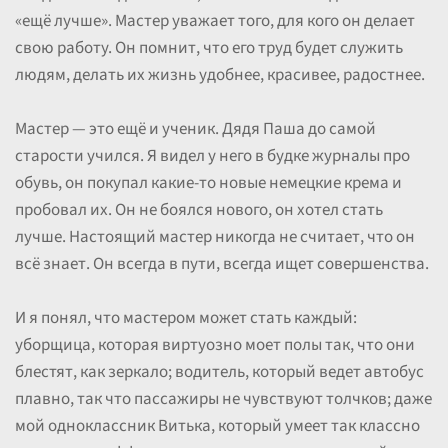
«ещё лучше». Мастер уважает того, для кого он делает
свою работу. Он помнит, что его труд будет служить
людям, делать их жизнь удобнее, красивее, радостнее.
Мастер — это ещё и ученик. Дядя Паша до самой
старости учился. Я видел у него в будке журналы про
обувь, он покупал какие-то новые немецкие крема и
пробовал их. Он не боялся нового, он хотел стать
лучше. Настоящий мастер никогда не считает, что он
всё знает. Он всегда в пути, всегда ищет совершенства.
И я понял, что мастером может стать каждый:
уборщица, которая виртуозно моет полы так, что они
блестят, как зеркало; водитель, который ведет автобус
плавно, так что пассажиры не чувствуют толчков; даже
мой одноклассник Витька, который умеет так классно