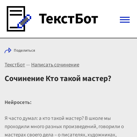
Войти с Telegram
Поделиться
Вход
ТекстБот
—
Написать сочинение
Выбрать режим
Цены
Сочинение Кто такой мастер?
Нейросеть:
Я часто думал: а кто такой мастер? В школе мы
проходили много разных произведений, говорили о
мастерах своего дела – о писателях, художниках,