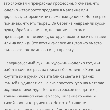
это сложная и прекрасная профессия. Я считал, что
ювелир – это просто продавец в магазине или
дяденька, который чинит ломаные цепочки. Но теперь я
понимаю, что это творец. Он берёт из недр земли кусок
руды, обрабатывает его, наполняет светом и
превращает в звёздочку, которую можно носить на шее
или на пальце. Это почти как алхимия, только вместо
философского камня он ищет красоту.
Наверное, самый лучший художник-ювелир тот, чьи
работы хочется рассматривать бесконечно. Хочется
крутить их в руках, ловить блики света на гранях
камней и удивляться, как из простого кусочка металла
родилось такое чудо. В его мастерской всегда тихо,
только слышно тиканье часов, шипение горелки и
тихий звон инструментов. Но в этой тишине
рождается музыка в золоте. И когда я смотрю на