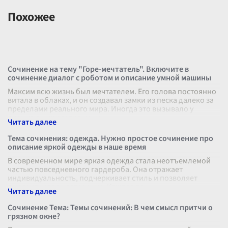
Похожее
Сочинение на тему "Горе-мечтатель". Включите в
сочинение диалог с роботом и описание умной машины
Максим всю жизнь был мечтателем. Его голова постоянно
витала в облаках, и он создавал замки из песка далеко за
пределами реального мира. Иногда это вызывало у
окружающих раздражени
...
Тема сочинения: одежда. Нужно простое сочинение про
описание яркой одежды в наше время
В современном мире яркая одежда стала неотъемлемой
частью повседневного гардероба. Она отражает
индивидуальность, подчеркивает стиль и позволяет
выразить свое настроение. Каждая де
...
Сочинение Тема: Темы сочинений: В чем смысл притчи о
грязном окне?