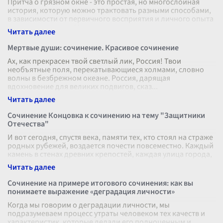
Притча о грязном окне - это простая, но многослойная
история, которую можно трактовать разными способами,
в зависимости от первичного восприятия и личного опыта
каждого читателя. Н
...
Мертвые души: сочинение. Красивое сочинение
Ах, как прекрасен твой светлый лик, Россия! Твои
необъятные поля, перекатывающиеся холмами, словно
волны в безбрежном океане. Россия, дарящая
вдохновение для великих подвигов, сказ
...
Сочинение Концовка к сочинению на тему "Защитники
Отечества"
И вот сегодня, спустя века, памяти тех, кто стоял на страже
родных рубежей, воздается почести повсеместно. Каждый
камень в стенах древних крепостей, каждая улица города,
носившая з
...
Сочинение на примере итогового сочинения: как вы
понимаете выражение «деградация личности»
Когда мы говорим о деградации личности, мы
подразумеваем процесс утраты человеком тех качеств и
характеристик, которые делали его полноценным и