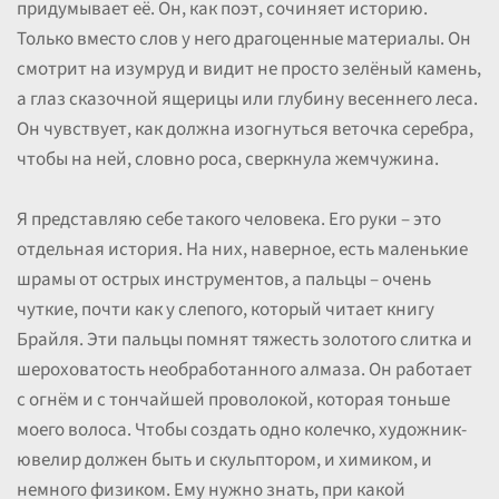
придумывает её. Он, как поэт, сочиняет историю.
Только вместо слов у него драгоценные материалы. Он
смотрит на изумруд и видит не просто зелёный камень,
а глаз сказочной ящерицы или глубину весеннего леса.
Он чувствует, как должна изогнуться веточка серебра,
чтобы на ней, словно роса, сверкнула жемчужина.
Я представляю себе такого человека. Его руки – это
отдельная история. На них, наверное, есть маленькие
шрамы от острых инструментов, а пальцы – очень
чуткие, почти как у слепого, который читает книгу
Брайля. Эти пальцы помнят тяжесть золотого слитка и
шероховатость необработанного алмаза. Он работает
с огнём и с тончайшей проволокой, которая тоньше
моего волоса. Чтобы создать одно колечко, художник-
ювелир должен быть и скульптором, и химиком, и
немного физиком. Ему нужно знать, при какой