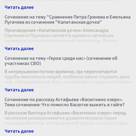
функциональным членом общества. Это
...
Сочинение на тему "Сравнение Петра Гринева и Емельяна
Пугачева из сочинения "Капитанская дочка"
Произведение «Капитанская дочка» Александра
Сергеевича Пушкина считается одним из ярчайших
примеров русской классической литературы. В этом
произведении автор мастерски изображает
...
Сочинение на тему «Герои среди нас» (сочинение об
участниках СВО)
В непрерывном потоке времени, где переплетаются
судьбы миллионов людей, особенно важно отдавать дань
тем, чей ежедневный труд, чьи жертвы и подвиги остаются
незамеченными большинст
...
Сочинение по рассказу Астафьева «Васюткино озеро».
Тема сочинения: Что помогло Васютке выжить в тайге?
В рассказе Виктора Астафьева «Васюткино озеро» перед
читателем разворачивается драматическая история
мальчика Васютки, который волей судьбы оказался один
на один с суровой природой
...