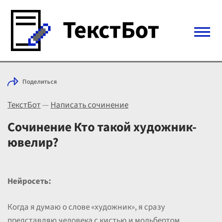
Войти с Telegram
Поделиться
Вход
ТекстБот
—
Написать сочинение
Выбрать режим
Цены
Сочинение Кто такой художник-
ювелир?
Нейросеть:
Когда я думаю о слове «художник», я сразу
представляю человека с кистью и мольбертом,