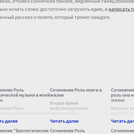
вязи, отблеск солнечной панели, медленный танец облаков
льно искать слова: достаточно загрузить идею, и
написать т
анный рассказ о полете, который тронет каждого.
нение Роль
Сочинение Роль книги в
Сочинение
сической музыки в моей
жизни
роль она и
и
жизни
В наше время
нение Роль
информационных
Мораль: к
сической музыки в моей
технологий и
играет в м
и Классическая музыка
стремительного развития
Мораль, э
мает особое место в
медиа пространства вопрос
но всеобъ
 жизни, оказывая
о роли книги в жизни
моих пост
нение "Биологическая
Сочинение Роль
Сочинение
окое влияние на моё
человека остается
является 