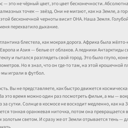
с — это не чёрный цвет, это цвет бесконечности. Абсолютна
лмазных точек — звёзд. Они не мигают, как на Земле, а го
этой бесконечной черноты висит ОНА. Наша Земля. Голубой
 меня перехватило дыхание.
Атлантика блестела, как мокрая дорога. Африка была жёлто
Европа и Азия — белые от облаков. А ледники Антарктиды с
еклу и пытался разглядеть свой город. Это было глупо, коне
ометров. Но я знал, что он где-то там, на этой крошечной п
е мы играли в футбол.
сть. Вы не представляете, как быстро движется космическ
 За это время можно один раз посмотреть фильм, а мы — вок
 за сутки. Солнце в космосе не восходит медленно, как на 
ется тонкая оранжевая ниточка, потом она превращается в 
 золотым светом. И сразу же от Земли отрывается тень — д
акать.