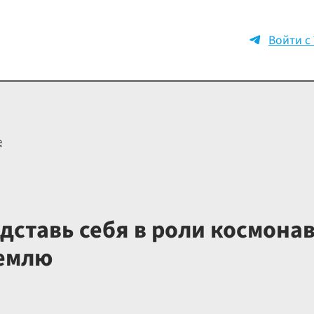
Войти с
е
ставь себя в роли космонав
Землю