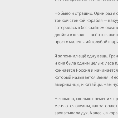
Но было и страшно. Один раз я с
тонкой стенкой корабля — вакуу
затерялась в бескрайнем океане.
двойки в школе — всё это кажет
просто маленький голубой шари
Я запомнил ещё одну вещь. Гран
и она была одним целым: леса пл
кончается Россия и начинается
который называется Земля. И ес
американцы, и китайцы. Нам нуж
Не помню, сколько времени я пр
меняются океаны, как загораютс
захватывала дух. А здесь, в кор