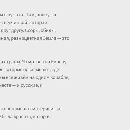
 в пустоте. Там, внизу, за
бя песчинкой, которая
 друг другу. Ссоры, обиды,
мная, разноцветная Земля — это
а страны. Я смотрел на Европу,
зд, которые показывают, где
мы все живём на одном корабле,
есте — и русские, и
ак проплывают материки, как
 была красота, которая