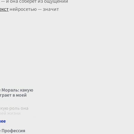
 — и она соберет из ощущений
екст
нейросетью — значит
 Мораль: какую
грает в моей
акую роль она
оей жизни
тот ненавязчивый,
емлющий компас
упков и решений,
 Профессия
неотъемлемой