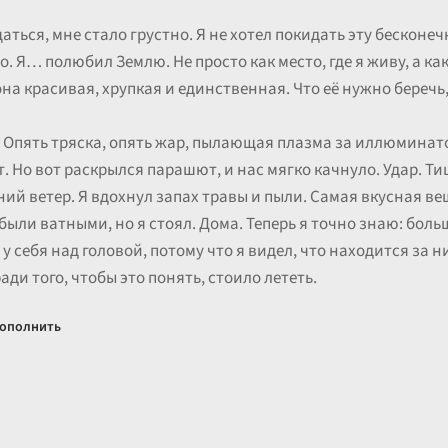
ться, мне стало грустно. Я не хотел покидать эту бесконе
. Я… полюбил Землю. Не просто как место, где я живу, а как
она красивая, хрупкая и единственная. Что её нужно беречь
 Опять тряска, опять жар, пылающая плазма за иллюминато
. Но вот раскрылся парашют, и нас мягко качнуло. Удар. Ти
ний ветер. Я вдохнул запах травы и пыли. Самая вкусная ве
были ватными, но я стоял. Дома. Теперь я точно знаю: боль
о у себя над головой, потому что я видел, что находится за 
ди того, чтобы это понять, стоило лететь.
ополнить