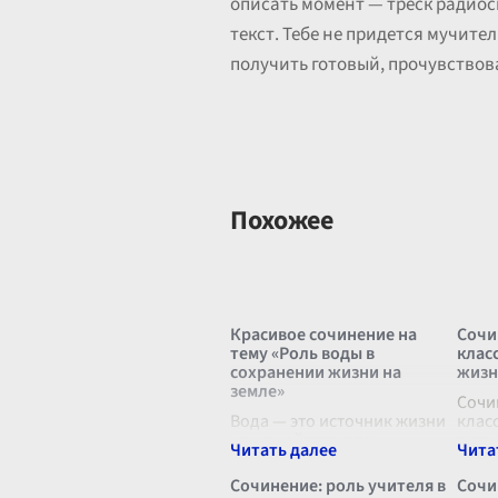
описать момент — треск радиос
текст. Тебе не придется мучите
получить готовый, прочувствов
Похожее
Красивое сочинение на
Сочи
тему «Роль воды в
клас
сохранении жизни на
жизн
земле»
Сочи
Вода — это источник жизни
клас
на нашей планете,
жизн
драгоценный эликсир,
зани
который определяет
моей
Сочинение: роль учителя в
Сочи
существование всех живых
глуб