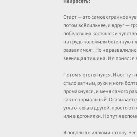
Нейросеть:
Старт — это самое странное чув
потом всё сильнее, и вдруг — г
побелевших костяшек и чувствов
на грудь положили бетонную пли
развалимся». Но не развалились
звенящая тишина. И я понял: я 
Потом я отстегнулся. И вот тут н
стало ватным, руки и ноги болт
промахнулся, и меня самого ра
как ненормальный. Оказывается
угла отсека в другой, просто от
или в догонялки. Но тут я вспом
Я подплыл к иллюминатору. Чест