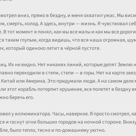
мотрел вниз, прямо в бездну, и меня охватил ужас. Мы висим
м, смерть, холод. А здесь, внутри — жизнь. Я чувствовал се
 В тот момент я понял, как мы все малы и как мы все дороги
ся таким глупым, когда видишь, что вся наша огромная, шу
к, который одиноко летит в чёрной пустоте.
иц. Их не видно. Нет никаких линий, которые делят Землю н
авно переходили в степи, степи — в горы. Нет на карте зве
 Китай или Америка. Это придумали люди. А на самом деле 
ли этот корабль потерпит крушение, все полетят в бездну вм
но беречь его.
овел у иллюминатора. Часы, наверное. Я просто смотрел, к
я и гаснут огни больших городов на ночной стороне. Внизу
абле, было тепло, тесно и по-домашнему уютно.