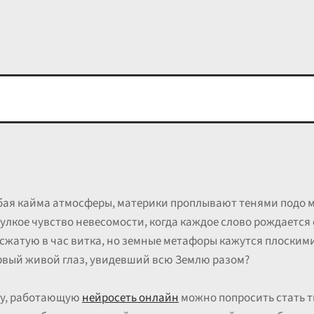
бая кайма атмосферы, материки проплывают тенями подо 
улкое чувство невесомости, когда каждое слово рождается с
, сжатую в час витка, но земные метафоры кажутся плоскими
ервый живой глаз, увидевший всю Землю разом?
ину, работающую
нейросеть онлайн
можно попросить стать т