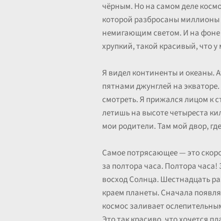
чёрным. Но на самом деле космо
которой разбросаны миллионы а
немигающим светом. И на фоне 
хрупкий, такой красивый, что у
Я видел континенты и океаны. 
пятнами джунглей на экваторе. 
смотреть. Я прижался лицом к ст
летишь на высоте четыреста кил
мои родители. Там мой двор, гд
Самое потрясающее — это скоро
за полтора часа. Полтора часа!
восход Солнца. Шестнадцать раз
краем планеты. Сначала появля
космос заливает ослепительным
Это так красиво, что хочется пл