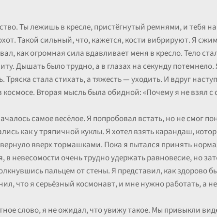
ство. Ты лежишь в кресле, пристёгнутый ремнями, и тебя н
рохот. Такой сильный, что, кажется, кости вибрируют. Я сж
ал, как огромная сила вдавливает меня в кресло. Тело ста
ту. Дышать было трудно, а в глазах на секунду потемнело. Я
. Тряска стала стихать, а тяжесть — уходить. И вдруг наст
в космосе. Вторая мысль была обидной: «Почему я не взял с 
ачалось самое весёлое. Я попробовал встать, но не смог понят
ались как у тряпичной куклы. Я хотел взять карандаш, котор
звернуло вверх тормашками. Пока я пытался принять норма
, в невесомости очень трудно удержать равновесие, но зат
толкнувшись пальцем от стены. Я представил, как здорово б
нил, что я серьёзный космонавт, и мне нужно работать, а н
ное слово, я не ожидал, что увижу такое. Мы привыкли вид