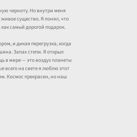
чную черноту. Но внутри меня
 живое существо. Я понял, что
, как самый дорогой подарок.
ром, и дикая перегрузка, когда
шина. Запах степи. Я открыл
щь в мире — это воздух планеты
ше всего на свете я люблю этот
ним. Космос прекрасен, но наш