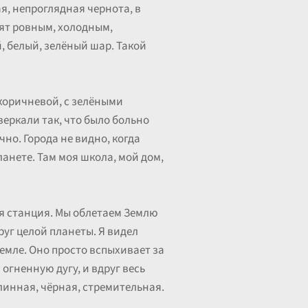
я, непроглядная чернота, в
рят ровным, холодным,
, белый, зелёный шар. Такой
-коричневой, с зелёными
веркали так, что было больно
чно. Города не видно, когда
ланете. Там моя школа, мой дом,
ая станция. Мы облетаем Землю
руг целой планеты. Я видел
Земле. Оно просто вспыхивает за
огненную дугу, и вдруг весь
линная, чёрная, стремительная.