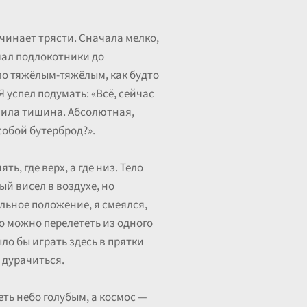
ачинает трясти. Сначала мелко,
имал подлокотники до
ло тяжёлым-тяжёлым, как будто
 успел подумать: «Всё, сейчас
упила тишина. Абсолютная,
собой бутерброд?».
ь, где верх, а где низ. Тело
ый висел в воздухе, но
льное положение, я смеялся,
о можно перелететь из одного
ыло бы играть здесь в прятки
е дурачиться.
еть небо голубым, а космос —