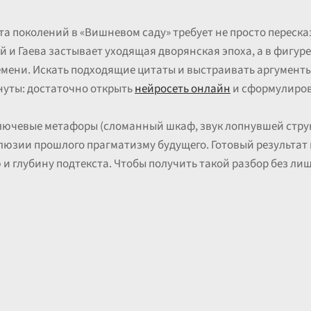
а поколений в «Вишневом саду» требует не просто пересказ
ой и Гаева застывает уходящая дворянская эпоха, а в фигу
емени. Искать подходящие цитаты и выстраивать аргументы
нуты: достаточно открыть
нейросеть онлайн
и сформулиров
ючевые метафоры (сломанный шкаф, звук лопнувшей струны
люзии прошлого прагматизму будущего. Готовый результат
и глубину подтекста. Чтобы получить такой разбор без ли