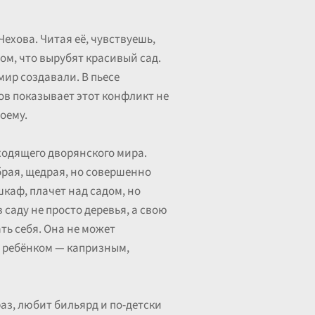
ехова. Читая её, чувствуешь,
том, что вырубят красивый сад.
 мир создавали. В пьесе
хов показывает этот конфликт не
оему.
уходящего дворянского мира.
брая, щедрая, но совершенно
шкаф, плачет над садом, но
 саду не просто деревья, а свою
ть себя. Она не может
ти ребёнком — капризным,
раз, любит бильярд и по-детски