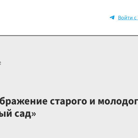
Войти с
е
бражение старого и молодог
ый сад»