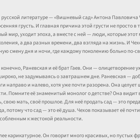
в русской литературе — «Вишневый сад» Антона Павловича Ч
сенняя грусть. И главная причина этой грусти не просто в 
лый мир, уходит эпоха, а вместе с ней — люди, которые этот
оления, а два разных времени, два взгляда на жизнь. И Че
жную смену дня и ночи, где каждому поколению больно по-св
, конечно, Раневская и её брат Гаев. Они — олицетворение 
ироко, не задумываясь о завтрашнем дне. Раневская — до
и направо и налево, хотя уже почти разорена. Она целует 
асти. Помните её знаменитый монолог о детстве? Она видит в
 свою мать, своё прошлое. Для неё продать сад — это преда
да, потому что сад — это её душа. Чехов показывает её поч
собленным к жестокой реальности.
более карикатурное. Он говорит много красивых, но пустых ф