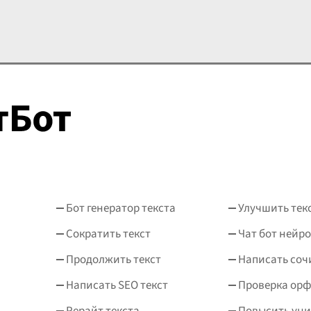
й России, столкновение
сладковатый аромат белых
миров, двух эпох, что
лепестков. Вишневый сад.
олизирует уходящую
Не просто участок земли с
волюц
...
деревьями, а целый
...
Бот генератор текста
Улучшить тек
Сократить текст
Чат бот нейро
Продолжить текст
Написать соч
Написать SEO текст
Проверка ор