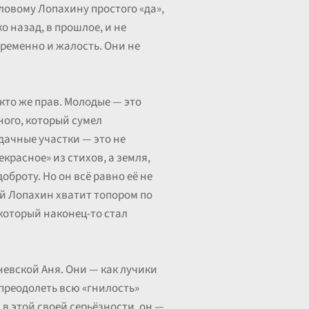
еловому Лопахину простого «да»,
 назад, в прошлое, и не
временно и жалость. Они не
кто же прав. Молодые — это
ного, который сумел
 дачные участки — это не
красное» из стихов, а земля,
броту. Но он всё равно её не
лай Лопахин хватит топором по
 который наконец-то стал
евской Аня. Они — как лучики
 преодолеть всю «гнилость»
в этой своей серьёзности, он —