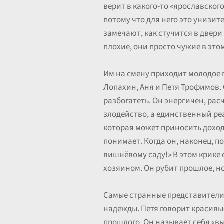
верит в какого-то «ярославског
потому что для него это унизит
замечают, как стучится в двер
плохие, они просто чужие в это
Им на смену приходит молодое п
Лопахин, Аня и Петя Трофимов.
разбогатеть. Он энергичен, рас
злодейство, а единственный реа
которая может приносить доход.
понимает. Когда он, наконец, п
вишнёвому саду!» В этом крике 
хозяином. Он рубит прошлое, но
Самые странные представители 
надежды. Петя говорит красивые
прошлого. Он называет себя «вы