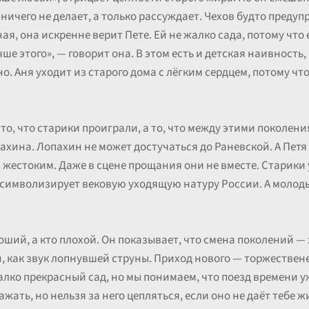
ничего не делает, а только рассуждает. Чехов будто предуп
ая, она искренне верит Пете. Ей не жалко сада, потому что
е этого», — говорит она. В этом есть и детская наивность, и
о. Аня уходит из старого дома с лёгким сердцем, потому чт
е то, что старики проиграли, а то, что между этими поколен
ахина. Лопахин не может достучаться до Раневской. А Петя
жестоким. Даже в сцене прощания они не вместе. Старики 
 символизирует вековую уходящую натуру России. А молоды
оший, а кто плохой. Он показывает, что смена поколений — 
н, как звук лопнувшей струны. Приход нового — торжествене
алко прекрасный сад, но мы понимаем, что поезд времени 
жать, но нельзя за него цепляться, если оно не даёт тебе ж