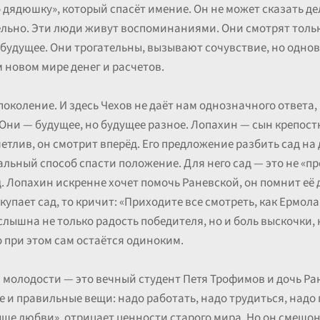
о дядюшку», который спасёт имение. Он не может сказать д
ельно. Эти люди живут воспоминаниями. Они смотрят только
и будущее. Они трогательны, вызывают сочувствие, но одно
м новом мире денег и расчетов.
околение. И здесь Чехов не даёт нам однозначного ответа, 
 Они — будущее, но будущее разное. Лопахин — сын крепост
четлив, он смотрит вперёд. Его предложение разбить сад на
льный способ спасти положение. Для него сад — это не «пре
 Лопахин искренне хочет помочь Раневской, он помнит её до
окупает сад, то кричит: «Приходите все смотреть, как Ермо
слышна не только радость победителя, но и боль выскочки,
 при этом сам остаётся одиноким.
молодости — это вечный студент Петя Трофимов и дочь Ран
 и правильные вещи: надо работать, надо трудиться, надо
ше любви», отрицает ценности старого мира. Но он смешон 