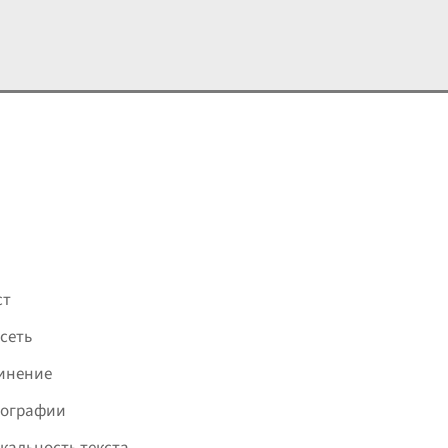
ст
сеть
инение
фографии