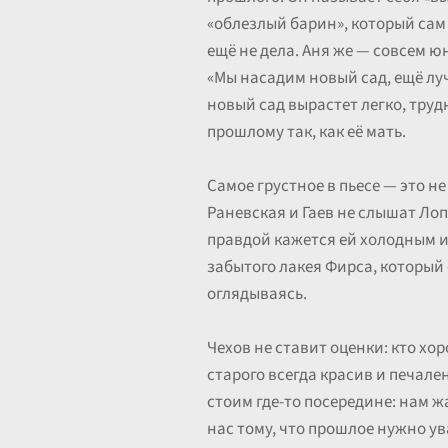
«облезлый барин», который сам 
ещё не дела. Аня же — совсем юн
«Мы насадим новый сад, ещё лучш
новый сад вырастет легко, трудн
прошлому так, как её мать.
Самое грустное в пьесе — это н
Раневская и Гаев не слышат Лоп
правдой кажется ей холодным и 
забытого лакея Фирса, который
оглядываясь.
Чехов не ставит оценки: кто хор
старого всегда красив и печале
стоим где-то посередине: нам ж
нас тому, что прошлое нужно ува