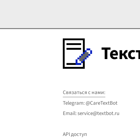
место и имеет глубокое
ново
символическое значение.
двух 
Вишневый сад явля
...
симв
доре
Связаться с нами:
Telegram: @CareTextBot
Email: service@textbot.ru
API доступ