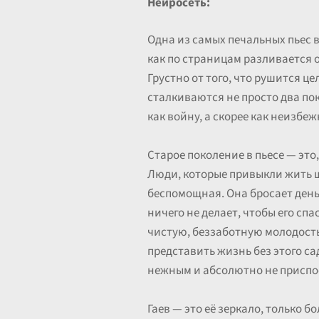
Нейросеть:
Одна из самых печальных пьес 
как по страницам разливается о
Грустно от того, что рушится це
сталкиваются не просто два пок
как войну, а скорее как неизбе
Старое поколение в пьесе — это
Люди, которые привыкли жить ш
беспомощная. Она бросает деньг
ничего не делает, чтобы его сп
чистую, беззаботную молодость,
представить жизнь без этого са
нежным и абсолютно не приспо
Гаев — это её зеркало, только 