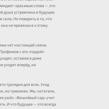
реждает: красивые слова — это
 её душа устремлена в будущее.
 сила. Но поверить в то, что
о она не привязана к этому
иями нет настоящей связи.
 Трофимов с его «гордой»
уходят, оставив в доме
е уходят вперёд, не
это трагедия для всех. Уход
н, но тревожен. Мы, читатели,
уже ушёл. «Вишнёвый сад» учит
ить. И что будущее — это всегда