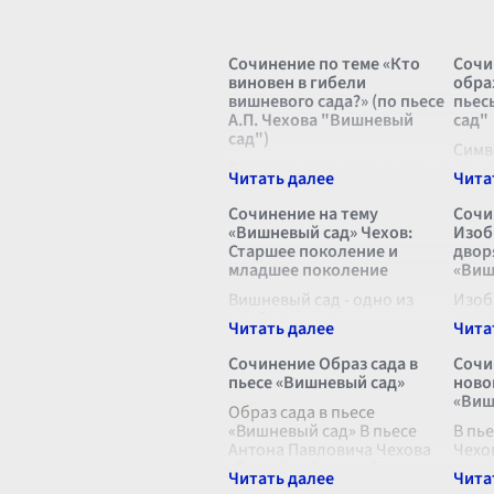
Сочинение по теме «Кто
Сочи
виновен в гибели
обра
вишневого сада?» (по пьесе
пьес
А.П. Чехова "Вишневый
сад"
сад")
Симв
Вопрос о том, кто виновен в
вишн
гибели вишневого сада,
Чехо
является одним из
Анто
Сочинение на тему
Сочи
центральных в пьесе Антона
свое
«Вишневый сад» Чехов:
Изоб
Павловича Чехова
"Виш
Старшее поколение и
двор
"Вишневый сад". Пьеса,
поис
младшее поколение
«Виш
написанная в начале XX
глуб
века, является не тол
Вишневый сад - одно из
...
Изоб
наиболее значимых
двор
произведений Антона
«Виш
Павловича Чехова, где
Павл
Сочинение Образ сада в
Сочи
перед читателем
пьес
пьесе «Вишневый сад»
ново
разворачиваются сложные
рису
«Виш
взаимоотношения старшего
Образ сада в пьесе
мног
и младшего поколений. Это
«Вишневый сад» В пьесе
русс
В пь
произв
Антона Павловича Чехова
...
Чехо
«Вишнёвый сад» образ сада
ярко
занимает центральное
пред