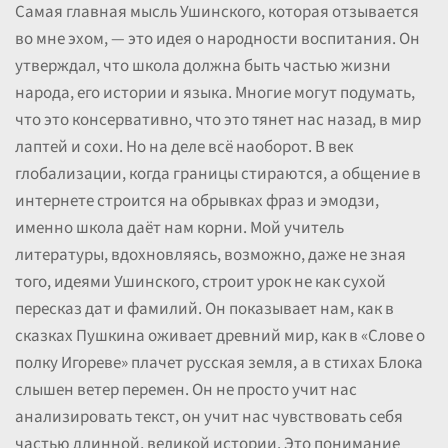
Самая главная мысль Ушинского, которая отзывается
во мне эхом, — это идея о народности воспитания. Он
утверждал, что школа должна быть частью жизни
народа, его истории и языка. Многие могут подумать,
что это консервативно, что это тянет нас назад, в мир
лаптей и сохи. Но на деле всё наоборот. В век
глобализации, когда границы стираются, а общение в
интернете строится на обрывках фраз и эмодзи,
именно школа даёт нам корни. Мой учитель
литературы, вдохновляясь, возможно, даже не зная
того, идеями Ушинского, строит урок не как сухой
пересказ дат и фамилий. Он показывает нам, как в
сказках Пушкина оживает древний мир, как в «Слове о
полку Игореве» плачет русская земля, а в стихах Блока
слышен ветер перемен. Он не просто учит нас
анализировать текст, он учит нас чувствовать себя
частью длинной, великой истории. Это понимание