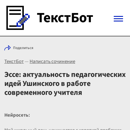
Войти с Telegram
Поделиться
Вход
ТекстБот
—
Написать сочинение
Выбрать режим
Цены
Эссе: актуальность педагогических
идей Ушинского в работе
современного учителя
Нейросеть: