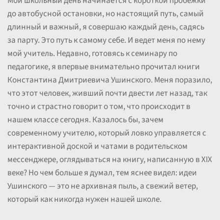
Мой школьный день начинается с короткой пробежки
до автобусной остановки, но настоящий путь, самый
длинный и важный, я совершаю каждый день, садясь
за парту. Это путь к самому себе. И ведет меня по нему
мой учитель. Недавно, готовясь к семинару по
педагогике, я впервые внимательно прочитал книги
Константина Дмитриевича Ушинского. Меня поразило,
что этот человек, живший почти двести лет назад, так
точно и страстно говорит о том, что происходит в
нашем классе сегодня. Казалось бы, зачем
современному учителю, который ловко управляется с
интерактивной доской и чатами в родительском
мессенджере, оглядываться на книгу, написанную в XIX
веке? Но чем больше я думал, тем яснее видел: идеи
Ушинского — это не архивная пыль, а свежий ветер,
который как никогда нужен нашей школе.