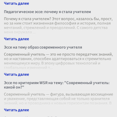
технологиях и глобализации. Эти фо
...
Педагогическое эссе: почему я стала учителем
Почему я стала учителем? Этот вопрос, казалось бы, прост,
но за ним стоит жизненная философия и история, полная
мечтаний, стремлений и преодолений. С самого детства
меня окружала
...
Эссе на тему образ современного учителя
Современный учитель — это не просто передатчик знаний,
но и наставник, способен адаптироваться к стремительно
меняющемуся миру. В эпоху цифровых технологий и
глобальных изменений т
...
Эссе по критериям WSR на тему: "Современный учитель:
какой он?"
Современный учитель — фигура, вызывающая восхищение
и уважение, представляющая собой не только хранителя
знаний, но и проводника к новым горизонтам познания. В
условиях стремительн
...