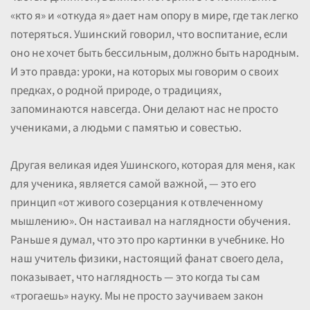
«кто я» и «откуда я» дает нам опору в мире, где так легко
потеряться. Ушинский говорил, что воспитание, если
оно не хочет быть бессильным, должно быть народным.
И это правда: уроки, на которых мы говорим о своих
предках, о родной природе, о традициях,
запоминаются навсегда. Они делают нас не просто
учениками, а людьми с памятью и совестью.
Другая великая идея Ушинского, которая для меня, как
для ученика, является самой важной, — это его
принцип «от живого созерцания к отвлеченному
мышлению». Он настаивал на наглядности обучения.
Раньше я думал, что это про картинки в учебнике. Но
наш учитель физики, настоящий фанат своего дела,
показывает, что наглядность — это когда ты сам
«трогаешь» науку. Мы не просто заучиваем закон