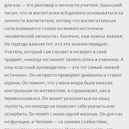
для нас — это разговор о личности учителя. Ушинский
писал, что «в воспитании всё должно основываться на
личности воспитателя, потому что воспитательная
сила изливается только из живого источника
человеческой личности». Конечно, нам нужны знания.
Но гораздо важнее тот, кто эти знания передает.
Учитель, который сам скучает и не верит в свой
предмет, никогда не сможет зажечь огонь в учениках. А
наш классный руководитель — это тот самый «живой
источник». Он не просто проверяет дневники и ставит
оценки. Он помнит, что у меня вчера была важная
контрольная по математике, и спрашивает, как я
переволновался. Он может разозлиться на нашу
глупость, но никогда не позволит себе унизить или
оскорбить. Он живёт с нами одной жизнью. Он для нас
не функция, а Человек — со своими слабостями,