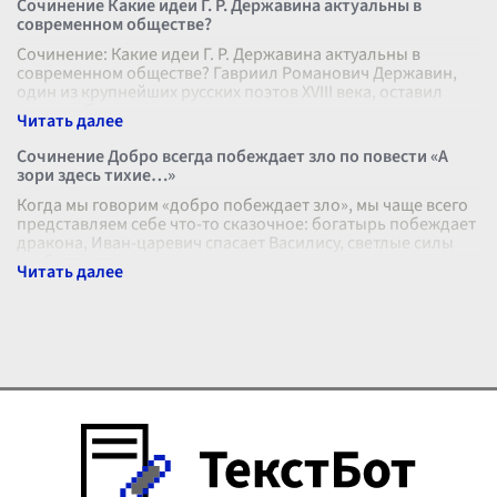
Сочинение Какие идеи Г. Р. Державина актуальны в
современном обществе?
Сочинение: Какие идеи Г. Р. Державина актуальны в
современном обществе? Гавриил Романович Державин,
один из крупнейших русских поэтов XVIII века, оставил
после себя наследие, в ко
...
Сочинение Добро всегда побеждает зло по повести «А
зори здесь тихие…»
Когда мы говорим «добро побеждает зло», мы чаще всего
представляем себе что-то сказочное: богатырь побеждает
дракона, Иван-царевич спасает Василису, светлые силы
разбивают тёмные.
...