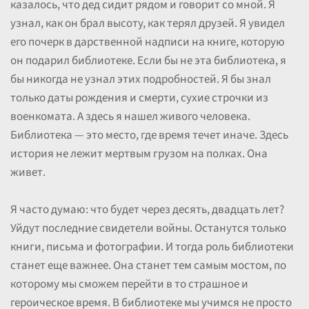
казалось, что дед сидит рядом и говорит со мной. Я
узнал, как он брал высоту, как терял друзей. Я увидел
его почерк в дарственной надписи на книге, которую
он подарил библиотеке. Если бы не эта библиотека, я
бы никогда не узнал этих подробностей. Я бы знал
только даты рождения и смерти, сухие строчки из
военкомата. А здесь я нашел живого человека.
Библиотека — это место, где время течет иначе. Здесь
история не лежит мертвым грузом на полках. Она
живет.
Я часто думаю: что будет через десять, двадцать лет?
Уйдут последние свидетели войны. Останутся только
книги, письма и фотографии. И тогда роль библиотеки
станет еще важнее. Она станет тем самым мостом, по
которому мы сможем перейти в то страшное и
героическое время. В библиотеке мы учимся не просто