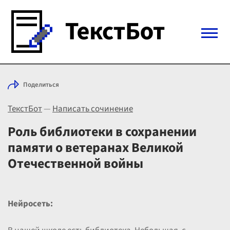
Войти с Telegram
Поделиться
Вход
ТекстБот
—
Написать сочинение
Выбрать режим
Цены
Роль библиотеки в сохранении
памяти о ветеранах Великой
Отечественной войны
Нейросеть: