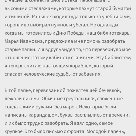
В нашей школе есть библиотека. Небольшая, с
высокими стеллажами, которые пахнут старой бумагой
и тишиной. Раньше я ходил туда только за учебниками,
торопливо выбирал нужное и убегал. Но однажды,
когда мы готовились к Дню Победы, наш библиотекарь,
Марья Ивановна, предложила мне помочь разобрать
старые папки. И я вдруг увидел то, что перевернуло моё
отношение к этому кабинету с книгами. Эту библиотеку
я теперь считаю настоящим кораблем, который
спасает человеческие судьбы от забвения.
В той папке, перевязанной пожелтевшей бечевкой,
лежали письма. Обычные треугольники, сложенные
солдатскими руками, без марок. Некоторые были
написаны карандашом, буквы расплылись от времени,
и их было трудно разобрать. Я взял одно, самое
хрупкое. Это было письмо с фронта. Молодой парень,