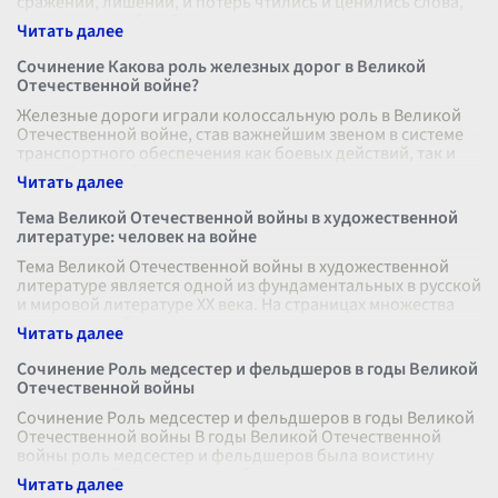
сражений, лишений, и потерь чтились и ценились слова,
которые способны были вдохно
...
Сочинение Какова роль железных дорог в Великой
Отечественной войне?
Железные дороги играли колоссальную роль в Великой
Отечественной войне, став важнейшим звеном в системе
транспортного обеспечения как боевых действий, так и
тыла. Именно благодаря
...
Тема Великой Отечественной войны в художественной
литературе: человек на войне
Тема Великой Отечественной войны в художественной
литературе является одной из фундаментальных в русской
и мировой литературе XX века. На страницах множества
произведений писатели
...
Сочинение Роль медсестер и фельдшеров в годы Великой
Отечественной войны
Сочинение Роль медсестер и фельдшеров в годы Великой
Отечественной войны В годы Великой Отечественной
войны роль медсестер и фельдшеров была воистину
неоценима. Эти люди, часто бе
...