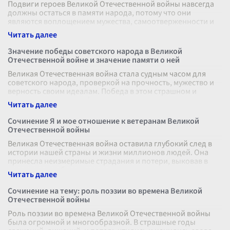
Подвиги героев Великой Отечественной войны навсегда
должны остаться в памяти народа, потому что они
являются воплощением мужества, самоотверженности и
патриотизма, которые можно ра
...
Значение победы советского народа в Великой
Отечественной войне и значение памяти о ней
Великая Отечественная война стала судным часом для
советского народа, проверкой на прочность, мужество и
верность своим идеалам. Победа в этом страшном и
кровопролитном конфликте н
...
Сочинение Я и мое отношение к ветеранам Великой
Отечественной войны
Великая Отечественная война оставила глубокий след в
истории нашей страны и жизни миллионов людей. Она
принесла неизмеримые страдания и потери, выковав в
крови и огне образы героев
...
Сочинение на тему: роль поэзии во времена Великой
Отечественной войны
Роль поэзии во времена Великой Отечественной войны
была огромной и многообразной. В страшные годы