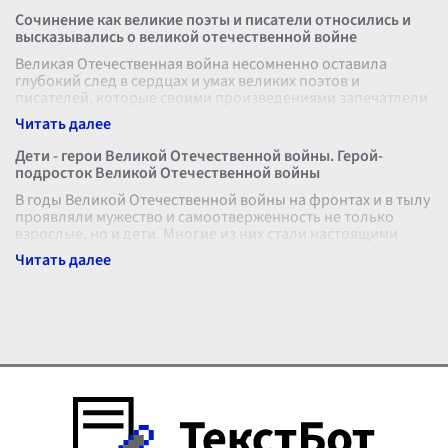
Сочинение как великие поэты и писатели относились и
высказывались о великой отечественной войне
Великая Отечественная война несомненно оставила
глубокий след в сердцах и умах великих поэтов и
писателей, которые своими произведениями запечатлели
боль, героизм и трагедию этого
...
Дети - герои Великой Отечественной войны. Герой-
подросток Великой Отечественной войны
В годы Великой Отечественной войны на фронтах и в тылу
проявляли мужество и самоотверженность не только
взрослые, но и дети. Многие из них стали настоящими
героями, вдохновлявшими
...