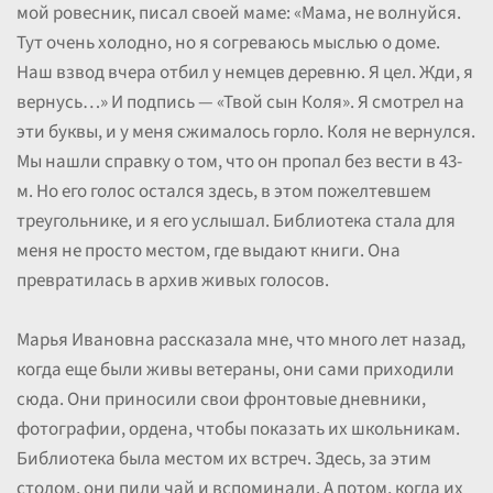
мой ровесник, писал своей маме: «Мама, не волнуйся.
Тут очень холодно, но я согреваюсь мыслью о доме.
Наш взвод вчера отбил у немцев деревню. Я цел. Жди, я
вернусь…» И подпись — «Твой сын Коля». Я смотрел на
эти буквы, и у меня сжималось горло. Коля не вернулся.
Мы нашли справку о том, что он пропал без вести в 43-
м. Но его голос остался здесь, в этом пожелтевшем
треугольнике, и я его услышал. Библиотека стала для
меня не просто местом, где выдают книги. Она
превратилась в архив живых голосов.
Марья Ивановна рассказала мне, что много лет назад,
когда еще были живы ветераны, они сами приходили
сюда. Они приносили свои фронтовые дневники,
фотографии, ордена, чтобы показать их школьникам.
Библиотека была местом их встреч. Здесь, за этим
столом, они пили чай и вспоминали. А потом, когда их