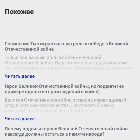
Похожее
Сочинение Тыл играл важную роль в победе в Великой
Отечественной войне
Тыл играл важную роль в победе в Великой
Отечественной войне. Ведь именно благодаря усилиям
тех, кто оставался за фронтом, обеспечивалась надежная
поддержка армии, что было важным
...
Герои Великой Отечественной войны, их подвиги (на
примере одного из произведений о войне)
Великая Отечественная война оставила неизгладимый
след в истории человечества. Жестокость боевых
действий, необычайная воля к победе и
самоотверженность всех, кто встал на защиту Р
...
Почему подвиги героев Великой Отечественной войны
навсегда должны остаться в памяти народа?