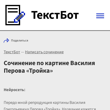
Войти с Telegram
Поделиться
Вход
ТекстБот
—
Написать сочинение
Выбрать режим
Цены
Сочинение по картине Василия
Перова «Тройка»
Нейросеть:
Передо мной репродукция картины Василия
Григорьевича Перова «Тройка». Название кажется