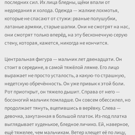
последних сил. Их лица бледны, щёки впали от
недоедания и холода. Одежда — жалкие лохмотья,
которые не спасают от стужи: рваные полушубки,
латаные армяки, старые шапки. Они не смотрят на нас,
они смотрят только вперёд, на эту бесконечную серую
стену, которая, кажется, никогда не кончится.
Центральная фигура — мальчик лет двенадцати. Он
стоит в середине, в самой тяжёлой лямке. Его лицо
выражает не просто усталость, а какую-то страшную,
недетскую обречённость. Он уже привык к этой боли.
Рот приоткрыт, он тяжело дышит. Справа от него —
босоногий мальчик помладше. Он совсем обессилел, но
продолжает тянуть, вцепившись в верёвку. Слева —
девочка, закутанная в большой платок. Из-под платка
выглядывает худенькое, бледное личико. Ей, наверное,
ещё тяжелее, чем мальчикам. Ветер хлещет её по лицу,