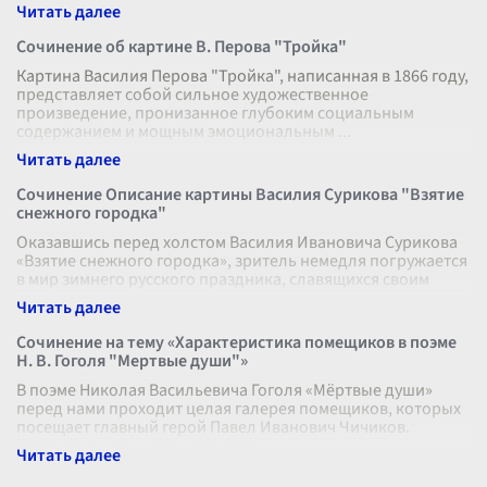
невозможно не замечать, ст
...
Сочинение об картине В. Перова "Тройка"
Картина Василия Перова "Тройка", написанная в 1866 году,
представляет собой сильное художественное
произведение, пронизанное глубоким социальным
содержанием и мощным эмоциональным
...
Сочинение Описание картины Василия Сурикова "Взятие
снежного городка"
Оказавшись перед холстом Василия Ивановича Сурикова
«Взятие снежного городка», зритель немедля погружается
в мир зимнего русского праздника, славящихся своим
размахом, весельем и н
...
Сочинение на тему «Характеристика помещиков в поэме
Н. В. Гоголя "Мертвые души"»
В поэме Николая Васильевича Гоголя «Мёртвые души»
перед нами проходит целая галерея помещиков, которых
посещает главный герой Павел Иванович Чичиков.
Каждый из них — это не просто
...