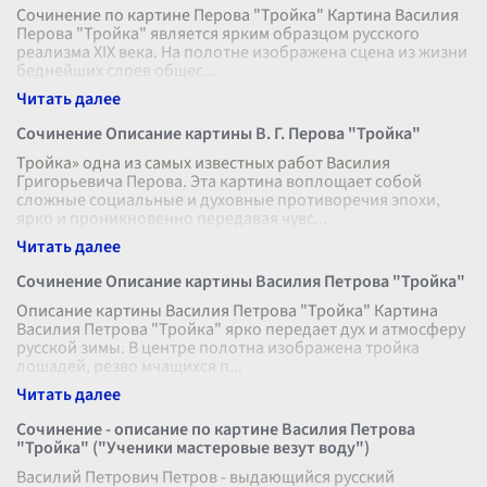
Сочинение по картине Перова "Тройка" Картина Василия
Перова "Тройка" является ярким образцом русского
реализма XIX века. На полотне изображена сцена из жизни
беднейших слоев общес
...
Сочинение Описание картины В. Г. Перова "Тройка"
Тройка» одна из самых известных работ Василия
Григорьевича Перова. Эта картина воплощает собой
сложные социальные и духовные противоречия эпохи,
ярко и проникновенно передавая чувс
...
Сочинение Описание картины Василия Петрова "Тройка"
Описание картины Василия Петрова "Тройка" Картина
Василия Петрова "Тройка" ярко передает дух и атмосферу
русской зимы. В центре полотна изображена тройка
лошадей, резво мчащихся п
...
Сочинение - описание по картине Василия Петрова
"Тройка" ("Ученики мастеровые везут воду")
Василий Петрович Петров - выдающийся русский