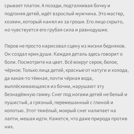
срывает платок. А позади, подталкивая бочку и
подгоняя детей, идёт взрослый мужчина. Это мастер,
хозяин, который нанял их за гроши. Его лицо скрыто,
но чувствуется его грубая сила и равнодушие.
Перов не просто нарисовал сцену из жизни бедняков.
Он создал крик души. Каждая деталь здесь говорит о
боли. Посмотрите на цвет. Всё вокруг серое, белое,
чёрное. Только лица детей, красные от натуги и холода,
да какая-то тёмная, почти чёрная вода,
выплёскивающаяся из бочки, нарушают эту
безнадёжную гамму. Снег под ногами детей не белый и
пушистый, а грязный, перемешанный с глиной и
копотью. Этот тяжёлый, мокрый снег налипает на
лапти, мешая идти. Кажется, что даже природа против
них.