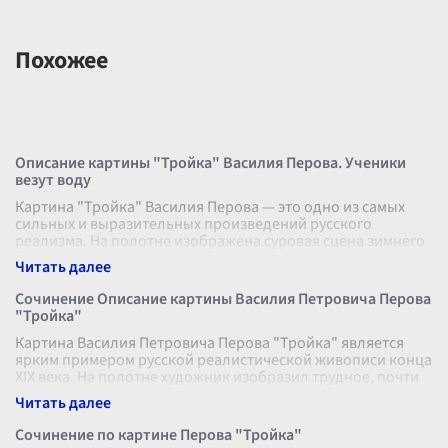
Похожее
Описание картины "Тройка" Василия Перова. Ученики
везут воду
Картина "Тройка" Василия Перова — это одно из самых
сильных и выразительных произведений русского
реализма. На полотне изображена суровая сцена зимнего
города, окутанного серым, ды
...
Сочинение Описание картины Василия Петровича Перова
"Тройка"
Картина Василия Петровича Перова "Тройка" является
ярким примером русской реалистической живописи конца
XIX века. На полотне художник изобразил трудное, почти
трагическое положение
...
Сочинение по картине Перова "Тройка"