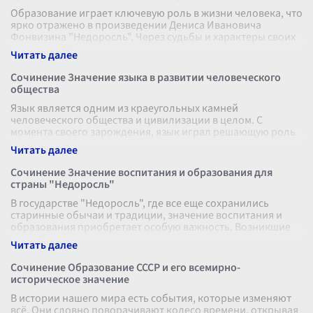
Образование играет ключевую роль в жизни человека, что
ярко отражено в произведении Дениса Ивановича
Фонвизина "Недоросль". Через судьбы и характеры своих
персонажей, автор демонст
...
Сочинение Значение языка в развитии человеческого
общества
Язык является одним из краеугольных камней
человеческого общества и цивилизации в целом. С
момента своего зарождения, язык играл решающую роль
в развитии не только отдельных культу
...
Сочинение Значение воспитания и образования для
страны "Недоросль"
В государстве "Недоросль", где все еще сохранились
старинные обычаи и традиции, значение воспитания и
образования приобретает особую важность. Возникшие
из глубин прошлого, эти цен
...
Сочинение Образование СССР и его всемирно-
историческое значение
В истории нашего мира есть события, которые изменяют
всё. Они словно поворачивают колесо времени, открывая