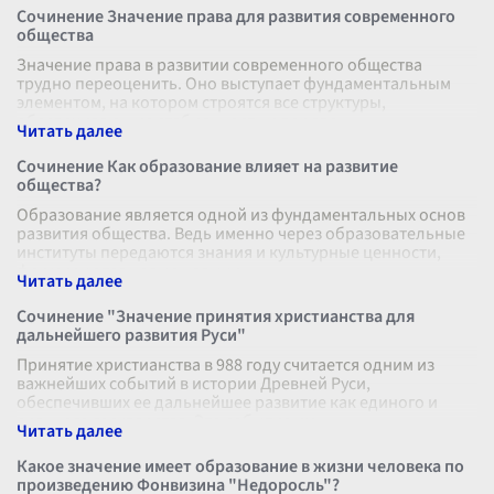
Сочинение Значение права для развития современного
общества
Значение права в развитии современного общества
трудно переоценить. Оно выступает фундаментальным
элементом, на котором строятся все структуры,
обеспечивающие стабильность и порядо
...
Сочинение Как образование влияет на развитие
общества?
Образование является одной из фундаментальных основ
развития общества. Ведь именно через образовательные
институты передаются знания и культурные ценности,
формируются новые навыки
...
Сочинение "Значение принятия христианства для
дальнейшего развития Руси"
Принятие христианства в 988 году считается одним из
важнейших событий в истории Древней Руси,
обеспечивших ее дальнейшее развитие как единого и
сильного государства. Это событие им
...
Какое значение имеет образование в жизни человека по
произведению Фонвизина "Недоросль"?