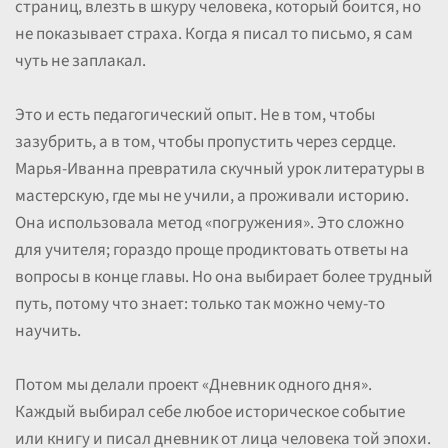
страниц, влезть в шкуру человека, который боится, но
не показывает страха. Когда я писал то письмо, я сам
чуть не заплакал.
Это и есть педагогический опыт. Не в том, чтобы
зазубрить, а в том, чтобы пропустить через сердце.
Марья-Иванна превратила скучный урок литературы в
мастерскую, где мы не учили, а проживали историю.
Она использовала метод «погружения». Это сложно
для учителя; гораздо проще продиктовать ответы на
вопросы в конце главы. Но она выбирает более трудный
путь, потому что знает: только так можно чему-то
научить.
Потом мы делали проект «Дневник одного дня».
Каждый выбирал себе любое историческое событие
или книгу и писал дневник от лица человека той эпохи.