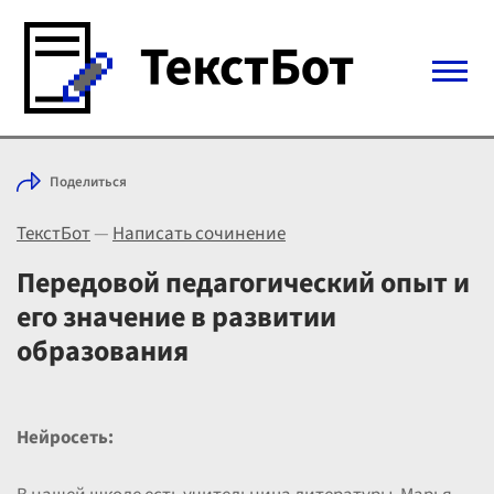
Войти с Telegram
Поделиться
Вход
ТекстБот
—
Написать сочинение
Выбрать режим
Цены
Передовой педагогический опыт и
его значение в развитии
образования
Нейросеть: