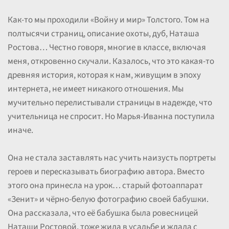
Как-то мы проходили «Войну и мир» Толстого. Том на
полтысячи страниц, описание охоты, дуб, Наташа
Ростова… Честно говоря, многие в классе, включая
меня, откровенно скучали. Казалось, что это какая-то
древняя история, которая к нам, живущим в эпоху
интернета, не имеет никакого отношения. Мы
мучительно перелистывали страницы в надежде, что
учительница не спросит. Но Марья-Иванна поступила
иначе.
Она не стала заставлять нас учить наизусть портреты
героев и пересказывать биографию автора. Вместо
этого она принесла на урок… старый фотоаппарат
«Зенит» и чёрно-белую фотографию своей бабушки.
Она рассказала, что её бабушка была ровесницей
Наташи Ростовой, тоже жила в усадьбе и ждала с