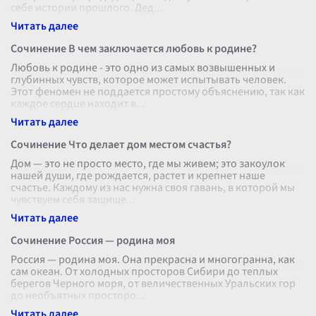
себе истории прошлого. Дед
...
Сочинение В чем заключается любовь к родине?
Любовь к родине - это одно из самых возвышенных и
глубинных чувств, которое может испытывать человек.
Этот феномен не поддается простому объяснению, так как
каждое сердце находит в
...
Сочинение Что делает дом местом счастья?
Дом — это не просто место, где мы живем; это закоулок
нашей души, где рождается, растет и крепнет наше
счастье. Каждому из нас нужна своя гавань, в которой мы
чувствуем себя защище
...
Сочинение Россия — родина моя
Россия — родина моя. Она прекрасна и многогранна, как
сам океан. От холодных просторов Сибири до теплых
берегов Черного моря, от величественных Уральских гор
до необъятных просторо
...