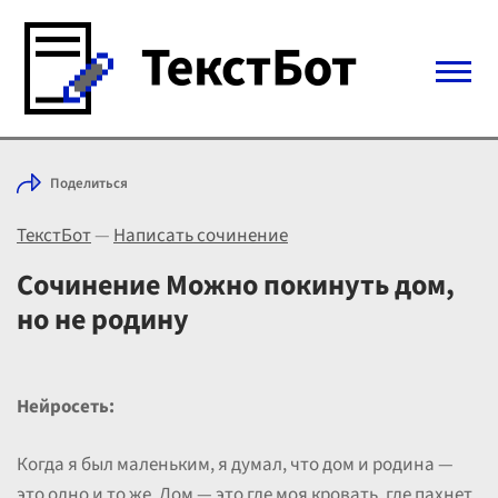
Войти с Telegram
Поделиться
Вход
ТекстБот
—
Написать сочинение
Выбрать режим
Цены
Сочинение Можно покинуть дом,
но не родину
Нейросеть:
Когда я был маленьким, я думал, что дом и родина —
это одно и то же. Дом — это где моя кровать, где пахнет