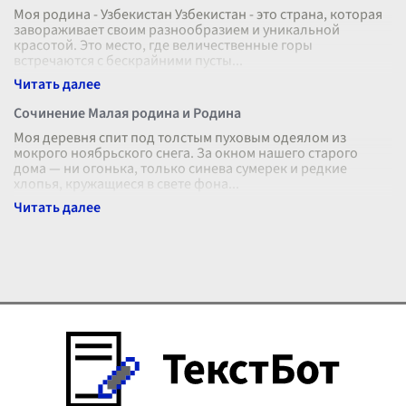
Моя родина - Узбекистан Узбекистан - это страна, которая
завораживает своим разнообразием и уникальной
красотой. Это место, где величественные горы
встречаются с бескрайними пусты
...
Сочинение Малая родина и Родина
Моя деревня спит под толстым пуховым одеялом из
мокрого ноябрьского снега. За окном нашего старого
дома — ни огонька, только синева сумерек и редкие
хлопья, кружащиеся в свете фона
...