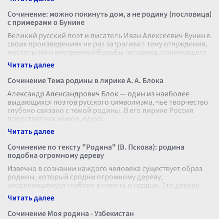
Сочинение: можно покинуть дом, а не родину (пословица)
с примерами о Бунине
Великий русский поэт и писатель Иван Алексеевич Бунин в
своих произведениях не раз затрагивал тему отчуждения,
ностальгии и внутренней борьбы человека, покинувшего
свою родину. Пос
...
Сочинение Тема родины в лирике А. А. Блока
Александр Александрович Блок — один из наиболее
выдающихся поэтов русского символизма, чье творчество
глубоко связано с темой родины. В его лирике Россия
предстает как живое, одухо
...
Сочинение по тексту "Родина" (В. Пскова): родина
подобна огромному дереву
Извечно в сознании каждого человека существует образ
родины, который сродни огромному дереву,
укоренившемуся глубоко в память и сердце. Это дерево
растёт вместе с нами, начиная с с
...
Сочинение Моя родина - Узбекистан