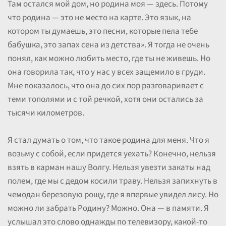
Там остался мой дом, но родина моя — здесь. Потому
что родина — это не место на карте. Это язык, на
котором ты думаешь, это песни, которые пела тебе
бабушка, это запах сена из детства». Я тогда не очень
понял, как можно любить место, где ты не живешь. Но
она говорила так, что у нас у всех защемило в груди.
Мне показалось, что она до сих пор разговаривает с
теми тополями и с той речкой, хотя они остались за
тысячи километров.
Я стал думать о том, что такое родина для меня. Что я
возьму с собой, если придется уехать? Конечно, нельзя
взять в карман нашу Волгу. Нельзя увезти закаты над
полем, где мы с дедом косили траву. Нельзя запихнуть в
чемодан березовую рощу, где я впервые увидел лису. Но
можно ли забрать Родину? Можно. Она — в памяти. Я
услышал это слово однажды по телевизору, какой-то