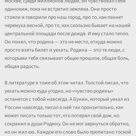
Москве, среди миллионов людей, он чувствовал себя
одиноким, пока не встретил земляка. Они просто
стояли и говорили про наш город, про то, как пахнет
черемуха весной, про то, как скользко бывает на нашей
центральной площади после дождя. И ему стало тепло.
Он понял, что родина — это не место, откуда можно
просто взять билет и уехать. Родина — это те люди, с
которыми тебя связывает общее прошлое, общая боль,
общая радость.
В литературе я тоже об этом читал. Толстой писал, что
уехать можно куда угодно, но «чувство родины»
останется с тобой навсегда. А Бунин, который уехал из
России навсегда, писал о ней так пронзительно, как
может писать только тот, кто потерял свой дом, но
сохранил в душе Родину. Он не мог вернуться обратно,
но он жил ею. Каждое его слово было пропитано тоской