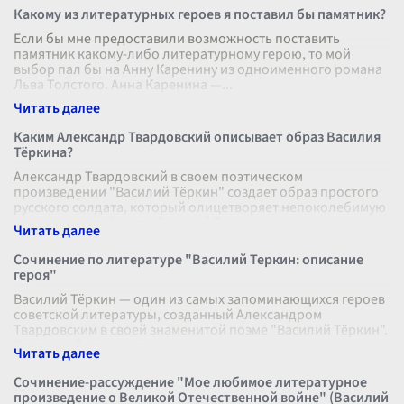
Какому из литературных героев я поставил бы памятник?
Если бы мне предоставили возможность поставить
памятник какому-либо литературному герою, то мой
выбор пал бы на Анну Каренину из одноименного романа
Льва Толстого. Анна Каренина —
...
Каким Александр Твардовский описывает образ Василия
Тёркина?
Александр Твардовский в своем поэтическом
произведении "Василий Тёркин" создает образ простого
русского солдата, который олицетворяет непоколебимую
силу духа и стойкость. Василий Т
...
Сочинение по литературе "Василий Теркин: описание
героя"
Василий Тёркин — один из самых запоминающихся героев
советской литературы, созданный Александром
Твардовским в своей знаменитой поэме "Василий Тёркин".
Этот герой становится символ
...
Сочинение-рассуждение "Мое любимое литературное
произведение о Великой Отечественной войне" (Василий