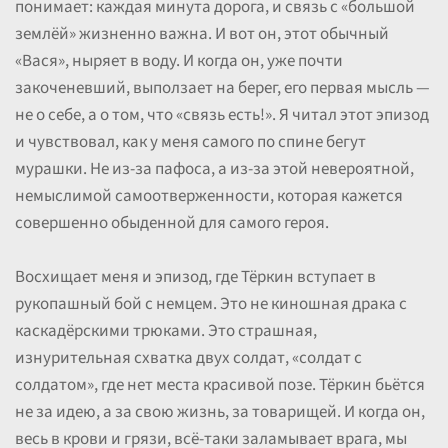
понимает: каждая минута дорога, и связь с «большой
землёй» жизненно важна. И вот он, этот обычный
«Вася», ныряет в воду. И когда он, уже почти
закоченевший, выползает на берег, его первая мысль —
не о себе, а о том, что «связь есть!». Я читал этот эпизод
и чувствовал, как у меня самого по спине бегут
мурашки. Не из-за пафоса, а из-за этой невероятной,
немыслимой самоотверженности, которая кажется
совершенно обыденной для самого героя.
Восхищает меня и эпизод, где Тёркин вступает в
рукопашный бой с немцем. Это не киношная драка с
каскадёрскими трюками. Это страшная,
изнурительная схватка двух солдат, «солдат с
солдатом», где нет места красивой позе. Тёркин бьётся
не за идею, а за свою жизнь, за товарищей. И когда он,
весь в крови и грязи, всё-таки заламывает врага, мы