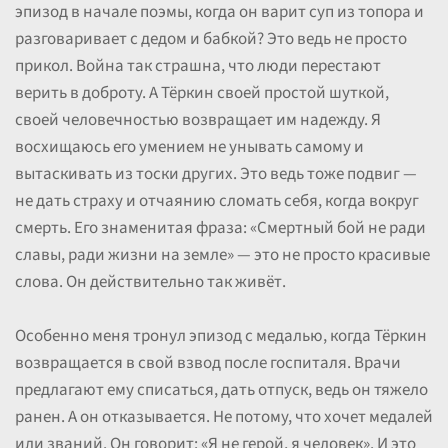
эпизод в начале поэмы, когда он варит суп из топора и
разговаривает с дедом и бабкой? Это ведь не просто
прикол. Война так страшна, что люди перестают
верить в доброту. А Тёркин своей простой шуткой,
своей человечностью возвращает им надежду. Я
восхищаюсь его умением не унывать самому и
вытаскивать из тоски других. Это ведь тоже подвиг —
не дать страху и отчаянию сломать себя, когда вокруг
смерть. Его знаменитая фраза: «Смертный бой не ради
славы, ради жизни на земле» — это не просто красивые
слова. Он действительно так живёт.
Особенно меня тронул эпизод с медалью, когда Тёркин
возвращается в свой взвод после госпиталя. Врачи
предлагают ему списаться, дать отпуск, ведь он тяжело
ранен. А он отказывается. Не потому, что хочет медалей
или званий. Он говорит: «Я не герой, я человек». И это