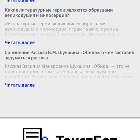
Какие литературные герои являются образцами
великодушия и милосердия?
Литературные герои, являющиеся образцами
великодушия и милосердия, играют важную роль в
произведениях мировой литературы. Их поступки и
характерные черты проявляют собой идеалы чел
...
Сочинение Рассказ В.М. Шукшина «Обида»: о чем заставил
задуматься рассказ
Рассказ Василия Макаровича Шукшина «Обида» — это не
просто история о том, как человека незаслуженно
оскорбили. Это горькая, но очень правдивая притча о том,
как легко и страшно мож
...