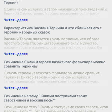
Теркин)
Одним из самых ярких и запоминающихся произведений о
Великой Отечественной войне, несомненно, является
поэма "Василий Теркин" Александра Твардовского. Это
произведение очень выделя
...
Характеристика Василия Теркина и что сближает его с
героями народных сказок
Василий Теркин является ярким воплощением образа
простого солдата, олицетворяющего силу, мужество,
находчивость и жизнерадостность русского народа. Он
блистает на страницах одноиме
...
Сочинение С каким героем казахского фольклора можно
сравнить Теркина?
С каким героем казахского фольклора можно сравнить
Теркина? Виктор Теркин – один из самых ярких и
запоминающихся персонажей советской литературы,
созданных Александром Твардовским
...
Сочинение на тему "Какими поступками своих
сверстников я восхищаюсь?"
Сочинение на тему "Какими поступками своих сверстников
я восхищаюсь?" Когда я задумываюсь о поведении и