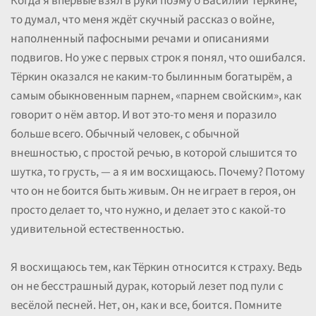
Когда я впервые взял в руки поэму о Василии Тёркине,
то думал, что меня ждёт скучный рассказ о войне,
наполненный пафосными речами и описаниями
подвигов. Но уже с первых строк я понял, что ошибался.
Тёркин оказался не каким-то былинным богатырём, а
самым обыкновенным парнем, «парнем свойским», как
говорит о нём автор. И вот это-то меня и поразило
больше всего. Обычный человек, с обычной
внешностью, с простой речью, в которой слышится то
шутка, то грусть, — а я им восхищаюсь. Почему? Потому
что он не боится быть живым. Он не играет в героя, он
просто делает то, что нужно, и делает это с какой-то
удивительной естественностью.
Я восхищаюсь тем, как Тёркин относится к страху. Ведь
он не бесстрашный дурак, который лезет под пули с
весёлой песней. Нет, он, как и все, боится. Помните