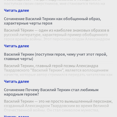
поступках своих сверстников, мне становится тепло на
душе. В современном ми
...
Сочинение Василий Теркин как обобщенный образ,
характерные черты героя
Василий Тёркин — один из наиболее знаковых образов в
русской литературе, характерный пример обобщенного
героя времён войны. Этот персонаж создан Александром
Твардовским в поэме, ко
...
Василий Теркин (поступки героя, чему учит этот герой,
главные черты)
Василий Теркин, главный герой поэмы Александра
Твардовского "Василий Теркин", является воплощением
качеств, которые автор стремился передать читателям как
образцы мужества, стойкос
...
Сочинение Почему Василий Теркин стал любимым
народным героем?
Василий Теркин — это не просто вымышленный персонаж,
созданный Александром Твардовским во время Великой
Отечественной войны. Он стал символом мужества,
стойкости и народной мудрост
...