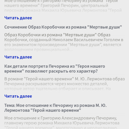
Мое отношение к Григорию Печорину из романа "Герой
нашего времени" Григорий Печорин, центральный
персонаж романа Михаила Юрьевича Лермонтова "Герой
нашего времени", вызывает во мн
...
Сочинение Образ Коробочки из романа "Мертвые души"
Образ Коробочки из романа "Мертвые души" Образ
Коробочки, созданный Николаем Васильевичем Гоголем в
его знаменитом произведении "Мертвые души", является
воплощением провинциальной
...
Как детали портрета Печорина из "Героя нашего
времени" позволяют раскрыть его характер?
В романе "Герой нашего времени" М. Ю. Лермонтова образ
Печорина раскрывается через множество деталей,
которые автор тщательно отбирает и описывает. На
первый взгляд, Печорин – благ
...
Тема: Мое отношение к Печорину из романа М. Ю.
Лермонтова "Герой нашего времени"
Мое отношение к Григорию Александровичу Печорину,
главному герою романа Михаила Юрьевича Лермонтова
"Герой нашего времени", многогранно и неоднозначно.