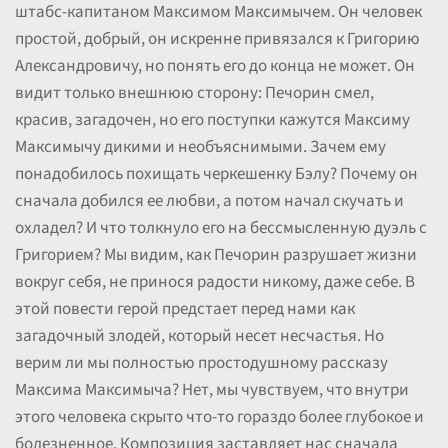
штабс-капитаном Максимом Максимычем. Он человек
простой, добрый, он искренне привязался к Григорию
Александровичу, но понять его до конца не может. Он
видит только внешнюю сторону: Печорин смел,
красив, загадочен, но его поступки кажутся Максиму
Максимычу дикими и необъяснимыми. Зачем ему
понадобилось похищать черкешенку Бэлу? Почему он
сначала добился ее любви, а потом начал скучать и
охладел? И что толкнуло его на бессмысленную дуэль с
Григорием? Мы видим, как Печорин разрушает жизни
вокруг себя, не принося радости никому, даже себе. В
этой повести герой предстает перед нами как
загадочный злодей, который несет несчастья. Но
верим ли мы полностью простодушному рассказу
Максима Максимыча? Нет, мы чувствуем, что внутри
этого человека скрыто что-то гораздо более глубокое и
болезненное. Композиция заставляет нас сначала