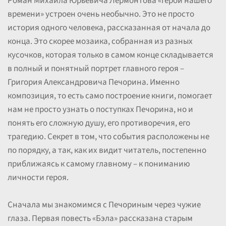
Роман Михаила Юрьевича Лермонтова «Герой нашего
времени» устроен очень необычно. Это не просто
история одного человека, рассказанная от начала до
конца. Это скорее мозаика, собранная из разных
кусочков, которая только в самом конце складывается
в полный и понятный портрет главного героя –
Григория Александровича Печорина. Именно
композиция, то есть само построение книги, помогает
нам не просто узнать о поступках Печорина, но и
понять его сложную душу, его противоречия, его
трагедию. Секрет в том, что события расположены не
по порядку, а так, как их видит читатель, постепенно
приближаясь к самому главному – к пониманию
личности героя.
Сначала мы знакомимся с Печориным через чужие
глаза. Первая повесть «Бэла» рассказана старым