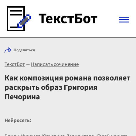
Войти с Telegram
Поделиться
Вход
ТекстБот
—
Написать сочинение
Выбрать режим
Цены
Как композиция романа позволяет
раскрыть образ Григория
Печорина
Нейросеть: