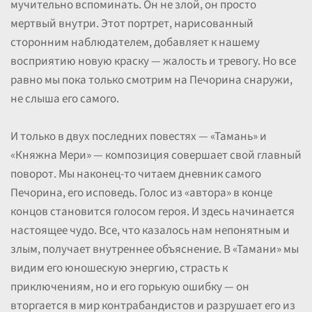
мучительно вспоминать. Он не злой, он просто
мертвый внутри. Этот портрет, нарисованный
сторонним наблюдателем, добавляет к нашему
восприятию новую краску — жалость и тревогу. Но все
равно мы пока только смотрим на Печорина снаружи,
не слыша его самого.
И только в двух последних повестях — «Тамань» и
«Княжна Мери» — композиция совершает свой главный
поворот. Мы наконец-то читаем дневник самого
Печорина, его исповедь. Голос из «автора» в конце
концов становится голосом героя. И здесь начинается
настоящее чудо. Все, что казалось нам непонятным и
злым, получает внутреннее объяснение. В «Тамани» мы
видим его юношескую энергию, страсть к
приключениям, но и его горькую ошибку — он
вторгается в мир контрабандистов и разрушает его из