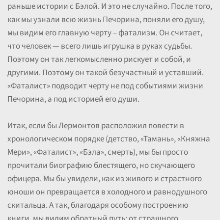
раньше истории с Бэлой. И это не случайно. После того,
как мы узнали всю жизнь Печорина, поняли его душу,
мы видим его главную черту – фатализм. Он считает,
что человек — всего лишь игрушка в руках судьбы.
Поэтому он так легкомысленно рискует и собой, и
другими. Поэтому он такой безучастный и уставший.
«Фаталист» подводит черту не под событиями жизни
Печорина, а под историей его души.
Итак, если бы Лермонтов расположил повести в
хронологическом порядке (детство, «Тамань», «Княжна
Мери», «Фаталист», «Бэла», смерть), мы бы просто
прочитали биографию блестящего, но скучающего
офицера. Мы бы увидели, как из живого и страстного
юноши он превращается в холодного и равнодушного
скитальца. А так, благодаря особому построению
книги, мы видим обратный путь: от страшного