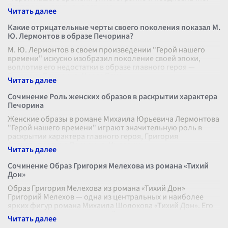
Этот персонаж вызывает у мен
...
Какие отрицательные черты своего поколения показал М.
Ю. Лермонтов в образе Печорина?
М. Ю. Лермонтов в своем произведении "Герой нашего
времени" искусно изобразил поколение своей эпохи,
воплотив его недостатки в образе главного героя —
Григория Печорина. Через Печо
...
Сочинение Роль женских образов в раскрытии характера
Печорина
Женские образы в романе Михаила Юрьевича Лермонтова
"Герой нашего времени" играют значительную роль в
раскрытии характера главного героя, Григория
Александровича Печорина. Их взаим
...
Сочинение Образ Григория Мелехова из романа «Тихий
Дон»
Образ Григория Мелехова из романа «Тихий Дон»
Григорий Мелехов — одна из центральных и наиболее
ярких фигур романа Михаила Шолохова «Тихий Дон». Его
образ олицетворяет сложный и п
...