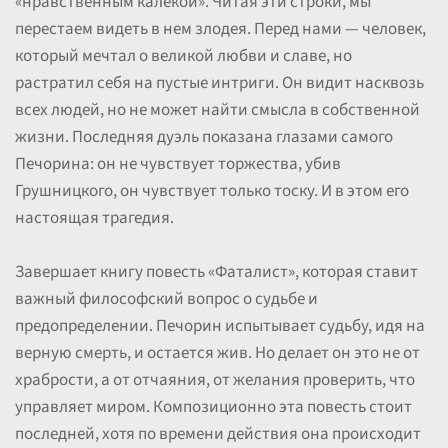
«нравственным калекой». Читая эти строки, мы
перестаем видеть в нем злодея. Перед нами — человек,
который мечтал о великой любви и славе, но
растратил себя на пустые интриги. Он видит насквозь
всех людей, но не может найти смысла в собственной
жизни. Последняя дуэль показана глазами самого
Печорина: он не чувствует торжества, убив
Грушницкого, он чувствует только тоску. И в этом его
настоящая трагедия.
Завершает книгу повесть «Фаталист», которая ставит
важный философский вопрос о судьбе и
предопределении. Печорин испытывает судьбу, идя на
верную смерть, и остается жив. Но делает он это не от
храбрости, а от отчаяния, от желания проверить, что
управляет миром. Композиционно эта повесть стоит
последней, хотя по времени действия она происходит