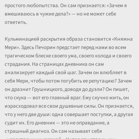
простого любопытства. Он сам признается: «Зачем я
вмешиваюсь в чужие дела?» — но не может себе
ответить.
Кульминацией раскрытия образа становится «Княжна
Мери». Здесь Печорин предстает перед нами во всем
трагическом блеске своего ума, своего холода и своего
страдания. На страницах дневника он сам
анализирует каждый свой шаг. Зачем он влюбляет в
себя Мери, чтобы потом погубить ее репутацию? Зачем
он дразнит Грушницкого, доводя до дуэли? Он пишет,
что скука — вот его главный враг. Ему скучно жить, он
израсходовал все свои душевные силы. Он признается,
что у него две души: одна совершает поступки, а другая
судит их. Его дневник — это не оправдание, а
страшный диагноз. Он сам называет себя