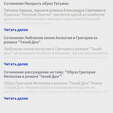
Сочинение Раскрыть образ Татьяны
Татьяна Ларина, героиня романа Александра Сергеевича
Пушкина "Евгений Онегин", является одной из наиболее
ярких и многоплановых женских персонажей русской
литературы. Ее образ раск
...
Сочинение Любовная линия Аксентия и Григория из
романа "Тихий Дон"
Любовная линия Аксентия и Григория в романе "Тихий
Дон" заслуживает особого внимания, так как она является
центральной в судьбах героев и отражает как личные, так
и социальные драм
...
Сочинение-рассуждение на тему: "Образ Григория
Мелехова в романе 'Тихий Дон'"
Образ Григория Мелехова в романе "Тихий Дон" Роман
«Тихий Дон» Михаила Шолохова является одним из
наиболее значимых произведений русской литературы XX
века. В центре этого эпическ
...