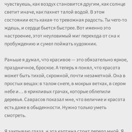
чувствуешь, как воздух становится другим, как солнце
светит иначе, как пахнет талой водой. В этом
состоянии есть какая-то тревожная радость. Ты чего-то
ждешь, и сердце бьется быстрее. Вот именно это
настроение, этот неуловимый миг перехода от сна к
пробуждению и сумел поймать художник.
Раньше я думал, что красивое — это обязательно яркое,
праздничное, броское. А теперь я понял, что красота
может быть тихой, скромной, почти незаметной. Она в
простых вещах: в талом снеге, в мокрых ветках, в сером
небе и… в крикливых грачах, которые облепили
деревья. Саврасов показал мне, что величие и красота
есть даже в обыденности. Нужно только уметь
смотреть.
Я закрываю глаза, и эта картина стоит передо мной. Я