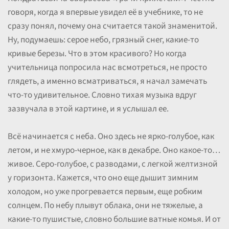
говоря, когда я впервые увидел её в учебнике, то не
сразу понял, почему она считается такой знаменитой.
Ну, подумаешь: серое небо, грязный снег, какие-то
кривые березы. Что в этом красивого? Но когда
учительница попросила нас всмотреться, не просто
глядеть, а именно всматриваться, я начал замечать
что-то удивительное. Словно тихая музыка вдруг
зазвучала в этой картине, и я услышал ее.
Всё начинается с неба. Оно здесь не ярко-голубое, как
летом, и не хмуро-черное, как в декабре. Оно какое-то…
живое. Серо-голубое, с разводами, с легкой желтизной
у горизонта. Кажется, что оно еще дышит зимним
холодом, но уже прогревается первым, еще робким
солнцем. По небу плывут облака, они не тяжелые, а
какие-то пушистые, словно большие ватные комья. И от