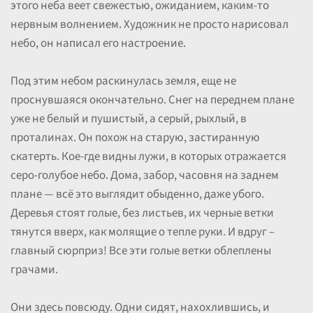
этого неба веет свежестью, ожиданием, каким-то
нервным волнением. Художник не просто нарисовал
небо, он написал его настроение.
Под этим небом раскинулась земля, еще не
проснувшаяся окончательно. Снег на переднем плане
уже не белый и пушистый, а серый, рыхлый, в
проталинах. Он похож на старую, застиранную
скатерть. Кое-где видны лужи, в которых отражается
серо-голубое небо. Дома, забор, часовня на заднем
плане — всё это выглядит обыденно, даже убого.
Деревья стоят голые, без листьев, их черные ветки
тянутся вверх, как молящие о тепле руки. И вдруг –
главный сюрприз! Все эти голые ветки облеплены
грачами.
Они здесь повсюду. Одни сидят, нахохлившись, и