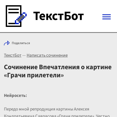
Войти с Telegram
Поделиться
Вход
ТекстБот
—
Написать сочинение
Выбрать режим
Цены
Сочинение Впечатления о картине
«Грачи прилетели»
Нейросеть:
Передо мной репродукция картины Алексея
Кондратьевича Саврасова «Грачи прилетели». Честно