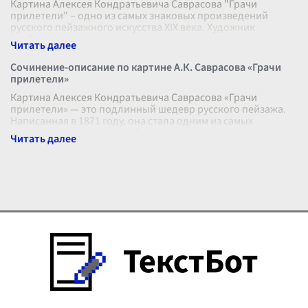
Картина Алексея Кондратьевича Саврасова "Грачи
прилетели" – одно из самых знаковых произведений
русского пейзажного искусства XIX века. Художник
изображает раннюю весну, когда прир
...
Сочинение-описание по картине А.К. Саврасова «Грачи
прилетели»
Картина Алексея Кондратьевича Саврасова «Грачи
прилетели» — это подлинный шедевр русского пейзажа.
Написанная в 1871 году, она стала одним из самых
узнаваемых произведений художник
...