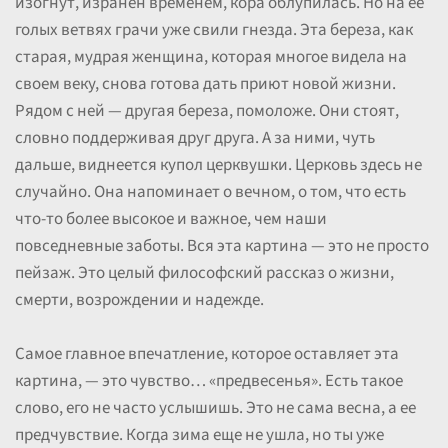
изогнут, изранен временем, кора облупилась. Но на ее
голых ветвях грачи уже свили гнезда. Эта береза, как
старая, мудрая женщина, которая многое видела на
своем веку, снова готова дать приют новой жизни.
Рядом с ней — другая береза, помоложе. Они стоят,
словно поддерживая друг друга. А за ними, чуть
дальше, виднеется купол церквушки. Церковь здесь не
случайно. Она напоминает о вечном, о том, что есть
что-то более высокое и важное, чем наши
повседневные заботы. Вся эта картина — это не просто
пейзаж. Это целый философский рассказ о жизни,
смерти, возрождении и надежде.
Самое главное впечатление, которое оставляет эта
картина, — это чувство… «предвесенья». Есть такое
слово, его не часто услышишь. Это не сама весна, а ее
предчувствие. Когда зима еще не ушла, но ты уже