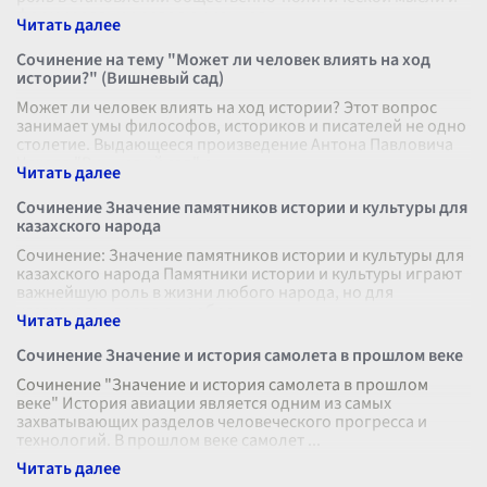
формировании революционног
...
Сочинение на тему "Может ли человек влиять на ход
истории?" (Вишневый сад)
Может ли человек влиять на ход истории? Этот вопрос
занимает умы философов, историков и писателей не одно
столетие. Выдающееся произведение Антона Павловича
Чехова "Вишневый сад" с
...
Сочинение Значение памятников истории и культуры для
казахского народа
Сочинение: Значение памятников истории и культуры для
казахского народа Памятники истории и культуры играют
важнейшую роль в жизни любого народа, но для
казахского народа они обре
...
Сочинение Значение и история самолета в прошлом веке
Сочинение "Значение и история самолета в прошлом
веке" История авиации является одним из самых
захватывающих разделов человеческого прогресса и
технологий. В прошлом веке самолет
...