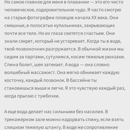
Но самое главное для меня в плавании — это его чисто
человеческое, оздоровительное чудо. Я часто смотрю
на старые фотографии пловцов начала XX века. Они
смешные, в полосатых купальниках, закрывающих
почти все тело. Но их глаза светятся счастьем. Они
знали секрет, который не устаревает. Когда ты в воде,
твой позвоночник разгружается. В обычной жизни мы
сидим за партами, сутулимся, носим тяжелые рюкзаки.
Спина болит, шея затекает. А вода — она словно
волшебный массажист. Она мягко обнимает каждую
косточку, каждый позвонок. В бассейне ты
становишься выше и легче. Я это чувствую каждый раз,
когда прыгаю с тумбочки.
А еще вода делает нас сильными без насилия. В
тренажерном зале можно надорвать спину, если взять
слишком тяжелую штангу. В воде же сопротивление