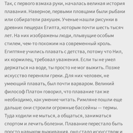
Так, с первого взмаха руки, началась великая история
плавания. Наверное, первыми пловцами были рыбаки
или собиратели ракушек. Ученые нашли рисунки в
древних пещерах Египта, которым почти шесть тысяч
лет. На них изображены люди, плывущие особым
стилем, чем-то похожим на современный кроль.
Египтяне учились плавать с детства, потому что Нил,
их кормилец, требовал уважения. Если ты не умел
держаться на воде, ты просто не мог выжить. Позже
искусство переняли греки. Для них человек, не
умеющий плавать, был почти варваром. Великий
философ Платон говорил, что плавание так же
необходимо, как умение читать. Римляне пошли еще
дальше: они строили огромные бассейны — термы.
Туда ходили не мыться, а общаться, заниматься
спортом и лечить болезни. Плавание перестало быть
просто навыком выживания, оно стало искусством и