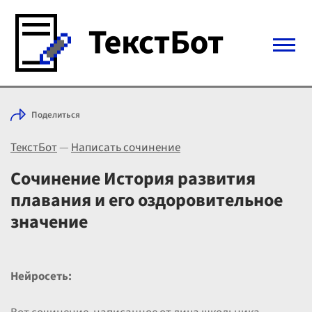
Войти с Telegram
Поделиться
Вход
ТекстБот
—
Написать сочинение
Выбрать режим
Цены
Сочинение История развития
плавания и его оздоровительное
значение
Нейросеть: