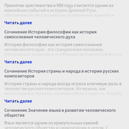
Принятие христианства в 988 году считается одним из
важнейших событий в истории Древней Руси,
обеспечивших ее дальнейшее развитие как единого и
сильного государства. Это событие им
...
Сочинение История философии как история
самосознания человеческого духа
История философии как история самосознания
человеческого духа - это грандиозная панорама,
отражающая развитие и углубление человеческой мысли
сквозь века. С самых ранних философски
...
Сочинение История страны и народа в истории русских
композиторов
История страны и народа всегда играла ключевую роль в
творчестве русских композиторов. Их музыка, как
многогранное зеркало, отражала боль и радость, борьбу
и триумфы народа. Русски
...
Сочинение Значение языка в развитии человеческого
общества
Язык является одним из краеугольных камней
человеческого общества и цивилизации в целом. С