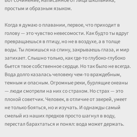
Вот сочинение, написанное от лица школьника,
простым и образным языком.
Когда я думаю о плавании, первое, что приходит в
голову — это чувство невесомости. Как будто ты вдруг
превращаешься в птицу, но не в воздухе, а в толще
воды. Ты ложишься на спину, закрываешь глаза, и мир
затихает. Слышно только, как где-то глубоко-глубоко
бьется твое собственное сердце. Но так было не всегда.
Вода долго казалась человеку чем-то враждебным,
темным и опасным. Огромные реки, бурлящие океаны
— люди смотрели на них со страхом. Но страх — это
плохой советчик. Человек, в отличие от зверей, умеет
не только бояться, но и изучать. И однажды самый
смелый из наших предков просто шагнул в воду,
перестал барахтаться и понял: вода может держать.