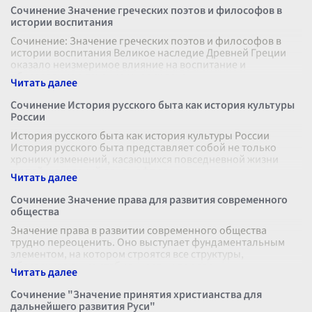
Сочинение Значение греческих поэтов и философов в
истории воспитания
Сочинение: Значение греческих поэтов и философов в
истории воспитания Великое наследие Древней Греции
оказало неизмеримое влияние на воспитание и
образование в течение многих веко
...
Сочинение История русского быта как история культуры
России
История русского быта как история культуры России
История русского быта представляет собой не только
хронику изменений, касающихся повседневной жизни
людей, но и яркий ландшафт ра
...
Сочинение Значение права для развития современного
общества
Значение права в развитии современного общества
трудно переоценить. Оно выступает фундаментальным
элементом, на котором строятся все структуры,
обеспечивающие стабильность и порядо
...
Сочинение "Значение принятия христианства для
дальнейшего развития Руси"