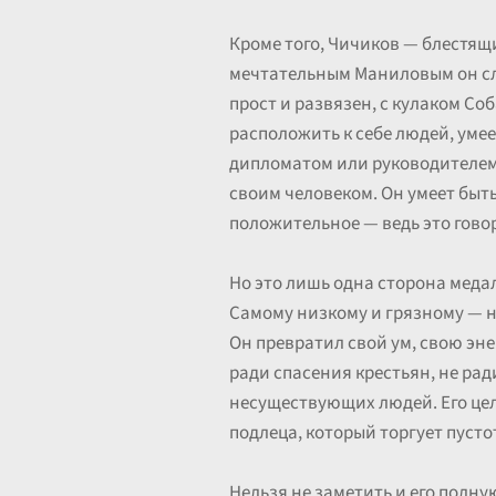
Кроме того, Чичиков — блестящи
мечтательным Маниловым он сл
прост и развязен, с кулаком С
расположить к себе людей, умее
дипломатом или руководителем. 
своим человеком. Он умеет быть
положительное — ведь это гово
Но это лишь одна сторона медал
Самому низкому и грязному — н
Он превратил свой ум, свою эн
ради спасения крестьян, не рад
несуществующих людей. Его цель
подлеца, который торгует пусто
Нельзя не заметить и его полну