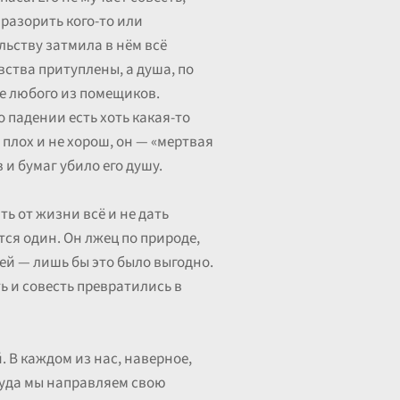
разорить кого-то или
ельству затмила в нём всё
вства притуплены, а душа, по
е любого из помещиков.
 падении есть хоть какая-то
плох и не хорош, он — «мертвая
 и бумаг убило его душу.
ь от жизни всё и не дать
тся один. Он лжец по природе,
ей — лишь бы это было выгодно.
ть и совесть превратились в
. В каждом из нас, наверное,
куда мы направляем свою