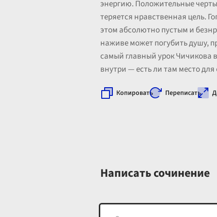
энергию. Положительные черты 
теряется нравственная цель. Го
этом абсолютно пустым и безнра
наживе может погубить душу, пр
самый главный урок Чичикова в т
внутри — есть ли там место для
Копировать
Переписать
Д
Написать сочинение