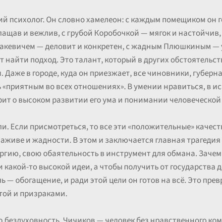
й психолог. Он словно хамелеон: с каждым помещиком он го
ащав и вежлив, с грубой Коробочкой — мягок и настойчив
обакевичем — деловит и конкретен, с жадным Плюшкиным — у
т найти подход. Это талант, который в других обстоятельст
Даже в городе, куда он приезжает, все чиновники, губерна
 «приятным во всех отношениях». В умении нравиться, в и
рит о высоком развитии его ума и понимании человеческой
и. Если присмотреться, то все эти «положительные» качес
аживе и жадности. В этом и заключается главная трагедия 
ергию, свою обаятельность в инструмент для обмана. Зачем
и какой-то высокой идеи, а чтобы получить от государства д
 — обогащение, и ради этой цели он готов на всё. Это превр
той и призраками.
ю бездуховность. Чичиков — человек без нравственного комп