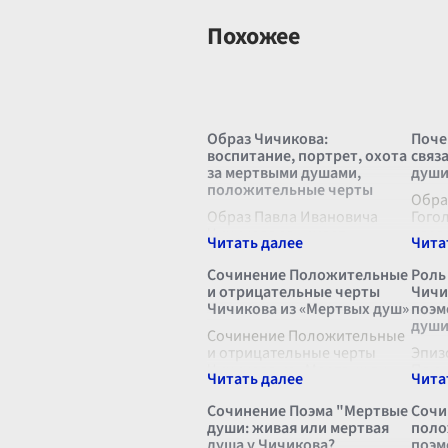
Похожее
Образ Чичикова:
Поче
воспитание, портрет, охота
связ
за мертвыми душами,
души
положительные черты
Обра
Образ Павла Ивановича
Гого
Чичикова занимает
игра
центральное место в поэме
раск
Н.В. Гоголя "Мертвые души".
судьб
Сочинение Положительные
Роль
Этот персонаж вобрал в
Павл
и отрицательные черты
Чичи
себя многие черты,
Доро
Чичикова из «Мертвых душ»
поэм
свойственные людям его
жизн
души
времени, а также отра
Сочинение Положительные
...
и отрицательные черты
Эпиз
Чичикова из «Мертвых душ»
Плюш
В повести Н.В. Гоголя
Гого
«Мертвые души» главный
явля
Сочинение Поэма "Мертвые
Сочи
персонаж Павел Иванович
ключ
души: живая или мертвая
поло
Чичиков предстает перед
насы
душа у Чичикова?
поэм