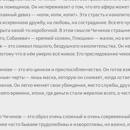
 помещиков. Он не переживает о том, что его афера может 
лавный девиз — «копи, копи, копи!». Эта страсть к накопит
а искреннюю дружбу, на любовь, на сострадание. Все его чу
рыта какой-то коробочкой. В этом смысле Чичиков страшне
то, Собакевич — крепкий хозяин, Плюшкин — жалок, но в его
 — это символ пошлого, бездушного накопительства. Он не 
отому что в нём умерло всё живое. Его преследование чеков
кове — это его цинизм и приспособленчество. Он готов взят
ные» черты — лишь маска, которую он снимает, когда остае
анов. Он легко меняет свои убеждения, место службы, друз
его времени, эпохи, где деньги стали мерилом всего, а чес
что Чичиков — это образ очень сложный и очень современный
тоже часто бываем трудолюбивы и изворотливы, но важно, 