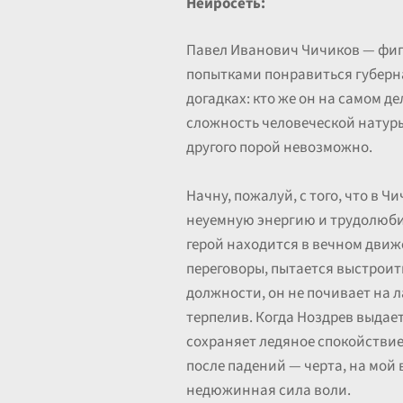
Нейросеть:
Павел Иванович Чичиков — фигу
попытками понравиться губернат
догадках: кто же он на самом де
сложность человеческой натуры
другого порой невозможно.
Начну, пожалуй, с того, что в 
неуемную энергию и трудолюбие
герой находится в вечном движе
переговоры, пытается выстрои
должности, он не почивает на л
терпелив. Когда Ноздрев выдает 
сохраняет ледяное спокойствие.
после падений — черта, на мой 
недюжинная сила воли.