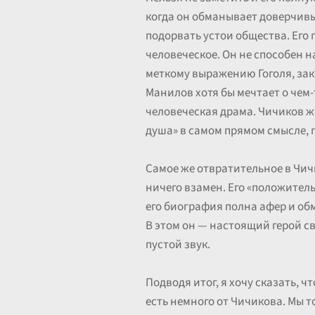
когда он обманывает доверчивых
подорвать устои общества. Его г
человеческое. Он не способен н
меткому выражению Гоголя, зак
Манилов хотя бы мечтает о чем-
человеческая драма. Чичиков же
душа» в самом прямом смысле, п
Самое же отвратительное в Чичи
ничего взамен. Его «положитель
его биография полна афер и обм
В этом он — настоящий герой сво
пустой звук.
Подводя итог, я хочу сказать, 
есть немного от Чичикова. Мы 