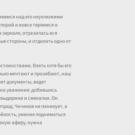
смеемся над его неуклюжими
порой и вовсе теряемся в
в зеркале, отразилась вся
ые стороны, и отделить одно от
остоинствами. Взять хотя бы его
лько мечтают и прозябают, наш
ает документы, ведет
йна уважения: добившись
й выдержки и смекалки. Он
город, Чичиков не паникует, а
тойкость, умение подниматься
такую аферу, нужна