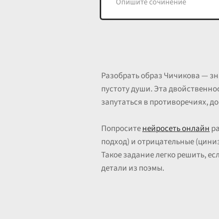
Разобрать образ Чичикова — зн
пустоту души. Эта двойственнос
запутаться в противоречиях, д
Попросите
нейросеть онлайн
ра
подход) и отрицательные (циниз
Такое задание легко решить, ес
детали из поэмы.