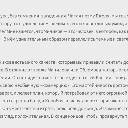
ра, без сомнения, загадочная. Читая поэму Гоголя, мы то 
ору, то с удивлением следим за его изворотливым умом, а 
ле? Мне кажется, что Чичиков — это человек, в котором, как 
. В нём удивительным образом переплелись тёмные и светл
Чичикове есть много качеств, которые мы привыкли считать д
. В отличие от тех же Манилова или Обломова, которые то
нии. Он не сидит на месте, он ездит по всей России, собир
ть свою необычную «коммерцию». Его настойчивость досто
аврах, а лелеет план, который потребовал от него огромно
его секрет на балу, а Коробочка, испугавшись, приезжает в 
 Он умеет ждать и играть свою роль до конца. Эта жизнес
взгляд, положительная. В конце концов, чтобы провернуть 