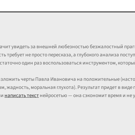
ачит увидеть за внешней любезностью безжалостный прагм
ть требует не просто пересказа, а глубокого анализа поступ
остаточно один раз воспользоваться инструментом, который
зложить черты Павла Ивановича на положительные (насто
м, жадность, моральная глухота). Результат придет в виде 
ли
написать текст
нейросетью — она сэкономит время и не 