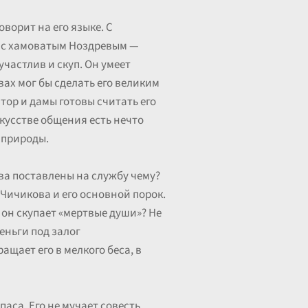
ворит на его языке. С
, с хамоватым Ноздревым —
частлив и скуп. Он умеет
вах мог бы сделать его великим
тор и дамы готовы считать его
скусстве общения есть нечто
 природы.
тва поставлены на службу чему?
Чичикова и его основной порок.
 он скупает «мертвые души»? Не
еньги под залог
ащает его в мелкого беса, в
аса. Его не мучает совесть,