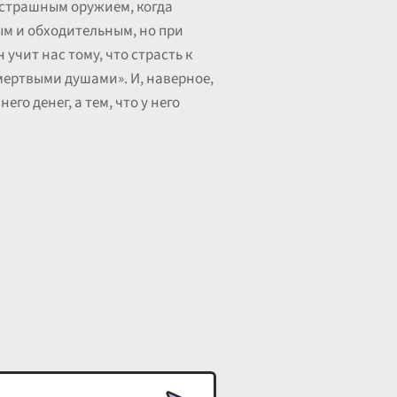
 страшным оружием, когда
ым и обходительным, но при
учит нас тому, что страсть к
«мертвыми душами». И, наверное,
го денег, а тем, что у него