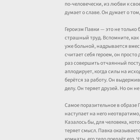
по-человечески, из любви к сво
думает о славе. Он думает о том,
Героизм Павки — это не только 
страшный труд. Вспомните, как 
уже больной, надрывается вместе
считает себя героем, он просто
раз совершить отчаянный поступ
аплодирует, когда силы на исход
берётся за работу. Он выдержи
делу. Он теряет друзей. Но он не
Самое поразительное в образе 
наступает на него неотвратимо,
Казалось бы, для человека, кот
теряет смысл. Павка оказываетс
комнаты, его тело предаёт его.