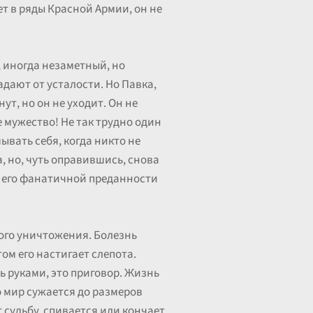
ет в ряды Красной Армии, он не
, иногда незаметный, но
адают от усталости. Но Павка,
ут, но он не уходит. Он не
е мужество! Не так трудно один
ывать себя, когда никто не
а, но, чуть оправившись, снова
т его фанатичной преданности
кого уничтожения. Болезнь
ом его настигает слепота.
ть руками, это приговор. Жизнь
о мир сужается до размеров
т судьбу, спивается или кончает