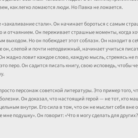
ем, как легко ломаются люди. Но Павка не ломается.
ое «закаливание стали». Он начинает бороться с самым стр
ю и отчаянием. Он переживает страшные моменты, когда хоч
 выходом. Но он побеждает этот соблазн. Он находит в себе
де он, слепой и почти неподвижный, начинает учиться писа
н жадно ловит каждое слово, каждую мысль, стремясь не пр
это перо. Он садится писать книгу, свою исповедь, чтобы че
у.
просто персонаж советской литературы. Это пример того, ч
олезни. Он доказал, что настоящий герой — не тот, кто маше
льным внутри. Его сила в том, что он не мыслит себя вне о
 мне подушку». Он говорит: «Что я могу сделать для других?».