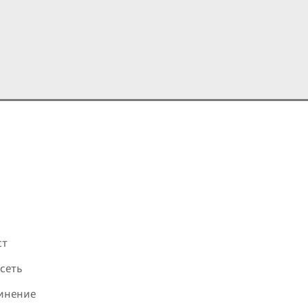
ст
сеть
инение