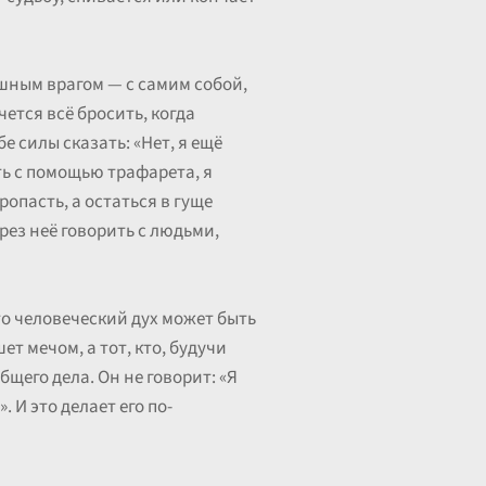
ашным врагом — с самим собой,
ется всё бросить, когда
 силы сказать: «Нет, я ещё
ть с помощью трафарета, я
опасть, а остаться в гуще
рез неё говорить с людьми,
то человеческий дух может быть
т мечом, а тот, кто, будучи
бщего дела. Он не говорит: «Я
 И это делает его по-