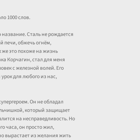
о 1000 слов.
о название. Сталь не рождается
й печи, обжечь огнём,
к же это похоже на жизнь
ка Корчагин, стал для меня
век с железной волей. Его
 урок для любого из нас,
супергероем. Он не обладал
мальчишкой, который защищает
 злится на несправедливость. Но
го часа, он просто жил,
Оно вырастает из желания жить