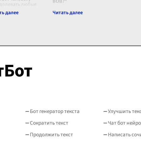
ВОВ?"
долевать любые
енные трудности и
В чем проявился героизм и
годы. Это внутренний
мужество защитников
жень, который не
Родины в годы ВОВ?
оляет нам сдаться даже
Великая Отечественная
война, которая длилась с
1941 по 1945 годы, стала
одной из самых трагических
и героических с
...
Бот генератор текста
Улучшить тек
Сократить текст
Чат бот нейро
Продолжить текст
Написать соч