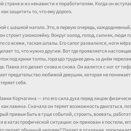
ей стране и из ненависти к поработителям. Когда он вступа
 как защитить то, что ему дорого.
бой с шашкой наголо. Это, в первую очередь, каждодневный
он строит узкоколейку. Вокруг холод, голод, сыпняк, люди п
 со всеми, таская шпалы. Его сапог развалился, ноги мёрзн
 делает то, что нужно другим. Вот где проявляется настояще
ок под крики толпы, гораздо труднее день за днём перелам
е. Павка это делает снова и снова. Он валится с ног от тиф
вает предательство любимой девушки, которая не понимае
 теряет себя.
Павки Корчагина — это его сила духа перед лицом физичес
 как лавина. Сначала он теряет возможность двигаться, пот
орый привык быть в гуще событий, строить, воевать, работа
я в катастрофической ситуации: он прикован к постели, ег
 Что делает обычный человек? Падает в отчаяние, проклинае