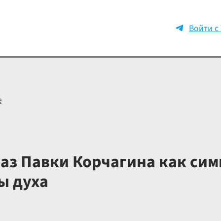
Войти с
е
аз Павки Корчагина как сим
ы духа