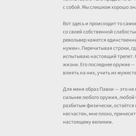
с собой. Мы слишком хорошо зна
Вот здесь и происходит то сам
со своей собственной слабость
револьвер кажется единственным
нужен». Перечитывая строки, г
испытываю настоящий трепет. О
жизни. Его последнее оружие — 
влиять на них, учить их мужеств
Для меня образ Павки — это не 
сильнее любого оружия, любой б
разбитым физически, остаётся це
несчастен, мне плохо, принесите
настоящему великим.