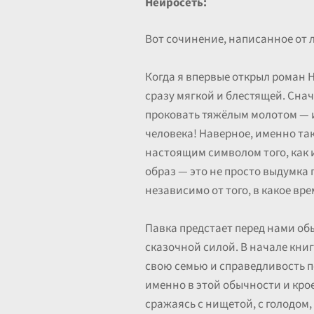
Нейросеть:
Вот сочинение, написанное от 
Когда я впервые открыл роман 
сразу мягкой и блестящей. Снач
проковать тяжёлым молотом — и 
человека! Наверное, именно так
настоящим символом того, как 
образ — это не просто выдумка 
независимо от того, в какое вр
Павка предстает перед нами обы
сказочной силой. В начале кни
свою семью и справедливость по
именно в этой обычности и крое
сражаясь с нищетой, с голодом,