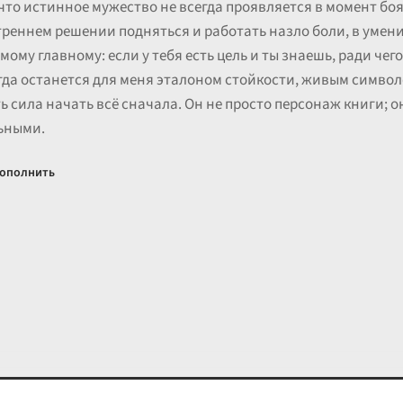
что истинное мужество не всегда проявляется в момент боя
треннем решении подняться и работать назло боли, в умени
ому главному: если у тебя есть цель и ты знаешь, ради че
егда останется для меня эталоном стойкости, живым символо
сть сила начать всё сначала. Он не просто персонаж книги;
льными.
ополнить