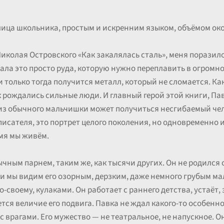
лица школьника, простым и искренним языком, объёмом окол
Николая Островского «Как закалялась сталь», меня поразил
ала это просто руда, которую нужно переплавить в огромно
только тогда получится металл, который не сломается. Ка
 рождались сильные люди. И главный герой этой книги, Пав
из обычного мальчишки может получиться несгибаемый чело
писателя, это портрет целого поколения, но одновременно и
емя мы живём.
чным парнем, таким же, как тысячи других. Он не родился 
ги мы видим его озорным, дерзким, даже немного грубым 
-своему, кулаками. Он работает с раннего детства, устаёт,
тся величие его подвига. Павка не ждал какого-то особенно
 с врагами. Его мужество — не театральное, не напускное. 