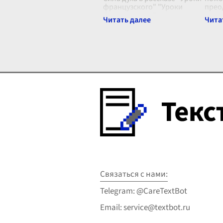
французского" "Уроки
прео
французского" являются не
жизн
просто повествованием о
невз
школьных днях и изучении
стер
иностранного языка, но и
позв
глубоким исследованием
...
человеч
...
Связаться с нами:
Telegram: @CareTextBot
Email: service@textbot.ru