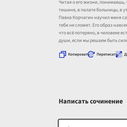
Читая о его жизни, понимаешь, 
тишине, в палате больницы, в у
Павка Корчагин научил меня сам
тебя не сломят. Его образ навс
что всё потеряно, в человеке е
души, если мы решаем быть си
Копировать
Переписать
Д
Написать сочинение