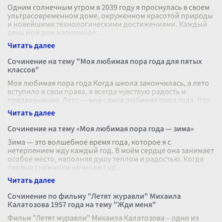
Одним солнечным утром в 2039 году я проснулась в своем
ультрасовременном доме, окруженном красотой природы
и новейшими технологическими достижениями. Каждый
день мой дом напоминал
...
Сочинение на тему "Моя любимая пора года для пятых
классов"
Моя любимая пора года Когда школа закончилась, а лето
вступило в свои права, я всегда чувствую радость и
предвкушение. Лето — моя самая любимая пора года. Что
может быть прекрасне
...
Сочинение на тему «Моя любимая пора года — зима»
Зима — это волшебное время года, которое я с
нетерпением жду каждый год. В моём сердце она занимает
особое место, наполняя душу теплом и радостью. Когда
первые снежинки начинают кр
...
Сочинение по фильму "Летят журавли" Михаила
Калатозова 1957 года на тему "Жди меня"
Фильм "Летят журавли" Михаила Калатозова – одно из