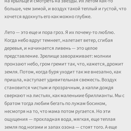
на крыльце и смотреть на звезды. Их летом как-то
больше, чем зимой, и воздух такой теплый и густой, что
хочется вдохнуть его как можно глубже.
Лето — это еще и пора гроз. Я их почему-то люблю.
Когда небо вдруг темнеет, налетает ветер, сгибая
деревья, и начинается ливень — это целое
представление. Зрелище завораживает: молнии
пронзают небо, гром гремит так, что, кажется, дрожит
земля. Потом, когда буря уходит так же внезапно, как
пришла, наступает удивительная свежесть. Воздух
становится чистым и прозрачным, а капли дождя
сверкают на листьях, как маленькие бриллианты. Мы с
братом тогда любим бегать по лужам босиком,
несмотря на то, что мама потом ругается. Но эти
ощущения — прохладная вода, мягкая, еще теплая
земля под ногами и запах озона — стоят того. А еще