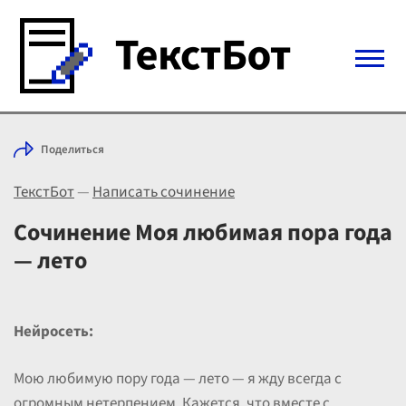
Войти с Telegram
Поделиться
Вход
ТекстБот
—
Написать сочинение
Выбрать режим
Цены
Сочинение Моя любимая пора года
— лето
Нейросеть:
Мою любимую пору года — лето — я жду всегда с
огромным нетерпением. Кажется, что вместе с