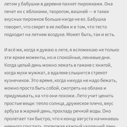
летом у бабушки в деревне пахнет пирожками. Она
печет их с яблоками, творогом, вишней — я таких
вкусных пирожков больше нигде не ел. Бабушка
говорит, что секрет в ее любви и в том, что тесто
подходит на летнем воздухе. Может быть, так и есть.
И всё же, когда я думаю о лете, я вспоминаю не только
эти яркие моменты, но и спокойные, ленивые дни.
Когда целый день можно лежать в гамаке с книгой,
когда мухи жужжат, а вдалеке слышится стрекот
кузнечиков. Это время, когда никуда не надо бежать,
можно просто быть собой, смотреть на облака и
придумывать, на что они похожи. Лето учит ценить
простые вещи: тепло солнца, дружеское плечо, вкус
арбуза в жаркий день, прохладу речной воды. Оно
пролетает так быстро, что к концу августа начинаешь
немного грустить, провожая каждый уходящий день.