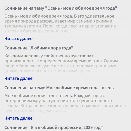
Сочинение на тему "Осень - мое любимое время года"
Осень - мое любимое время года. В это удивительное
время природа раскрашивает мир самыми яркими и
теплыми цветами. Пора, когда леса и парки утопают в
золоте и багрянце, словно в чу
...
Сочинение "Любимая пора года"
Каждому человеку свойственно чувствовать
привязанность к определенному времени года. Одним
людям больше по душе лето с его теплом и длинными
днями, другим осень с её золотыми краск
...
Сочинение на тему: Мое любимое время года - осень
Мое любимое время года - осень. Каждый год я с
нетерпением жду наступления этого удивительного
сезона. Когда первые листья начинают менять свой цвет, я
чувствую, как в воздухе вита
...
Сочинение "Я в любимой профессии, 2039 год"