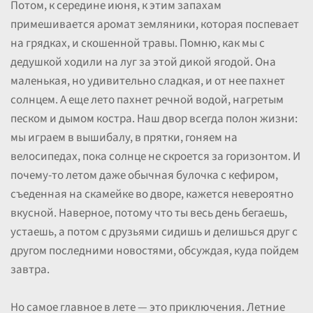
Потом, к середине июня, к этим запахам
примешивается аромат земляники, которая поспевает
на грядках, и скошенной травы. Помню, как мы с
дедушкой ходили на луг за этой дикой ягодой. Она
маленькая, но удивительно сладкая, и от нее пахнет
солнцем. А еще лето пахнет речной водой, нагретым
песком и дымом костра. Наш двор всегда полон жизни:
мы играем в вышибалу, в прятки, гоняем на
велосипедах, пока солнце не скроется за горизонтом. И
почему-то летом даже обычная булочка с кефиром,
съеденная на скамейке во дворе, кажется невероятно
вкусной. Наверное, потому что ты весь день бегаешь,
устаешь, а потом с друзьями сидишь и делишься друг с
другом последними новостями, обсуждая, куда пойдем
завтра.
Но самое главное в лете — это приключения. Летние