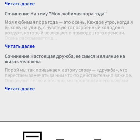
перед читателем захватывающий
...
Сочинение На тему "Моя любимая пора года"
Моя любимая пора года — это осень. Каждое утро, когда я
выхожу на улицу, я чувствую тот особенный холодок в
воздухе, который возвещает о приходе этого времени.
Осень раскрывается д
...
Сочинение Настоящая дружба, ее смысл и влияние на
жизнь человека
Порой мы так привыкаем к этому слову — «дружба», что
перестаем замечать за ним что-то действительно важное.
Оно звучит легко и обычно, мы произносим его каждый
день, обращаясь к од
...