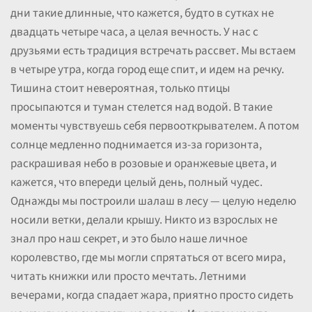
дни такие длинные, что кажется, будто в сутках не
двадцать четыре часа, а целая вечность. У нас с
друзьями есть традиция встречать рассвет. Мы встаем
в четыре утра, когда город еще спит, и идем на речку.
Тишина стоит невероятная, только птицы
просыпаются и туман стелется над водой. В такие
моменты чувствуешь себя первооткрывателем. А потом
солнце медленно поднимается из-за горизонта,
раскрашивая небо в розовые и оранжевые цвета, и
кажется, что впереди целый день, полный чудес.
Однажды мы построили шалаш в лесу — целую неделю
носили ветки, делали крышу. Никто из взрослых не
знал про наш секрет, и это было наше личное
королевство, где мы могли спрятаться от всего мира,
читать книжки или просто мечтать. Летними
вечерами, когда спадает жара, приятно просто сидеть