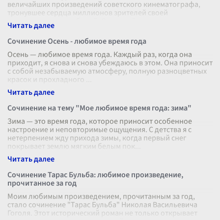
величайших произведений советского кинематографа,
тронувшее сердца миллионов зрителей своей
искренностью и глубиной. Основной мот
...
Сочинение Осень - любимое время года
Осень — любимое время года. Каждый раз, когда она
приходит, я снова и снова убеждаюсь в этом. Она приносит
с собой незабываемую атмосферу, полную разноцветных
красок и прохладного
...
Сочинение на тему "Мое любимое время года: зима"
Зима — это время года, которое приносит особенное
настроение и неповторимые ощущения. С детства я с
нетерпением жду прихода зимы, когда первый снег
покрывает землю мягким белым пок
...
Сочинение Тарас Бульба: любимое произведение,
прочитанное за год
Моим любимым произведением, прочитанным за год,
стало сочинение "Тарас Бульба" Николая Васильевича
Гоголя. Этот исторический роман не только открывает