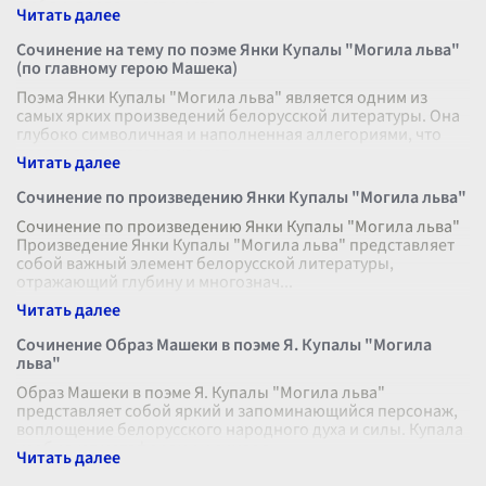
любви, преданности и сто
...
Сочинение на тему по поэме Янки Купалы "Могила льва"
(по главному герою Машека)
Поэма Янки Купалы "Могила льва" является одним из
самых ярких произведений белорусской литературы. Она
глубоко символичная и наполненная аллегориями, что
позволяет читателю увидеть
...
Сочинение по произведению Янки Купалы "Могила льва"
Сочинение по произведению Янки Купалы "Могила льва"
Произведение Янки Купалы "Могила льва" представляет
собой важный элемент белорусской литературы,
отражающий глубину и многознач
...
Сочинение Образ Машеки в поэме Я. Купалы "Могила
льва"
Образ Машеки в поэме Я. Купалы "Могила льва"
представляет собой яркий и запоминающийся персонаж,
воплощение белорусского народного духа и силы. Купала
изобилует метафорами и символ
...