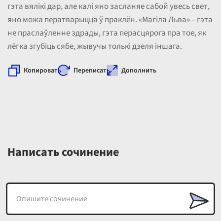
гэта вялікі дар, але калі яно засланяе сабой увесь свет,
яно можа ператварыцца ў праклён. «Магіла Льва» – гэта
не праслаўленне здрады, гэта перасцярога пра тое, як
лёгка згубіць сябе, жывучы толькі дзеля іншага.
Копировать
Переписать
Дополнить
Написать сочинение