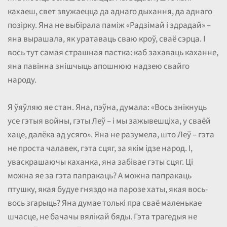
кахаеш, свет звужаецца да аднаго дыхання, да аднаго
позірку. Яна не выбірала паміж «Радзімай і здрадай» –
яна вырашала, як уратаваць сваю кроў, сваё сэрца. І
вось тут самая страшная пастка: каб захаваць каханне,
яна павінна знішчыць апошнюю надзею свайго
народу.
Я ўяўляю яе стан. Яна, пэўна, думала: «Вось знікнуць
усе гэтыя войны, гэты Леў – і мы зажывешціха, у сваёй
хаце, далёка ад усяго». Яна не разумела, што Леў – гэта
не проста чалавек, гэта сцяг, за якім ідзе народ. І,
уваскрашаючы каханка, яна забівае гэты сцяг. Ці
можна яе за гэта папракаць? А можна папракаць
птушку, якая будуе гняздо на парозе хаты, якая вось-
вось згарыць? Яна думае толькі пра сваё маленькае
шчасце, не бачачы вялікай бяды. Гэта трагедыя не