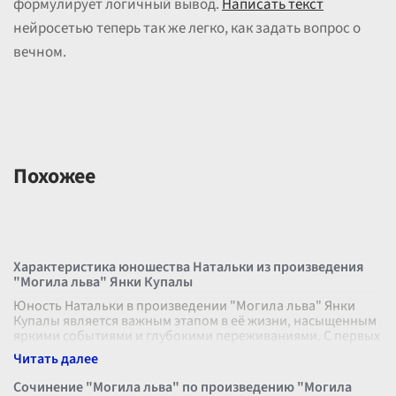
формулирует логичный вывод.
Написать текст
нейросетью теперь так же легко, как задать вопрос о
вечном.
Похожее
Характеристика юношества Натальки из произведения
"Могила льва" Янки Купалы
Юность Натальки в произведении "Могила льва" Янки
Купалы является важным этапом в её жизни, насыщенным
яркими событиями и глубокими переживаниями. С первых
страниц мы видим её как
...
Сочинение "Могила льва" по произведению "Могила