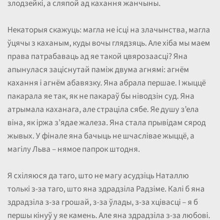
злодзейкі, а сляпой ад кахання жанчыны.
Некаторыя скажуць: магла не ісці на злачынства, магла
ўцячы з каханым, куды вочы глядзяць. Але хіба мы маем
права патрабаваць ад яе такой цвярозаасці? Яна
апынулася заціснутай паміж двума агнямі: агнём
кахання і агнём абавязку. Яна абрала першае. І жыццё
пакарала яе так, як не пакараў бы ніводзін суд. Яна
атрымала каханага, але страціла сябе. Яе душу з’ела
віна, як іржа з’ядае жалеза. Яна стала прывідам сярод
жывых. У фінале яна бачыць не шчаслівае жыццё, а
магілу Льва – нямое папрок штодня.
Я схіляюся да таго, што не магу асудзіць Наталлю
толькі з-за таго, што яна здрадзіла Радзіме. Калі б яна
здрадзіла з-за грошай, з-за ўлады, з-за хцівасці – я б
першы кінуў у яе камень. Але яна здрадзіла з-за любові.