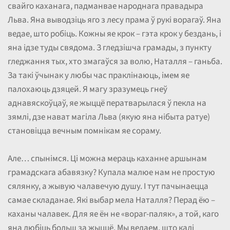
свайго каханага, падманвае народнага правадыра
Льва. Яна выводзіць яго з лесу прама ў рукі ворагаў. Яна
ведае, што робіць. Кожны яе крок – гэта крок у бездань, і
яна ідзе туды свядома. З гледзішча грамады, з пункту
гледжання тых, хто змагаўся за волю, Наталля – ганьба.
За такі ўчынак у любы час праклінаюць, імем яе
палохаюць дзяцей. Я магу зразумець гнеў
аднавяскоўцаў, яе жыццё ператварылася ў пекла на
зямлі, дзе нават магіла Льва (якую яна нібыта ратуе)
становіцца вечным помнікам яе сораму.
Але… спынімся. Ці можна мераць каханне аршынам
грамадскага абавязку? Купала малюе нам не простую
сялянку, а жывую чалавечую душу. І тут пачынаецца
самае складанае. Які выбар мела Наталля? Перад ёю –
каханы чалавек. Для яе ён не «вораг-паляк», а той, каго
яна любіць больш за жыццё. Мы ведаем, што калі