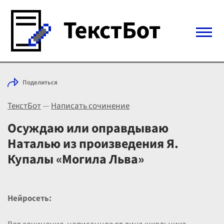
Войти с Telegram
Поделиться
Вход
ТекстБот
—
Написать сочинение
Выбрать режим
Цены
Осуждаю или оправдываю
Наталью из произведения Я.
Купалы «Могила Льва»
Нейросеть: