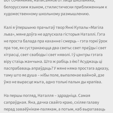
Вот сочинение, написанное от лица школьника,
белорусским языком, стилистически приближенным к
художественному школьному размышлению.
Калі я ўпершыню прачытаў твор Янкі Купалы «Магіла
льва», мяне доўга не адпускала гісторыя Наталлі. Гэта
не проста балада пра каханне і смерць – гэта горкі ўрок
пра тое, як сустракаюцца два светы: свет праўды і свет
хітрасці, свет свабоды і свет няволі. І ў цэнтры гэтага
віру стаіць жанчына. Што ж рабіць з ёю? Асуджаць ці
паспрабаваць апраўдаць? У мяне няма простага адказу,
таму што яе душа – нібы поле, выпаленае вайной, дзе
ўжо не вырасце жыта, адно толькі палын ды крапіва.
На першы погляд, Наталля – здрадніца. Самая
сапраўдная. Яна, дачка свайго краю, схіляе галаву
перад заваёўнікам-палякам, а потым, каб выратаваць