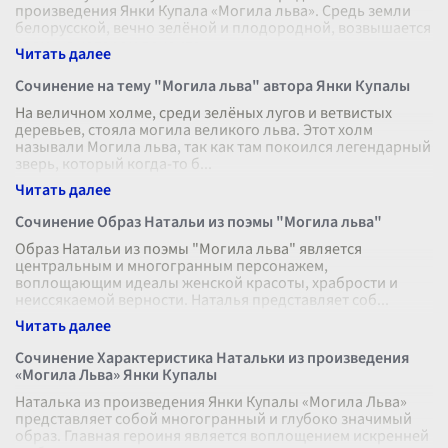
произведения Янки Купала «Могила льва». Средь земли
белорусской, вечно зелёной и плодородной, возвышается
холм, на котором покоитс
...
Сочинение на тему "Могила льва" автора Янки Купалы
На величном холме, среди зелёных лугов и ветвистых
деревьев, стояла могила великого льва. Этот холм
называли Могила льва, так как там покоился легендарный
зверь, который когда-то б
...
Сочинение Образ Натальи из поэмы "Могила льва"
Образ Натальи из поэмы "Могила льва" является
центральным и многогранным персонажем,
воплощающим идеалы женской красоты, храбрости и
неиссякаемой верности. Наталья представляет соб
...
Сочинение Характеристика Натальки из произведения
«Могила Льва» Янки Купалы
Наталька из произведения Янки Купалы «Могила Льва»
представляет собой многогранный и глубоко значимый
образ. Главная героиня является воплощением искренней