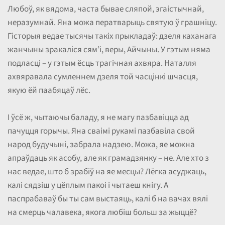
Любоў, як вядома, часта бывае сляпой, эгаістычнай,
неразумнай. Яна можа ператварыць святую ў грашніцу.
Гісторыя ведае тысячы такіх прыкладаў: дзеля каханага
жанчыны зракаліся сям’і, веры, Айчыны. У гэтым няма
подласці – у гэтым ёсць трагічная ахвяра. Наталля
ахвяравала сумленнем дзеля той часцінкі шчасця,
якую ёй паабяцаў лёс.
І ўсё ж, чытаючы баладу, я не магу пазбавіцца ад
пачуцця горычы. Яна сваімі рукамі пазбавіла свой
народ будучыні, забрала надзею. Можа, яе можна
апраўдаць як асобу, але як грамадзянку – не. Але хто з
нас ведае, што б зрабіў на яе месцы? Лёгка асуджаць,
калі сядзіш у цёплым пакоі і чытаеш кнігу. А
паспрабаваў бы ты сам выстаяць, калі б на вачах вялі
на смерць чалавека, якога любіш больш за жыццё?