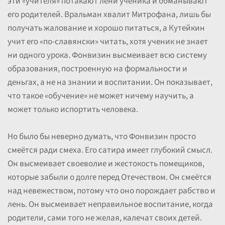
эти «учителя» потакают лени ученика и обманывают
его родителей. Вральман хвалит Митрофана, лишь бы
получать жалование и хорошо питаться, а Кутейкин
учит его «по-славянски» читать, хотя ученик не знает
ни одного урока. Фонвизин высмеивает всю систему
образования, построенную на формальности и
деньгах, а не на знании и воспитании. Он показывает,
что такое «обучение» не может ничему научить, а
может только испортить человека.
Но было бы неверно думать, что Фонвизин просто
смеётся ради смеха. Его сатира имеет глубокий смысл.
Он высмеивает своеволие и жестокость помещиков,
которые забыли о долге перед Отечеством. Он смеётся
над невежеством, потому что оно порождает рабство и
лень. Он высмеивает неправильное воспитание, когда
родители, сами того не желая, калечат своих детей.