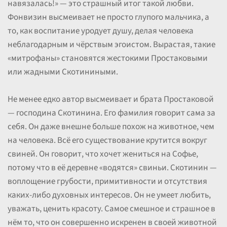
навязалась!» — это страшный итог такой любви.
Фонвизин высмеивает не просто глупого мальчика, а
то, как воспитание уродует душу, делая человека
неблагодарным и чёрствым эгоистом. Вырастая, такие
«митрофаны» становятся жестокими Простаковыми
или жадными Скотиниными.
Не менее едко автор высмеивает и брата Простаковой
— господина Скотинина. Его фамилия говорит сама за
себя. Он даже внешне больше похож на животное, чем
на человека. Всё его существование крутится вокруг
свиней. Он говорит, что хочет жениться на Софье,
потому что в её деревне «водятся» свиньи. Скотинин —
воплощение грубости, примитивности и отсутствия
каких-либо духовных интересов. Он не умеет любить,
уважать, ценить красоту. Самое смешное и страшное в
нём то, что он совершенно искренен в своей животной