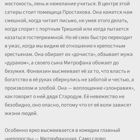
жестокость, лень и нежелание учиться. В центре этой
сатиры стоит помещица Простакова. Она кажется нам
смешной, когда читает письмо, не умея этого делать,
когда спорит с портным Тришкой или когда пытается
казаться гостеприимной. Но её смех быстро переходит
в ужас, когда мы видим её отношение к крепостным
крестьянам. Она обирает их «дочиста», обзывает мужа
«дураком», а своего сына Митрофана обожает до
безумия. Фонвизин высмеивает её за то, что власть и
богатство в её руках обернулись не заботой и честью, а
произволом и злобой. Она — воплощение «злонравия»,
как говорит о ней дядя Стародум. Её невежество не
безобидно, оно опасно, потому что от её воли зависят
жизни людей.
Особенно ярко высмеивается в комедии главный
«недоросль» — Митрофанушка. Само слово