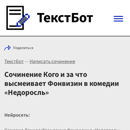
Войти с Telegram
Поделиться
Вход
ТекстБот
—
Написать сочинение
Выбрать режим
Цены
Сочинение Кого и за что
высмеивает Фонвизин в комедии
«Недоросль»
Нейросеть: