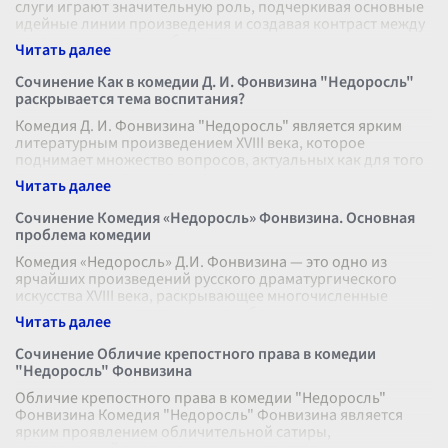
слуги играют значительную роль, подчеркивая основные
идейные линии произведения и создавая контраст между
различными слоями обществ
...
Сочинение Как в комедии Д. И. Фонвизина "Недоросль"
раскрывается тема воспитания?
Комедия Д. И. Фонвизина "Недоросль" является ярким
литературным произведением XVIII века, которое
поднимает множество вопросов, актуальных как для того
времени, так и для современн
...
Сочинение Комедия «Недоросль» Фонвизина. Основная
проблема комедии
Комедия «Недоросль» Д.И. Фонвизина — это одно из
ярчайших произведений русского драматургического
искусства XVIII века, раскрывающее многочисленные
социальные и нравственные пробле
...
Сочинение Обличие крепостного права в комедии
"Недоросль" Фонвизина
Обличие крепостного права в комедии "Недоросль"
Фонвизина Комедия "Недоросль" Фонвизина является
ярким проявлением обличительной сатиры,