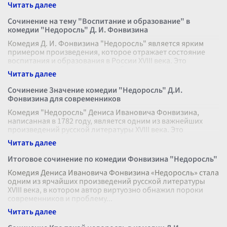
направленной против пороков и недостатков
...
Сочинение на тему "Воспитание и образование" в
комедии "Недоросль" Д. И. Фонвизина
Комедия Д. И. Фонвизина "Недоросль" является ярким
примером произведения, которое отражает состояние
воспитания и образования в России XVIII века. Это
произведение представляет соб
...
Сочинение Значение комедии "Недоросль" Д.И.
Фонвизина для современников
Комедия "Недоросль" Дениса Ивановича Фонвизина,
написанная в 1782 году, является одним из важнейших
произведений русской литературы XVIII века. Это
произведение не только отражает
...
Итоговое сочинение по комедии Фонвизина "Недоросль"
Комедия Дениса Ивановича Фонвизина «Недоросль» стала
одним из ярчайших произведений русской литературы
XVIII века, в котором автор виртуозно обнажил пороки
современников и проблему
...