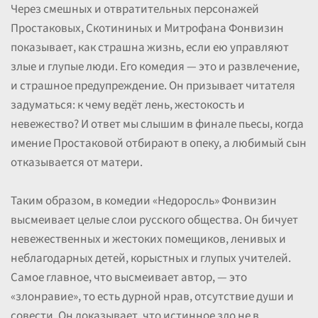
Через смешных и отвратительных персонажей
Простаковых, Скотининых и Митрофана Фонвизин
показывает, как страшна жизнь, если ею управляют
злые и глупые люди. Его комедия — это и развлечение,
и страшное предупреждение. Он призывает читателя
задуматься: к чему ведёт лень, жестокость и
невежество? И ответ мы слышим в финале пьесы, когда
имение Простаковой отбирают в опеку, а любимый сын
отказывается от матери.
Таким образом, в комедии «Недоросль» Фонвизин
высмеивает целые слои русского общества. Он бичует
невежественных и жестоких помещиков, ленивых и
неблагодарных детей, корыстных и глупых учителей.
Самое главное, что высмеивает автор, — это
«злонравие», то есть дурной нрав, отсутствие души и
совести. Он доказывает, что истинное зло не в