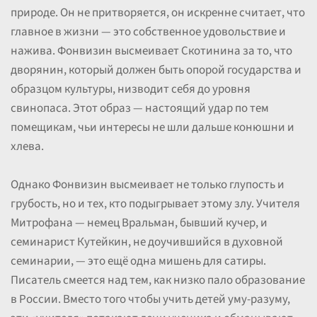
природе. Он не притворяется, он искренне считает, что
главное в жизни — это собственное удовольствие и
нажива. Фонвизин высмеивает Скотинина за то, что
дворянин, который должен быть опорой государства и
образцом культуры, низводит себя до уровня
свинопаса. Этот образ — настоящий удар по тем
помещикам, чьи интересы не шли дальше конюшни и
хлева.
Однако Фонвизин высмеивает не только глупость и
грубость, но и тех, кто подыгрывает этому злу. Учителя
Митрофана — немец Вральман, бывший кучер, и
семинарист Кутейкин, не доучившийся в духовной
семинарии, — это ещё одна мишень для сатиры.
Писатель смеется над тем, как низко пало образование
в России. Вместо того чтобы учить детей уму-разуму,