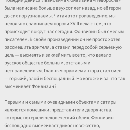
Комедия Дениса Ивановича Фонвизина «Недоросль»
была написана больше двухсот лет назад, но её герои
до сих пор узнаваемы. Читая это произведение, мы
невольно сравниваем пороки XVIII века с тем, что
происходит вокруг нас сегодня. Фонвизин был смелым
писателем. В своём произведении он не просто хотел
рассмешить зрителя, а ставил перед собой серьёзную
цель — высмеять и заклеймить всё то, что делало
русское общество больным, отсталым и
несправедливым. Главным оружием автора стал смех
— горький, злой и беспощадный. Но кого же и за что так
высмеивает Фонвизин?
Первыми и самыми очевидными объектами сатиры
являются помещики, представители дворянства,
которые потеряли человеческий облик. Фонвизин
беспощадно высмеивает дикое невежество,