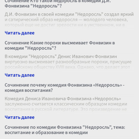
Сочинение Кто такой недоросль в комедии Д.И.
Фонвизина "Недоросль"?
Д.И. Фонвизин в своей комедии "Недоросль" создал яркий
и сатирический образ недоросля — молодого человека,
который еще не достиг зрелости ни в умственном, ни в
моральном плане, и т
...
Сочинение Какие пороки высмеивает Фонвизин в
комедии "Недоросль"?
В комедии "Недоросль" Денис Иванович Фонвизин
виртуозно высмеивает разнообразные пороки, присущие
российскому обществу XVIII века. Однако, что делает этот
текст особенно значимым,
...
Сочинение почему комедия Фонвизина «Недоросль» -
комедия воспитания?
Комедия Дениса Ивановича Фонвизина «Недоросль»
заслуженно считается классическим образцом комедии
воспитания в русской литературе. Это произведение не
только отражает нравы и поряд
...
Сочинение по комедии Фонвизина "Недоросль", тема:
воспитание и образование в комедии