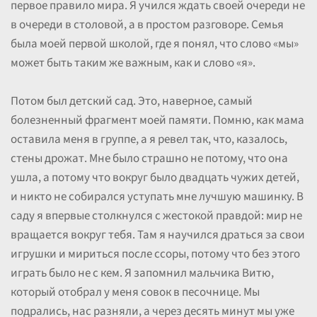
первое правило мира. Я учился ждать своей очереди не
в очереди в столовой, а в простом разговоре. Семья
была моей первой школой, где я понял, что слово «мы»
может быть таким же важным, как и слово «я».
Потом был детский сад. Это, наверное, самый
болезненный фрагмент моей памяти. Помню, как мама
оставила меня в группе, а я ревел так, что, казалось,
стены дрожат. Мне было страшно не потому, что она
ушла, а потому что вокруг было двадцать чужих детей,
и никто не собирался уступать мне лучшую машинку. В
саду я впервые столкнулся с жестокой правдой: мир не
вращается вокруг тебя. Там я научился драться за свои
игрушки и мириться после ссоры, потому что без этого
играть было не с кем. Я запомнил мальчика Витю,
который отобрал у меня совок в песочнице. Мы
подрались, нас разняли, а через десять минут мы уже