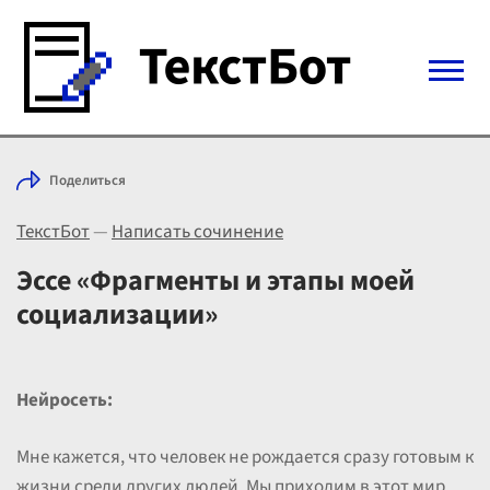
Войти с Telegram
Поделиться
Вход
ТекстБот
—
Написать сочинение
Выбрать режим
Цены
Эссе «Фрагменты и этапы моей
социализации»
Нейросеть:
Мне кажется, что человек не рождается сразу готовым к
жизни среди других людей. Мы приходим в этот мир