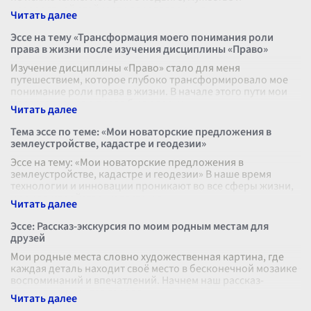
невероятной стойкости передавались в н
...
Эссе на тему «Трансформация моего понимания роли
права в жизни после изучения дисциплины «Право»
Изучение дисциплины «Право» стало для меня
путешествием, которое глубоко трансформировало мое
понимание роли права в жизни. В начале этого пути мои
представления о праве были весьм
...
Тема эссе по теме: «Мои новаторские предложения в
землеустройстве, кадастре и геодезии»
Эссе на тему: «Мои новаторские предложения в
землеустройстве, кадастре и геодезии» В наше время
технологии и инновации проникают во все сферы жизни,
и землеустройство, кадастр и г
...
Эссе: Рассказ-экскурсия по моим родным местам для
друзей
Мои родные места словно художественная картина, где
каждая деталь находит своё место в бесконечной мозаике
воспоминаний и впечатлений. Начнем наш рассказ-
экскурсию с центра города,
...