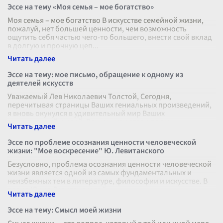
Эссе на тему «Моя семья – мое богатство»
Моя семья – мое богатство В искусстве семейной жизни,
пожалуй, нет большей ценности, чем возможность
ощутить себя частью чего-то большего, внести свой вклад
в долгую и прочную цеп
...
Эссе на тему: мое письмо, обращение к одному из
деятелей искусств
Уважаемый Лев Николаевич Толстой, Сегодня,
перечитывая страницы Ваших гениальных произведений,
я вновь окунулся в удивительный мир Ваших
размышлений и идей. Ваши книги стали для м
...
Эссе по проблеме осознания ценности человеческой
жизни: "Мое воскресение" Ю. Левитанского
Безусловно, проблема осознания ценности человеческой
жизни является одной из самых фундаментальных и
неизбежных тем в литературе, философии и искусстве. В
поэме Юрия Левитанского "
...
Эссе на тему: Смысл моей жизни