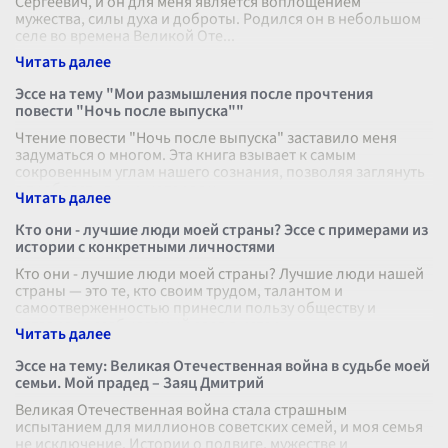
Сергеевич, и он для меня является воплощением
мужества, силы духа и доброты. Родился он в небольшом
селе во времена Великой Оте
...
Эссе на тему "Мои размышления после прочтения
повести "Ночь после выпуска""
Чтение повести "Ночь после выпуска" заставило меня
задуматься о многом. Эта книга взывает к самым
сокровенным углам нашего сознания, позволяя заглянуть
в ту область души, которая ч
...
Кто они - лучшие люди моей страны? Эссе с примерами из
истории с конкретными личностями
Кто они - лучшие люди моей страны? Лучшие люди нашей
страны — это те, кто своим трудом, талантом и
самоотверженностью принесли пользу обществу и
оставили незабываемый след в истор
...
Эссе на тему: Великая Отечественная война в судьбе моей
семьи. Мой прадед – Заяц Дмитрий
Великая Отечественная война стала страшным
испытанием для миллионов советских семей, и моя семья
не исключение. Истории о подвиге, мужестве и