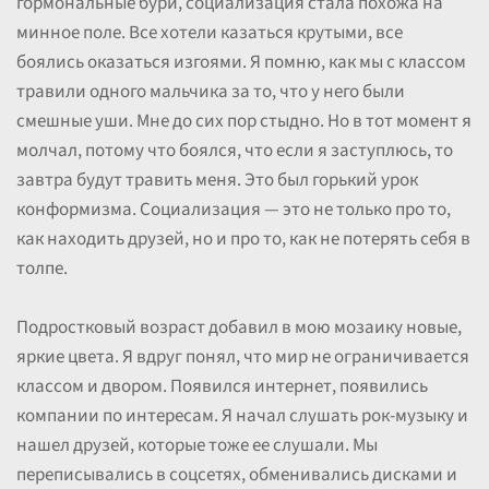
гормональные бури, социализация стала похожа на
минное поле. Все хотели казаться крутыми, все
боялись оказаться изгоями. Я помню, как мы с классом
травили одного мальчика за то, что у него были
смешные уши. Мне до сих пор стыдно. Но в тот момент я
молчал, потому что боялся, что если я заступлюсь, то
завтра будут травить меня. Это был горький урок
конформизма. Социализация — это не только про то,
как находить друзей, но и про то, как не потерять себя в
толпе.
Подростковый возраст добавил в мою мозаику новые,
яркие цвета. Я вдруг понял, что мир не ограничивается
классом и двором. Появился интернет, появились
компании по интересам. Я начал слушать рок-музыку и
нашел друзей, которые тоже ее слушали. Мы
переписывались в соцсетях, обменивались дисками и