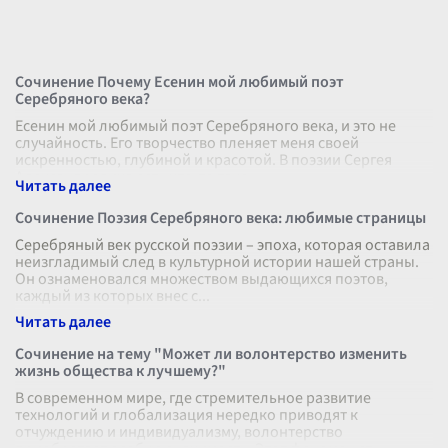
Сочинение Почему Есенин мой любимый поэт
Серебряного века?
Есенин мой любимый поэт Серебряного века, и это не
случайность. Его творчество пленяет меня своей
искренностью, глубиной и красотой. В поэзии Сергея
Александровича есть что-то тако
...
Сочинение Поэзия Серебряного века: любимые страницы
Серебряный век русской поэзии – эпоха, которая оставила
неизгладимый след в культурной истории нашей страны.
Он ознаменовался множеством выдающихся поэтов,
каждый из которых внес с
...
Сочинение на тему "Может ли волонтерство изменить
жизнь общества к лучшему?"
В современном мире, где стремительное развитие
технологий и глобализация нередко приводят к
отчуждению и индивидуализму, волонтерство