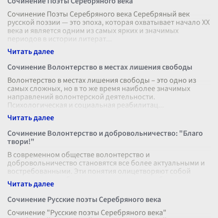
Сочинение Поэты Серебряного века
Сочинение Поэты Серебряного века Серебряный век
русской поэзии — это эпоха, которая охватывает начало XX
века и является одним из самых ярких и значимых
периодов в истории литерат
...
Сочинение Волонтерство в местах лишения свободы
Волонтерство в местах лишения свободы – это одно из
самых сложных, но в то же время наиболее значимых
направлений волонтерской деятельности.
Психологическая и социальная реабилитац
...
Сочинение Волонтерство и добровольничество: "Благо
твори!"
В современном обществе волонтерство и
добровольничество становятся все более актуальными и
востребованными. Эти понятия олицетворяют собой
высокие идеалы бескорыстного служения общ
...
Сочинение Русские поэты Серебряного века
Сочинение "Русские поэты Серебряного века"