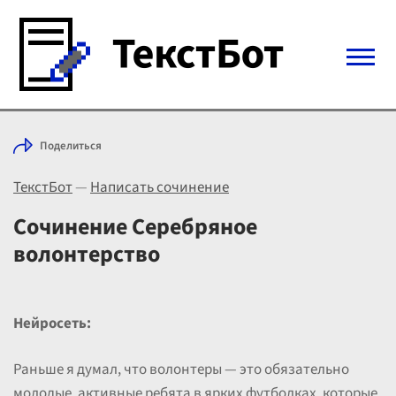
Войти с Telegram
Поделиться
Вход
ТекстБот
—
Написать сочинение
Выбрать режим
Цены
Сочинение Серебряное
волонтерство
Нейросеть:
Раньше я думал, что волонтеры — это обязательно
молодые, активные ребята в ярких футболках, которые