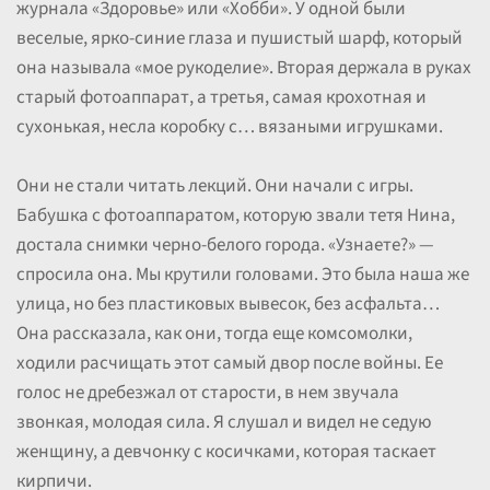
журнала «Здоровье» или «Хобби». У одной были
веселые, ярко-синие глаза и пушистый шарф, который
она называла «мое рукоделие». Вторая держала в руках
старый фотоаппарат, а третья, самая крохотная и
сухонькая, несла коробку с… вязаными игрушками.
Они не стали читать лекций. Они начали с игры.
Бабушка с фотоаппаратом, которую звали тетя Нина,
достала снимки черно-белого города. «Узнаете?» —
спросила она. Мы крутили головами. Это была наша же
улица, но без пластиковых вывесок, без асфальта…
Она рассказала, как они, тогда еще комсомолки,
ходили расчищать этот самый двор после войны. Ее
голос не дребезжал от старости, в нем звучала
звонкая, молодая сила. Я слушал и видел не седую
женщину, а девчонку с косичками, которая таскает
кирпичи.