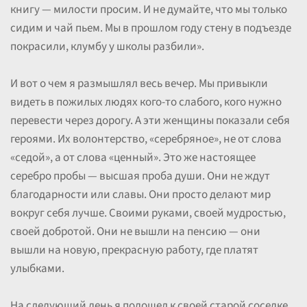
книгу — милости просим. И не думайте, что мы только
сидим и чай пьем. Мы в прошлом году стену в подъезде
покрасили, клумбу у школы разбили».
И вот о чем я размышлял весь вечер. Мы привыкли
видеть в пожилых людях кого-то слабого, кого нужно
перевести через дорогу. А эти женщины показали себя
героями. Их волонтерство, «серебряное», не от слова
«седой», а от слова «ценный». Это же настоящее
серебро пробы — высшая проба души. Они не ждут
благодарности или славы. Они просто делают мир
вокруг себя лучше. Своими руками, своей мудростью,
своей добротой. Они не вышли на пенсию — они
вышли на новую, прекрасную работу, где платят
улыбками.
На следующий день я подошел к своей старой соседке,