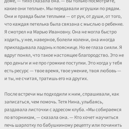
доме, — тихо сказала она. — Вы только посмотрите,
какие они теплые». Мы передавали игрушки по рядам.
Они и правда были теплыми — от рук, от души, от того,
что каждая петелька была связана с мыслью о ребенке.
Я смотрел на Марью Ивановну. Она не могла быстро
ходить, у нее, наверное, болели колени, она иногда
прикладывала ладонь к пояснице. Но ее глаза сияли. Я
вдруг понял, что такое настоящее благородство. Это не
про деньги и не про громкие поступки. Это когда у тебя
есть ресурс — твое время, твое умение, твоя любовь —
и ты, не считая, тратишь его на других.
После встречи мы подходили к ним, спрашивали, как
записаться, чем помочь. Тетя Нина, улыбаясь,
раздавала листочки с адресом клуба. «Мы собираемся
по вторникам, — сказала она. — Кто хочет научиться
печь шарлотку по бабушкиному рецепту или починить