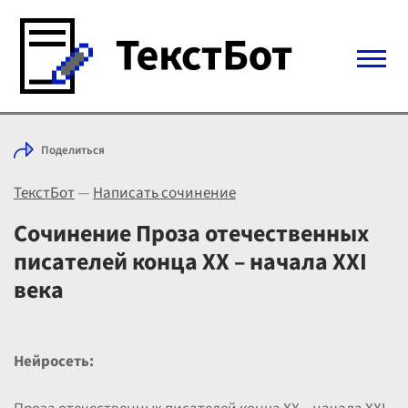
Войти с Telegram
Поделиться
Вход
ТекстБот
—
Написать сочинение
Выбрать режим
Цены
Сочинение Проза отечественных
писателей конца XX – начала XXI
века
Нейросеть: