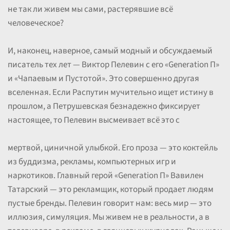
не так ли живем мы сами, растерявшие всё
человеческое?
И, наконец, наверное, самый модный и обсуждаемый
писатель тех лет — Виктор Пелевин с его «Generation П»
и «Чапаевым и Пустотой». Это совершенно другая
вселенная. Если Распутин мучительно ищет истину в
прошлом, а Петрушевская безнадежно фиксирует
настоящее, то Пелевин высмеивает всё это с
мертвой, циничной улыбкой. Его проза — это коктейль
из буддизма, рекламы, компьютерных игр и
наркотиков. Главный герой «Generation П» Вавилен
Татарский — это рекламщик, который продает людям
пустые бренды. Пелевин говорит нам: весь мир — это
иллюзия, симуляция. Мы живем не в реальности, а в