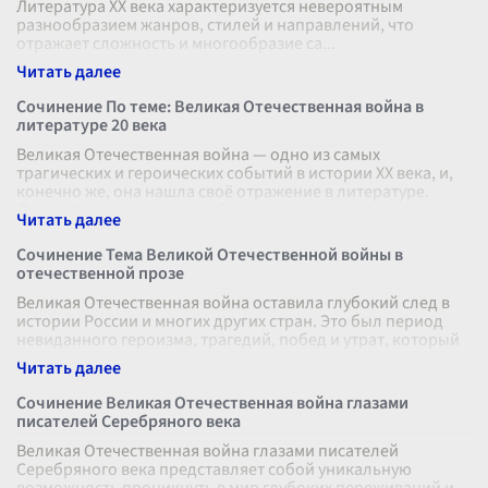
Литература XX века характеризуется невероятным
разнообразием жанров, стилей и направлений, что
отражает сложность и многообразие са
...
Сочинение По теме: Великая Отечественная война в
литературе 20 века
Великая Отечественная война — одно из самых
трагических и героических событий в истории ХХ века, и,
конечно же, она нашла своё отражение в литературе.
Литература того времени буква
...
Сочинение Тема Великой Отечественной войны в
отечественной прозе
Великая Отечественная война оставила глубокий след в
истории России и многих других стран. Это был период
невиданного героизма, трагедий, побед и утрат, который
оставил неизгладимы
...
Сочинение Великая Отечественная война глазами
писателей Серебряного века
Великая Отечественная война глазами писателей
Серебряного века представляет собой уникальную