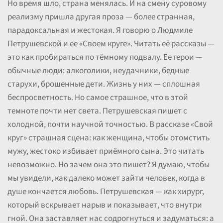
Но время шло, страна менялась. И на смену суровому
реализму пришла другая проза — более странная,
парадоксальная и жестокая. Я говорю о Людмиле
Петрушевской и ее «Своем круге». Читать её рассказы —
это как пробираться по тёмному подвалу. Ее герои —
обычные люди: алкоголики, неудачники, бедные
старухи, брошенные дети. Жизнь у них — сплошная
беспросветность. Но самое страшное, что в этой
темноте почти нет света. Петрушевская пишет с
холодной, почти научной точностью. В рассказе «Свой
круг» страшная сцена: как женщина, чтобы отомстить
мужу, жестоко избивает приёмного сына. Это читать
невозможно. Но зачем она это пишет? Я думаю, чтобы
мы увидели, как далеко может зайти человек, когда в
душе кончается любовь. Петрушевская — как хирург,
который вскрывает нарыв и показывает, что внутри
гной. Она заставляет нас содрогнуться и задуматься: а