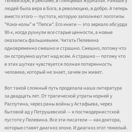
телевизоре, в рекламе, в глянцевых журналах. Раньше у
людей была вера в Бога, в революцию, в добро. А теперь
вместо этого — пустота, которую заполняют логотипы
"Кока-колы" и "Пепси". Его книги — это зеркало абсурда
90-х, когда рухнули все старые ценности, а новые
оказались фальшивыми. Читать Пелевина
одновременно смешно и страшно. Смешно, потому что
он остроумно шутит над всем. А страшно — потому что
в этих шутках чувствуется полная потерянность
человека, который не знает, зачем он живет.
Вот такой сложный путь проделала наша литература
за двадцать лет. От трагической утраты корней у
Распутина, через раны войны у Астафьева, через
бытовой ад у Петрушевской — к постмодернистской
пустоте у Пелевина. Все эти писатели — как доктора,
которые ставят диагноз эпохе. И диагноз этот тяжелый.