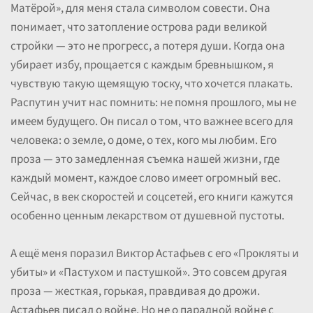
Матёрой», для меня стала символом совести. Она
понимает, что затопление острова ради великой
стройки — это не прогресс, а потеря души. Когда она
убирает избу, прощается с каждым бревнышком, я
чувствую такую щемящую тоску, что хочется плакать.
Распутин учит нас помнить: не помня прошлого, мы не
имеем будущего. Он писал о том, что важнее всего для
человека: о земле, о доме, о тех, кого мы любим. Его
проза — это замедленная съемка нашей жизни, где
каждый момент, каждое слово имеет огромный вес.
Сейчас, в век скоростей и соцсетей, его книги кажутся
особенно ценным лекарством от душевной пустоты.
А ещё меня поразил Виктор Астафьев с его «Прокляты и
убиты» и «Пастухом и пастушкой». Это совсем другая
проза — жесткая, горькая, правдивая до дрожи.
Астафьев писал о войне. Но не о парадной войне с