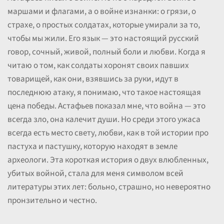
маршами и флагами, а о войне изнанки: о грязи, о
страхе, о простых солдатах, которые умирали за то,
чтобы мы жили. Его язык — это настоящий русский
говор, сочный, живой, полный боли и любви. Когда я
читаю о том, как солдаты хоронят своих павших
товарищей, как они, взявшись за руки, идут в
последнюю атаку, я понимаю, что такое настоящая
цена победы. Астафьев показал мне, что война — это
всегда зло, она калечит души. Но среди этого ужаса
всегда есть место свету, любви, как в той истории про
пастуха и пастушку, которую находят в земле
археологи. Эта короткая история о двух влюбленных,
убитых войной, стала для меня символом всей
литературы этих лет: больно, страшно, но невероятно
пронзительно и честно.