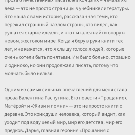
Проза отечественных писателей конца XX – начала XXI
века — это не просто страницы в учебнике литературы.
Это наша с вами история, рассказанная теми, кто
пережил страшный разлом страны, кто видел, как
рушатся старые идеалы, и кто пытался найти опору в
новом, жестоком мире. Когда я беру в руки книги тех
лет, мне кажется, что я слышу голоса людей, которые
очень хотели быть понятыми. Им было больно, страшно
и одиноко, но они продолжали писать, потому что
молчать было нельзя.
Одним из самых сильных впечатлений для меня стала
проза Валентина Распутина. Его повести «Прощание с
Матёрой» и «Живи и помни» — это не просто книги о
деревне. Это крик души человека, который видит, как
уходит под воду целый мир, мир его детства, мир его
предков. Дарья, главная героиня «Прощания с