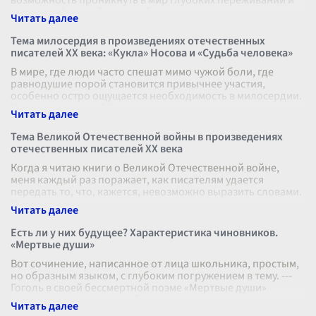
возможность проникнуть в мир глубоких переживаний и
тонких рефлексий тех, кто был свиде
...
Тема милосердия в произведениях отечественных
писателей XX века: «Кукла» Носова и «Судьба человека»
В мире, где люди часто спешат мимо чужой боли, где
равнодушие порой становится привычнее участия,
особенно остро ощущается необходимость в милосердии.
Что это за чувство? Это не пр
...
Тема Великой Отечественной войны в произведениях
отечественных писателей XX века
Когда я читаю книги о Великой Отечественной войне,
меня каждый раз поражает, как писателям удается
передать то, что, кажется, невозможно выразить словами.
Как описать ужас, когда в
...
Есть ли у них будущее? Характеристика чиновников.
«Мертвые души»
Вот сочинение, написанное от лица школьника, простым,
но образным языком, с глубоким погружением в тему. ---
Гоголь в своей бессмертной поэме «Мертвые души»
нарисовал портрет целой
...