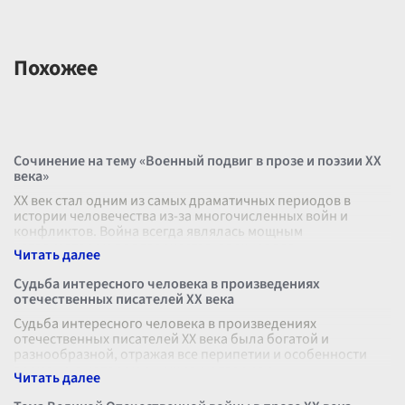
Похожее
Сочинение на тему «Военный подвиг в прозе и поэзии XX
века»
XX век стал одним из самых драматичных периодов в
истории человечества из-за многочисленных войн и
конфликтов. Война всегда являлась мощным
катализатором для творчества, вдохновляя
...
Судьба интересного человека в произведениях
отечественных писателей XX века
Судьба интересного человека в произведениях
отечественных писателей XX века была богатой и
разнообразной, отражая все перипетии и особенности
времени, в котором они жили и творили.
...