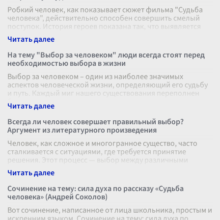
Робкий человек, как показывает сюжет фильма "Судьба
человека", действительно способен совершить смелый
поступок. История героев показана так, что выявляется
истинная сила человечес
...
На тему "Выбор за человеком" люди всегда стоят перед
необходимостью выбора в жизни
Выбор за человеком – один из наиболее значимых
аспектов человеческой жизни, определяющий его судьбу
и путь. Каждый миг нашего существования переполнен
бесчисленными моментами, когд
...
Всегда ли человек совершает правильный выбор?
Аргумент из литературного произведения
Человек, как сложное и многогранное существо, часто
сталкивается с ситуациями, где требуется принятие
решения. Этот процесс — выбор между различными
альтернативами — является неотъ
...
Сочинение на тему: сила духа по рассказу «Судьба
человека» (Андрей Соколов)
Вот сочинение, написанное от лица школьника, простым и
искренним языком. Сочинение на тему: сила духа по