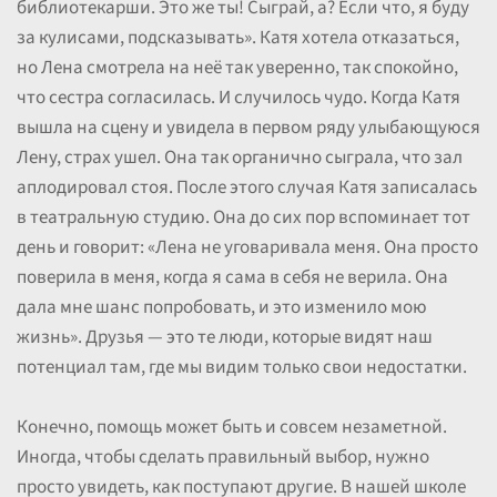
библиотекарши. Это же ты! Сыграй, а? Если что, я буду
за кулисами, подсказывать». Катя хотела отказаться,
но Лена смотрела на неё так уверенно, так спокойно,
что сестра согласилась. И случилось чудо. Когда Катя
вышла на сцену и увидела в первом ряду улыбающуюся
Лену, страх ушел. Она так органично сыграла, что зал
аплодировал стоя. После этого случая Катя записалась
в театральную студию. Она до сих пор вспоминает тот
день и говорит: «Лена не уговаривала меня. Она просто
поверила в меня, когда я сама в себя не верила. Она
дала мне шанс попробовать, и это изменило мою
жизнь». Друзья — это те люди, которые видят наш
потенциал там, где мы видим только свои недостатки.
Конечно, помощь может быть и совсем незаметной.
Иногда, чтобы сделать правильный выбор, нужно
просто увидеть, как поступают другие. В нашей школе