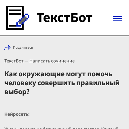
Войти с Telegram
Поделиться
Вход
ТекстБот
—
Написать сочинение
Выбрать режим
Цены
Как окружающие могут помочь
человеку совершить правильный
выбор?
Нейросеть: