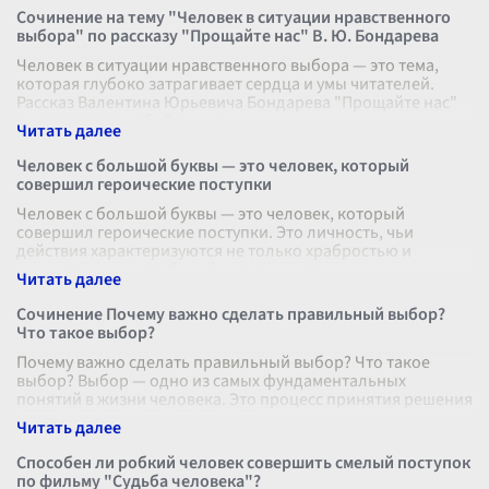
Сочинение на тему "Человек в ситуации нравственного
выбора" по рассказу "Прощайте нас" В. Ю. Бондарева
Человек в ситуации нравственного выбора — это тема,
которая глубоко затрагивает сердца и умы читателей.
Рассказ Валентина Юрьевича Бондарева "Прощайте нас"
представляет собой приме
...
Человек с большой буквы — это человек, который
совершил героические поступки
Человек с большой буквы — это человек, который
совершил героические поступки. Это личность, чьи
действия характеризуются не только храбростью и
мужеством, но и глубокой человечност
...
Сочинение Почему важно сделать правильный выбор?
Что такое выбор?
Почему важно сделать правильный выбор? Что такое
выбор? Выбор — одно из самых фундаментальных
понятий в жизни человека. Это процесс принятия решения
между несколькими альтернатива
...
Способен ли робкий человек совершить смелый поступок
по фильму "Судьба человека"?