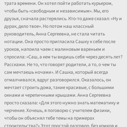
трата времени. Он хотел пойти работать курьером,
чтобы быть «свободным и независимым». Мы, его
друзья, сначала растерялись. Кто-то даже сказал: «Ну и
дурак, дело твое». Но потом наш классный
руководитель, Анна Сергеевна, не стала читать
нотации. Она просто пригласила Сашку к себе после
уроков, напоила чаем с малиновым вареньем и
спросила: «Саш, а кем ты видишь себя через десять лет?
Расскажи. Не то, что говорят родители, а то, о чем ты
сам мечтаешь ночами». И Сашка, который всегда
отмалчивался, вдруг разговорился. Оказалось, он
мечтает строить дома, такие красивые, с большими
окнами и черепичными крышами. Анна Сергеевна
просто сказала: «Для этого нужно знать математику и
черчение. Хочешь, я поговорю с учителем физики,
чтобы он объяснял тебе темы на примерах
строительства?» Этот простой разговор, без криков и