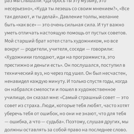
раз мы слышали: «Да брось ты эту музыку, это
несерьезно», «Куда ты лезешь со своим мнением?», «Все
так делают, и ты делай». Давление толпы, желание
быть «как все» — это очень сильная сила. И тут важно
уметь отличать настоящую помощь от пустых советов.
Мой старший брат хотел стать художником, но все
вокруг — родители, учителя, соседи — говорили:
«Художники голодают, иди на программиста, это
престижно и деньги есть». Он послушался, поступил в
технический вуз, но через год ушел. Он был несчастен,
ненавидел каждую минуту. И только спустя годы, когда
он набрался смелости и пошел в художественное
училище, он сказал мне: «Самый страшный совет — это
совет из страха. Люди, которые тебя любят, часто хотят
уберечь тебя от ошибок, но они не знают, что для тебя
— ошибка, а что — судьба». Поэтому, слушая других, мы
должны оставлять за собой право на последнее слово.