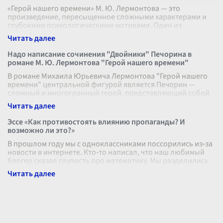
«Герой нашего времени» М. Ю. Лермонтова — это
произведение, пересыщенное сложными характерами и
глубокими психологическими мотивами. Один из
наиболее интересных аспектов романа — э
...
Надо написание сочинения "Двойники" Печорина в
романе М. Ю. Лермонтова "Герой нашего времени"
В романе Михаила Юрьевича Лермонтова "Герой нашего
времени" центральной фигурой является Печорин —
сложный и многогранный герой, представляющий собой
образ человека, уставшего от ж
...
Эссе «Как противостоять влиянию пропаганды? И
возможно ли это?»
В прошлом году мы с одноклассниками поссорились из‑за
новости в интернете. Кто‑то написал, что наш любимый
блогер сказал глупость про математику. Мы разделились
на два лагеря, пере
...