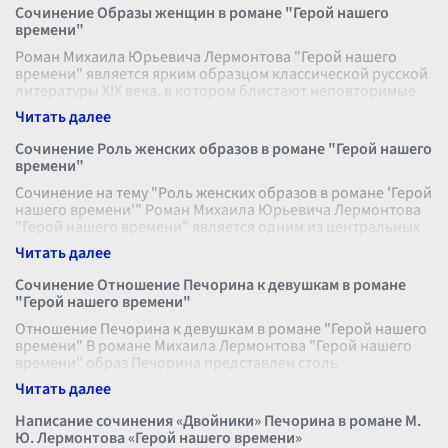
Сочинение Образы женщин в романе "Герой нашего
времени"
Роман Михаила Юрьевича Лермонтова "Герой нашего
времени" является ярким образцом классической русской
литературы XIX века, в котором блистают неповторимые
женские образы. Жизненные
...
Сочинение Роль женских образов в романе "Герой нашего
времени"
Сочинение на тему "Роль женских образов в романе 'Герой
нашего времени'" Роман Михаила Юрьевича Лермонтова
"Герой нашего времени" является одним из центральных
произведений русс
...
Сочинение Отношение Печорина к девушкам в романе
"Герой нашего времени"
Отношение Печорина к девушкам в романе "Герой нашего
времени" В романе Михаила Лермонтова "Герой нашего
времени" образ Печорина представлен столь
многогранно, что исследователи не
...
Написание сочинения «Двойники» Печорина в романе М.
Ю. Лермонтова «Герой нашего времени»