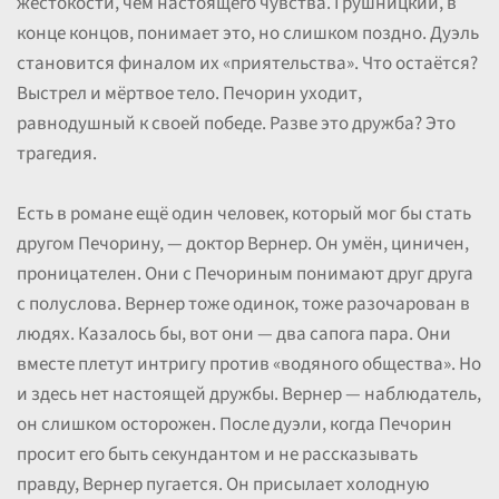
жестокости, чем настоящего чувства. Грушницкий, в
конце концов, понимает это, но слишком поздно. Дуэль
становится финалом их «приятельства». Что остаётся?
Выстрел и мёртвое тело. Печорин уходит,
равнодушный к своей победе. Разве это дружба? Это
трагедия.
Есть в романе ещё один человек, который мог бы стать
другом Печорину, — доктор Вернер. Он умён, циничен,
проницателен. Они с Печориным понимают друг друга
с полуслова. Вернер тоже одинок, тоже разочарован в
людях. Казалось бы, вот они — два сапога пара. Они
вместе плетут интригу против «водяного общества». Но
и здесь нет настоящей дружбы. Вернер — наблюдатель,
он слишком осторожен. После дуэли, когда Печорин
просит его быть секундантом и не рассказывать
правду, Вернер пугается. Он присылает холодную