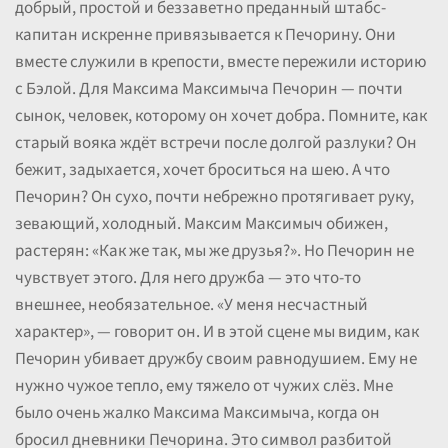
добрый, простой и беззаветно преданный штабс-
капитан искренне привязывается к Печорину. Они
вместе служили в крепости, вместе пережили историю
с Бэлой. Для Максима Максимыча Печорин — почти
сынок, человек, которому он хочет добра. Помните, как
старый вояка ждёт встречи после долгой разлуки? Он
бежит, задыхается, хочет броситься на шею. А что
Печорин? Он сухо, почти небрежно протягивает руку,
зевающий, холодный. Максим Максимыч обижен,
растерян: «Как же так, мы же друзья?». Но Печорин не
чувствует этого. Для него дружба — это что-то
внешнее, необязательное. «У меня несчастный
характер», — говорит он. И в этой сцене мы видим, как
Печорин убивает дружбу своим равнодушием. Ему не
нужно чужое тепло, ему тяжело от чужих слёз. Мне
было очень жалко Максима Максимыча, когда он
бросил дневники Печорина. Это символ разбитой