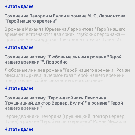
изображение жизни и нравов росс
...
Сочинение Печорин и Вулич в романе М.Ю. Лермонтова
"Герой нашего времени"
В романе Михаила Юрьевича Лермонтова "Герой нашего
времени" встречаются два ярких, глубоких персонажа —
Григорий Александрович Печорин и поручик Вулич. Их
встреча в новелле "Фатали
...
Сочинение на тему "Любовные линии в романе "Герой
нашего времени"". Подробно
Любовные линии в романе "Герой нашего времени" Роман
Михаила Юрьевича Лермонтова "Герой нашего времени"
представляет собой сложное и многослойное
произведение, в котором переплета
...
Сочинение на тему "Герои-двойники Печорина
(Грушницкий, доктор Вернер, Вулич)" в романе "Герой
нашего времени"
Герои-двойники Печорина (Грушницкий, доктор Вернер,
Вулич) в романе "Герой нашего времени" Роман Михаила
Лермонтова "Герой нашего времени" являет собой
выдающуюся иллюстрацию слож
...