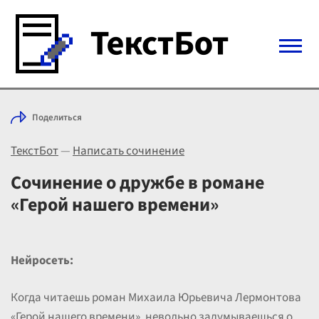
Войти с Telegram
Поделиться
Вход
ТекстБот
—
Написать сочинение
Выбрать режим
Цены
Сочинение о дружбе в романе
«Герой нашего времени»
Нейросеть:
Когда читаешь роман Михаила Юрьевича Лермонтова
«Герой нашего времени», невольно задумываешься о