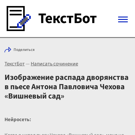
Войти с Telegram
Поделиться
Вход
ТекстБот
—
Написать сочинение
Выбрать режим
Цены
Изображение распада дворянства
в пьесе Антона Павловича Чехова
«Вишневый сад»
Нейросеть: