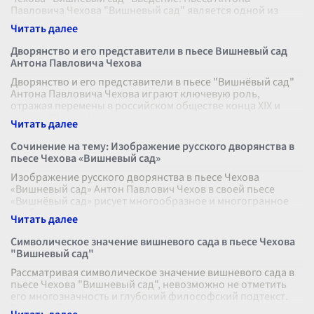
Павловича Чехова "Вишневый сад" является одной из
самых знаковых и символичных р
...
Дворянство и его представители в пьесе Вишневый сад
Антона Павловича Чехова
Дворянство и его представители в пьесе "Вишнёвый сад"
Антона Павловича Чехова играют ключевую роль,
отражая перемены в российском обществе конца XIX и
начала XX века. Чехов, мастер
...
Сочинение на тему: Изображение русского дворянства в
пьесе Чехова «Вишневый сад»
Изображение русского дворянства в пьесе Чехова
«Вишневый сад» Антон Павлович Чехов в своей пьесе
«Вишнёвый сад» рисует многообразное и многогранное
изображение русского дворянства
...
Символическое значение вишневого сада в пьесе Чехова
"Вишневый сад"
Рассматривая символическое значение вишневого сада в
пьесе Чехова "Вишневый сад", невозможно не отметить
его многозначность и глубокий философский подтекст.
Вишневый сад является к
...