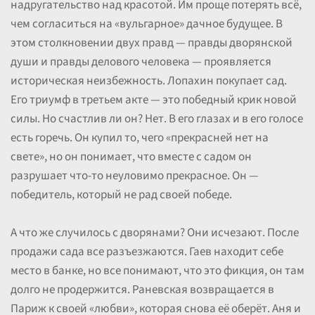
надругательство над красотой. Им проще потерять всё,
чем согласиться на «вульгарное» дачное будущее. В
этом столкновении двух правд — правды дворянской
души и правды делового человека — проявляется
историческая неизбежность. Лопахин покупает сад.
Его триумф в третьем акте — это победный крик новой
силы. Но счастлив ли он? Нет. В его глазах и в его голосе
есть горечь. Он купил то, чего «прекрасней нет на
свете», но он понимает, что вместе с садом он
разрушает что-то неуловимо прекрасное. Он —
победитель, который не рад своей победе.
А что же случилось с дворянами? Они исчезают. После
продажи сада все разъезжаются. Гаев находит себе
место в банке, но все понимают, что это фикция, он там
долго не продержится. Раневская возвращается в
Париж к своей «любви», которая снова её оберёт. Аня и