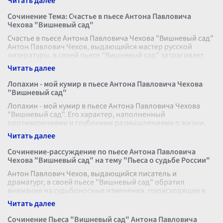
Сочинение Тема: Счастье в пьесе Антона Павловича
Чехова "Вишневый сад"
Счастье в пьесе Антона Павловича Чехова "Вишневый сад"
Антон Павлович Чехов, выдающийся мастер русской
литературы, в своей пьесе "Вишневый сад" затрагивает
множество глубоких тем,
...
Лопахин - мой кумир в пьесе Антона Павловича Чехова
"Вишневый сад"
Лопахин - мой кумир в пьесе Антона Павловича Чехова
"Вишневый сад". Его характер, наполненный
противоречиями и глубокими размышлениями о жизни,
вызывает у меня восхищение и уважени
...
Сочинение-рассуждение по пьесе Антона Павловича
Чехова "Вишневый сад" на тему "Пьеса о судьбе России"
Антон Павлович Чехов, выдающийся писатель и
драматург, в своей пьесе "Вишневый сад" обратил
внимание на судьбоносные изменения, происходящие в
России рубежа XIX и XX веков. Произве
...
Сочинение Пьеса "Вишневый сад" Антона Павловича