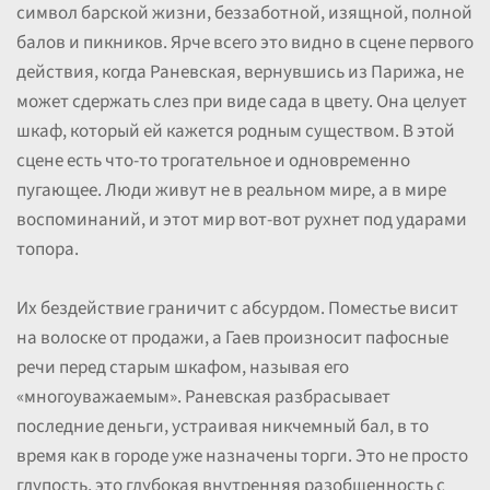
символ барской жизни, беззаботной, изящной, полной
балов и пикников. Ярче всего это видно в сцене первого
действия, когда Раневская, вернувшись из Парижа, не
может сдержать слез при виде сада в цвету. Она целует
шкаф, который ей кажется родным существом. В этой
сцене есть что-то трогательное и одновременно
пугающее. Люди живут не в реальном мире, а в мире
воспоминаний, и этот мир вот-вот рухнет под ударами
топора.
Их бездействие граничит с абсурдом. Поместье висит
на волоске от продажи, а Гаев произносит пафосные
речи перед старым шкафом, называя его
«многоуважаемым». Раневская разбрасывает
последние деньги, устраивая никчемный бал, в то
время как в городе уже назначены торги. Это не просто
глупость, это глубокая внутренняя разобщенность с