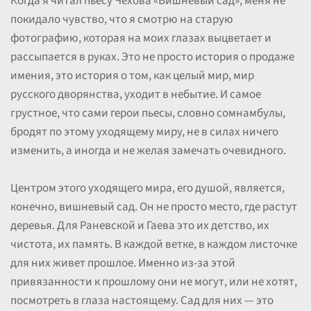
Когда я читал пьесу Чехова «Вишневый сад», меня не
покидало чувство, что я смотрю на старую
фотографию, которая на моих глазах выцветает и
рассыпается в руках. Это не просто история о продаже
имения, это история о том, как целый мир, мир
русского дворянства, уходит в небытие. И самое
грустное, что сами герои пьесы, словно сомнамбулы,
бродят по этому уходящему миру, не в силах ничего
изменить, а иногда и не желая замечать очевидного.
Центром этого уходящего мира, его душой, является,
конечно, вишневый сад. Он не просто место, где растут
деревья. Для Раневской и Гаева это их детство, их
чистота, их память. В каждой ветке, в каждом листочке
для них живет прошлое. Именно из-за этой
привязанности к прошлому они не могут, или не хотят,
посмотреть в глаза настоящему. Сад для них — это