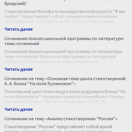
Бродский)
Стихотворение Иосифа Александровича Бродского "Я вас
любил" представляет собой сложное и многослойное
произведение, в котором автор обращается к темам
любви, утраты и памяти. На пе
...
Сочинение Анализ школьной программы по литературе:
темы сочинений
Сочинение Анализ школьной программы по литературе:
темы сочинений Школьная программа по литературе
всегда играла важную роль в формировании
мировоззрения и культурного уровня подр
...
Сочинение на тему «Основная тема цикла стихотворений
А. А. Блока "На поле Куликовом"»
Поэтический цикл Александра Александровича Блока "На
поле Куликовом" посвящен одной из важнейших страниц
русской истории — битве на Куликовом поле. Это
грандиозное событие, которое
...
Сочинение на тему «Анализ стихотворения "Россия"»
Стихотворение "Россия" представляет собой яркий
пример лирической поэзии, в которой запечатлены