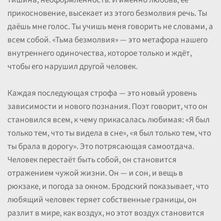
тишина, неоформленность. И именно любовь, её
прикосновение, высекает из этого безмолвия речь. Ты
даёшь мне голос. Ты учишь меня говорить не словами, а
всем собой. «Тьма безмолвия» — это метафора нашего
внутреннего одиночества, которое только и ждёт,
чтобы его нарушил другой человек.
Каждая последующая строфа — это новый уровень
зависимости и нового познания. Поэт говорит, что он
становился всем, к чему прикасалась любимая: «Я был
только тем, что ты видела в сне», «я был только тем, что
ты брала в дорогу». Это потрясающая самоотдача.
Человек перестаёт быть собой, он становится
отражением чужой жизни. Он — и сон, и вещь в
рюкзаке, и погода за окном. Бродский показывает, что
любящий человек теряет собственные границы, он
разлит в мире, как воздух, но этот воздух становится