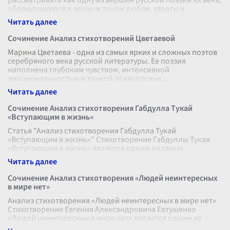
рассматривать как одну из вершин русской поэзии XX века,
обращающуюся к вечным темам любви, утраты и
воспоминаний. Уже само назва
...
Сочинение Анализ стихотворений Цветаевой
Марина Цветаева - одна из самых ярких и сложных поэтов
серебряного века русской литературы. Ее поэзия
наполнена глубоким чувством, интенсивной
эмоциональностью и тонкой психологиче
...
Сочинение Анализ стихотворения Габдулла Тукай
«Вступающим в жизнь»
Статья "Анализ стихотворения Габдулла Тукай
«Вступающим в жизнь»" Стихотворение Габдуллы Тукая
«Вступающим в жизнь» является одним из самых
значительных произведений татарской ли
...
Сочинение Анализ стихотворения «Людей неинтересных
в мире нет»
Анализ стихотворения «Людей неинтересных в мире нет»
Стихотворение Евгения Александровича Евтушенко
«Людей неинтересных в мире нет» является одним из
ярчайших произведений, раскры
...