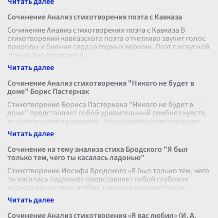
Сочинение Анализ стихотворения поэта с Кавказа
Сочинение Анализ стихотворения поэта с Кавказа В
стихотворении кавказского поэта отчетливо звучит голос
природы и биение сердца горных вершин. Поэт с искусной
точностью передает в
...
Сочинение Анализ стихотворения "Никого не будет в
доме" Борис Пастернак
Стихотворение Бориса Пастернака "Никого не будет в
доме" представляет собой удивительный симбиоз чувств,
воспоминаний и раздумий. Это произведение поражает
своей лиричностью, погру
...
Сочинение на тему анализа стиха Бродского "Я был
только тем, чего ты касалась ладонью"
Стихотворение Иосифа Бродского «Я был только тем, чего
ты касалась ладонью» представляет собой глубокое
исследование темы любви, памяти и мимолетности
человеческих отношений. Анали
...
Сочинение Анализ стихотворения «Я вас любил» (И. А.