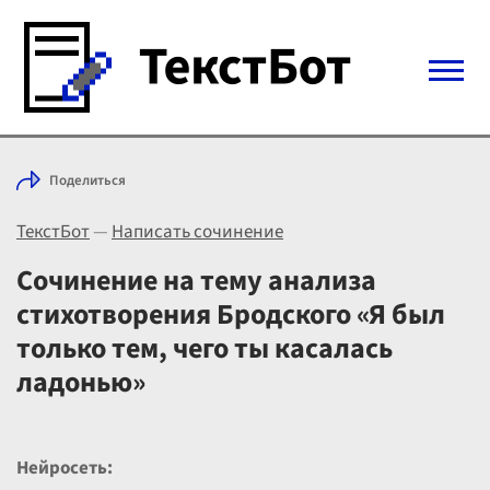
Войти с Telegram
Поделиться
Вход
ТекстБот
—
Написать сочинение
Выбрать режим
Цены
Сочинение на тему анализа
стихотворения Бродского «Я был
только тем, чего ты касалась
ладонью»
Нейросеть: