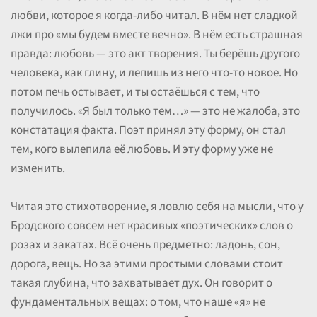
любви, которое я когда-либо читал. В нём нет сладкой
лжи про «мы будем вместе вечно». В нём есть страшная
правда: любовь — это акт творения. Ты берёшь другого
человека, как глину, и лепишь из него что-то новое. Но
потом печь остывает, и ты остаёшься с тем, что
получилось. «Я был только тем…» — это не жалоба, это
констатация факта. Поэт принял эту форму, он стал
тем, кого вылепила её любовь. И эту форму уже не
изменить.
Читая это стихотворение, я ловлю себя на мысли, что у
Бродского совсем нет красивых «поэтических» слов о
розах и закатах. Всё очень предметно: ладонь, сон,
дорога, вещь. Но за этими простыми словами стоит
такая глубина, что захватывает дух. Он говорит о
фундаментальных вещах: о том, что наше «я» не