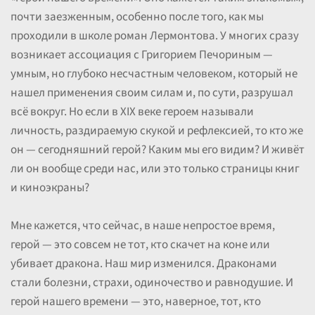
почти заезженным, особенно после того, как мы
проходили в школе роман Лермонтова. У многих сразу
возникает ассоциация с Григорием Печориным —
умным, но глубоко несчастным человеком, который не
нашел применения своим силам и, по сути, разрушал
всё вокруг. Но если в XIX веке героем называли
личность, раздираемую скукой и рефлексией, то кто же
он — сегодняшний герой? Каким мы его видим? И живёт
ли он вообще среди нас, или это только страницы книг
и киноэкраны?
Мне кажется, что сейчас, в наше непростое время,
герой — это совсем не тот, кто скачет на коне или
убивает дракона. Наш мир изменился. Драконами
стали болезни, страхи, одиночество и равнодушие. И
герой нашего времени — это, наверное, тот, кто