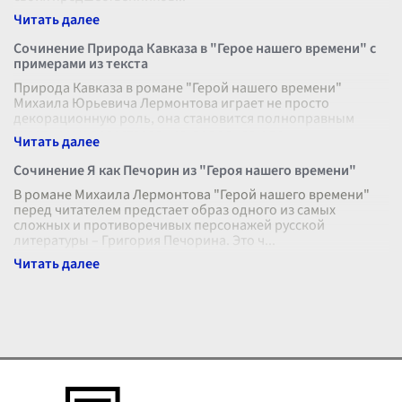
Сочинение Природа Кавказа в "Герое нашего времени" с
примерами из текста
Природа Кавказа в романе "Герой нашего времени"
Михаила Юрьевича Лермонтова играет не просто
декорационную роль, она становится полноправным
участником повествования, дополняя и по
...
Сочинение Я как Печорин из "Героя нашего времени"
В романе Михаила Лермонтова "Герой нашего времени"
перед читателем предстает образ одного из самых
сложных и противоречивых персонажей русской
литературы – Григория Печорина. Это ч
...