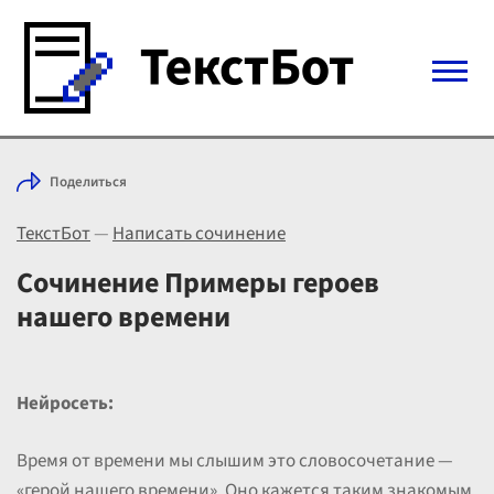
Войти с Telegram
Поделиться
Вход
ТекстБот
—
Написать сочинение
Выбрать режим
Цены
Сочинение Примеры героев
нашего времени
Нейросеть:
Время от времени мы слышим это словосочетание —
«герой нашего времени». Оно кажется таким знакомым,