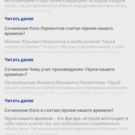
величайшими открытиями в медицине. В сердце каждой
эпохи, на исторических рубежах всегда находились люди,
готовые посвятить се
...
Сочинение Кого Лермонтов считал героем нашего
времени?
Михаил Юрьевич Лермонтов в своём романе "Герой
нашего времени" создает образы современников, ставя
перед собой задачу раскрыть особенности характера,
поведения и мировоззрения люде
...
Сочинение Чему учит произведение «Герои нашего
времени»?
Произведение Михаила Юрьевича Лермонтова «Герой
нашего времени» является важным и значимым явлением
русской литературы. Это одна из первых реалистических
повестей в русской литерат
...
Сочинение Кого я считаю героем нашего времени?
Герой нашего времени – это фигура, которая воплощает в
себе черты и качества, востребованные современным
обществом. Сегодняшний герой неизменно отличается от
своих предшественников
...