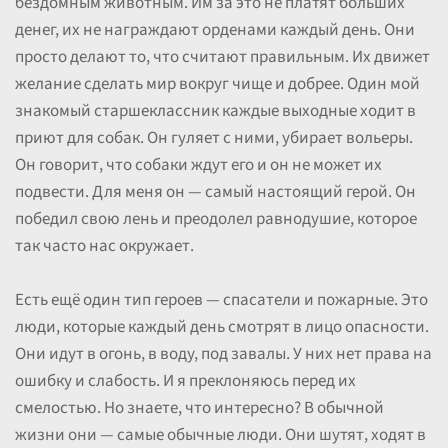
бездомным животным. Им за это не платят больших
денег, их не награждают орденами каждый день. Они
просто делают то, что считают правильным. Их движет
желание сделать мир вокруг чище и добрее. Один мой
знакомый старшеклассник каждые выходные ходит в
приют для собак. Он гуляет с ними, убирает вольеры.
Он говорит, что собаки ждут его и он не может их
подвести. Для меня он — самый настоящий герой. Он
победил свою лень и преодолел равнодушие, которое
так часто нас окружает.
Есть ещё один тип героев — спасатели и пожарные. Это
люди, которые каждый день смотрят в лицо опасности.
Они идут в огонь, в воду, под завалы. У них нет права на
ошибку и слабость. И я преклоняюсь перед их
смелостью. Но знаете, что интересно? В обычной
жизни они — самые обычные люди. Они шутят, ходят в