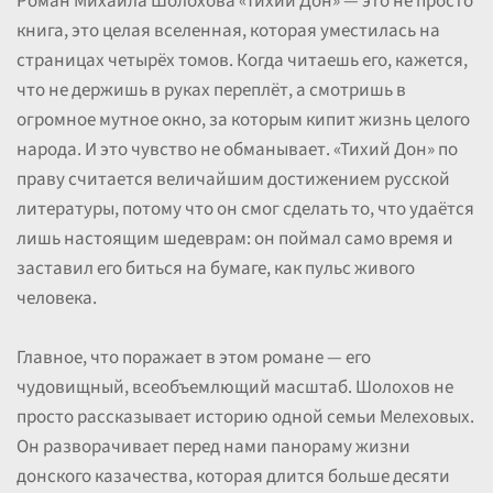
Роман Михаила Шолохова «Тихий Дон» — это не просто
книга, это целая вселенная, которая уместилась на
страницах четырёх томов. Когда читаешь его, кажется,
что не держишь в руках переплёт, а смотришь в
огромное мутное окно, за которым кипит жизнь целого
народа. И это чувство не обманывает. «Тихий Дон» по
праву считается величайшим достижением русской
литературы, потому что он смог сделать то, что удаётся
лишь настоящим шедеврам: он поймал само время и
заставил его биться на бумаге, как пульс живого
человека.
Главное, что поражает в этом романе — его
чудовищный, всеобъемлющий масштаб. Шолохов не
просто рассказывает историю одной семьи Мелеховых.
Он разворачивает перед нами панораму жизни
донского казачества, которая длится больше десяти