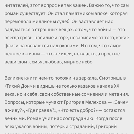
читателей, этот вопрос не так важен. Важно то, что сам
роман существует. Он стал памятником эпохе, которая
перемолола миллионы судеб. Он заставляет нас
задуматься о страшных вещах: о том, что война — это
всегда грязь, насилие и горе, независимо от того, какие
флаги развеваются над окопами. И о том, что самое
ценное в жизни — это не идеи, не власть, а простые
вещи: дом, семья, любовь, мирное небо.
Великие книги чем-то похожи на зеркала. Смотришь в
«Тихий Дон» и видишь не только казаков начала XX
века, но и себя, свои собственные сомнения и метания.
Вопросы, которые мучают Григория Мелехова — «Зачем
я живу?», «Где правда?», «Что есть добро?» — остаются
вечными. Роман учит нас состраданию. Когда после
всех ужасов войны, потерь и страданий, Григорий