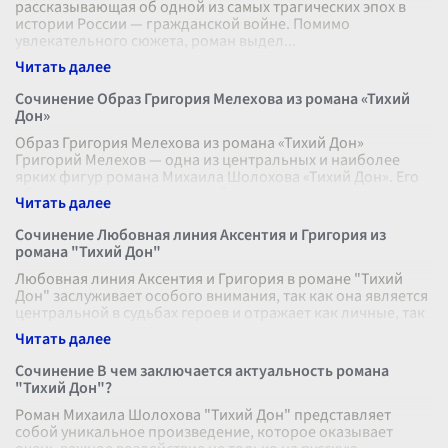
рассказывающая об одной из самых трагических эпох в
истории России — гражданской войне. Помимо
увлекательного сюжета, роман выдел
...
Сочинение Образ Григория Мелехова из романа «Тихий
Дон»
Образ Григория Мелехова из романа «Тихий Дон»
Григорий Мелехов — одна из центральных и наиболее
ярких фигур романа Михаила Шолохова «Тихий Дон». Его
образ олицетворяет сложный и п
...
Сочинение Любовная линия Аксентия и Григория из
романа "Тихий Дон"
Любовная линия Аксентия и Григория в романе "Тихий
Дон" заслуживает особого внимания, так как она является
центральной в судьбах героев и отражает как личные, так
и социальные драм
...
Сочинение В чем заключается актуальность романа
"Тихий Дон"?
Роман Михаила Шолохова "Тихий Дон" представляет
собой уникальное произведение, которое оказывает