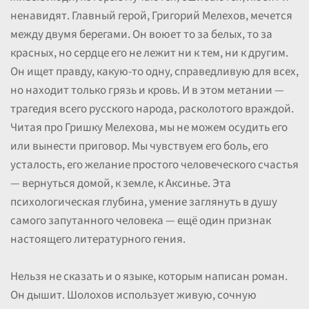
ненавидят. Главный герой, Григорий Мелехов, мечется
между двумя берегами. Он воюет то за белых, то за
красных, но сердце его не лежит ни к тем, ни к другим.
Он ищет правду, какую-то одну, справедливую для всех,
но находит только грязь и кровь. И в этом метании —
трагедия всего русского народа, расколотого враждой.
Читая про Гришку Мелехова, мы не можем осудить его
или вынести приговор. Мы чувствуем его боль, его
усталость, его желание простого человеческого счастья
— вернуться домой, к земле, к Аксинье. Эта
психологическая глубина, умение заглянуть в душу
самого запутанного человека — ещё один признак
настоящего литературного гения.
Нельзя не сказать и о языке, которым написан роман.
Он дышит. Шолохов использует живую, сочную