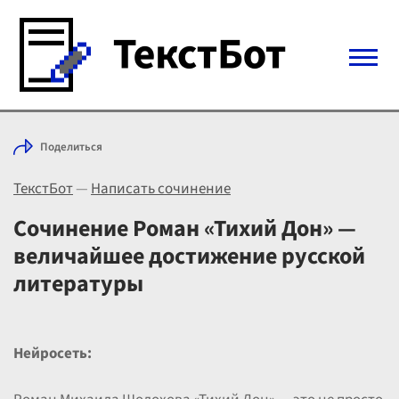
Войти с Telegram
Поделиться
Вход
ТекстБот
—
Написать сочинение
Выбрать режим
Цены
Сочинение Роман «Тихий Дон» —
величайшее достижение русской
литературы
Нейросеть: