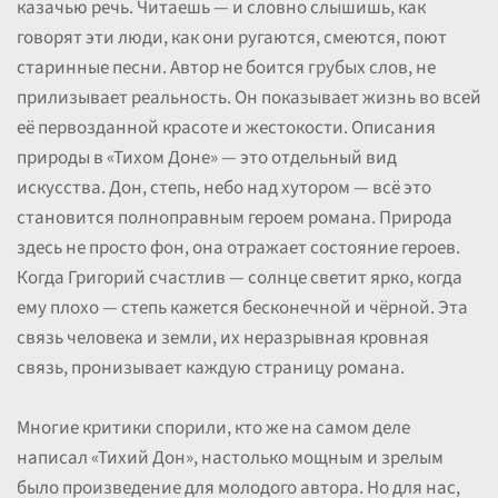
казачью речь. Читаешь — и словно слышишь, как
говорят эти люди, как они ругаются, смеются, поют
старинные песни. Автор не боится грубых слов, не
прилизывает реальность. Он показывает жизнь во всей
её первозданной красоте и жестокости. Описания
природы в «Тихом Доне» — это отдельный вид
искусства. Дон, степь, небо над хутором — всё это
становится полноправным героем романа. Природа
здесь не просто фон, она отражает состояние героев.
Когда Григорий счастлив — солнце светит ярко, когда
ему плохо — степь кажется бесконечной и чёрной. Эта
связь человека и земли, их неразрывная кровная
связь, пронизывает каждую страницу романа.
Многие критики спорили, кто же на самом деле
написал «Тихий Дон», настолько мощным и зрелым
было произведение для молодого автора. Но для нас,