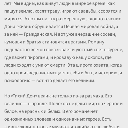
лет. Мы видим, как живут люди в мирное время: как
пашут землю, косят траву, играют свадьбы, ссорятся и
мирятся. А потом на эту размеренную, словно течение
Дона, жизнь обрушивается Первая мировая война, а
за ней — Гражданская. И вот уже вчерашние соседи,
кумовья и братья становятся врагами. Роману
подвластно всё: он показывает и уютный свет в курене,
где пахнет пирогами, и кровавую кашу окопов, где
люди сходят с ума от смерти. Эта широта охвата, когда
одно произведение вмещает в себя и быт, и историю, и
психологию — вот что делает его великим.
Но «Тихий Дон» велик не только из-за размаха. Его
величие — в правде. Шолохов не делит мир на чёрное и
белое, на красных и белых. В его романе нет
однозначных злодеев и однозначных героев. Есть
живые люди, которые мучаются, ошибаются, любят и