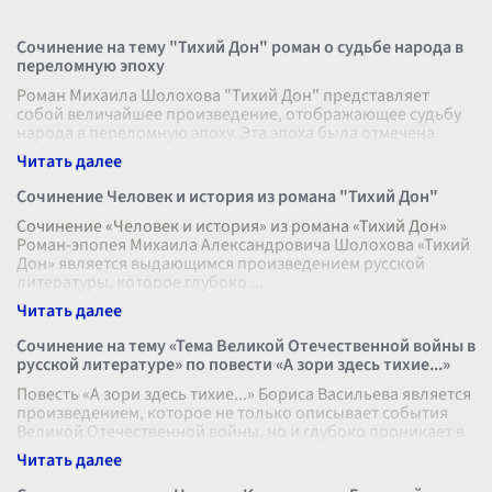
Сочинение на тему "Тихий Дон" роман о судьбе народа в
переломную эпоху
Роман Михаила Шолохова "Тихий Дон" представляет
собой величайшее произведение, отображающее судьбу
народа в переломную эпоху. Эта эпоха была отмечена
глубокими социальными, политич
...
Сочинение Человек и история из романа "Тихий Дон"
Сочинение «Человек и история» из романа «Тихий Дон»
Роман-эпопея Михаила Александровича Шолохова «Тихий
Дон» является выдающимся произведением русской
литературы, которое глубоко
...
Сочинение на тему «Тема Великой Отечественной войны в
русской литературе» по повести «А зори здесь тихие...»
Повесть «А зори здесь тихие...» Бориса Васильева является
произведением, которое не только описывает события
Великой Отечественной войны, но и глубоко проникает в
души своих героин
...