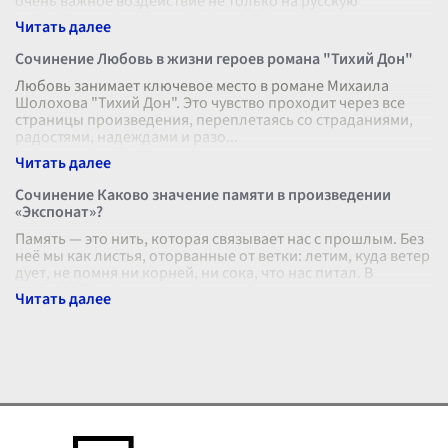
очень важное воздействие не только на русскую
литературу, но и на мировую культуру
...
Сочинение Любовь в жизни героев романа "Тихий Дон"
Любовь занимает ключевое место в романе Михаила
Шолохова "Тихий Дон". Это чувство проходит через все
страницы произведения, переплетаясь со страданиями,
радостями, надеждами и разо
...
Сочинение Каково значение памяти в произведении
«Экспонат»?
Память — это нить, которая связывает нас с прошлым. Без
неё мы как листья, оторванные от ветки: летим, куда ветер
дует, не помня ни корней, ни сока, что нас питал. В
рассказе Борис
...