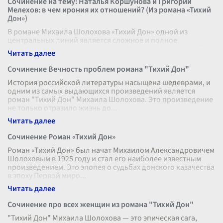
Сочинение на тему: Наталья Коршунова и Григорий
Мелехов: в чем ирония их отношений? (Из романа «Тихий
Дон»)
В романе Михаила Шолохова «Тихий Дон» одной из
центральных линий является сложное и полное
противоречий взаимоотношение Натальи Коршуновой и
Григория Мелехова. В этих отношениях ск
...
Сочинение Вечность проблем романа "Тихий Дон"
История российской литературы насыщена шедеврами, и
одним из самых выдающихся произведений является
роман "Тихий Дон" Михаила Шолохова. Это произведение
не только отразило жизнь до
...
Сочинение Роман «Тихий Дон»
Роман «Тихий Дон» был начат Михаилом Александровичем
Шолоховым в 1925 году и стал его наиболее известным
произведением. Это эпопея о судьбах донского казачества
в эпоху Первой миро
...
Сочинение про всех женщин из романа "Тихий Дон"
"Тихий Дон" Михаила Шолохова — это эпическая сага,