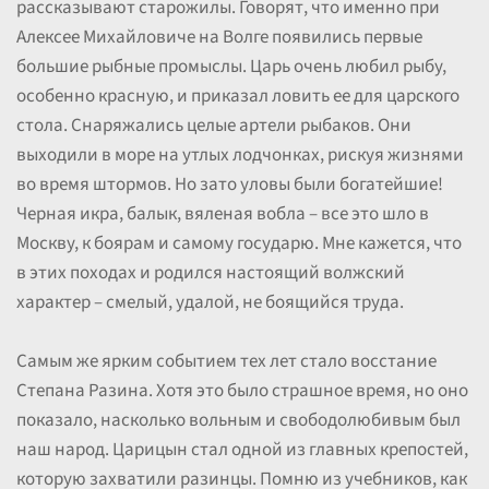
рассказывают старожилы. Говорят, что именно при
Алексее Михайловиче на Волге появились первые
большие рыбные промыслы. Царь очень любил рыбу,
особенно красную, и приказал ловить ее для царского
стола. Снаряжались целые артели рыбаков. Они
выходили в море на утлых лодчонках, рискуя жизнями
во время штормов. Но зато уловы были богатейшие!
Черная икра, балык, вяленая вобла – все это шло в
Москву, к боярам и самому государю. Мне кажется, что
в этих походах и родился настоящий волжский
характер – смелый, удалой, не боящийся труда.
Самым же ярким событием тех лет стало восстание
Степана Разина. Хотя это было страшное время, но оно
показало, насколько вольным и свободолюбивым был
наш народ. Царицын стал одной из главных крепостей,
которую захватили разинцы. Помню из учебников, как