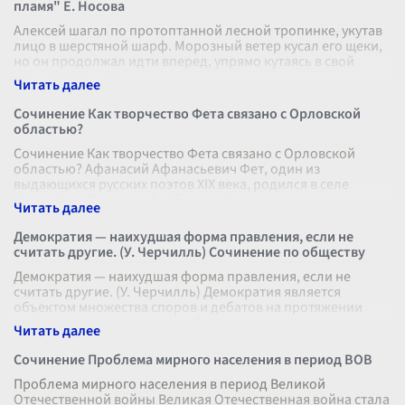
пламя" Е. Носова
Алексей шагал по протоптанной лесной тропинке, укутав
лицо в шерстяной шарф. Морозный ветер кусал его щеки,
но он продолжал идти вперед, упрямо кутаясь в свой
старый плащ. Его цель
...
Сочинение Как творчество Фета связано с Орловской
областью?
Сочинение Как творчество Фета связано с Орловской
областью? Афанасий Афанасьевич Фет, один из
выдающихся русских поэтов XIX века, родился в селе
Новосёлки Орловской губернии (ныне
...
Демократия — наихудшая форма правления, если не
считать другие. (У. Черчилль) Сочинение по обществу
Демократия — наихудшая форма правления, если не
считать другие. (У. Черчилль) Демократия является
объектом множества споров и дебатов на протяжении
всей истории человечества. Она
...
Сочинение Проблема мирного населения в период ВОВ
Проблема мирного населения в период Великой
Отечественной войны Великая Отечественная война стала