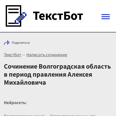
Войти с Telegram
Поделиться
Вход
ТекстБот
—
Написать сочинение
Выбрать режим
Цены
Сочинение Волгоградская область
в период правления Алексея
Михайловича
Нейросеть: