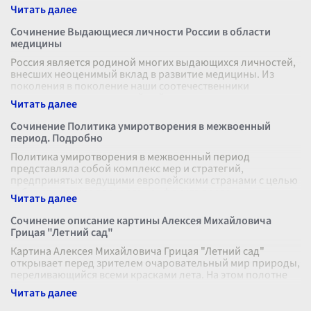
Сочинение Выдающиеся личности России в области
медицины
Россия является родиной многих выдающихся личностей,
внесших неоценимый вклад в развитие медицины. Из
поколения в поколение наши соотечественники
демонстрировали высочайший уровень
...
Сочинение Политика умиротворения в межвоенный
период. Подробно
Политика умиротворения в межвоенный период
представляла собой комплекс мер и стратегий,
предпринятых ведущими европейскими странами с целью
избежать нового военного конфликта после
...
Сочинение описание картины Алексея Михайловича
Грицая "Летний сад"
Картина Алексея Михайловича Грицая "Летний сад"
открывает перед зрителем очаровательный мир природы,
переливающийся всеми красками лета. На этом полотне
мастерское сочетание светот
...