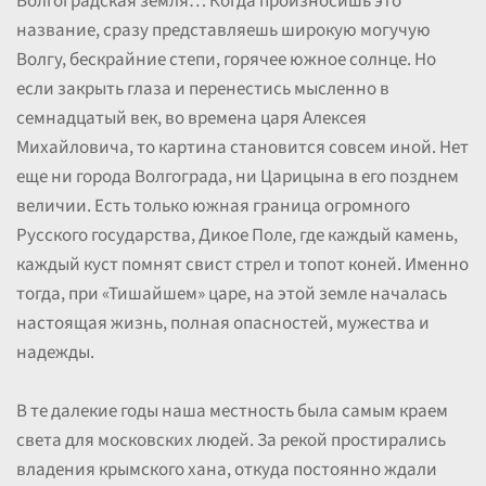
Волгоградская земля… Когда произносишь это
название, сразу представляешь широкую могучую
Волгу, бескрайние степи, горячее южное солнце. Но
если закрыть глаза и перенестись мысленно в
семнадцатый век, во времена царя Алексея
Михайловича, то картина становится совсем иной. Нет
еще ни города Волгограда, ни Царицына в его позднем
величии. Есть только южная граница огромного
Русского государства, Дикое Поле, где каждый камень,
каждый куст помнят свист стрел и топот коней. Именно
тогда, при «Тишайшем» царе, на этой земле началась
настоящая жизнь, полная опасностей, мужества и
надежды.
В те далекие годы наша местность была самым краем
света для московских людей. За рекой простирались
владения крымского хана, откуда постоянно ждали