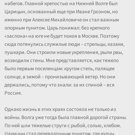
набегов. Главной крепостью на Нижней Волге был
Царицын, основанный еще при Иване Грозном, но
именно при Алексее Михайловиче он стал важным
опорным пунктом. Царь понимал: без крепкого
«заслона» на юге не будет покоя в Москве. Поэтому
сюда потянулись служилые люди – стрельцы, казаки,
пушкари. Они строили новые укрепления, рыли рвы,
возводили стены. Мне представляется, как тяжело
было первым поселенцам: кругом степь, палящее
солнце, а зимой – пронизывающий ветер. Но они
держались, потому что знали: за их спиной – вся
Россия.
Однако жизнь в этих краях состояла не только из
войны. Волга уже тогда была главной дорогой страны.
По ней шли тяжелые струги с рыбой, солью, хлебом.
Царицын стал перевалочным пунктом, где купцы