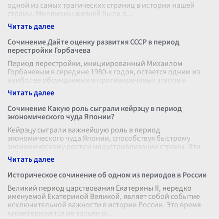
одной из самых трагических страниц в истории нашей
страны. Миллионы жизней были р
...
Сочинение Дайте оценку развития СССР в период
перестройки Горбачева
Период перестройки, инициированный Михаилом
Горбачевым в середине 1980-х годов, остается одним из
наиболее обсуждаемых и противоречивых этапов в
истории Советского Союза. Эти годы
...
Сочинение Какую роль сыграли кейрэцу в период
экономического чуда Японии?
Кейрэцу сыграли важнейшую роль в период
экономического чуда Японии, способствуя быстрому
экономическому росту и индустриализации страны. Эти
мощные корпоративные конгломераты, сост
...
Историческое сочинение об одном из периодов в России
Великий период царствования Екатерины II, нередко
именуемой Екатериной Великой, являет собой событие
исключительной важности в истории России. Это время
характеризуется не только р
...