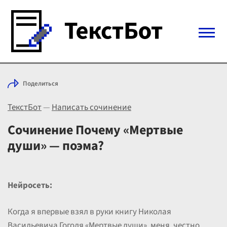
Войти с Telegram
Поделиться
Вход
ТекстБот
—
Написать сочинение
Выбрать режим
Цены
Сочинение Почему «Мертвые
души» — поэма?
Нейросеть:
Когда я впервые взял в руки книгу Николая
Васильевича Гоголя «Мертвые души», меня, честно