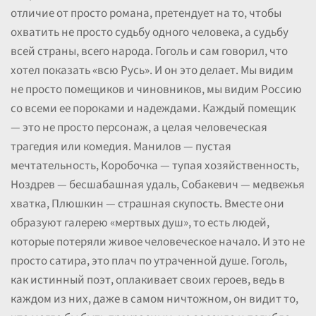
отличие от просто романа, претендует на то, чтобы
охватить не просто судьбу одного человека, а судьбу
всей страны, всего народа. Гоголь и сам говорил, что
хотел показать «всю Русь». И он это делает. Мы видим
не просто помещиков и чиновников, мы видим Россию
со всеми ее пороками и надеждами. Каждый помещик
— это не просто персонаж, а целая человеческая
трагедия или комедия. Манилов — пустая
мечтательность, Коробочка — тупая хозяйственность,
Ноздрев — бесшабашная удаль, Собакевич — медвежья
хватка, Плюшкин — страшная скупость. Вместе они
образуют галерею «мертвых душ», то есть людей,
которые потеряли живое человеческое начало. И это не
просто сатира, это плач по утраченной душе. Гоголь,
как истинный поэт, оплакивает своих героев, ведь в
каждом из них, даже в самом ничтожном, он видит то,