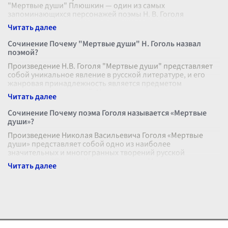
"Мертвые души" Плюшкин — один из самых
запоминающихся персонажей поэмы Н. В. Гоголя
«Мертвые души», и именно он кажется мне самым
...
Сочинение Почему "Мертвые души" Н. Гоголь назвал
поэмой?
Произведение Н.В. Гоголя "Мертвые души" представляет
собой уникальное явление в русской литературе, и его
жанровая принадлежность является предметом
многолетних дискуссий. Наименов
...
Сочинение Почему поэма Гоголя называется «Мертвые
души»?
Произведение Николая Васильевича Гоголя «Мертвые
души» представляет собой одно из наиболее
значительных и многогранных творений русской
литературы XIX века. Название поэмы «Мертвые
...