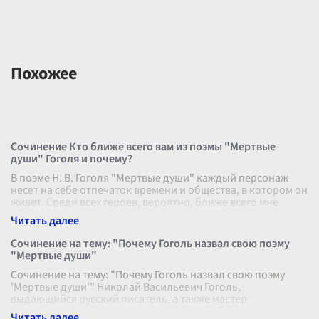
Похожее
Сочинение Кто ближе всего вам из поэмы "Мертвые
души" Гоголя и почему?
В поэме Н. В. Гоголя "Мертвые души" каждый персонаж
несет на себе отпечаток времени и общества, в котором он
живет. Среди всех героев, вероятно, ближе всего мне
образ Чичикова, так
...
Сочинение на тему: "Почему Гоголь назвал свою поэму
"Мертвые души"
Сочинение на тему: "Почему Гоголь назвал свою поэму
'Мертвые души'" Николай Васильевич Гоголь,
выдающийся русский писатель, а также мастер
реалистического стиля, оставил после себ
...