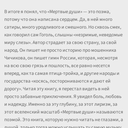
В итоге я понял, что «Мертвые души» — это поэма,
потому что она написана сердцем. Да, в ней много
сатиры, много уродливого и смешного. Но сквозь смех,
как говорил сам Гоголь, слышны «незримые, неведомые
миру слезы». Автор страдает за свою страну, за свой
народ. Он пишет не просто историю про мошенника
Чичикова, он пишет гимн России, которая, несмотря
на всю свою грязь и пошлость, все равно несется
вперед, как та самая птица-тройка, и другие народы и
государства «косясь, посторониваются и дают ей
дорогу». Читая эту книгу, я перестал видеть в ней
просто забавные приключения. Я увидел боль, любовь
и надежду. Именно за эту глубину, за этот лиризм, за
этот вселенский масштаб «Мертвые души» называются
поэмой. Это книга, которую нужно читать не глазами, а
душой, только тогда можно услышать ту самую музыку,