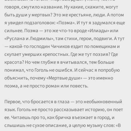
говоря, смутило название. Ну какие, скажите, могут
быть души у мертвых? Это же крестьяне, люди. А потом
я увидел подзаголовок: «Поэма». И тут я задумался еще
сильнее. Поэма — это же что-то вроде «Илиады» или
«Руслана и Людмилы», там стихи, герои, подвиги. А тут
— какой-то господин Чичиков ездит по помещикам и
скупает умерших крепостных. Где же тут поэзия? Где
красота? Но чем глубже я вчитывался, тем больше
понимал, что Гоголь не ошибся. И сейчас я попробую
объяснить, почему «Мертвые души» — это именно
поэма, а не просто роман или повесть.
Первое, что бросается в глаза — это необыкновенный
язык. Гоголь не просто рассказывает историю, он поет
ее. Читаешь про то, как бричка въезжает в город, и
слышишь не сухое описание, а целую музыку слов: «В