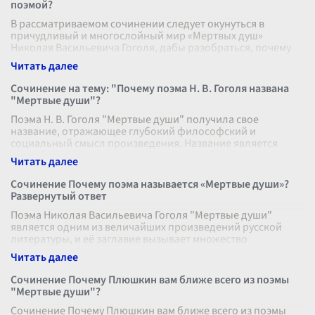
поэмой?
В рассматриваемом сочинении следует окунуться в
причудливый и многослойный мир «Мертвых душ»
Николая Васильевича Гоголя, дабы разобраться, почему
автор решил назвать свое произведе
...
Сочинение на тему: "Почему поэма Н. В. Гоголя названа
"Мертвые души"?
Поэма Н. В. Гоголя "Мертвые души" получила свое
название, отражающее глубокий философский и
социальный смысл произведения. Название является
своеобразным зеркалом, в котором отобра
...
Сочинение Почему поэма называется «Мертвые души»?
Развернутый ответ
Поэма Николая Васильевича Гоголя "Мертвые души"
является одним из величайших произведений русской
литературы, и её заглавие вызывает множество
размышлений о смысле и философии, леж
...
Сочинение Почему Плюшкин вам ближе всего из поэмы
"Мертвые души"?
Сочинение Почему Плюшкин вам ближе всего из поэмы