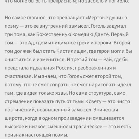
что могло бы быть прекрасным, но засохло и погибло.
Но самое главное, что превращает «Мертвые души» в
поэму — это ее внутренний замысел. Гоголь задумал
три тома, как Божественную комедию Данте. Первый
том — это Ад, где мы видим все грехи и пороки. Второй
том должен был стать Чистилищем, где герои могли бы
очиститься и измениться. И третий том — Рай, где бы
предстала идеальная Россия, преображенная и
счастливая. Мы знаем, что Гоголь сжег второй том,
потому что не смог соврать, не смог нарисовать идеал
там, где видел только язвы. Но сама структура, само
стремление показать путь от тьмы к свету — это чисто
поэтический, возвышенный замысел. Эпическая
широта, когда в одном произведении смешивается
высокое и низкое, смешное и трагическое — это и есть
признак настоящей поэмы.