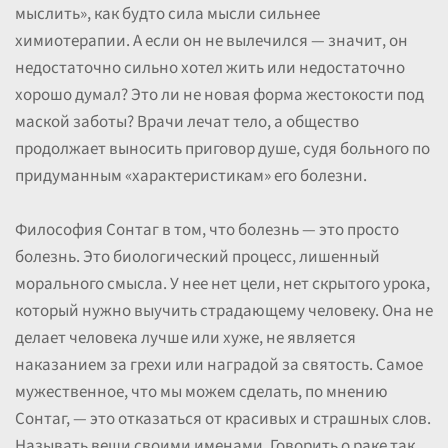
мыслить», как будто сила мысли сильнее
химиотерапии. А если он не вылечился — значит, он
недостаточно сильно хотел жить или недостаточно
хорошо думал? Это ли не новая форма жестокости под
маской заботы? Врачи лечат тело, а общество
продолжает выносить приговор душе, судя больного по
придуманным «характеристикам» его болезни.
Философия Сонтаг в том, что болезнь — это просто
болезнь. Это биологический процесс, лишенный
морального смысла. У нее нет цели, нет скрытого урока,
который нужно выучить страдающему человеку. Она не
делает человека лучше или хуже, не является
наказанием за грехи или наградой за святость. Самое
мужественное, что мы можем сделать, по мнению
Сонтаг, — это отказаться от красивых и страшных слов.
Называть вещи своими именами. Говорить о раке так