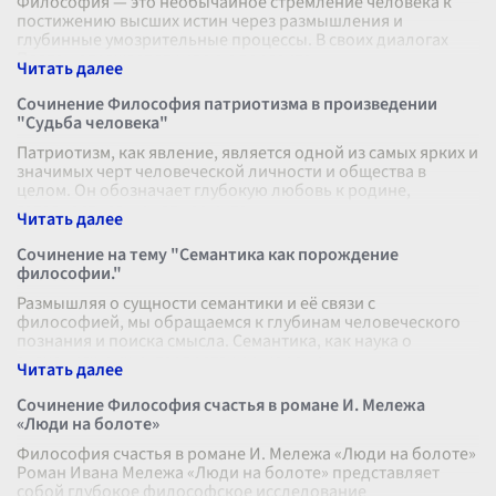
Философия — это необычайное стремление человека к
постижению высших истин через размышления и
глубинные умозрительные процессы. В своих диалогах
Платон отражает эту идею с поразите
...
Сочинение Философия патриотизма в произведении
"Судьба человека"
Патриотизм, как явление, является одной из самых ярких и
значимых черт человеческой личности и общества в
целом. Он обозначает глубокую любовь к родине,
готовность защищать ее инте
...
Сочинение на тему "Семантика как порождение
философии."
Размышляя о сущности семантики и её связи с
философией, мы обращаемся к глубинам человеческого
познания и поиска смысла. Семантика, как наука о
значениях и их интерпретации, корени
...
Сочинение Философия счастья в романе И. Мележа
«Люди на болоте»
Философия счастья в романе И. Мележа «Люди на болоте»
Роман Ивана Мележа «Люди на болоте» представляет
собой глубокое философское исследование