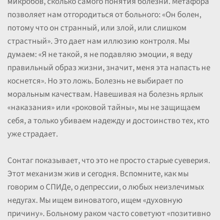
микробов, сколько самого понятия болезни. Метафора
позволяет нам отгородиться от больного: «Он болен,
потому что он странный, или злой, или слишком
страстный». Это дает нам иллюзию контроля. Мы
думаем: «Я не такой, я не подавляю эмоции, я веду
правильный образ жизни, значит, меня эта напасть не
коснется». Но это ложь. Болезнь не выбирает по
моральным качествам. Навешивая на болезнь ярлык
«наказания» или «роковой тайны», мы не защищаем
себя, а только убиваем надежду и достоинство тех, кто
уже страдает.
Сонтаг показывает, что это не просто старые суеверия.
Этот механизм жив и сегодня. Вспомните, как мы
говорим о СПИДе, о депрессии, о любых неизлечимых
недугах. Мы ищем виноватого, ищем «духовную
причину». Больному раком часто советуют «позитивно