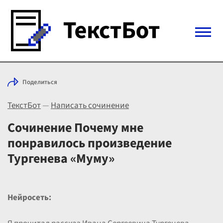
Войти с Telegram
Поделиться
Вход
ТекстБот
—
Написать сочинение
Выбрать режим
Цены
Сочинение Почему мне
понравилось произведение
Тургенева «Муму»
Нейросеть: