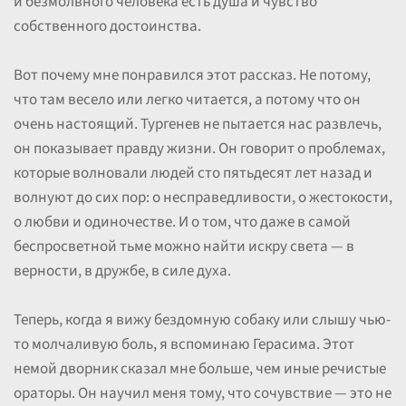
и безмолвного человека есть душа и чувство
собственного достоинства.
Вот почему мне понравился этот рассказ. Не потому,
что там весело или легко читается, а потому что он
очень настоящий. Тургенев не пытается нас развлечь,
он показывает правду жизни. Он говорит о проблемах,
которые волновали людей сто пятьдесят лет назад и
волнуют до сих пор: о несправедливости, о жестокости,
о любви и одиночестве. И о том, что даже в самой
беспросветной тьме можно найти искру света — в
верности, в дружбе, в силе духа.
Теперь, когда я вижу бездомную собаку или слышу чью-
то молчаливую боль, я вспоминаю Герасима. Этот
немой дворник сказал мне больше, чем иные речистые
ораторы. Он научил меня тому, что сочувствие — это не