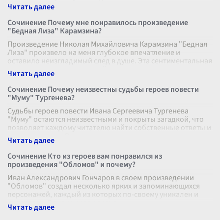
выделяется образ Андрея Ивановича
...
Сочинение Почему мне понравилось произведение
"Бедная Лиза" Карамзина?
Произведение Николая Михайловича Карамзина "Бедная
Лиза" произвело на меня глубокое впечатление и
оставило неизгладимый след в душе. Эта сентиментальная
повесть пленила меня своей
...
Сочинение Почему неизвестны судьбы героев повести
"Муму" Тургенева?
Судьбы героев повести Ивана Сергеевича Тургенева
"Муму" остаются неизвестными и покрыты загадкой, что
позволяет каждому читателю найти собственные ответы и
интерпретации. В этом ск
...
Сочинение Кто из героев вам понравился из
произведения "Обломов" и почему?
Иван Александрович Гончаров в своем произведении
"Обломов" создал несколько ярких и запоминающихся
персонажей, каждый из которых по-своему уникален и
интересен. Однако среди всех г
...