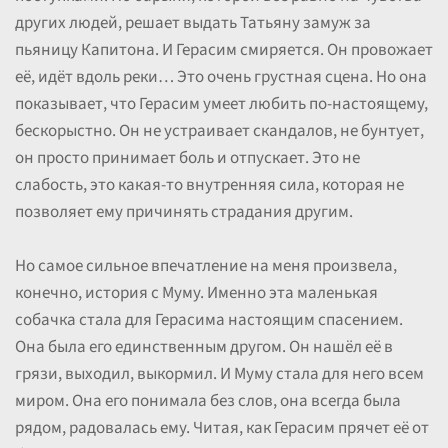
других людей, решает выдать Татьяну замуж за
пьяницу Капитона. И Герасим смиряется. Он провожает
её, идёт вдоль реки… Это очень грустная сцена. Но она
показывает, что Герасим умеет любить по-настоящему,
бескорыстно. Он не устраивает скандалов, не бунтует,
он просто принимает боль и отпускает. Это не
слабость, это какая-то внутренняя сила, которая не
позволяет ему причинять страдания другим.
Но самое сильное впечатление на меня произвела,
конечно, история с Муму. Именно эта маленькая
собачка стала для Герасима настоящим спасением.
Она была его единственным другом. Он нашёл её в
грязи, выходил, выкормил. И Муму стала для него всем
миром. Она его понимала без слов, она всегда была
рядом, радовалась ему. Читая, как Герасим прячет её от