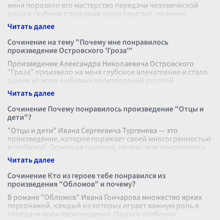
меня поразило его мастерство передачи человеческой
души и глубины страдания через простые, но очень
выразительные образы и сю
...
Сочинение на тему "Почему мне понравилось
произведение Островского 'Гроза'"
Произведение Александра Николаевича Островского
"Гроза" произвело на меня глубокое впечатление и стало
одним из моих любимых произведений русской
литературы. В этой драме поднимают
...
Сочинение Почему понравилось произведение "Отцы и
дети"?
"Отцы и дети" Ивана Сергеевича Тургенева — это
произведение, которое поражает своей многогранностью
и глубиной. Основная причина, почему мне понравилось
это произведение, заключает
...
Сочинение Кто из героев тебе понравился из
произведения "Обломов" и почему?
В романе "Обломов" Ивана Гончарова множество ярких
персонажей, каждый из которых играет важную роль в
передаче идеи произведения. Однако особенно