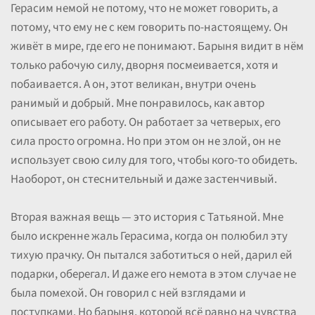
Герасим немой не потому, что не может говорить, а
потому, что ему не с кем говорить по-настоящему. Он
живёт в мире, где его не понимают. Барыня видит в нём
только рабочую силу, дворня посмеивается, хотя и
побаивается. А он, этот великан, внутри очень
ранимый и добрый. Мне понравилось, как автор
описывает его работу. Он работает за четверых, его
сила просто огромна. Но при этом он не злой, он не
использует свою силу для того, чтобы кого-то обидеть.
Наоборот, он стеснительный и даже застенчивый.
Вторая важная вещь — это история с Татьяной. Мне
было искренне жаль Герасима, когда он полюбил эту
тихую прачку. Он пытался заботиться о ней, дарил ей
подарки, оберегал. И даже его немота в этом случае не
была помехой. Он говорил с ней взглядами и
поступками. Но барыня, которой всё равно на чувства