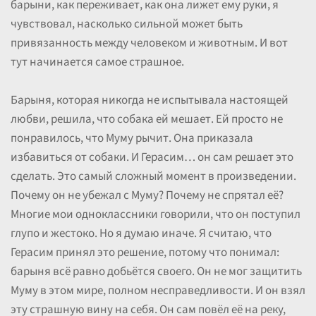
барыни, как переживает, как она лижет ему руки, я
чувствовал, насколько сильной может быть
привязанность между человеком и животным. И вот
тут начинается самое страшное.
Барыня, которая никогда не испытывала настоящей
любви, решила, что собака ей мешает. Ей просто не
понравилось, что Муму рычит. Она приказала
избавиться от собаки. И Герасим… он сам решает это
сделать. Это самый сложный момент в произведении.
Почему он не убежал с Муму? Почему не спрятал её?
Многие мои одноклассники говорили, что он поступил
глупо и жестоко. Но я думаю иначе. Я считаю, что
Герасим принял это решение, потому что понимал:
барыня всё равно добьётся своего. Он не мог защитить
Муму в этом мире, полном несправедливости. И он взял
эту страшную вину на себя. Он сам повёл её на реку,