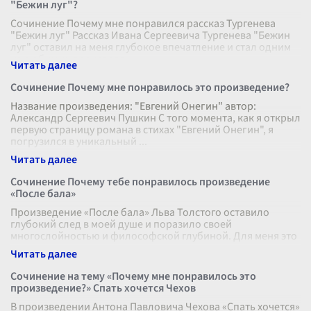
"Бежин луг"?
Сочинение Почему мне понравился рассказ Тургенева
"Бежин луг" Рассказ Ивана Сергеевича Тургенева "Бежин
луг" оставил на меня глубокое впечатление и стал одним
из любимых произведе
...
Сочинение Почему мне понравилось это произведение?
Название произведения: "Евгений Онегин" автор:
Александр Сергеевич Пушкин С того момента, как я открыл
первую страницу романа в стихах "Евгений Онегин", я
погрузился в уникальный
...
Сочинение Почему тебе понравилось произведение
«После бала»
Произведение «После бала» Льва Толстого оставило
глубокий след в моей душе и поразило своей
многослойностью и философской глубиной. Для меня это
произведение стало неким зеркалом,
...
Сочинение на тему «Почему мне понравилось это
произведение?» Спать хочется Чехов
В произведении Антона Павловича Чехова «Спать хочется»