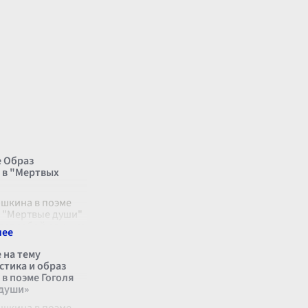
 Образ
 в "Мертвых
шкина в поэме
я "Мертвые души"
яет собой один из
х и
ных характеров,
 на тему
втор создал для
стика и образ
социально-
в поэме Гоголя
о упадка по
...
души»