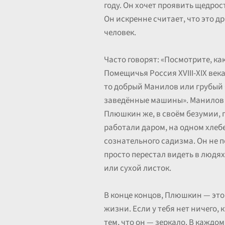
году. Он хочет проявить щедрос
Он искренне считает, что это д
человек.
Часто говорят: «Посмотрите, ка
Помещичья Россия XVIII-XIX ве
то добрый Манилов или грубый 
заведённые машины». Манилов и 
Плюшкин же, в своём безумии, п
работали даром, на одном хлебе 
сознательного садизма. Он не п
просто перестал видеть в людях
или сухой листок.
В конце концов, Плюшкин — это
жизни. Если у тебя нет ничего,
тем, что он — зеркало. В каждо