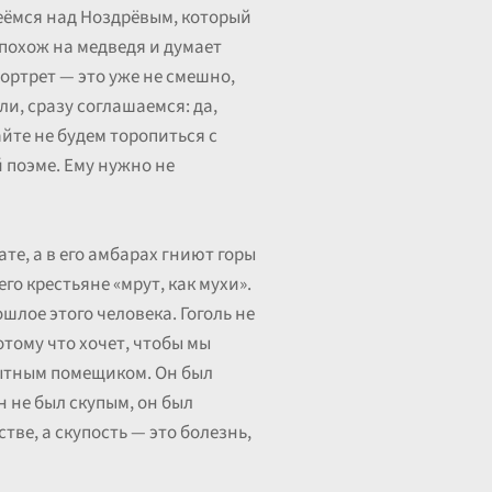
меёмся над Ноздрёвым, который
 похож на медведя и думает
портрет — это уже не смешно,
ли, сразу соглашаемся: да,
айте не будем торопиться с
 поэме. Ему нужно не
те, а в его амбарах гниют горы
го крестьяне «мрут, как мухи».
шлое этого человека. Гоголь не
отому что хочет, чтобы мы
пытным помещиком. Он был
н не был скупым, он был
тве, а скупость — это болезнь,