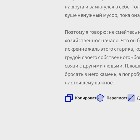
на друга и замкнулся в себе. То
душе ненужный мусор, пока она
Поэтому я говорю: не смейтесь 
хозяйственное начало. Что он 
искренне жаль этого старика, к
грудой своего собственного «бог
связи с другими людьми. Плюшки
бросать в него камень, а попро
настоящему важное.
Копировать
Переписать
Д