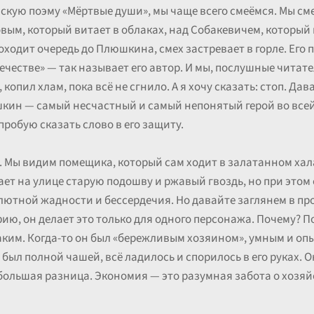
евскую поэму «Мёртвые души», мы чаще всего смеёмся. Мы с
вым, который витает в облаках, над Собакевичем, который
доходит очередь до Плюшкина, смех застревает в горле. Его 
ечестве» — так называет его автор. И мы, послушные читате
копил хлам, пока всё не сгнило. А я хочу сказать: стоп. Дав
кин — самый несчастный и самый непонятый герой во всей
пробую сказать слово в его защиту.
. Мы видим помещика, который сам ходит в залатанном хала
ает на улице старую подошву и ржавый гвоздь, но при этом е
лютной жадности и бессердечия. Но давайте заглянем в про
фию, он делает это только для одного персонажа. Почему? П
аким. Когда-то он был «бережливым хозяином», умным и о
м был полной чашей, всё ладилось и спорилось в его руках. О
 большая разница. Экономия — это разумная забота о хозяйс