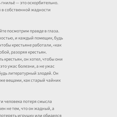
ь гнильё — это оскорбительно.
ый в собственной жадности
йте посмотрим правде в глаза.
ностью, и каждый помещик, будь
чтобы крестьяне работали, «как
обой, разоряя крестьян.
 крестьян, он хотел, чтобы они
 это ужас болезни, а не ужас
будь литературный злодей. Он
и же вещами, как старый чайник
ти человека потеря смысла
ен не тем, что он жадный, а
 потерять игрушку или обиделся