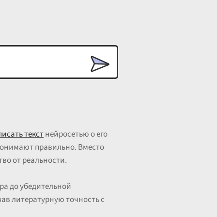
исать текст
нейросетью о его
 понимают правильно. Вместо
тво от реальности.
ра до убедительной
вав литературную точность с