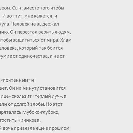
ром. Сын, вместо того чтобы
И вот тут, мне кажется, и
пнула. Человек не выдержал
нию. Он перестал верить людям.
 чтобы защититься от мира. Хлам
человека, который так боится
зумие от одиночества, а не от
о «почтенным» и
ает. Он на минуту становится
ице» скользит «тёплый луч», а
ли от долгой злобы. Но этот
пряталась глубоко-глубоко,
угостить Чичикова,
ый дочь привезла ещё в прошлом