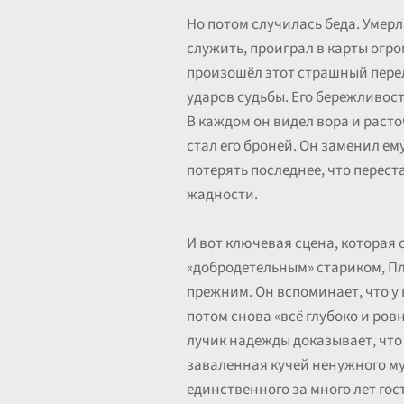
Но потом случилась беда. Умерл
служить, проиграл в карты огро
произошёл этот страшный перело
ударов судьбы. Его бережливос
В каждом он видел вора и расто
стал его броней. Он заменил ему
потерять последнее, что переста
жадности.
И вот ключевая сцена, которая 
«добродетельным» стариком, Пл
прежним. Он вспоминает, что у н
потом снова «всё глубоко и ров
лучик надежды доказывает, что 
заваленная кучей ненужного мус
единственного за много лет гос