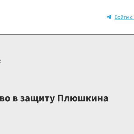
Войти с
е
во в защиту Плюшкина