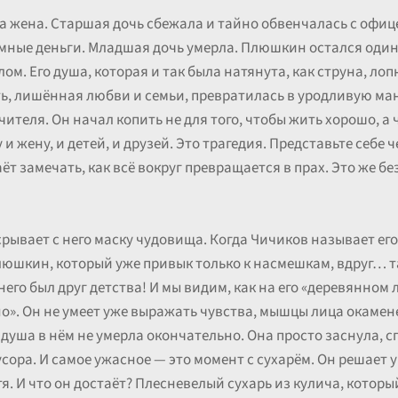
а жена. Старшая дочь сбежала и тайно обвенчалась с офице
мные деньги. Младшая дочь умерла. Плюшкин остался один. 
м. Его душа, которая и так была натянута, как струна, ло
ть, лишённая любви и семьи, превратилась в уродливую ма
чителя. Он начал копить не для того, чтобы жить хорошо, а
 и жену, и детей, и друзей. Это трагедия. Представьте себе 
ёт замечать, как всё вокруг превращается в прах. Это же бе
срывает с него маску чудовища. Когда Чичиков называет ег
юшкин, который уже привык только к насмешкам, вдруг… т
его был друг детства! И мы видим, как на его «деревянном л
но». Он не умеет уже выражать чувства, мышцы лица окамене
душа в нём не умерла окончательно. Она просто заснула, с
ора. И самое ужасное — это момент с сухарём. Он решает 
тя. И что он достаёт? Плесневелый сухарь из кулича, котор