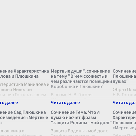
нение Характеристика
Мертвые души", сочинение
Сочинение
лова и Плюшкина
на тему "В чем схожесть и
Плюшкина
чем различаются помещики
душах"
ктеристика Манилова и
Коробочка и Плюшкин?
кина Николай
Образ Плю
льевич Гоголь в своем
В поэме Н. В. Гоголя
Н.В. Гогол
мертном произведении
"Мертвые души" помещики
представл
твые души" создал
Коробочка и Плюшкин,
самых ярки
ество ярких и
будучи захудалыми
многослой
нение Сад Плюшкина
Сочинение Тема: Что я
Сочинение
минающихся
представителями русского
которые а
роизведения «Мертвые
думаю насчет фразы
Характери
онажей, среди которых
дворянства, детально
описания 
»
"защита Родины - мой долг"
Плюшкина 
...
показаны в их жизненных
моральног
«Мертвые 
Плюшкина в
укладе и характерных
Защита Родины - мой долг.