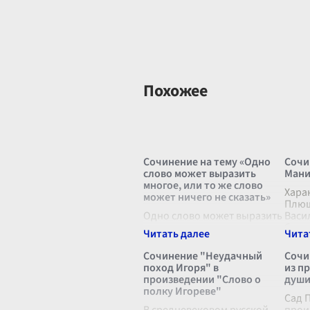
Похожее
Сочинение на тему «Одно
Сочи
слово может выразить
Мани
многое, или то же слово
Хара
может ничего не сказать»
Плюш
Одно слово может выразить
Васи
многое, или то же слово
бесс
может ничего не сказать.
"Мер
Возьмем, к примеру, слово
множ
Сочинение "Неудачный
Сочи
«любовь». Для одного
запо
поход Игоря" в
из п
человека это слово
перс
произведении "Слово о
души
наполнено самыми
особ
полку Игореве"
светлыми и теплыми чув
...
Сад 