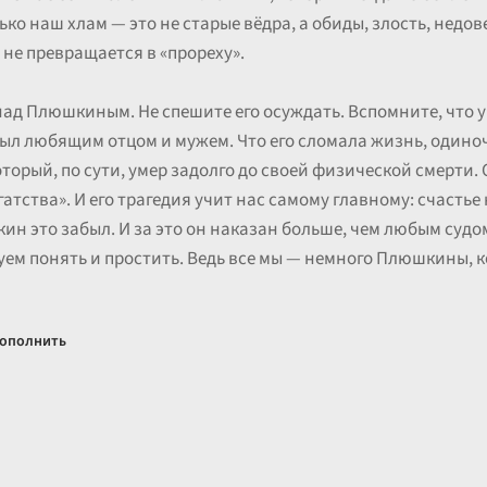
лько наш хлам — это не старые вёдра, а обиды, злость, недо
 не превращается в «прореху».
над Плюшкиным. Не спешите его осуждать. Вспомните, что у
был любящим отцом и мужем. Что его сломала жизнь, одиноч
оторый, по сути, умер задолго до своей физической смерти.
атства». И его трагедия учит нас самому главному: счастье 
н это забыл. И за это он наказан больше, чем любым судом
буем понять и простить. Ведь все мы — немного Плюшкины, ко
ополнить