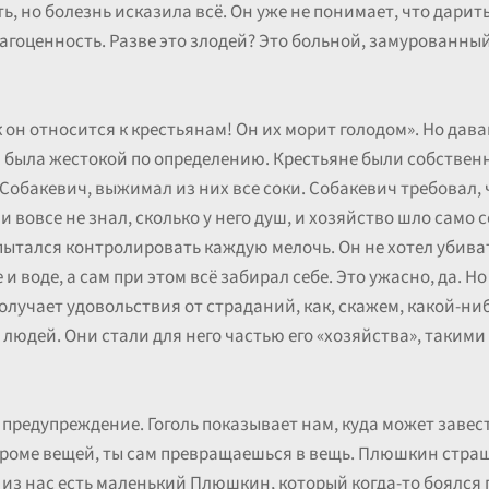
ть, но болезнь исказила всё. Он уже не понимает, что дарит
рагоценность. Разве это злодей? Это больной, замурованн
к он относится к крестьянам! Он их морит голодом». Но дава
ка была жестокой по определению. Крестьяне были собствен
Собакевич, выжимал из них все соки. Собакевич требовал, 
вовсе не знал, сколько у него душ, и хозяйство шло само с
ытался контролировать каждую мелочь. Он не хотел убивать
и воде, а сам при этом всё забирал себе. Это ужасно, да. Но
олучает удовольствия от страданий, как, скажем, какой-ни
 людей. Они стали для него частью его «хозяйства», таким
 предупреждение. Гоголь показывает нам, куда может завес
 кроме вещей, ты сам превращаешься в вещь. Плюшкин страш
м из нас есть маленький Плюшкин, который когда-то боялся