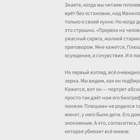
Знаете, когда мы читаем гогол
врёт без остановки, над Манило
только о своей кухне. Но когда 
это страшно. «Прореха на челов
ужасный скряга, жалкий старик, 
приговором. Мне кажется, Плюш
осуждение, а сочувствие. И я по
На первый взгляд, всё очевидно
зерна. Мы видим, как он подбир
Кажется, вот он — портрет абсо
просто так даёт нам его биогра
поняли: Плюшкин не родился т
женат, у него были дети. Его до
экономным. А это, согласитесь,
которая убивает всё живое.