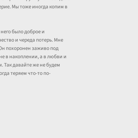
верие. Мы тоже иногда копим в
 него было доброе и
ество и череда потерь. Мне
 Он похоронен заживо под
не в накоплении, а в любви и
. Так давайте же не будем
гда теряем что-то по-