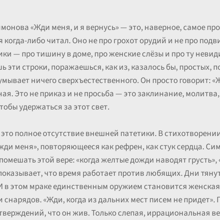
онова «Жди меня, и я вернусь» — это, наверное, самое пр
 когда-либо читал. Оно не про грохот орудий и не про подви
ики — про тишину в доме, про женские слёзы и про ту неви
ь эти строки, поражаешься, как из, казалось бы, простых, 
мывает ничего сверхъестественного. Он просто говорит: «Жд
ая. Это не приказ и не просьба — это заклинание, молитва
обы удержаться за этот свет.
— это полное отсутствие внешней патетики. В стихотворении
«жди меня», повторяющееся как рефрен, как стук сердца. С
омешать этой вере: «когда желтые дожди наводят грусть», «
показывает, что время работает против любящих. Дни тянут
 И в этом мраке единственным оружием становится женская 
 снарядов. «Жди, когда из дальних мест писем не придет». 
тверждений, что он жив. Только слепая, иррациональная ве