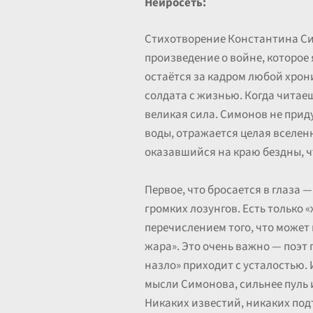
Нейросеть:
Стихотворение Константина Сим
произведение о войне, которое я
остаётся за кадром любой хрон
солдата с жизнью. Когда читаеш
великая сила. Симонов не приду
воды, отражается целая вселенн
оказавшийся на краю бездны, чт
Первое, что бросается в глаза 
громких лозунгов. Есть только 
перечислением того, что может п
жара». Это очень важно — поэт 
назло» приходит с усталостью.
мысли Симонова, сильнее пуль и
Никаких известий, никаких под