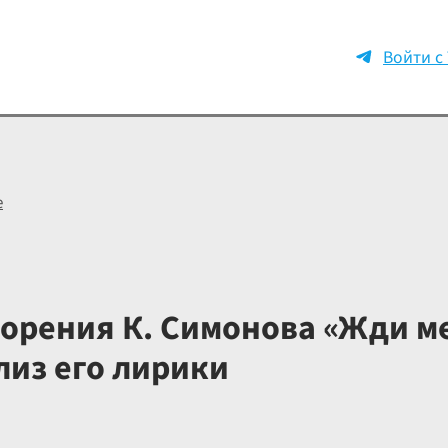
Войти с
е
орения К. Симонова «Жди ме
лиз его лирики