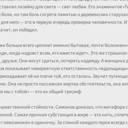
ставлял лазейку для света — свет любви. Его знаменитое «
боли, но там боль согрета памятью о деревенских старухах,
 для него — это в первую очередь проверка человечности. И
ачит, он победил.
ии больше всего цепляет именно бытовая, почти болезненна
ди, когда надоест всем, кто вместе ждет». Это же страшное 
и, друзья. Они могут сдаться, потерять надежду. А женщина
в показывает невероятную ответственность «ждальщицы». 
екладывает её на плечи той, кто осталась. Звучит пугающе,
ю. Она не просто пассивная жертва обстоятельств, она ак
ко мы с тобой» — это их общий триумф.
 нравственной стойкости. Симонов доказал, что метафора 
нной. Самая прочная субстанция в мире — это нить, сплете
иг невозможен в одиночку. За спиной каждого героя всегда с