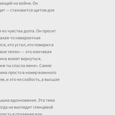
сающей на войне. Он
дет — становится щитом для
 из чувства долга. Он просит
 какая-то невероятная
я, кто устал, кто поверил в
твое тепло» — это ключевая
ина может вернуться.
им ты спасла меня». Самое
века просто в номер военного
е, и это не слабость, а высшая
пышка вдохновения. Эта тема
огда не выглядит глянцевой
 впасть в отчаяние или