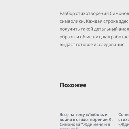
Разбор стихотворения Симонова
символики. Каждая строка здес
получить такой детальный анал
образы и объяснит, как работа
выдаст готовое исследование.
Похожее
Эссе на тему «Любовь и
Сочи
война в стихотворении К.
стих
Симонова "Жди меня и я
«Жди