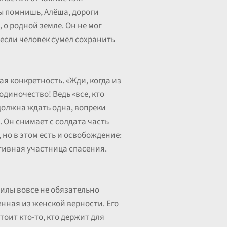
Ты помнишь, Алёша, дороги
 о родной земле. Он не мог
 если человек сумел сохранить
я конкретность. «Жди, когда из
одиночество! Ведь «все, кто
 должна ждать одна, вопреки
Он снимает с солдата часть
 но в этом есть и освобождение:
тивная участница спасения.
силы вовсе не обязательно
нная из женской верности. Его
тоит кто-то, кто держит для