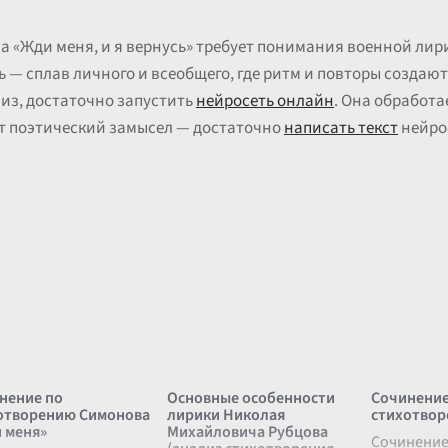
 «Жди меня, и я вернусь» требует понимания военной лир
ь — сплав личного и всеобщего, где ритм и повторы созда
из, достаточно запустить
нейросеть онлайн
. Она обработа
ет поэтический замысел — достаточно
написать текст
нейрос
нение по
Основные особенности
Сочинение
отворению Симонова
лирики Николая
стихотвор
 меня»
Михайловича Рубцова
Сочинение