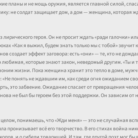
ские планы и не мощь оружия, является главной силой, спа
ку: не солдат защищает дом, а дом — женщина, которая ж
 лирического героя. Он не просит ждать «ради галочки» или
роках «Как я выжил, будем знать только мы с тобой» звучит
в создает эффект заговора: есть «они» — те, кто не дождалс
его любимая, которые знают закон, неведомый другим. «Ты и 
иноним жизни. Пока женщина хранит это тепло в доме, мужч
 «Не понять не ждавшим им, как среди огня ожиданием сво
ерть, это забвение. Ожидание спасает от превращения чело
ова не был бы героем без этой поддержки. Он зависим от не
целом, понимаешь, что «Жди меня» — это не случайная вс
а пронизывает всё его творчество. В его стихах война ник
копов, и о гибели товарищей. И там, где другой поэт мог бы