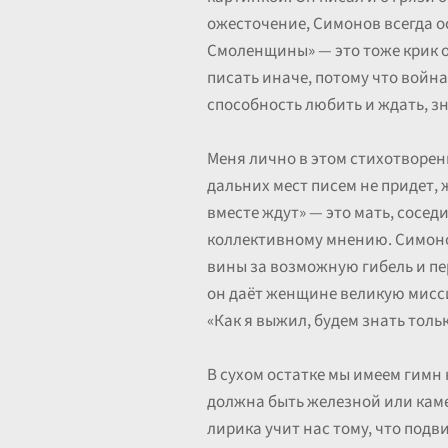
ожесточение, Симонов всегда о
Смоленщины» — это тоже крик о 
писать иначе, потому что война
способность любить и ждать, зн
Меня лично в этом стихотворен
дальних мест писем не придет, ж
вместе ждут» — это мать, сосед
коллективному мнению. Симоно
вины за возможную гибель и пер
он даёт женщине великую мисси
«Как я выжил, будем знать толь
В сухом остатке мы имеем гимн
должна быть железной или каме
лирика учит нас тому, что подв