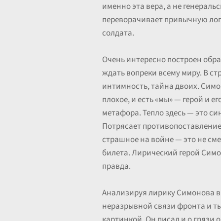
именно эта вера, а не генераль
переворачивает привычную логи
солдата.
Очень интересно построен образ
ждать вопреки всему миру. В ст
интимность, тайна двоих. Симоно
плохое, и есть «мы» — герой и 
метафора. Тепло здесь — это с
Потрясает противопоставление:
страшное на войне — это не см
билета. Лирический герой Симон
правда.
Анализируя лирику Симонова в 
неразрывной связи фронта и тыл
картинкой. Он писал и о грязи о