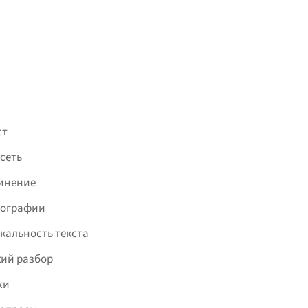
ст
сеть
инение
фографии
кальность текста
ий разбор
хи