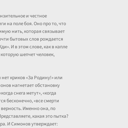
онзительное и честное
ги на поле боя. Оно про то, что
димую нить, которая связывает
почти бытовых слов рождается
и». И в этом слове, как в капле
, которую шепчет человек,
 нет криков «За Родину!» или
имонов нагнетает обстановку
когда снега метут», «когда
ся бесконечно, «все смерти
верность. Именно она, по
Представляете, какая это пытка?
ра. И Симонов утверждает: