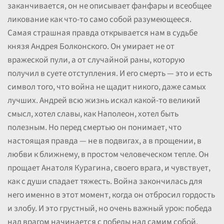
заканчивается, он не описывает фанфары и всеобщее
ликование как что-то само собой разумеющееся.
Самая страшная правда открывается нам в судьбе
князя Андрея Болконского. Он умирает не от
вражеской пули, а от случайной раны, которую
получил в суете отступления. И его смерть — это и есть
символ того, что война не щадит никого, даже самых
лучших. Андрей всю жизнь искал какой-то великий
смысл, хотел славы, как Наполеон, хотел быть
полезным. Но перед смертью он понимает, что
настоящая правда — не в подвигах, а в прощении, в
любви к ближнему, в простом человеческом тепле. Он
прощает Анатоля Курагина, своего врага, и чувствует,
как с души спадает тяжесть. Война закончилась для
него именно в этот момент, когда он отбросил гордость
и злобу. И это грустный, но очень важный урок: победа
над врагом начинается с победы над самим собой.