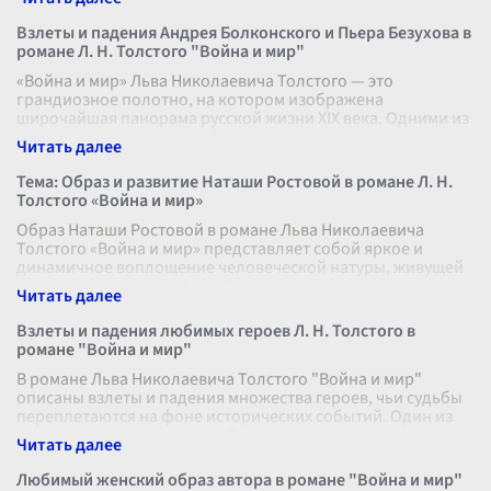
Взлеты и падения Андрея Болконского и Пьера Безухова в
романе Л. Н. Толстого "Война и мир"
«Война и мир» Льва Николаевича Толстого — это
грандиозное полотно, на котором изображена
широчайшая панорама русской жизни XIX века. Одними из
центральных персонажей этого эпическо
...
Тема: Образ и развитие Наташи Ростовой в романе Л. Н.
Толстого «Война и мир»
Образ Наташи Ростовой в романе Льва Николаевича
Толстого «Война и мир» представляет собой яркое и
динамичное воплощение человеческой натуры, живущей
и развивающейся на фоне бурных
...
Взлеты и падения любимых героев Л. Н. Толстого в
романе "Война и мир"
В романе Льва Николаевича Толстого "Война и мир"
описаны взлеты и падения множества героев, чьи судьбы
переплетаются на фоне исторических событий. Один из
центральных персонажей, П
...
Любимый женский образ автора в романе "Война и мир"