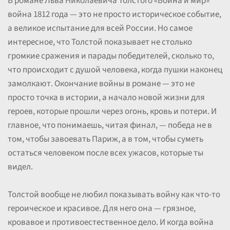
В романе Льва Николаевича Толстого «Война и мир»
война 1812 года — это не просто историческое событие,
а великое испытание для всей России. Но самое
интересное, что Толстой показывает не столько
громкие сражения и парады победителей, сколько то,
что происходит с душой человека, когда пушки наконец
замолкают. Окончание войны в романе — это не
просто точка в истории, а начало новой жизни для
героев, которые прошли через огонь, кровь и потери. И
главное, что понимаешь, читая финал, — победа не в
том, чтобы завоевать Париж, а в том, чтобы суметь
остаться человеком после всех ужасов, которые ты
видел.
Толстой вообще не любил показывать войну как что-то
героическое и красивое. Для него она — грязное,
кровавое и противоестественное дело. И когда война