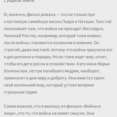
с родной земли.
И, конечно, финал романа — это не только про
счастливую семейную жизнь Пьера и Наташи. Толстой
показывает нам, что война не проходит бесследно.
Николай Ростов, например, который тоже воевал,
после войны становится хозяином в имении. Он
строгий, даже жесткий, потому что война приучила его
к дисциплине и порядку. Но он тоже ищет мир, хочет,
чтобы его дети росли в спокойствии. А его жена Марья
Болконская, сестра погибшего Андрея, наоборот,
привносит в дом веру и доброту. Они вместе строят
свой маленький мир, который устоял вопреки
страшным годам.
Самое важное, что я выношу из финала «Войны и
мира», это то, что война не имеет смысла. Она