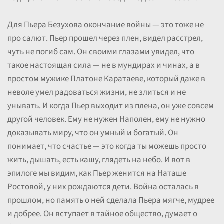
Для Пьера Безухова окончание войны — это тоже не
про салют. Пьер прошел через плен, видел расстрел,
чуть не погиб сам. Он своими глазами увидел, что
такое настоящая сила — не в мундирах и чинах, а в
простом мужике Платоне Каратаеве, который даже в
неволе умел радоваться жизни, не злиться и не
унывать. И когда Пьер выходит из плена, он уже совсем
другой человек. Ему не нужен Наполен, ему не нужно
доказывать миру, что он умный и богатый. Он
понимает, что счастье — это когда ты можешь просто
жить, дышать, есть кашу, глядеть на небо. И вот в
эпилоге мы видим, как Пьер женится на Наташе
Ростовой, у них рождаются дети. Война осталась в
прошлом, но память о ней сделала Пьера мягче, мудрее
и добрее. Он вступает в тайное общество, думает о