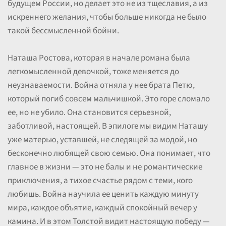
будущем России, но делает это не из тщеславия, а из
искреннего желания, чтобы больше никогда не было
такой бессмысленной бойни.
Наташа Ростова, которая в начале романа была
легкомысленной девочкой, тоже меняется до
неузнаваемости. Война отняла у нее брата Петю,
который погиб совсем мальчишкой. Это горе сломало
ее, но не убило. Она становится серьезной,
заботливой, настоящей. В эпилоге мы видим Наташу
уже матерью, уставшей, не следящей за модой, но
бесконечно любящей свою семью. Она понимает, что
главное в жизни — это не балы и не романтические
приключения, а тихое счастье рядом с теми, кого
любишь. Война научила ее ценить каждую минуту
мира, каждое объятие, каждый спокойный вечер у
камина. И в этом Толстой видит настоящую победу —