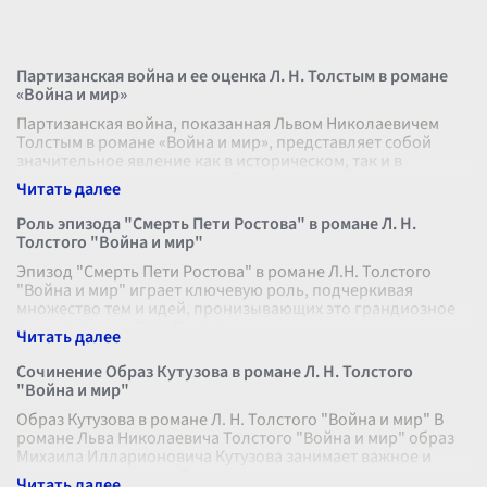
Партизанская война и ее оценка Л. Н. Толстым в романе
«Война и мир»
Партизанская война, показанная Львом Николаевичем
Толстым в романе «Война и мир», представляет собой
значительное явление как в историческом, так и в
художественном контексте. Толс
...
Роль эпизода "Смерть Пети Ростова" в романе Л. Н.
Толстого "Война и мир"
Эпизод "Смерть Пети Ростова" в романе Л.Н. Толстого
"Война и мир" играет ключевую роль, подчеркивая
множество тем и идей, пронизывающих это грандиозное
произведение. Петя Ростов, м
...
Сочинение Образ Кутузова в романе Л. Н. Толстого
"Война и мир"
Образ Кутузова в романе Л. Н. Толстого "Война и мир" В
романе Льва Николаевича Толстого "Война и мир" образ
Михаила Илларионовича Кутузова занимает важное и
значительное место. Он
...