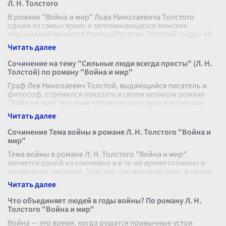
Л. Н. Толстого
В романе "Война и мир" Льва Николаевича Толстого
одним из самых ярких и запоминающихся женских
персонажей является Наташа Ростова. Толстой создал её
образ с особой нежностью и вним
...
Сочинение на тему "Сильные люди всегда просты" (Л. Н.
Толстой) по роману "Война и мир"
Граф Лев Николаевич Толстой, выдающийся писатель и
философ, стремился показать в своем великом романе
"Война и мир" величие человеческого духа и истинные
черты характера, которые д
...
Сочинение Тема войны в романе Л. Н. Толстого "Война и
мир"
Тема войны в романе Л. Н. Толстого "Война и мир"
является одной из ключевых и в то же время сложных в
понимании читателя. Толстой, как великий эпик, в своем
произведении охватывает
...
Что объединяет людей в годы войны? По роману Л. Н.
Толстого "Война и мир"
Война — это время, когда рушатся привычные устои