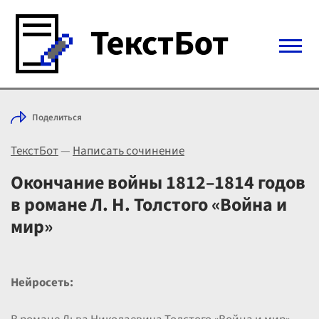
Войти с Telegram
Поделиться
Вход
ТекстБот
—
Написать сочинение
Выбрать режим
Цены
Окончание войны 1812–1814 годов
в романе Л. Н. Толстого «Война и
мир»
Нейросеть: