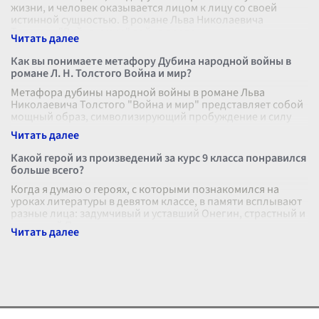
жизни, и человек оказывается лицом к лицу со своей
истинной сущностью. В романе Льва Николаевича
Толстого "Война и мир" война предс
...
Как вы понимаете метафору Дубина народной войны в
романе Л. Н. Толстого Война и мир?
Метафора дубины народной войны в романе Льва
Николаевича Толстого "Война и мир" представляет собой
мощный образ, символизирующий пробуждение и силу
русского народа в противостоянии
...
Какой герой из произведений за курс 9 класса понравился
больше всего?
Когда я думаю о героях, с которыми познакомился на
уроках литературы в девятом классе, в памяти всплывают
разные лица: задумчивый и уставший Онегин, страстный и
мятежный Печорин, н
...