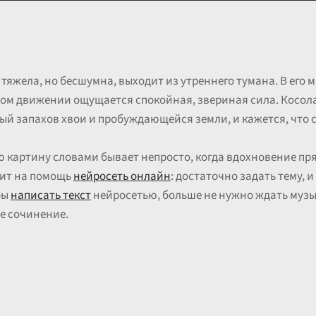
тяжела, но бесшумна, выходит из утреннего тумана. В его м
ждом движении ощущается спокойная, звериная сила. Косо
ый запахов хвои и пробуждающейся земли, и кажется, что с
 картину словами бывает непросто, когда вдохновение пр
дит на помощь
нейросеть онлайн
: достаточно задать тему, 
бы
написать текст
нейросетью, больше не нужно ждать музы
е сочинение.