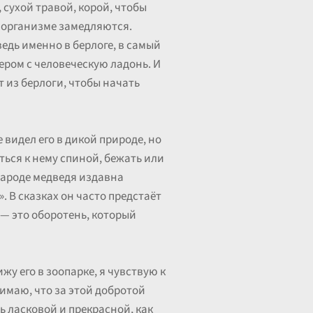
 сухой травой, корой, чтобы
 в организме замедляются.
ведь именно в берлоге, в самый
ером с человеческую ладонь. И
т из берлоги, чтобы начать
 видел его в дикой природе, но
ться к нему спиной, бежать или
 народе медведя издавна
 В сказках он часто предстаёт
 — это оборотень, который
у его в зоопарке, я чувствую к
имаю, что за этой добротой
ь ласковой и прекрасной, как