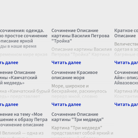
 сочинения: одежда.
Сочинение Описание
Краткое с
о простое сочинение
картины Василия Петрова
Описание
описание яркой
"Тройка"
Величеств
ды в наше время
Описание картины Василия
одетая в з
временном мире яркая
Петрова "Тройка" Картина
багряные 
да стала
Василия Петрова "Тройка"
царственн
ъемлемой частью
ярко передает дух и
лесам и по
едневного гардероба.
атмосферу русской зимы. В
сверкающи
нение Описание
Сочинение Красивое
Сочинение
отражает
центре полотна изображена
оттенками 
ины «Камчатский
описание моря
Айя»: опи
видуальность,
тройка лошадей, резво
осыпались 
й медведь»
Айвазовск
еркивает стиль и
мчащихся п
Море, широкое и
...
поднимая
.
оляет выразить свое
ина «Камчатский бурый
бескрайнее, раскинулось
Картина И
роение. Каждая де
едь» представляет
...
передо мной, словно
Константи
й завораживающее
бесконечная синяя лента,
Айвазовско
зведение искусства,
переливающаяся оттенками
Айя» являе
рое переносит зрителя
чистейшей лазури и
ярчайших 
нение на тему «Мое
Сочинение Описание
ровость и великолепие
глубокого индиго. В его
мастерств
шение к образу Петра
картины "Три медведя"
й природы Камчатки.
спокойные воды,
бушующей 
 сочинение описание
олотне
...
одновременн
Картина "Три медведя"
...
Айвазовск
 I Великий — одна из
представляет собой яркий и
своим уни
.