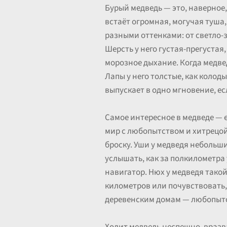
Бурый медведь — это, наверное,
встаёт огромная, могучая туша,
разными оттенками: от светло-з
Шерсть у него густая-прегустая
морозное дыхание. Когда медведь
Лапы у него толстые, как колод
выпускает в одно мгновение, ес
Самое интересное в медведе — е
мир с любопытством и хитрецой
броску. Уши у медведя небольши
услышать, как за полкилометра 
навигатор. Нюх у медведя такой
километров или почувствовать, 
деревенским домам — любопытст