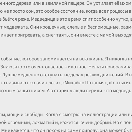
енного дерева или в земляной пещере. Он устилает её мхом,
о не просто сон, это особое состояние, когда все процессы
е бьётся реже. Медведица в это время спит особенно чутко, 
ет медвежата. Они крошечные, слепые и беспомощные, разм
чинает пригревать, а снег таять, они вместе с мамой выходя
о событие, которое запоминается на всю жизнь. Я никогда не
 Знаю, что это очень опасное животное. Нельзя поворачива
. Лучше медленно отступать, не делая резких движений. В
о называют «хозяин леса», «Михайло Потапыч», «Топтыгин».
розным защитником. А в старину люди верили, что медведь
ы, мощи и свободы. Когда я смотрю на иллюстрации или виж
ой огромный, лохматый и, кажется, очень добрый. Но я пон
 Мне кажется, что он похож на саму природу: она может быт