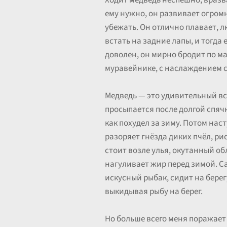
Ходит медведь неспешно, вразв
ему нужно, он развивает огромн
убежать. Он отлично плавает, л
встать на задние лапы, и тогда
доволен, он мирно бродит по ма
муравейнике, с наслаждением с
Медведь — это удивительный всея
просыпается после долгой спячк
как похудел за зиму. Потом нас
разоряет гнёзда диких пчёл, ри
стоит возле улья, окутанный об
нагуливает жир перед зимой. Са
искусный рыбак, сидит на берег
выкидывая рыбу на берег.
Но больше всего меня поражает 