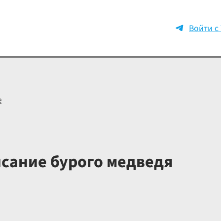
Войти с
е
сание бурого медведя