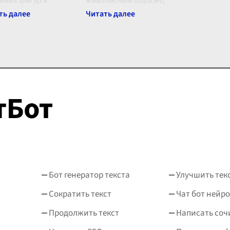
евых фигур в
живописный образец
ийской истории, и мое
русского изобразительного
шение к его образу
искусства, который
дывается из множества
переносит зрителя в
оров, обогащенных
глубину сказочного леса, где
ением его деяний и
природа и фантазия
...
едия. С одной
...
Бот генератор текста
Улучшить тек
Сократить текст
Чат бот нейро
Продолжить текст
Написать соч