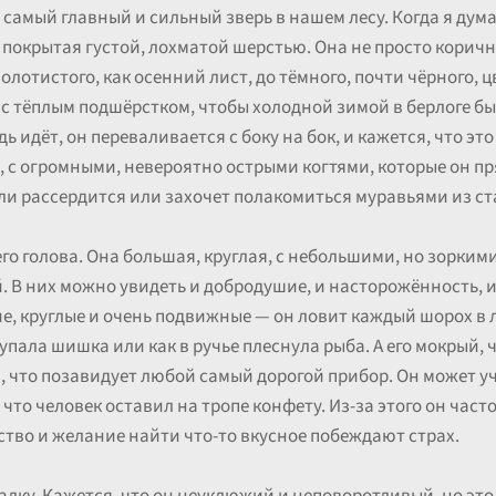
 самый главный и сильный зверь в нашем лесу. Когда я дума
 покрытая густой, лохматой шерстью. Она не просто корич
олотистого, как осенний лист, до тёмного, почти чёрного, 
, с тёплым подшёрстком, чтобы холодной зимой в берлоге б
 идёт, он переваливается с боку на бок, и кажется, что это 
ы, с огромными, невероятно острыми когтями, которые он пря
ли рассердится или захочет полакомиться муравьями из ст
го голова. Она большая, круглая, с небольшими, но зорким
. В них можно увидеть и добродушие, и насторожённость, 
е, круглые и очень подвижные — он ловит каждый шорох в л
упала шишка или как в ручье плеснула рыба. А его мокрый,
, что позавидует любой самый дорогой прибор. Он может уч
что человек оставил на тропе конфету. Из-за этого он част
во и желание найти что-то вкусное побеждают страх.