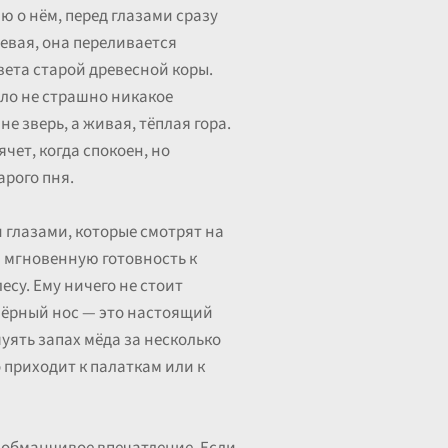
ю о нём, перед глазами сразу
невая, она переливается
цвета старой древесной коры.
ыло не страшно никакое
не зверь, а живая, тёплая гора.
чет, когда спокоен, но
арого пня.
и глазами, которые смотрят на
и мгновенную готовность к
есу. Ему ничего не стоит
 чёрный нос — это настоящий
уять запах мёда за несколько
о приходит к палаткам или к