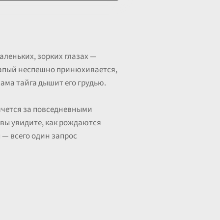
аленьких, зорких глазах —
лапый неспешно принюхивается,
ама тайга дышит его грудью.
ячется за повседневными
и вы увидите, как рождаются
 — всего один запрос