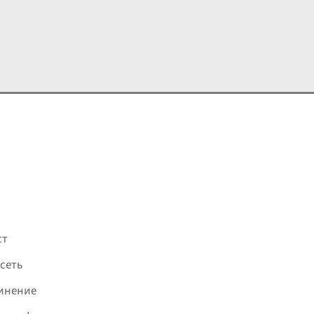
ст
сеть
инение