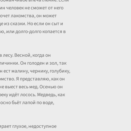
о обманчивое впечатление. Если
ин человек не сможет от него
хочет лакомства, он может
 из сказки. Но если он сыт и
ю, или долго-долго копается в
 лесу. Весной, когда он
ичинки. Он голоден и зол, так
 ест малину, чернику, голубику,
омство. Я представляю, как он
не выест весь мед. Осенью он
еку идёт лосось. Медведь, как
осно бьёт лапой по воде,
ирает глухое, недоступное