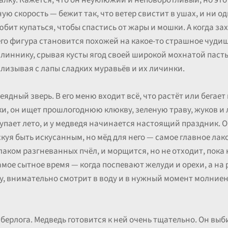
алку. Кажется, что он неуклюжий и неповоротливый, но эт
ую скорость — бежит так, что ветер свистит в ушах, и ни од
юбит купаться, чтобы спастись от жары и мошки. А когда за
 его фигура становится похожей на какое-то страшное чудище
линнику, срывая кусты ягод своей широкой мохнатой пасть
лизывая с лапы сладких муравьёв и их личинки.
дный зверь. В его меню входит всё, что растёт или бегает в
и, он ищет прошлогоднюю клюкву, зеленую траву, жуков и л
тупает лето, и у медведя начинается настоящий праздник. Он
скуя быть искусанным, но мёд для него — самое главное лак
лаком разгневанных пчёл, и морщится, но не отходит, пока 
мое сытное время — когда поспевают желуди и орехи, а на р
у, внимательно смотрит в воду и в нужный момент молниен
берлога. Медведь готовится к ней очень тщательно. Он выб