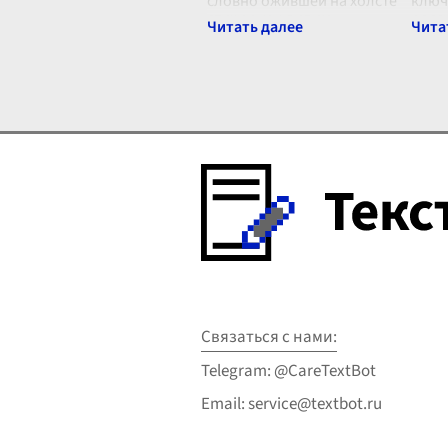
словно ожившей на холсте
ключ
стихии, мы видим
росс
отображение мощи и
отно
величия природы в картине
скла
Ивана Айвазовского "Буря у
факт
мыса Айя". Мастерство
изуч
художника заключается в
...
насл
Связаться с нами:
Telegram: @CareTextBot
Email: service@textbot.ru