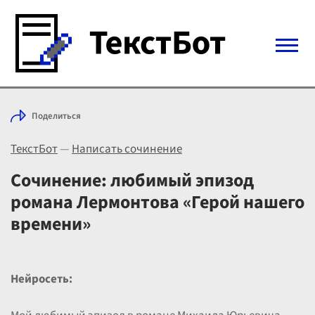
Войти с Telegram
Поделиться
Вход
ТекстБот
—
Написать сочинение
Выбрать режим
Цены
Сочинение: любимый эпизод
романа Лермонтова «Герой нашего
времени»
Нейросеть: