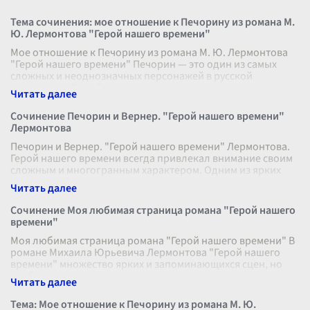
Тема сочинения: мое отношение к Печорину из романа М.
Ю. Лермонтова "Герой нашего времени"
Мое отношение к Печорину из романа М. Ю. Лермонтова
"Герой нашего времени" Печорин — это один из самых
сложных и неоднозначных персонажей в русской
литературе. Его образ задает мн
...
Сочинение Печорин и Вернер. "Герой нашего времени"
Лермонтова
Печорин и Вернер. "Герой нашего времени" Лермонтова.
Герой нашего времени всегда привлекал внимание своим
сложным и многогранным характером. Одним из ярких
персонажей, отражающих
...
Сочинение Моя любимая страница романа "Герой нашего
времени"
Моя любимая страница романа "Герой нашего времени" В
романе Михаила Юрьевича Лермонтова "Герой нашего
времени" множество ярких и запоминающихся сцен, но
особое впечатление на меня
...
Тема: Мое отношение к Печорину из романа М. Ю.