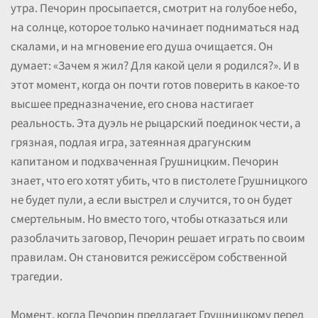
утра. Печорин просыпается, смотрит на голубое небо,
на солнце, которое только начинает подниматься над
скалами, и на мгновение его душа очищается. Он
думает: «Зачем я жил? Для какой цели я родился?». И в
этот момент, когда он почти готов поверить в какое-то
высшее предназначение, его снова настигает
реальность. Эта дуэль не рыцарский поединок чести, а
грязная, подлая игра, затеянная драгунским
капитаном и подхваченная Грушницким. Печорин
знает, что его хотят убить, что в пистолете Грушницкого
не будет пули, а если выстрел и случится, то он будет
смертельным. Но вместо того, чтобы отказаться или
разоблачить заговор, Печорин решает играть по своим
правилам. Он становится режиссёром собственной
трагедии.
Момент, когда Печорин предлагает Грушницкому перед