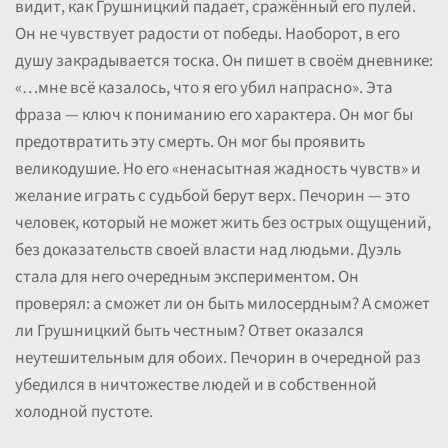
видит, как Грушницкий падает, сражённый его пулей.
Он не чувствует радости от победы. Наоборот, в его
душу закрадывается тоска. Он пишет в своём дневнике:
«…мне всё казалось, что я его убил напрасно». Эта
фраза — ключ к пониманию его характера. Он мог бы
предотвратить эту смерть. Он мог бы проявить
великодушие. Но его «ненасытная жадность чувств» и
желание играть с судьбой берут верх. Печорин — это
человек, который не может жить без острых ощущений,
без доказательств своей власти над людьми. Дуэль
стала для него очередным экспериментом. Он
проверял: а сможет ли он быть милосердным? А сможет
ли Грушницкий быть честным? Ответ оказался
неутешительным для обоих. Печорин в очередной раз
убедился в ничтожестве людей и в собственной
холодной пустоте.