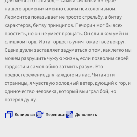
Для меня этот эпизод — самый сильный в «Герое
нашего времени» именно своим психологизмом.
Лермонтов показывает не просто стрельбу, а битву
характеров, битву принципов. Печорин мог бы всех
простить, но он не умеет прощать. Он слишком умён и
слишком горд. И эта гордость уничтожает всё вокруг.
Сцена дуэли заставляет задуматься о том, как легко мы
можем разрушить чужую жизнь, если позволим своей
гордости и самолюбию затмить разум. Это
предостережение для каждого из нас. Читая эти
страницы, я чувствую холодный ветер, дующий с гор, и
одиночество человека, который выиграл бой, но
потерял душу.
Копировать
Переписать
Дополнить