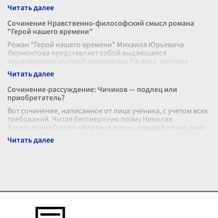
образ человека, уставшего от ж
...
Сочинение Нравственно-философский смысл романа
"Герой нашего времени"
Роман "Герой нашего времени" Михаила Юрьевича
Лермонтова представляет собой выдающееся
произведение русской литературы XIX века, которое
раскрывает глубоко нравственно-философские
...
Сочинение-рассуждение: Чичиков — подлец или
приобретатель?
Вот сочинение, написанное от лица ученика, с учетом всех
требований. Читая бессмертную поэму Николая
Васильевича Гоголя «Мертвые души», каждый из нас рано
или поздно задается одни
...