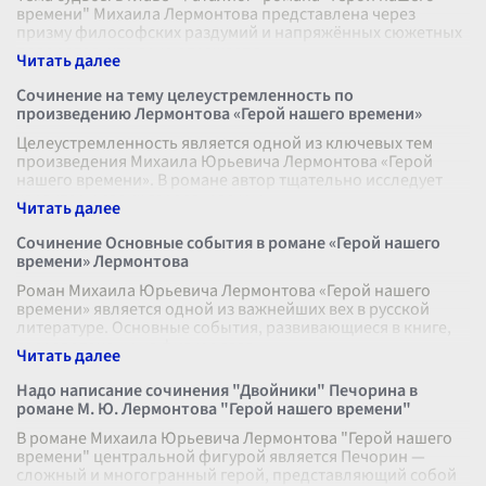
времени" Михаила Лермонтова представлена через
призму философских раздумий и напряжённых сюжетных
поворотов, что ярко отражает в
...
Сочинение на тему целеустремленность по
произведению Лермонтова «Герой нашего времени»
Целеустремленность является одной из ключевых тем
произведения Михаила Юрьевича Лермонтова «Герой
нашего времени». В романе автор тщательно исследует
характеры своих героев, раскры
...
Сочинение Основные события в романе «Герой нашего
времени» Лермонтова
Роман Михаила Юрьевича Лермонтова «Герой нашего
времени» является одной из важнейших вех в русской
литературе. Основные события, развивающиеся в книге,
сосредоточены на фигуре глав
...
Надо написание сочинения "Двойники" Печорина в
романе М. Ю. Лермонтова "Герой нашего времени"
В романе Михаила Юрьевича Лермонтова "Герой нашего
времени" центральной фигурой является Печорин —
сложный и многогранный герой, представляющий собой