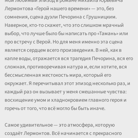
Мой любимый эпизод в романе Михаила Юрьевича
Лермонтова «Герой нашего времени» — это, без
сомнения, сцена дуэли Печорина с Грушницким.
Наверное, кто-то скажет, что это слишком мрачный
выбор, что лучше было бы написать про «Тамань» или
про встречу с Верой. Но для меня именно эта сцена
является сердцем всего произведения. В ней, как в
капле воды, отражается вся трагедия Печорина, вся его
сложная, противоречивая натура и, если хотите, вся
бессмысленная жестокость мира, который его
окружает. Я перечитывал этот эпизод несколько раз, и
каждый раз он вызывает у меня смешанные чувства:
восхищение умом и хладнокровием главного героя и
горечь от того, что всё могло бы быть иначе.
Самое удивительное — это атмосфера, которую
создаёт Лермонтов. Всё начинается с прекрасного