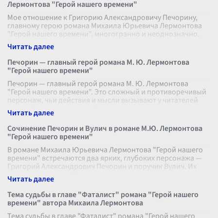
Лермонтова "Герой нашего времени"
Мое отношение к Григорию Александровичу Печорину,
главному герою романа Михаила Юрьевича Лермонтова
"Герой нашего времени", многогранно и неоднозначно.
Этот персонаж вызывает у мен
...
Печорин — главный герой романа М. Ю. Лермонтова
"Герой нашего времени"
Печорин — главный герой романа М. Ю. Лермонтова
"Герой нашего времени". Это сложный и противоречивый
персонаж, чьи действия и мысли вызывают у читателей
разнообразные чувства. Его
...
Сочинение Печорин и Вулич в романе М.Ю. Лермонтова
"Герой нашего времени"
В романе Михаила Юрьевича Лермонтова "Герой нашего
времени" встречаются два ярких, глубоких персонажа —
Григорий Александрович Печорин и поручик Вулич. Их
встреча в новелле "Фатали
...
Тема судьбы в главе "Фаталист" романа "Герой нашего
времени" автора Михаила Лермонтова
Тема судьбы в главе "Фаталист" романа "Герой нашего