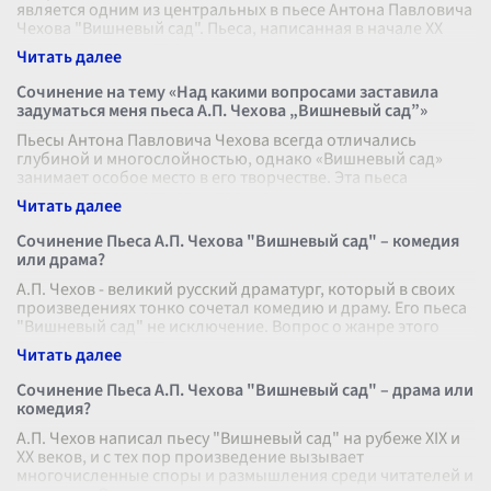
является одним из центральных в пьесе Антона Павловича
Чехова "Вишневый сад". Пьеса, написанная в начале XX
века, является не тол
...
Сочинение на тему «Над какими вопросами заставила
задуматься меня пьеса А.П. Чехова „Вишневый сад”»
Пьесы Антона Павловича Чехова всегда отличались
глубиной и многослойностью, однако «Вишневый сад»
занимает особое место в его творчестве. Эта пьеса
заставляет задуматься не только
...
Сочинение Пьеса А.П. Чехова "Вишневый сад" – комедия
или драма?
А.П. Чехов - великий русский драматург, который в своих
произведениях тонко сочетал комедию и драму. Его пьеса
"Вишневый сад" не исключение. Вопрос о жанре этого
произведения остае
...
Сочинение Пьеса А.П. Чехова "Вишневый сад" – драма или
комедия?
А.П. Чехов написал пьесу "Вишневый сад" на рубеже XIX и
XX веков, и с тех пор произведение вызывает
многочисленные споры и размышления среди читателей и