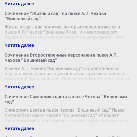
критиков. Один из главных в
...
Сочинение "Жизнь и сад" по пьесе А.П. Чехова
"Вишневый сад"
Жизнь и сад – два понятия, которые переплетаются в
пьесе А.П. Чехова "Вишневый сад" и символизируют
глубинные смыслы человеческого существования. Этот
классический произведение рус
...
Сочинение Второстепенные персонажи в пьесе А.П.
Чехова "Вишневый сад"
В пьесе А.П. Чехова "Вишневый сад" второстепенные
персонажи играют важную роль в раскрытии основных
тем и идей произведения. Они служат фоном для главных
героев, обогащают картину
...
Сочинение Символика цвета в пьесе Чехова "Вишневый
сад"
Символика цвета в пьесе Чехова "Вишневый сад" Пьеса
Антона Павловича Чехова "Вишневый сад" обладает
глубоким символическим значением, выраженным через
многообразие цветов, использ
...