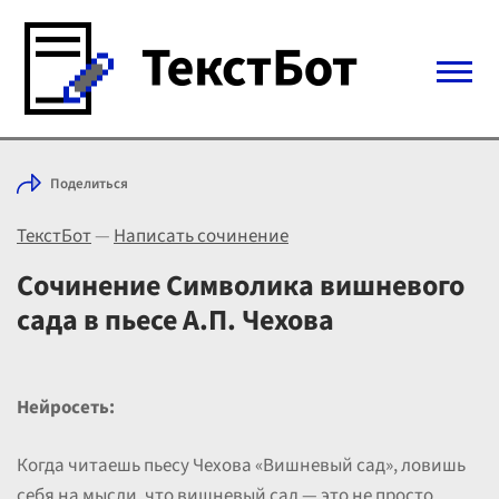
Войти с Telegram
Поделиться
Вход
ТекстБот
—
Написать сочинение
Выбрать режим
Цены
Сочинение Символика вишневого
сада в пьесе А.П. Чехова
Нейросеть:
Когда читаешь пьесу Чехова «Вишневый сад», ловишь
себя на мысли, что вишневый сад — это не просто