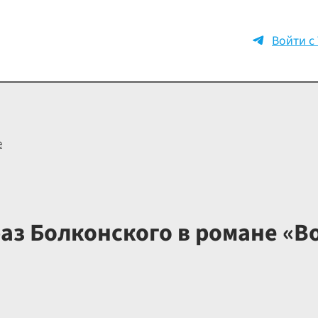
Войти с
е
аз Болконского в романе «В