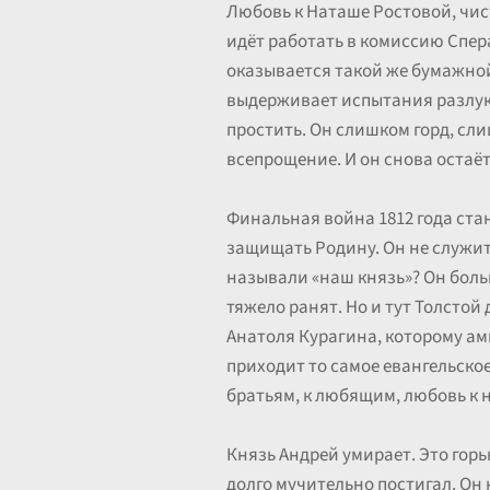
Любовь к Наташе Ростовой, чист
идёт работать в комиссию Спера
оказывается такой же бумажной
выдерживает испытания разлуко
простить. Он слишком горд, сли
всепрощение. И он снова остаёт
Финальная война 1812 года ста
защищать Родину. Он не служит 
называли «наш князь»? Он больш
тяжело ранят. Но и тут Толстой 
Анатоля Курагина, которому амп
приходит то самое евангельское
братьям, к любящим, любовь к 
Князь Андрей умирает. Это горьк
долго мучительно постигал. Он 