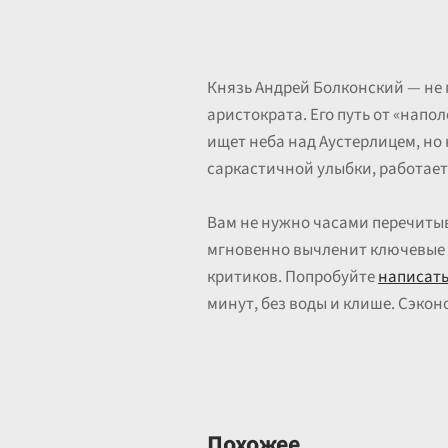
Князь Андрей Болконский — не 
аристократа. Его путь от «нап
ищет неба над Аустерлицем, но 
саркастичной улыбки, работает
Вам не нужно часами перечиты
мгновенно вычленит ключевые э
критиков. Попробуйте
написать
минут, без воды и клише. Сэкон
Похожее