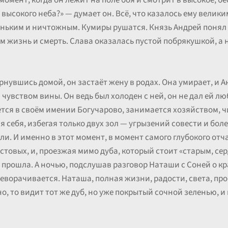
 момент, когда он лежит на поле боя и смотрит в высокое, б
 высокого неба?» — думает он. Всё, что казалось ему велики
еньким и ничтожным. Кумиры рушатся. Князь Андрей понял 
чем жизнь и смерть. Слава оказалась пустой побрякушкой, а 
рнувшись домой, он застаёт жену в родах. Она умирает, и 
чувством вины. Он ведь был холоден с ней, он не дал ей люб
тся в своём имении Богучарово, занимается хозяйством, чи
ля себя, избегая только двух зол — угрызений совести и бол
ли. И именно в этот момент, в момент самого глубокого отч
остовых, и, проезжая мимо дуба, который стоит «старым, с
на прошла. А ночью, подслушав разговор Наташи с Соней о кр
ереворачивается. Наташа, полная жизни, радости, света, пр
но, то видит тот же дуб, но уже покрытый сочной зеленью, и