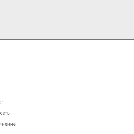
ст
сеть
инение