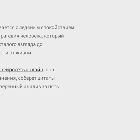
ивается с ледяным спокойствием
трагедия человека, который
сталого взгляда до
сти от жизни.
е
нейросеть онлайн
: она
анения, соберет цитаты
веренный анализ за пять