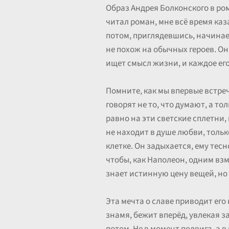
Образ Андрея Болконского в ро
читал роман, мне всё время каз
потом, приглядевшись, начинае
не похож на обычных героев. Он
ищет смысл жизни, и каждое ег
Помните, как мы впервые встре
говорят не то, что думают, а то
равно на эти светские сплетни,
не находит в душе любви, тольк
клетке. Он задыхается, ему тесн
чтобы, как Наполеон, одним взм
знает истинную цену вещей, но 
Эта мечта о славе приводит его
знамя, бежит вперёд, увлекая з