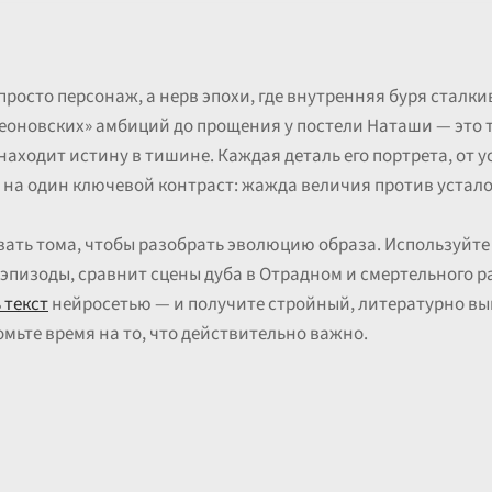
просто персонаж, а нерв эпохи, где внутренняя буря сталк
олеоновских» амбиций до прощения у постели Наташи — это 
находит истину в тишине. Каждая деталь его портрета, от у
 на один ключевой контраст: жажда величия против устало
вать тома, чтобы разобрать эволюцию образа. Используйт
пизоды, сравнит сцены дуба в Отрадном и смертельного р
 текст
нейросетью — и получите стройный, литературно вы
омьте время на то, что действительно важно.