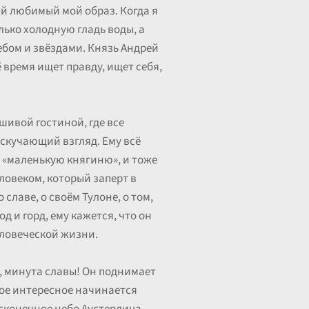
ый любимый мой образ. Когда я
лько холодную гладь воды, а
ебом и звёздами. Князь Андрей
ё время ищет правду, ищет себя,
шивой гостиной, где все
, скучающий взгляд. Ему всё
, «маленькую княгиню», и тоже
еловеком, который заперт в
 славе, о своём Тулоне, о том,
д и горд, ему кажется, что он
еловеческой жизни.
а, минута славы! Он поднимает
амое интересное начинается