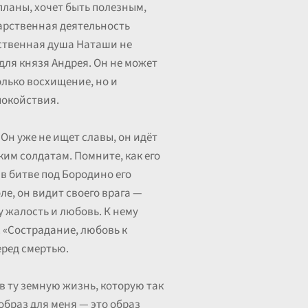
планы, хочет быть полезным,
дарственная деятельность
ественная душа Наташи не
ля князя Андрея. Он не может
олько восхищение, но и
покойствия.
Он уже не ищет славы, он идёт
ким солдатам. Помните, как его
 в битве под Бородино его
ле, он видит своего врага —
у жалость и любовь. К нему
. «Сострадание, любовь к
еред смертью.
я в ту земную жизнь, которую так
образ для меня — это образ