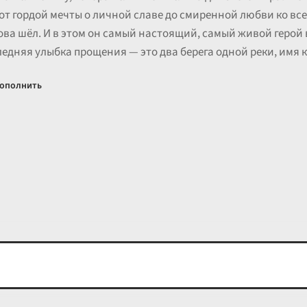
от гордой мечты о личной славе до смиренной любви ко вс
ва шёл. И в этом он самый настоящий, самый живой герой в
ледняя улыбка прощения — это два берега одной реки, имя 
ополнить