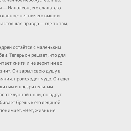
есконечное небо Аустерлица.
м — Наполеон, его слава, его
главное: нет ничего выше и
настоящая правда — где-то там,
Андрей остаётся с маленьким
ви. Теперь он решает, что для
тает книги и не верит ни во
езни». Он зарыл свою душу в
аяния, происходит чудо. Он едет
ердитым и презрительным
асоте лунной ночи, он вдруг
обивает брешь в его ледяной
 понимает: «Нет, жизнь не