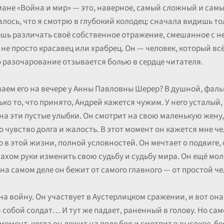
мане «Война и мир» — это, наверное, самый сложный и сам
алось, что я смотрю в глубокий колодец: сначала видишь то
шь различать своё собственное отражение, смешанное с н
 не просто красавец или храбрец. Он — человек, который вс
о разочарование отзывается болью в сердце читателя.
чаем его на вечере у Анны Павловны Шерер? В душной, фаль
лько то, что принято, Андрей кажется чужим. У него усталый
 на эти пустые улыбки. Он смотрит на свою маленькую жену
о чувство долга и жалость. В этот момент он кажется мне ч
о в этой жизни, полной условностей. Он мечтает о подвиге, о
ахом руки изменить свою судьбу и судьбу мира. Он ещё моло
на самом деле он бежит от самого главного — от простой ч
 на войну. Он участвует в Аустерлицком сражении, и вот он
а собой солдат… И тут же падает, раненный в голову. Но с