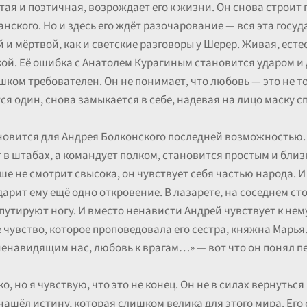
ая и поэтичная, возрождает его к жизни. Он снова строит 
нского. Но и здесь его ждёт разочарование — вся эта госу
 и мёртвой, как и светские разговоры у Шерер. Живая, ест
й. Её ошибка с Анатолем Курагиным становится ударом и д
шком требователен. Он не понимает, что любовь — это не т
ся один, снова замыкается в себе, надевая на лицо маску с
новится для Андрея Болконского последней возможностью. 
в штабах, а командует полком, становится простым и близ
е не смотрит свысока, он чувствует себя частью народа. И
дарит ему ещё одно откровение. В лазарете, на соседнем сто
утируют ногу. И вместо ненависти Андрей чувствует к нем
 чувство, которое проповедовала его сестра, княжна Марья
ненавидящим нас, любовь к врагам…» — вот что он понял п
о, но я чувствую, что это не конец. Он не в силах вернутьс
нашёл истину, которая слишком велика для этого мира. Его 