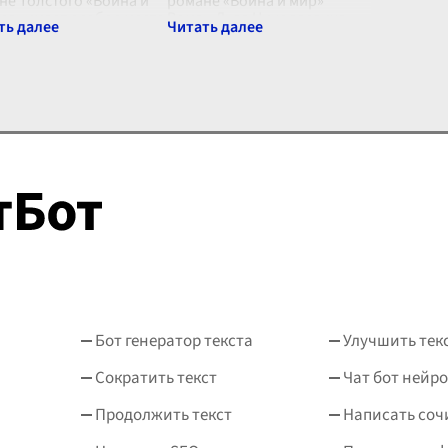
не Толстого «Война и
романе «Война и мир»
 занимает особое место
Роман Льва Николаевича
и множества
Толстого "Война и мир" -
онажей, созданных
одно из самых значительных
ким русским писателем.
произведений мировой
ерсонаж представляет
литературы, в котором
й сочетан
...
отображены судьб
...
Бот генератор текста
Улучшить тек
Сократить текст
Чат бот нейро
Продолжить текст
Написать соч