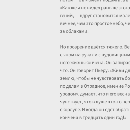
потом. Не в момент подвига, а в
«Как же я не видел раньше этого
гений, — вдруг становится мал
вечнее, чем это простое небо, 
за облаками.
Но прозрение даётся тяжело. Ве
сыном на руках и с чудовищным 
него жизнь кончена. Он запирае
что. Он говорит Пьеру: «Живи д
землю, чтобы не чувствовать бо
по делам в Отрадное, имение Р
уродом», думает, что и его вес
чувствует, что в душе что-то п
скорлупе. И когда он едет обрат
кончена в тридцать один год!»