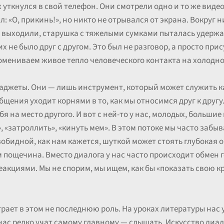
 уткнулся в свой телефон. Они смотрели одно и то же виде
: «О, прикинь!», но никто не отрывался от экрана. Вокруг н
 выходили, старушка с тяжелыми сумками пыталась удержат
х не было друг с другом. Это был не разговор, а просто при
промениваем живое тепло человеческого контакта на холодн
гаджеты. Они — лишь инструмент, который может служить ка
бщения уходит корнями в то, как мы относимся друг к другу
бя на место другого. И вот с ней-то у нас, молодых, больши
 «затроллить», «кинуть мем». В этом потоке мы часто забыва
зобидной, как нам кажется, шуткой может стоять глубокая о
ем пощечина. Вместо диалога у нас часто происходит обме
акциями. Мы не спорим, мы ищем, как бы «показать свою кр
грает в этом не последнюю роль. На уроках литературы нас 
ас редко учат самому главному — слышать. Искусство диало