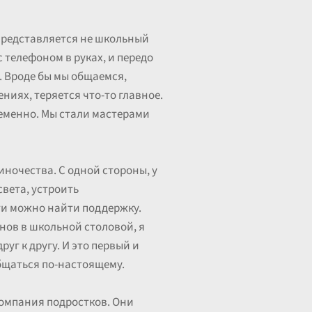
 представляется не школьный
с телефоном в руках, и передо
. Вроде бы мы общаемся,
ниях, теряется что-то главное.
временно. Мы стали мастерами
иночества. С одной стороны, у
света, устроить
ети можно найти поддержку.
нов в школьной столовой, я
уг к другу. И это первый и
бщаться по-настоящему.
компания подростков. Они