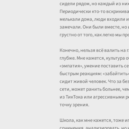
сидели рядом, но каждый из них
Периодически кто-то вскрикивал
мелькали дома, люди входили и
замечали. Они были вместе, но и
грустно от того, как легко мы 
Конечно, нельзя всё валить на 
глубже. Мне кажется, культура о
«эмпатия», умение поставить се
быстрым реакциям: «забайтить»,
сидит живой человек. Что за бе
сети, может ранить больнее, ч
из ТикТока или агрессивными ре
точку зрения.
Школа, как мне кажется, тоже и
сочинения, анализировать, но н