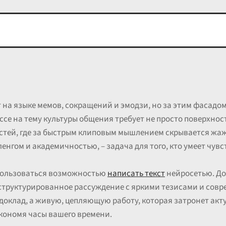
на языке мемов, сокращений и эмодзи, но за этим фасадом
ссе на тему культуры общения требует не просто поверхност
тей, где за быстрым клиповым мышлением скрывается жаж
нгом и академичностью, – задача для того, кто умеет чув
пользоваться возможностью
написать текст
нейросетью. До
структурированное рассуждение с яркими тезисами и сов
 доклад, а живую, цепляющую работу, которая затронет ак
экономя часы вашего времени.