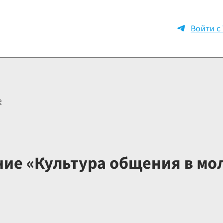
Войти с
е
ние «Культура общения в м