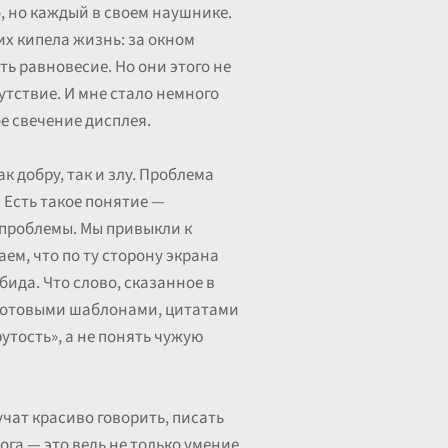
о, но каждый в своем наушнике.
их кипела жизнь: за окном
ь равновесие. Но они этого не
сутствие. И мне стало немного
ое свечение дисплея.
к добру, так и злу. Проблема
. Есть такое понятие —
е проблемы. Мы привыкли к
ем, что по ту сторону экрана
бида. Что слово, сказанное в
н готовыми шаблонами, цитатами
утость», а не понять чужую
учат красиво говорить, писать
га — это ведь не только умение