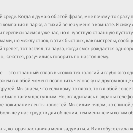
 среде. Когда я думаю об этой фразе, мне почему-то сразу
компания в парке, а тихий вечер у меня в комнате. Я сижу 
ы переписываемся уже час, но я чувствую странную пустоту
ми, но между строк, в этих быстрых, как выстрелы, сообще
й трепет, тот взгляд, та пауза, когда смех рождается одно
о, кажется, разучились говорить по-настоящему.
 — это странный сплав высоких технологий и глубокого од
ожем в любой момент позвонить человеку на другом конце 
рузей. Мы знаем, что если кому-то плохо, то в любой соцс
не было таким доступным. Но, вглядываясь в экраны телефо
е пожирание ленты новостей. Мы сидим рядом, но спиной др
больше у нас средств для общения, тем меньше мы хотим о
ны, которая заставила меня задуматься. В автобусе ехала 