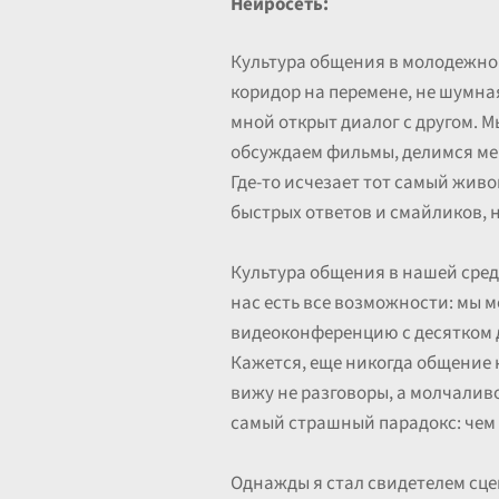
Нейросеть:
Культура общения в молодежной
коридор на перемене, не шумная 
мной открыт диалог с другом. М
обсуждаем фильмы, делимся мема
Где-то исчезает тот самый живо
быстрых ответов и смайликов, н
Культура общения в нашей среде
нас есть все возможности: мы м
видеоконференцию с десятком д
Кажется, еще никогда общение 
вижу не разговоры, а молчаливо
самый страшный парадокс: чем 
Однажды я стал свидетелем сце