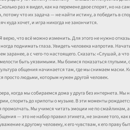
Сколько раз я видел, как на перемене двое спорят, но на са
, потому что их задача — не найти истину, а победить в спор
яч куда хочет, и игра никогда не закончится.
 Я верю, что всё можно изменить. Для этого не нужно отказ
ногда поднимать глаза. Увидеть человека напротив. Начать
ем заранее, а с чего-то настоящего. Сказать: «Слушай, а что
 смелости быть уязвимыми. Мы боимся показаться глупыми,
культура общения начинается там, где мы снимаем маски. К
ся просто людьми, которым нужен другой человек.
ера, когда мы собираемся дома у друга без интернета. Мы 
рии, спорить до хрипоты о музыке. В эти моменты рождаетс
я промолчать. Мы учимся читать эмоции не по смайликам, а п
бщения — это не набор правил этикета, не знание того, как 
 уважение к другому человеку, к его чувствам, к его праву б