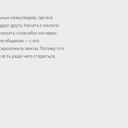
ных симулякров, где все
руг другу. Начать с малого:
сказать «спасибо» не через
ое общение — с его
скроллинга ленты. Потому что
 есть ради чего стараться.