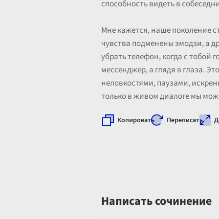
способность видеть в собеседни
Мне кажется, наше поколение с
чувства подменены эмодзи, а др
убрать телефон, когда с тобой 
мессенджер, а глядя в глаза. Эт
неловкостями, паузами, искрен
только в живом диалоге мы можем
Копировать
Переписать
Д
Написать сочинение