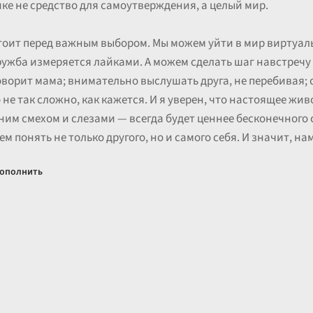
ке не средство для самоутверждения, а целый мир.
тоит перед важным выбором. Мы можем уйти в мир виртуаль
ужба измеряется лайками. А можем сделать шаг навстречу д
говорит мама; внимательно выслушать друга, не перебивая; 
о не так сложно, как кажется. И я уверен, что настоящее жив
ним смехом и слезами — всегда будет ценнее бесконечного 
 понять не только другого, но и самого себя. И значит, нам
ополнить