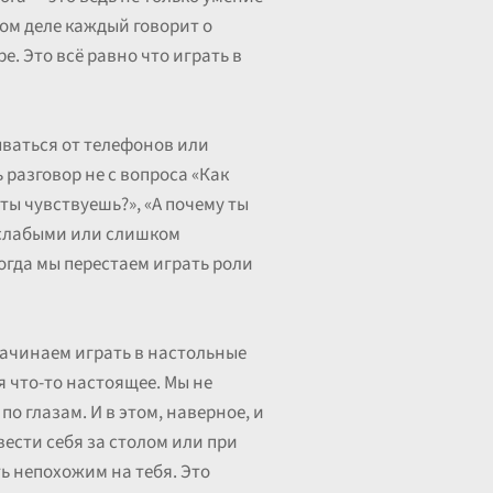
мом деле каждый говорит о
е. Это всё равно что играть в
ываться от телефонов или
 разговор не с вопроса «Как
 ты чувствуешь?», «А почему ты
 слабыми или слишком
огда мы перестаем играть роли
начинаем играть в настольные
я что-то настоящее. Мы не
о глазам. И в этом, наверное, и
вести себя за столом или при
ыть непохожим на тебя. Это