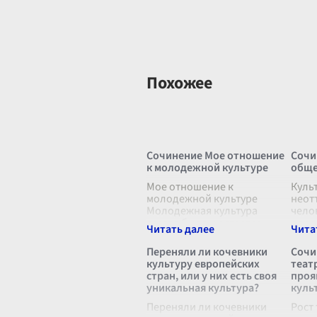
Похожее
Сочинение Мое отношение
Сочи
к молодежной культуре
общ
Мое отношение к
Куль
молодежной культуре
неот
Молодежная культура
чело
всегда была и остается
опре
важной частью нашего
взаи
общества. С течением
людь
Переняли ли кочевники
Сочи
времени и с развитием
обще
культуру европейских
теат
технологий она постоянно
нрав
стран, или у них есть своя
проя
меняется, п
...
норм
уникальная культура?
куль
Переняли ли кочевники
Рост