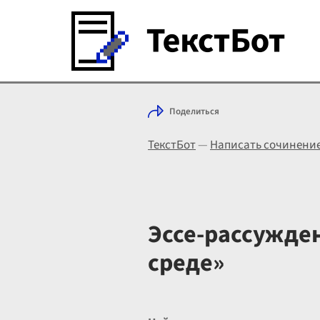
Поделиться
ТекстБот
—
Написать сочинени
Эссе-рассужде
среде»