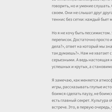
говорить, но и умение слушать. 
своем. Они не слышат друг друга
теннис без сетки: каждый бьет м
Но я не хочу быть пессимистом.
переписок. Достаточно просто и
дела?», ответ на который мы зна
так думаешь?». Нам не хватает
серьезными. А ведь настоящая 
успешных и крутых, а становим
Я замечаю, как меняется атмосф
игры, рассказывать глупые исто
боимся сделать паузу, не боимс
есть главный секрет. Культура о
встрече. Это, в первую очередь,