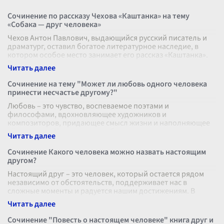
Сочинение по рассказу Чехова «Каштанка» на тему
«Собака — друг человека»
Чехов Антон Павлович, выдающийся русский писатель и
драматург, оставил богатое литературное наследие, в
котором особое место занимает его рассказ «Каштанка».
Это произведение, напо
...
Сочинение на тему "Может ли любовь одного человека
принести несчастье другому?"
Любовь – это чувство, воспеваемое поэтами и
философами, вдохновляющее художников и
композиторов, придающее смысл жизни и наполняющее
её красками. Но может ли любовь одного человека
...
Сочинение Какого человека можно назвать настоящим
другом?
Настоящий друг – это человек, который остается рядом
независимо от обстоятельств, поддерживает нас в
сложные моменты и радуется нашим достижениям. В
современном мире, где повседнев
...
Сочинение "Повесть о настоящем человеке" книга друг и