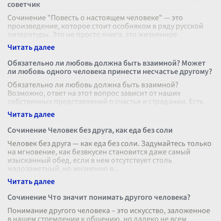
советчик
Сочинение "Повесть о настоящем человеке" — это
произведение, которое стоит особняком в ряду русской
литературы. Это не просто книга, это жизненное
напутствие, советчик и друг. Вот
...
Обязательно ли любовь должна быть взаимной? Может
ли любовь одного человека принести несчастье другому?
Обязательно ли любовь должна быть взаимной?
Возможно, ответ на этот вопрос зависит от наших
собственных представлений о счастье и страдании. Есть
ли счастье в односторонней любви,
...
Сочинение Человек без друга, как еда без соли
Человек без друга — как еда без соли. Задумайтесь только
на мгновение, как безвкусен становится даже самый
изысканный обед, если в нем отсутствует столь
малозаметный, но жизненно в
...
Сочинение Что значит понимать другого человека?
Понимание другого человека – это искусство, заложенное
в нашем стремлении к общению, но далеко не всем