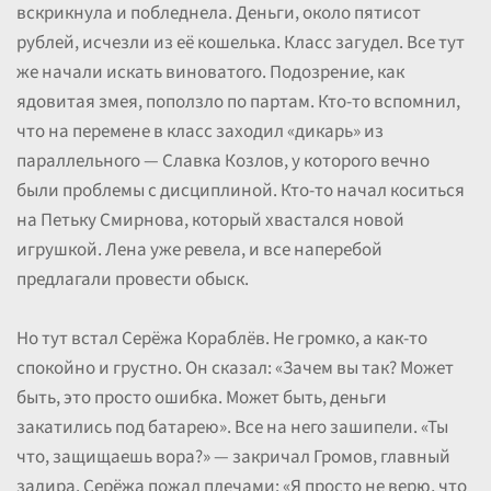
вскрикнула и побледнела. Деньги, около пятисот
рублей, исчезли из её кошелька. Класс загудел. Все тут
же начали искать виноватого. Подозрение, как
ядовитая змея, поползло по партам. Кто-то вспомнил,
что на перемене в класс заходил «дикарь» из
параллельного — Славка Козлов, у которого вечно
были проблемы с дисциплиной. Кто-то начал коситься
на Петьку Смирнова, который хвастался новой
игрушкой. Лена уже ревела, и все наперебой
предлагали провести обыск.
Но тут встал Серёжа Кораблёв. Не громко, а как-то
спокойно и грустно. Он сказал: «Зачем вы так? Может
быть, это просто ошибка. Может быть, деньги
закатились под батарею». Все на него зашипели. «Ты
что, защищаешь вора?» — закричал Громов, главный
задира. Серёжа пожал плечами: «Я просто не верю, что