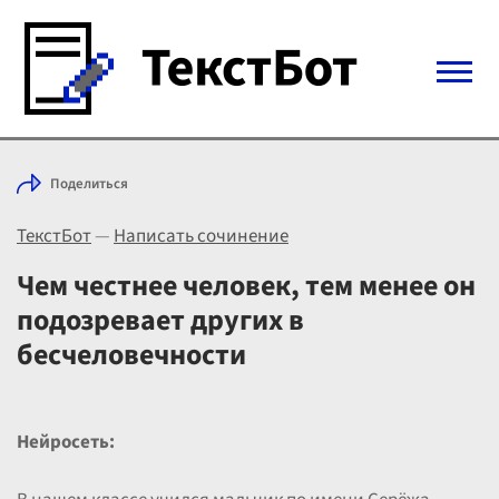
Войти с Telegram
Поделиться
Вход
ТекстБот
—
Написать сочинение
Выбрать режим
Цены
Чем честнее человек, тем менее он
подозревает других в
бесчеловечности
Нейросеть: