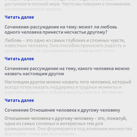
доступное в полной мере. Часто мы говорим о понимании
на поверхностном уровне
...
Сочинение-рассуждение на тему: может ли любовь
одного человека принести несчастье другому?
Любовь – это одно из самых глубоких и сложных чувств,
известных человеку. Она способна приносить радость и
вдохновение, но одновременно с этим может стать
источником печали и страд
...
Сочинение рассуждение на тему, какого человека можно
назвать настоящим другом
Настоящим другом можно назвать того человека, который
всегда готов оказать поддержку в трудные моменты и
радоваться вместе с тобой в минуты счастья. Истинная
дружба проверяется не
...
Сочинение Отношение человека к другому человеку
Отношение человека к другому человеку – это, пожалуй,
одна из самых сложных и интересных тем для
размышления. Оно формируется под влиянием множества
факторов, таких как воспитание,
...