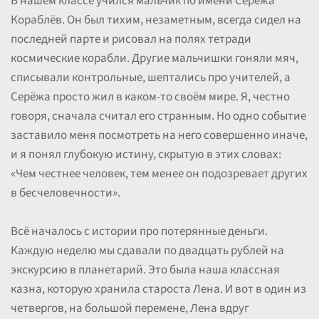
В нашем классе учился мальчик по имени Серёжа
Кораблёв. Он был тихим, незаметным, всегда сидел на
последней парте и рисовал на полях тетради
космические корабли. Другие мальчишки гоняли мяч,
списывали контрольные, шептались про учителей, а
Серёжа просто жил в каком-то своём мире. Я, честно
говоря, сначала считал его странным. Но одно событие
заставило меня посмотреть на него совершенно иначе,
и я понял глубокую истину, скрытую в этих словах:
«Чем честнее человек, тем менее он подозревает других
в бесчеловечности».
Всё началось с истории про потерянные деньги.
Каждую неделю мы сдавали по двадцать рублей на
экскурсию в планетарий. Это была наша классная
казна, которую хранила староста Лена. И вот в один из
четвергов, на большой перемене, Лена вдруг