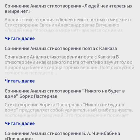
Сочинение Анализ стихотворения «Людей неинтересных
в мире нет»
Анализ стихотворения «Людей неинтересных в мире нет»
Стихотворение Евгения Александровича Евтушенко
«Людей неинтересных в мире нет» является одним из
ярчайших произведений, раскры
...
Сочинение Анализ стихотворения поэта с Кавказа
Сочинение Анализ стихотворения поэта с Кавказа В
стихотворении кавказского поэта отчетливо звучит голос
природы и биение сердца горных вершин. Поэт с искусной
точностью передает в
...
Сочинение Анализ стихотворения "Никого не будет в
доме" Борис Пастернак
Стихотворение Бориса Пастернака "Никого не будет в
доме" представляет собой удивительный симбиоз чувств,
воспоминаний и раздумий. Это произведение поражает
своей лиричностью, погру
...
Сочинение Анализ стихотворения Б. А. Чичибабина
«Признание»