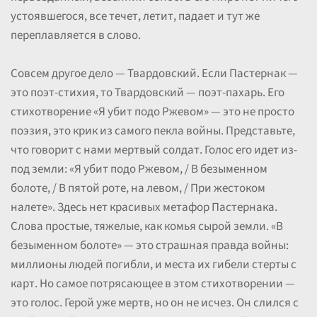
устоявшегося, все течет, летит, падает и тут же
переплавляется в слово.
Совсем другое дело — Твардовский. Если Пастернак —
это поэт-стихия, то Твардовский — поэт-пахарь. Его
стихотворение «Я убит подо Ржевом» — это не просто
поэзия, это крик из самого пекла войны. Представьте,
что говорит с нами мертвый солдат. Голос его идет из-
под земли: «Я убит подо Ржевом, / В безыменном
болоте, / В пятой роте, на левом, / При жестоком
налете». Здесь нет красивых метафор Пастернака.
Слова простые, тяжелые, как комья сырой земли. «В
безыменном болоте» — это страшная правда войны:
миллионы людей погибли, и места их гибели стерты с
карт. Но самое потрясающее в этом стихотворении —
это голос. Герой уже мертв, но он не исчез. Он слился с