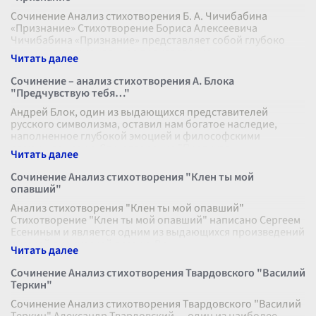
Сочинение Анализ стихотворения Б. А. Чичибабина
«Признание» Стихотворение Бориса Алексеевича
Чичибабина «Признание» представляет собой глубоко
личное и эмоциональное произведение,
...
Сочинение – анализ стихотворения А. Блока
"Предчувствую тебя…"
Андрей Блок, один из выдающихся представителей
русского символизма, оставил нам богатое наследие,
наполненное глубокой эмоцией и философскими
размышлениями. Стихотворение "Предчувс
...
Сочинение Анализ стихотворения "Клен ты мой
опавший"
Анализ стихотворения "Клен ты мой опавший"
Стихотворение "Клен ты мой опавший" написано Сергеем
Есениным и является одним из выдающихся произведений
русской лирической поэзии. В э
...
Сочинение Анализ стихотворения Твардовского "Василий
Теркин"
Сочинение Анализ стихотворения Твардовского "Василий