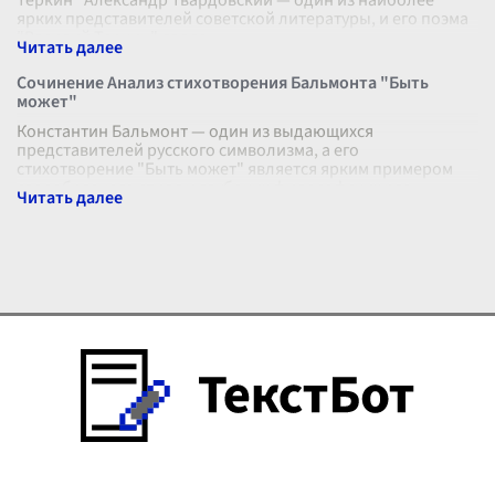
Теркин" Александр Твардовский — один из наиболее
ярких представителей советской литературы, и его поэма
"Василий Теркин" являе
...
Сочинение Анализ стихотворения Бальмонта "Быть
может"
Константин Бальмонт — один из выдающихся
представителей русского символизма, а его
стихотворение "Быть может" является ярким примером
своеобразного стиля и глубоких философских раз
...