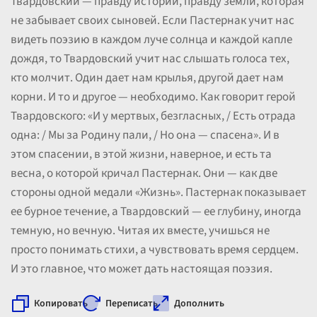
Твардовский — правду истории, правду земли, которая
не забывает своих сыновей. Если Пастернак учит нас
видеть поэзию в каждом луче солнца и каждой капле
дождя, то Твардовский учит нас слышать голоса тех,
кто молчит. Один дает нам крылья, другой дает нам
корни. И то и другое — необходимо. Как говорит герой
Твардовского: «И у мертвых, безгласных, / Есть отрада
одна: / Мы за Родину пали, / Но она — спасена». И в
этом спасении, в этой жизни, наверное, и есть та
весна, о которой кричал Пастернак. Они — как две
стороны одной медали «Жизнь». Пастернак показывает
ее бурное течение, а Твардовский — ее глубину, иногда
темную, но вечную. Читая их вместе, учишься не
просто понимать стихи, а чувствовать время сердцем.
И это главное, что может дать настоящая поэзия.
Копировать
Переписать
Дополнить