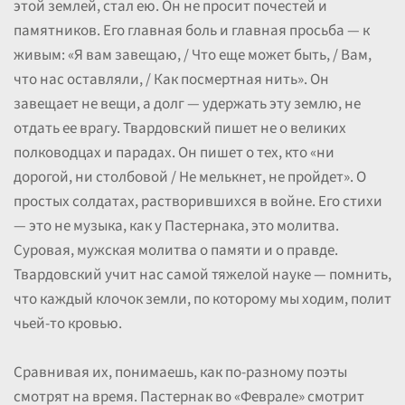
этой землей, стал ею. Он не просит почестей и
памятников. Его главная боль и главная просьба — к
живым: «Я вам завещаю, / Что еще может быть, / Вам,
что нас оставляли, / Как посмертная нить». Он
завещает не вещи, а долг — удержать эту землю, не
отдать ее врагу. Твардовский пишет не о великих
полководцах и парадах. Он пишет о тех, кто «ни
дорогой, ни столбовой / Не мелькнет, не пройдет». О
простых солдатах, растворившихся в войне. Его стихи
— это не музыка, как у Пастернака, это молитва.
Суровая, мужская молитва о памяти и о правде.
Твардовский учит нас самой тяжелой науке — помнить,
что каждый клочок земли, по которому мы ходим, полит
чьей-то кровью.
Сравнивая их, понимаешь, как по-разному поэты
смотрят на время. Пастернак во «Феврале» смотрит