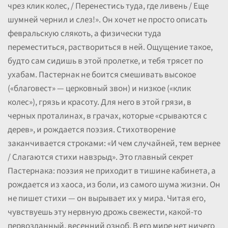
чрез клик колес, / Перенестись туда, где ливень / Еще
шумней чернил и слез!». Он хочет не просто описать
февральскую слякоть, а физически туда
переместиться, раствориться в ней. Ощущение такое,
будто сам сидишь в этой пролетке, и тебя трясет по
ухабам. Пастернак не боится смешивать высокое
(«благовест» — церковный звон) и низкое («клик
колес»), грязь и красоту. Для него в этой грязи, в
черных проталинах, в грачах, которые «срываются с
дерев», и рождается поэзия. Стихотворение
заканчивается строками: «И чем случайней, тем вернее
/ Слагаются стихи навзрыд». Это главный секрет
Пастернака: поэзия не приходит в тишине кабинета, а
рождается из хаоса, из боли, из самого шума жизни. Он
не пишет стихи — он вырывает их у мира. Читая его,
чувствуешь эту нервную дрожь свежести, какой-то
первозданный, весенний озноб. В его мире нет ничего