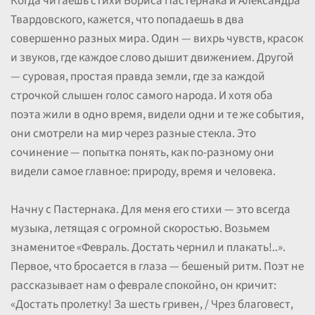
Когда читаешь стихи Бориса Пастернака и Александра
Твардовского, кажется, что попадаешь в два
совершенно разных мира. Один — вихрь чувств, красок
и звуков, где каждое слово дышит движением. Другой
— суровая, простая правда земли, где за каждой
строчкой слышен голос самого народа. И хотя оба
поэта жили в одно время, видели одни и те же события,
они смотрели на мир через разные стекла. Это
сочинение — попытка понять, как по-разному они
видели самое главное: природу, время и человека.
Начну с Пастернака. Для меня его стихи — это всегда
музыка, летящая с огромной скоростью. Возьмем
знаменитое «Февраль. Достать чернил и плакать!..».
Первое, что бросается в глаза — бешеный ритм. Поэт не
рассказывает нам о феврале спокойно, он кричит:
«Достать пролетку! За шесть гривен, / Чрез благовест,