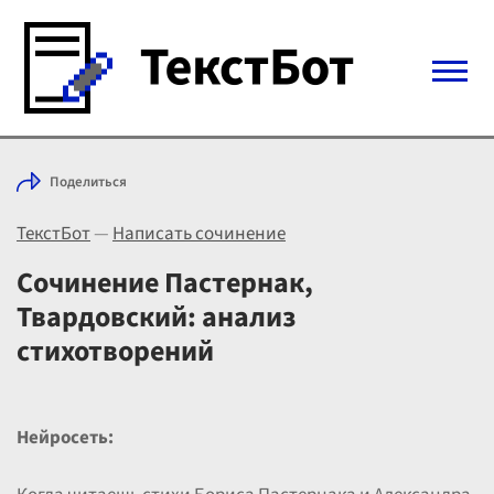
Войти с Telegram
Поделиться
Вход
ТекстБот
—
Написать сочинение
Выбрать режим
Цены
Сочинение Пастернак,
Твардовский: анализ
стихотворений
Нейросеть: