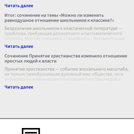
и наследия. С одной
...
Итог: сочинение на темы «Можно ли изменить
равнодушное отношение школьников к классике?»
Безразличие школьников к классической литературе —
проблема, требующая деликатного и систематического
подхода. Многие учащиеся, сталкиваясь с бессмертными
произведениями, часто вос
...
Сочинение Принятие христианства изменило отношение
простых людей к власти
Принятие христианства — событие эпохального масштаба,
не только преобразившее духовный мир общества, но и
значительно изменившее отношение простых людей к
власти. До того как христ
...