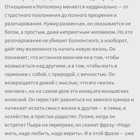
Отношение к Наполеону меняется кардинально — от
страстного поклонения до полного презрения и
разочарования. Кумир развенчан, он оказывается не
богом, а простым, даже неприятным человеком. Но это
разочарование не убивает Болконского, а наоборот,
даёт ему возможность начать новую жизнь. Он
понимает, что истинное величие не в том, чтобы
возвыситься над другими, а в том, чтобы жить в
гармонии с собой, с природой, с вечностью. Он
возвращается домой с мыслью, что его «жизнь
кончена», но на самом деле это конец его юношеских
иллюзий. Он перестаёт равняться на земного кумира и
начинает искать смысл жизни в другом — в семье, в
хозяйстве, в простых радостях. Позже, когда он
встретит Пьера на переправе, он скажет фразу: «Надо
жить, надо любить, надо верить». И в этой фразе — уже