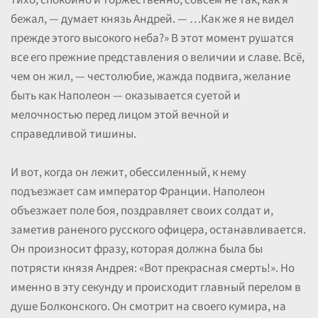
тихо, спокойно и торжественно, совсем не так, как я
бежал, — думает князь Андрей. — …Как же я не видел
прежде этого высокого неба?» В этот момент рушатся
все его прежние представления о величии и славе. Всё,
чем он жил, — честолюбие, жажда подвига, желание
быть как Наполеон — оказывается суетой и
мелочностью перед лицом этой вечной и
справедливой тишины.
И вот, когда он лежит, обессиленный, к нему
подъезжает сам император Франции. Наполеон
объезжает поле боя, поздравляет своих солдат и,
заметив раненого русского офицера, останавливается.
Он произносит фразу, которая должна была бы
потрясти князя Андрея: «Вот прекрасная смерть!». Но
именно в эту секунду и происходит главный перелом в
душе Болконского. Он смотрит на своего кумира, на