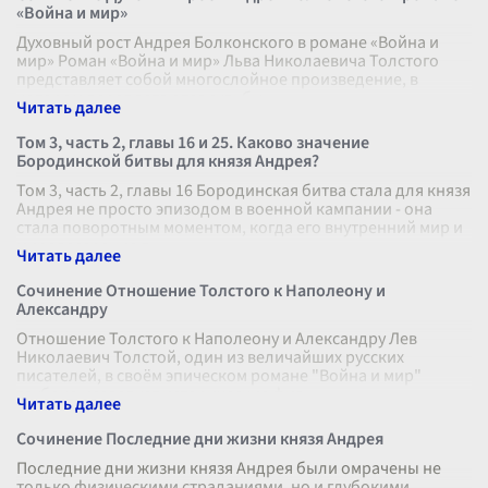
«Война и мир»
Духовный рост Андрея Болконского в романе «Война и
мир» Роман «Война и мир» Льва Николаевича Толстого
представляет собой многослойное произведение, в
котором переплетаются судьбы
...
Том 3, часть 2, главы 16 и 25. Каково значение
Бородинской битвы для князя Андрея?
Том 3, часть 2, главы 16 Бородинская битва стала для князя
Андрея не просто эпизодом в военной кампании - она
стала поворотным моментом, когда его внутренний мир и
мировоззрение п
...
Сочинение Отношение Толстого к Наполеону и
Александру
Отношение Толстого к Наполеону и Александру Лев
Николаевич Толстой, один из величайших русских
писателей, в своём эпическом романе "Война и мир"
глубоко исследует исторические фиг
...
Сочинение Последние дни жизни князя Андрея
Последние дни жизни князя Андрея были омрачены не
только физическими страданиями, но и глубокими