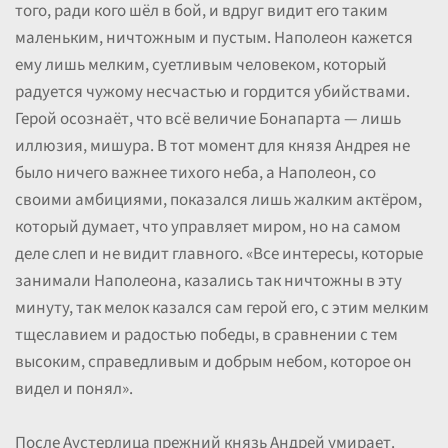
того, ради кого шёл в бой, и вдруг видит его таким
маленьким, ничтожным и пустым. Наполеон кажется
ему лишь мелким, суетливым человеком, который
радуется чужому несчастью и гордится убийствами.
Герой осознаёт, что всё величие Бонапарта — лишь
иллюзия, мишура. В тот момент для князя Андрея не
было ничего важнее тихого неба, а Наполеон, со
своими амбициями, показался лишь жалким актёром,
который думает, что управляет миром, но на самом
деле слеп и не видит главного. «Все интересы, которые
занимали Наполеона, казались так ничтожны в эту
минуту, так мелок казался сам герой его, с этим мелким
тщеславием и радостью победы, в сравнении с тем
высоким, справедливым и добрым небом, которое он
видел и понял».
После Аустерлица прежний князь Андрей умирает.