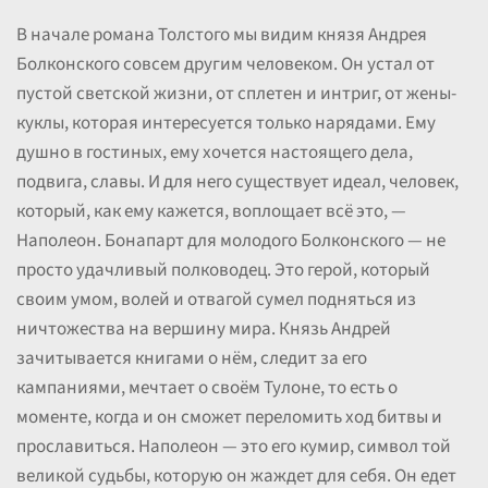
В начале романа Толстого мы видим князя Андрея
Болконского совсем другим человеком. Он устал от
пустой светской жизни, от сплетен и интриг, от жены-
куклы, которая интересуется только нарядами. Ему
душно в гостиных, ему хочется настоящего дела,
подвига, славы. И для него существует идеал, человек,
который, как ему кажется, воплощает всё это, —
Наполеон. Бонапарт для молодого Болконского — не
просто удачливый полководец. Это герой, который
своим умом, волей и отвагой сумел подняться из
ничтожества на вершину мира. Князь Андрей
зачитывается книгами о нём, следит за его
кампаниями, мечтает о своём Тулоне, то есть о
моменте, когда и он сможет переломить ход битвы и
прославиться. Наполеон — это его кумир, символ той
великой судьбы, которую он жаждет для себя. Он едет