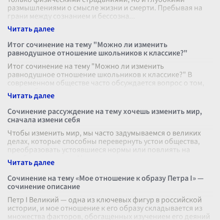
размышлениями о смысле жизни и смерти. Пребывая на
грани между сознанием и бессозна
...
Итог сочинение на тему "Можно ли изменить
равнодушное отношение школьников к классике?"
Итог сочинение на тему "Можно ли изменить
равнодушное отношение школьников к классике?" В
современном обществе часто обсуждается вопрос о том,
как пробудить интерес школьников к
...
Сочинение рассуждение на тему хочешь изменить мир,
сначала измени себя
Чтобы изменить мир, мы часто задумываемся о великих
делах, которые способны перевернуть устои общества,
преобразовать устоявшиеся нормы или повлиять на
судьбы миллионов. Мы мечтаем
...
Сочинение на тему «Мое отношение к образу Петра I» —
сочинение описание
Петр I Великий — одна из ключевых фигур в российской
истории, и мое отношение к его образу складывается из
множества факторов, обогащенных изучением его деяний