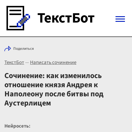
Войти с Telegram
Поделиться
Вход
ТекстБот
—
Написать сочинение
Выбрать режим
Цены
Сочинение: как изменилось
отношение князя Андрея к
Наполеону после битвы под
Аустерлицем
Нейросеть: