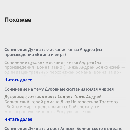
Похожее
Сочинение Духовные искания князя Андрея (из
произведения «Война и мир»)
Сочинение Духовные искания князя Андрея (из
произведения «Война и мир») Князь Андрей Болконский —
один из центральных персонажей романа «Война и мир»
Льва Николаевича Толстого. Ег
...
Сочинение на тему Духовные скитания князя Андрея
Духовные скитания князя Андрея Князь Андрей
Болконский, герой романа Льва Николаевича Толстого
"Война и мир", представляет собой сложную и
многогранную личность. Его духовные скит
...
Сочинение Духовный рост Андрея Болконского в романе