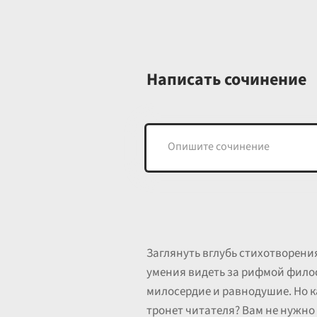
Написать сочинение
Заглянуть вглубь стихотворения,
умения видеть за рифмой фило
милосердие и равнодушие. Но к
тронет читателя? Вам не нужно 