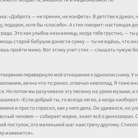
исимо от возраста, внешности и национальности.
а: «Доброта — не пряник, не конфета». В детстве я думал, 
у, подарок, хотя бы «спасибо». А стих говорит: настоящая 
рада. Это как улыбка незнакомцу, когда тебе грустно, — ты 
омощь старой бабушке донести сумку — ты не ждёшь, что она
жешь пройти мимо. Вот этому учит стих — слышать чужую бо
творение перевернуло моё отношение к однокласснику. У на
неловким, вечно что-то ронял, отвечал невпопад. Я тоже ин
я. Но потом мы разучивали эту песенку на уроке музыки, и 
ашивал: «Если добрый ты, то всегда легко, а когда наоборот
емене и просто спросил, как у него дела. Он удивился, но 
есный человек — собирает марки, знает всё о динозаврах. С
кий поступок, это маленький шаг навстречу другому. Стихо
ир изменится».