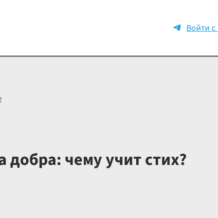
Войти с
е
 добра: чему учит стих?