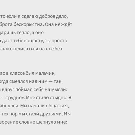
что если я сделаю доброе дело,
доброта бескорыстна. Она не ждёт
даришь тепло, а оно
 даст тебе конфету, ты просто
ль и откликаться на неё без
с в классе был мальчик,
огда смеялся над ним — так
я вдруг поймал себя на мысли:
 — трудно». Мне стало стыдно. Я
улыбнулся. Мы начали общаться,
 тех пор мы стали друзьями. И я
творение словно шепнуло мне: