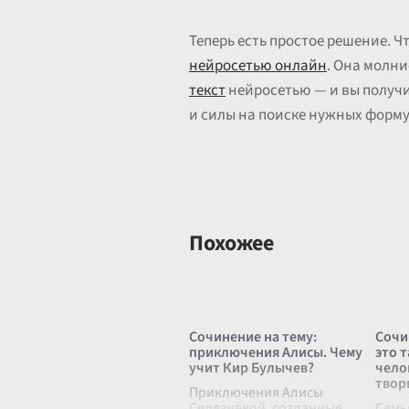
Теперь есть простое решение. 
нейросетью онлайн
. Она молн
текст
нейросетью — и вы получи
и силы на поиске нужных форм
Похожее
Сочинение на тему:
Сочи
приключения Алисы. Чему
это т
учит Кир Булычев?
чело
твор
Приключения Алисы
Селезнёвой, созданные
Семья