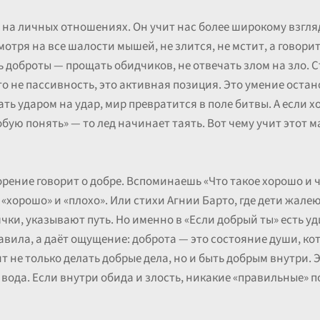
 на личных отношениях. Он учит нас более широкому взгляд
отря на все шалости мышей, не злится, не мстит, а говорит
 доброты — прощать обидчиков, не отвечать злом на зло. Ст
то не пассивность, это активная позиция. Это умение остан
ть ударом на удар, мир превратится в поле битвы. А если х
пробую понять» — то лед начинает таять. Вот чему учит этот
орение говорит о добре. Вспоминаешь «Что такое хорошо и ч
 «хорошо» и «плохо». Или стихи Агнии Барто, где дети жал
ячки, указывают путь. Но именно в «Если добрый ты» есть 
авила, а даёт ощущение: доброта — это состояние души, ко
чит не только делать добрые дела, но и быть добрым внутри. 
я вода. Если внутри обида и злость, никакие «правильные» 