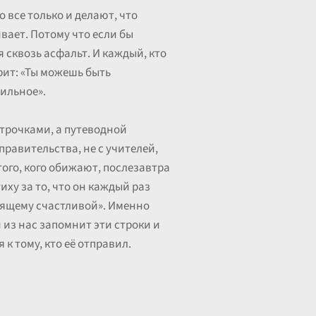
 все только и делают, что
вает. Потому что если бы
я сквозь асфальт. И каждый, кто
рит: «Ты можешь быть
сильное».
строчками, а путеводной
правительства, не с учителей,
 того, кого обижают, послезавтра
ху за то, что он каждый раз
оящему счастливой». Именно
 из нас запомнит эти строки и
 к тому, кто её отправил.