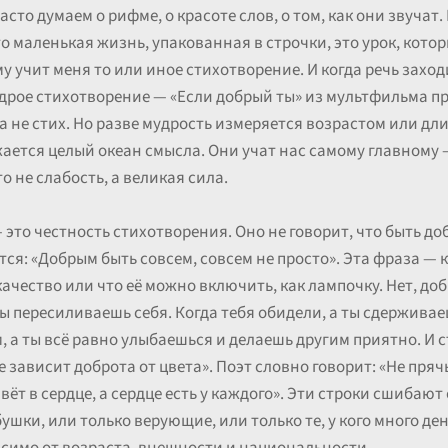
асто думаем о рифме, о красоте слов, о том, как они звучат
о маленькая жизнь, упакованная в строчки, это урок, которы
у учит меня то или иное стихотворение. И когда речь заход
дрое стихотворение — «Если добрый ты» из мультфильма пр
 а не стих. Но разве мудрость измеряется возрастом или дл
ажается целый океан смысла. Они учат нас самому главному 
о не слабость, а великая сила.
— это честность стихотворения. Оно не говорит, что быть до
ся: «Добрым быть совсем, совсем не просто». Эта фраза — ка
ачество или что её можно включить, как лампочку. Нет, до
 ты пересиливаешь себя. Когда тебя обидели, а ты сдержива
, а ты всё равно улыбаешься и делаешь другим приятно. И 
е зависит доброта от цвета». Поэт словно говорит: «Не пряч
ёт в сердце, а сердце есть у каждого». Эти строки сшибают 
шки, или только верующие, или только те, у кого много дене