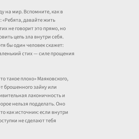
у на мир. Вспомните, как в
: «Ребята, давайте жить
их не говорит это прямо, но
овить цепь зла внутри себя.
отя бы один человек скажет:
 маленький стих — силе прощения
то такое плохо» Маяковского,
еют брошенного зайку или
удивительная лаконичность и
торое нельзя подделать. Оно
Это как источник: если внутри
поступки не сделают тебя