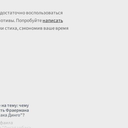
, достаточно воспользоваться
мотивы. Попробуйте
написать
ки стиха, сэкономив ваше время
 на тему: чему
сть Фраермана
бака Динго"?
афаила
 "Дикая собака