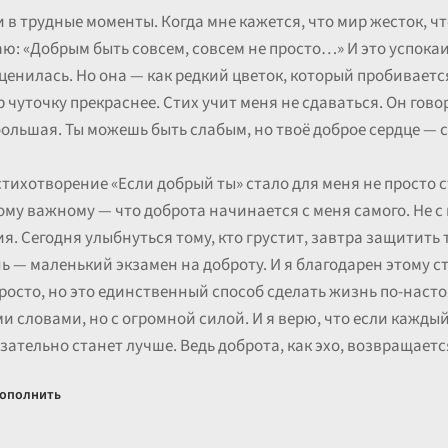
 в трудные моменты. Когда мне кажется, что мир жесток, что
ю: «Добрым быть совсем, совсем не просто…» И это успокаи
 ценилась. Но она — как редкий цветок, который пробиваетс
 чуточку прекраснее. Стих учит меня не сдаваться. Он гово
ольшая. Ты можешь быть слабым, но твоё доброе сердце — 
стихотворение «Если добрый ты» стало для меня не просто 
му важному — что доброта начинается с меня самого. Не с 
ия. Сегодня улыбнуться тому, кто грустит, завтра защитить
 — маленький экзамен на доброту. И я благодарен этому сти
росто, но это единственный способ сделать жизнь по-наст
и словами, но с огромной силой. И я верю, что если каждый
ательно станет лучше. Ведь доброта, как эхо, возвращается
ополнить