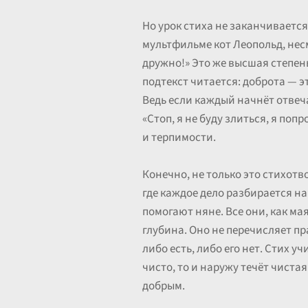
Но урок стиха не заканчивается
мультфильме кот Леопольд, несм
дружно!» Это же высшая степень
подтекст читается: доброта — э
Ведь если каждый начнёт отвеча
«Стоп, я не буду злиться, я по
и терпимости.
Конечно, не только это стихотв
где каждое дело разбирается на
помогают няне. Все они, как ма
глубина. Оно не перечисляет пр
либо есть, либо его нет. Стих у
чисто, то и наружу течёт чиста
добрым.