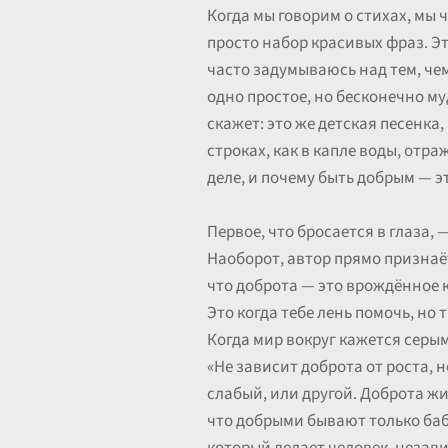
Когда мы говорим о стихах, мы ч
просто набор красивых фраз. Эт
часто задумываюсь над тем, чем
одно простое, но бесконечно му
скажет: это же детская песенка,
строках, как в капле воды, отр
деле, и почему быть добрым — эт
Первое, что бросается в глаза, 
Наоборот, автор прямо признаёт
что доброта — это врождённое к
Это когда тебе лень помочь, но
Когда мир вокруг кажется серым
«Не зависит доброта от роста, н
слабый, или другой. Доброта жив
что добрыми бывают только бабу