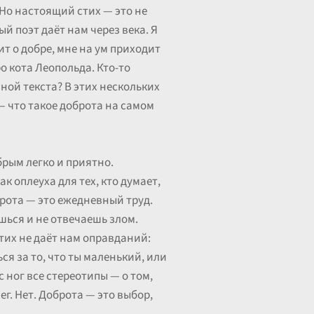
. Но настоящий стих — это не
й поэт даёт нам через века. Я
ит о добре, мне на ум приходит
о кота Леопольда. Кто-то
иной текста? В этих нескольких
— что такое доброта на самом
брым легко и приятно.
к оплеуха для тех, кто думает,
брота — это ежедневный труд.
ешься и не отвечаешь злом.
стих не даёт нам оправданий:
ься за то, что ты маленький, или
с ног все стереотипы — о том,
г. Нет. Доброта — это выбор,