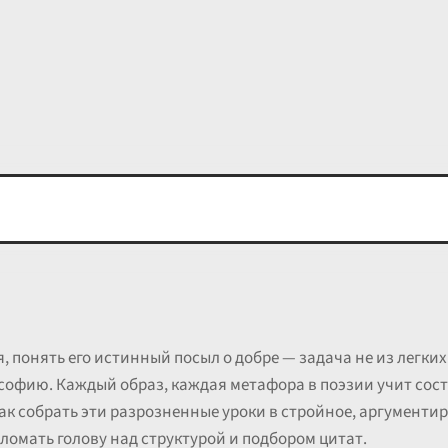
 понять его истинный посыл о добре — задача не из легких.
софию. Каждый образ, каждая метафора в поэзии учит сос
ак собрать эти разрозненные уроки в стройное, аргументи
ломать голову над структурой и подбором цитат.