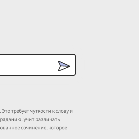
 Это требует чуткости к слову и
траданию, учит различать
рованное сочинение, которое