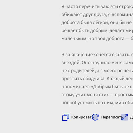
Я часто перечитываю эти строки
обижают друг друга, я вспомина
доброта была лёгкой, она бы не
решает быть добрым, делает мир
маленьким, но твоя доброта — б
В заключение хочется сказать: 
звездой. Оно научило меня само
не с родителей, а с моего решен
простить обидчика. Каждый день
напоминает: «Добрым быть не п
этому учит меня стих — простым
попробует жить по ним, мир обяз
Копировать
Переписать
Д