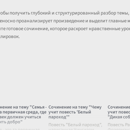
Чтобы получить глубокий и структурированный разбор темы
иеносно проанализирует произведение и выделит главные 
те готовое сочинение, которое раскроет нравственные уро
улировок.
нение на тему "Семья -
Сочинение на тему "Чему
Сочинение
а первичная среда, где
учит повесть 'Белый
учит пове
век должен учиться
пароход'"
"Дикая со
ить добро"
Повесть "Белый пароход",
Повесть Р
 - это та первичная
написанная Чингизом
Фраермана