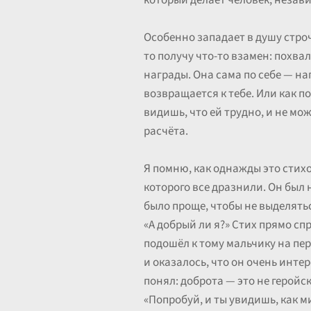
который делает человек, незав
Особенно западает в душу строчк
то получу что-то взамен: похвал
награды. Она сама по себе — наг
возвращается к тебе. Или как п
видишь, что ей трудно, и не мо
расчёта.
Я помню, как однажды это стихо
которого все дразнили. Он был 
было проще, чтобы не выделятьс
«А добрый ли я?» Стих прямо спр
подошёл к тому мальчику на пер
и оказалось, что он очень интер
понял: доброта — это не геройс
«Попробуй, и ты увидишь, как м