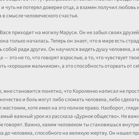
 и чуть не потерял доверие отца, а взамен получил любовь
а в смысле человеческого счастья.
 Вася приходит на могилу Маруси. Он не забыл своих друзей 
она только началась. Теперь он знает, что в мире есть стр
ь собой ради других. Он научился видеть душу человека, а 
 — это не то, что говорят взрослые, а то, что чувствует тв
быть «хорошим мальчиком», а это способность оторвать от се
, мне становится понятно, что Короленко написал не прост
ночество и боль могут либо сломать человека, либо сделать
л жестоким, хотя имел на это полное право. Наоборот, глядя
самый важный урок из рассказа «Дурное общество». Не важ
бе говорят. Важно, каким человеком ты становишься внутри
 до человека, способного на великую жертву. Он нашел пр