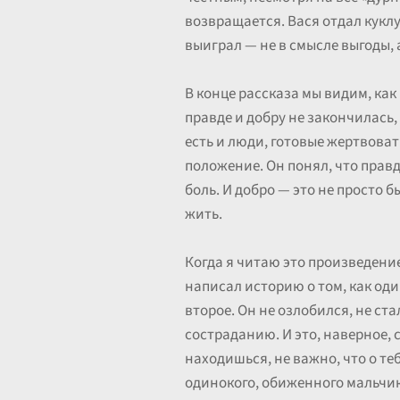
возвращается. Вася отдал куклу
выиграл — не в смысле выгоды, 
В конце рассказа мы видим, как
правде и добру не закончилась, 
есть и люди, готовые жертвоват
положение. Он понял, что правда
боль. И добро — это не просто 
жить.
Когда я читаю это произведение
написал историю о том, как оди
второе. Он не озлобился, не ста
состраданию. И это, наверное, 
находишься, не важно, что о те
одинокого, обиженного мальчика