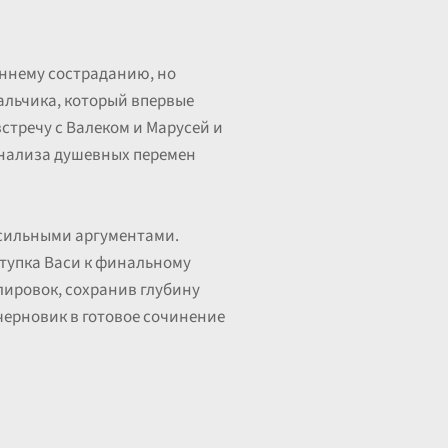
еннему состраданию, но
альчика, который впервые
встречу с Валеком и Марусей и
 анализа душевных перемен
с сильными аргументами.
ступка Васи к финальному
лировок, сохранив глубину
черновик в готовое сочинение