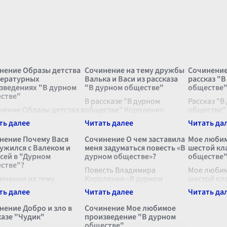
нение Образы детства
Сочинение на тему дружбы
Сочинение
тературных
Валька и Васи из рассказа
рассказ "
зведениях "В дурном
"В дурном обществе"
обществе"
стве"
В рассказе "В дурном
Рассказ "В
нение Образы детства в
обществе" Короленко
обществе"
ратурных
изображает две
Короленко
зведениях "В дурном
противоположные семьи и
важным ж
стве" Литературные
общественные слои,
истинам, 
нение Почему Вася
Сочинение О чем заставила
Мое любим
зведения часто
которые случаи и
внимание 
ужился с Валеком и
меня задуматься повесть «В
шестой кл
щаются к теме детства,
обстоятельства сведут
ценностях,
сей в "Дурном
дурном обществе»?
обществе
ражая этот период
вместе через дружбу двух
социально
стве"?
и человека в самых р
...
мальчиков, Валька
Повесть Владимира
...
История з
Мое любим
чинении на тему
Короленко «В дурном
шестой кл
ему Вася подружился с
обществе» - это
обществе" 
ком и Марусей в
произведение, которое
юности пр
ном обществе"» важно
заставляет задуматься о
выбирать,
нение Добро и зло в
Сочинение Мое любимое
тить внимание на
многих важных вещах.
дружить, а
казе "Чудик"
произведение "В дурном
ктеры героев и
Прежде всего, оно
держаться
обществе"