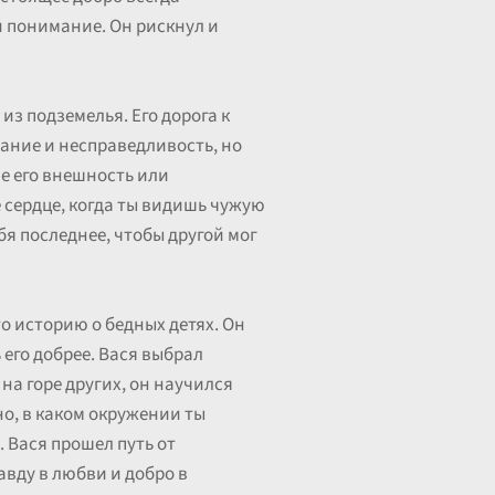
 и понимание. Он рискнул и
из подземелья. Его дорога к
адание и несправедливость, но
не его внешность или
ое сердце, когда ты видишь чужую
бя последнее, чтобы другой мог
о историю о бедных детях. Он
 его добрее. Вася выбрал
 на горе других, он научился
но, в каком окружении ты
. Вася прошел путь от
авду в любви и добро в