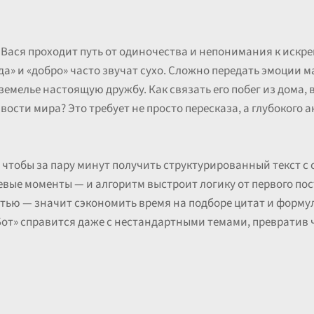
 Вася проходит путь от одиночества и непонимания к искр
» и «добро» часто звучат сухо. Сложно передать эмоции м
земелье настоящую дружбу. Как связать его побег из дома, 
вости мира? Это требует не просто пересказа, а глубокого
, чтобы за пару минут получить структурированный текст 
евые моменты — и алгоритм выстроит логику от первого по
тью — значит сэкономить время на подборе цитат и форму
 Бот» справится даже с нестандартными темами, превратив 