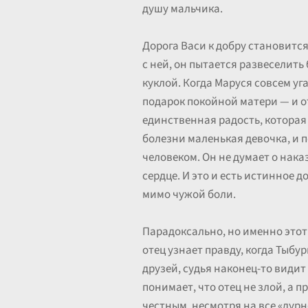
душу мальчика.
Дорога Васи к добру становится
с ней, он пытается развеселить
куклой. Когда Маруся совсем уг
подарок покойной матери — и от
единственная радость, которая у
болезни маленькая девочка, и 
человеком. Он не думает о наказ
сердце. И это и есть истинное 
мимо чужой боли.
Парадоксально, но именно этот 
отец узнает правду, когда Тыбу
друзей, судья наконец-то видит
понимает, что отец не злой, а п
честным, несмотря на все «дурн