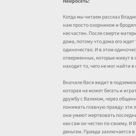
Нейросеть:
Когда мы читаем рассказ Влади
нам просто озорником и бродяго
несчастен. После смерти матери 
дома, потому что дома его ждет 
одиночество. И в этом одиноче
отверженных, которые живут в с
находит то, чего не мог найти в
Вначале Вася видит в подземель
которая не может бегать и игра
дружбу с Валеком, через общен
понимать главную правду: эти л
они умеют жертвовать последним
как сам он честен по-своему. И 
деньгам. Правда заключается в 