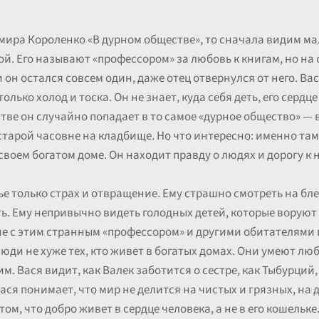
мира Короленко «В дурном обществе», то сначала видим ма
й. Его называют «профессором» за любовь к книгам, но на 
он остался совсем один, даже отец отвернулся от него. Вася
только холод и тоска. Он не знает, куда себя деть, его сердц
стве он случайно попадает в то самое «дурное общество» —
тарой часовне на кладбище. Но что интересно: именно там,
 своем богатом доме. Он находит правду о людях и дорогу к
е только страх и отвращение. Ему страшно смотреть на бле
ть. Ему непривычно видеть голодных детей, которые воруют 
ие с этим странным «профессором» и другими обитателями 
юди не хуже тех, кто живет в богатых домах. Они умеют лю
. Вася видит, как Валек заботится о сестре, как Тыбурций, 
Вася понимает, что мир не делится на чистых и грязных, на 
том, что добро живет в сердце человека, а не в его кошельк