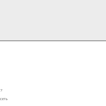
е
...
ст
сеть