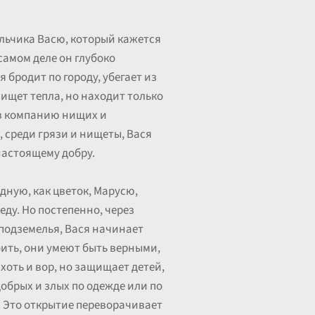
льчика Васю, который кажется
самом деле он глубоко
 бродит по городу, убегает из
е ищет тепла, но находит только
 в компанию нищих и
 среди грязи и нищеты, Вася
 настоящему добру.
дную, как цветок, Марусю,
еду. Но постепенно, через
подземелья, Вася начинает
бить, они умеют быть верными,
хоть и вор, но защищает детей,
добрых и злых по одежде или по
е. Это открытие переворачивает