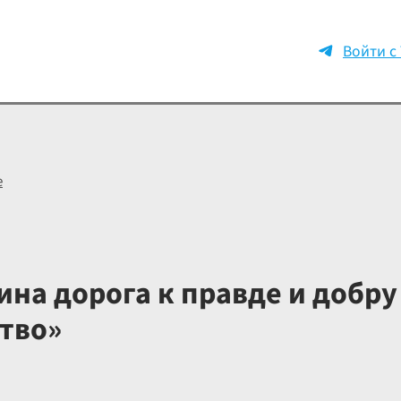
Войти с
е
на дорога к правде и добру 
тво»