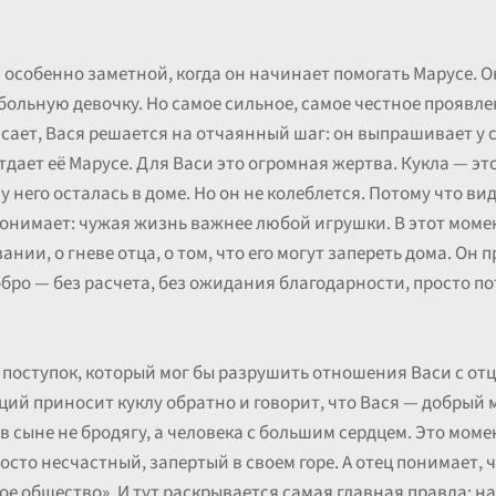
 особенно заметной, когда он начинает помогать Марусе. О
 больную девочку. Но самое сильное, самое честное проявле
асает, Вася решается на отчаянный шаг: он выпрашивает у
дает её Марусе. Для Васи это огромная жертва. Кукла — это
 него осталась в доме. Но он не колеблется. Потому что вид
понимает: чужая жизнь важнее любой игрушки. В этот мом
ании, о гневе отца, о том, что его могут запереть дома. Он п
добро — без расчета, без ожидания благодарности, просто 
поступок, который мог бы разрушить отношения Васи с отцо
рций приносит куклу обратно и говорит, что Вася — добрый 
 в сыне не бродягу, а человека с большим сердцем. Это моме
росто несчастный, запертый в своем горе. А отец понимает, 
ое общество». И тут раскрывается самая главная правда: н