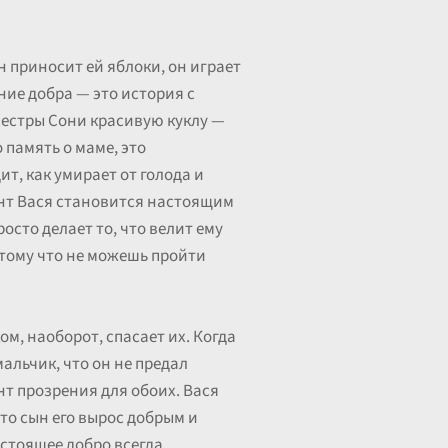
н приносит ей яблоки, он играет
ние добра — это история с
 сестры Сони красивую куклу —
 память о маме, это
ит, как умирает от голода и
ент Вася становится настоящим
росто делает то, что велит ему
потому что не можешь пройти
м, наоборот, спасает их. Когда
мальчик, что он не предал
нт прозрения для обоих. Вася
что сын его вырос добрым и
астоящее добро всегда