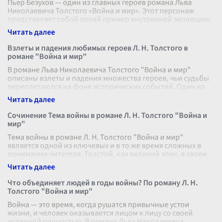
Пьер Безухов — один из главных героев романа Льва
Николаевича Толстого «Война и мир». Этот персонаж
представляет собой яркий пример внутренней эволюции,
глубоких переживаний и поис
...
Взлеты и падения любимых героев Л. Н. Толстого в
романе "Война и мир"
В романе Льва Николаевича Толстого "Война и мир"
описаны взлеты и падения множества героев, чьи судьбы
переплетаются на фоне исторических событий. Один из
центральных персонажей, П
...
Сочинение Тема войны в романе Л. Н. Толстого "Война и
мир"
Тема войны в романе Л. Н. Толстого "Война и мир"
является одной из ключевых и в то же время сложных в
понимании читателя. Толстой, как великий эпик, в своем
произведении охватывает
...
Что объединяет людей в годы войны? По роману Л. Н.
Толстого "Война и мир"
Война — это время, когда рушатся привычные устои
жизни, и человек оказывается лицом к лицу со своей
истинной сущностью. В романе Льва Николаевича