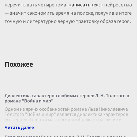
перечитывать четыре тома:
написать текст
нейросетью
— значит сэкономить время на поиске, получив в итоге
точную и литературно верную трактовку образа героя.
Похожее
Диалектика характеров любимых героев Л. Н. Толстого в
романе "Война и мир"
Одной из ярких особенностей романа Льва Николаевича
Толстого "Война и мир" является диалектика характеров
его героев. Толстой мастерски изображает развитие и
изменение личности под
...