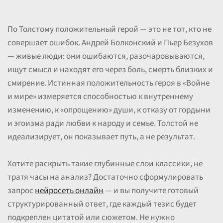
По Толстому положительный герой — это не тот, кто не
совершает ошибок. Андрей Болконский и Пьер Безухов
— живые люди: они ошибаются, разочаровываются,
ищут смысл и находят его через боль, смерть близких и
смирение. Истинная положительность героя в «Войне
и мире» измеряется способностью к внутреннему
изменению, к «опрощению» души, к отказу от гордыни
и эгоизма ради любви к народу и семье. Толстой не
идеализирует, он показывает путь, а не результат.
Хотите раскрыть такие глубинные слои классики, не
тратя часы на анализ? Достаточно сформулировать
запрос
нейросеть онлайн
— и вы получите готовый
структурированный ответ, где каждый тезис будет
подкреплен цитатой или сюжетом. Не нужно