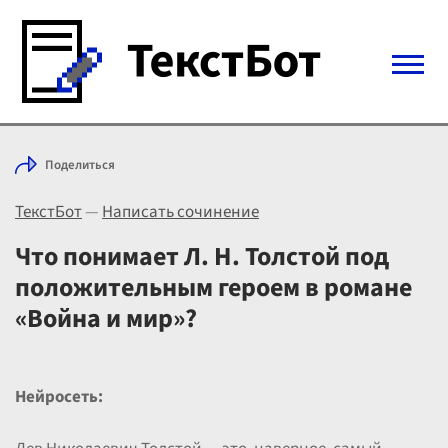
Войти с Telegram
Поделиться
Вход
ТекстБот
—
Написать сочинение
Выбрать режим
Цены
Что понимает Л. Н. Толстой под
положительным героем в романе
«Война и мир»?
Нейросеть: