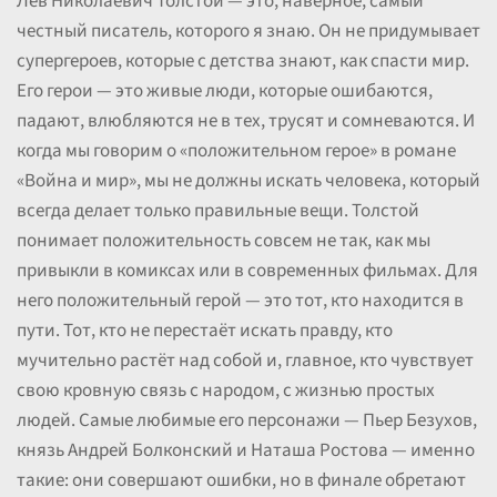
Лев Николаевич Толстой — это, наверное, самый
честный писатель, которого я знаю. Он не придумывает
супергероев, которые с детства знают, как спасти мир.
Его герои — это живые люди, которые ошибаются,
падают, влюбляются не в тех, трусят и сомневаются. И
когда мы говорим о «положительном герое» в романе
«Война и мир», мы не должны искать человека, который
всегда делает только правильные вещи. Толстой
понимает положительность совсем не так, как мы
привыкли в комиксах или в современных фильмах. Для
него положительный герой — это тот, кто находится в
пути. Тот, кто не перестаёт искать правду, кто
мучительно растёт над собой и, главное, кто чувствует
свою кровную связь с народом, с жизнью простых
людей. Самые любимые его персонажи — Пьер Безухов,
князь Андрей Болконский и Наташа Ростова — именно
такие: они совершают ошибки, но в финале обретают