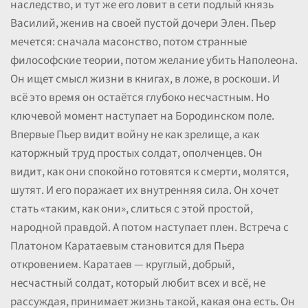
наследство, и тут же его ловит в сети подлый князь
Василий, женив на своей пустой дочери Элен. Пьер
мечется: сначала масонство, потом странные
философские теории, потом желание убить Наполеона.
Он ищет смысл жизни в книгах, в ложе, в роскоши. И
всё это время он остаётся глубоко несчастным. Но
ключевой момент наступает на Бородинском поле.
Впервые Пьер видит войну не как зрелище, а как
каторжный труд простых солдат, ополченцев. Он
видит, как они спокойно готовятся к смерти, молятся,
шутят. И его поражает их внутренняя сила. Он хочет
стать «таким, как они», слиться с этой простой,
народной правдой. А потом наступает плен. Встреча с
Платоном Каратаевым становится для Пьера
откровением. Каратаев — круглый, добрый,
несчастный солдат, который любит всех и всё, не
рассуждая, принимает жизнь такой, какая она есть. Он