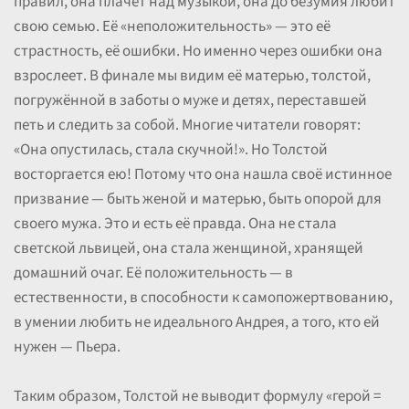
правил, она плачет над музыкой, она до безумия любит
свою семью. Её «неположительность» — это её
страстность, её ошибки. Но именно через ошибки она
взрослеет. В финале мы видим её матерью, толстой,
погружённой в заботы о муже и детях, переставшей
петь и следить за собой. Многие читатели говорят:
«Она опустилась, стала скучной!». Но Толстой
восторгается ею! Потому что она нашла своё истинное
призвание — быть женой и матерью, быть опорой для
своего мужа. Это и есть её правда. Она не стала
светской львицей, она стала женщиной, хранящей
домашний очаг. Её положительность — в
естественности, в способности к самопожертвованию,
в умении любить не идеального Андрея, а того, кто ей
нужен — Пьера.
Таким образом, Толстой не выводит формулу «герой =