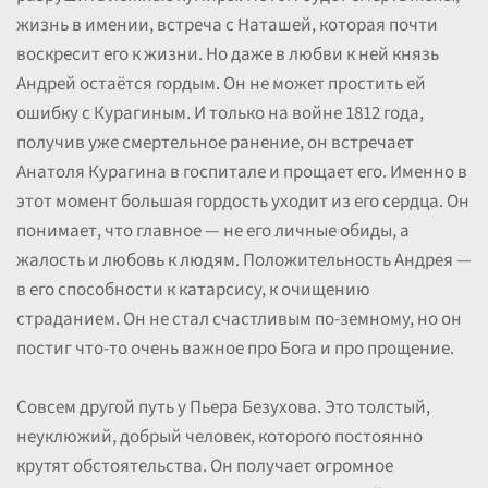
жизнь в имении, встреча с Наташей, которая почти
воскресит его к жизни. Но даже в любви к ней князь
Андрей остаётся гордым. Он не может простить ей
ошибку с Курагиным. И только на войне 1812 года,
получив уже смертельное ранение, он встречает
Анатоля Курагина в госпитале и прощает его. Именно в
этот момент большая гордость уходит из его сердца. Он
понимает, что главное — не его личные обиды, а
жалость и любовь к людям. Положительность Андрея —
в его способности к катарсису, к очищению
страданием. Он не стал счастливым по-земному, но он
постиг что-то очень важное про Бога и про прощение.
Совсем другой путь у Пьера Безухова. Это толстый,
неуклюжий, добрый человек, которого постоянно
крутят обстоятельства. Он получает огромное