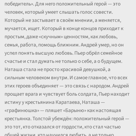
победитель». Для него положительный герой — это
человек, который умеет слышать голос совести.
Который не застывает в своём мнении, а меняется,
мучается, ищет. Который в конце концов приходит к
простым, даже «скучным» ценностям, как любовь,
семья, работа, помощь ближним. Андрей умер, но он
успел понять высшую любовь. Пьер обрёл семейное
счастье и стал думать не только о себе, а о будущем.
Наташа стала не просто красивой девушкой, а
сильным человеком внутри. И самое главное, что всех
этих героев объединяет — это связь с народом. Андрей
прощает врага и чувствует боль солдата, Пьер находит
истину у крестьянина Каратаева, Наташа —
«графинюшка» — пляшет «Барыню» как настоящая
крестьянка. Толстой убеждён: положительный герой —
это тот, кто отказался от гордости, кто стал частью
общей жизни, кто научился любить, а не только