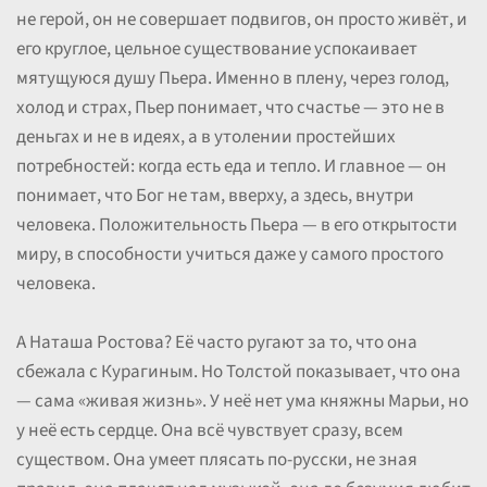
не герой, он не совершает подвигов, он просто живёт, и
его круглое, цельное существование успокаивает
мятущуюся душу Пьера. Именно в плену, через голод,
холод и страх, Пьер понимает, что счастье — это не в
деньгах и не в идеях, а в утолении простейших
потребностей: когда есть еда и тепло. И главное — он
понимает, что Бог не там, вверху, а здесь, внутри
человека. Положительность Пьера — в его открытости
миру, в способности учиться даже у самого простого
человека.
А Наташа Ростова? Её часто ругают за то, что она
сбежала с Курагиным. Но Толстой показывает, что она
— сама «живая жизнь». У неё нет ума княжны Марьи, но
у неё есть сердце. Она всё чувствует сразу, всем
существом. Она умеет плясать по-русски, не зная