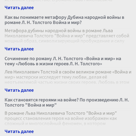
Толстого "Война и мир" война предс
...
Как вы понимаете метафору Дубина народной войны в
романе Л. Н. Толстого Война и мир?
Метафора дубины народной войны в романе Льва
Николаевича Толстого "Война и мир" представляет собой
мощный образ, символизирующий пробуждение и силу
русского народа в противостоянии
...
Сочинение по роману Л. Н. Толстого «Война и мир» на
тему «Любовь в жизни героев Л. Н. Толстого»
Лев Николаевич Толстой в своём великом романе «Война и
мир» мастерски исследует тему любви, делая её
неотъемлемой частью жизни своих героев. Любовь в этом
произведении представлена
...
Как становятся героями на войне? По произведению Л. Н.
Толстого "Война и мир"
В романе Льва Николаевича Толстого "Война и мир"
процесс становления героя на войне изображен как
сложный и многослойный феномен, в котором
значительную роль играют личные качества
...