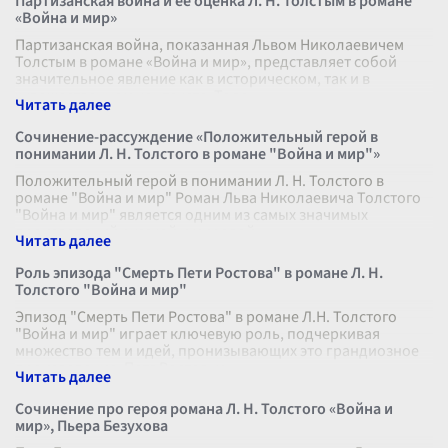
Партизанская война и ее оценка Л. Н. Толстым в романе
«Война и мир»
Партизанская война, показанная Львом Николаевичем
Толстым в романе «Война и мир», представляет собой
значительное явление как в историческом, так и в
художественном контексте. Толс
...
Сочинение-рассуждение «Положительный герой в
понимании Л. Н. Толстого в романе "Война и мир"»
Положительный герой в понимании Л. Н. Толстого в
романе "Война и мир" Роман Льва Николаевича Толстого
"Война и мир" является одним из самых значимых
произведений русской и мировой
...
Роль эпизода "Смерть Пети Ростова" в романе Л. Н.
Толстого "Война и мир"
Эпизод "Смерть Пети Ростова" в романе Л.Н. Толстого
"Война и мир" играет ключевую роль, подчеркивая
множество тем и идей, пронизывающих это грандиозное
произведение. Петя Ростов, м
...
Сочинение про героя романа Л. Н. Толстого «Война и
мир», Пьера Безухова