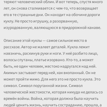
теряют человеческий облик. И вот теперь, спустя много
лет, он снова сталкивается с чем-то, что возвращает
его в те страшные дни. Он находит на обочине дороги
куклу. Не просто игрушку, а разорванную,
изуродованную, валяющуюся в придорожной канаве.
Описание этой куклы — самое сильное место в
рассказе. Автор не жалеет деталей. Кукла лежит
навзничь, раскинув руки и ноги. У неё разбито лицо,
волосы спутаны, платье изорвано. Кто-то, а может
быть, не один человек, жестоко надругался над ней.
Акимыч застывает перед ней, как вкопанный. Он не
может пройти мимо. Для него это не просто кукла. Это
символ. Символ поруганной жизни. Символ
человеческой жестокости, которая никуда не делась со
времён войны. Война, которая должна была научить
людей ценить жизнь, научить состраданию, прошла, а