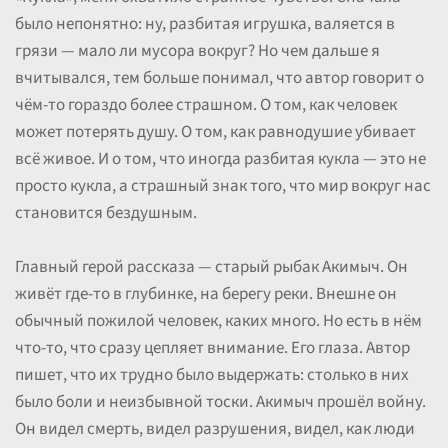
было непонятно: ну, разбитая игрушка, валяется в
грязи — мало ли мусора вокруг? Но чем дальше я
вчитывался, тем больше понимал, что автор говорит о
чём-то гораздо более страшном. О том, как человек
может потерять душу. О том, как равнодушие убивает
всё живое. И о том, что иногда разбитая кукла — это не
просто кукла, а страшный знак того, что мир вокруг нас
становится бездушным.
Главный герой рассказа — старый рыбак Акимыч. Он
живёт где-то в глубинке, на берегу реки. Внешне он
обычный пожилой человек, каких много. Но есть в нём
что-то, что сразу цепляет внимание. Его глаза. Автор
пишет, что их трудно было выдержать: столько в них
было боли и неизбывной тоски. Акимыч прошёл войну.
Он видел смерть, видел разрушения, видел, как люди