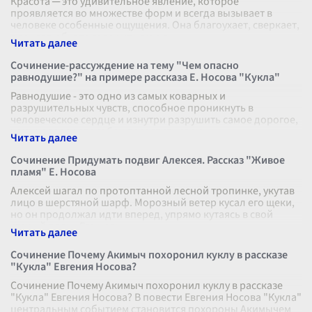
Красота ─ это удивительное явление, которое
проявляется во множестве форм и всегда вызывает в
человеке особенные ощущения. Она благоухает, сверкает,
пленяет и будто говорит нам о в
...
Сочинение-рассуждение на тему "Чем опасно
равнодушие?" на примере рассказа Е. Носова "Кукла"
Равнодушие - это одно из самых коварных и
разрушительных чувств, способное проникнуть в
человеческое сердце и изнутри разрушить самое дорогое,
чему человек способен посвятить свою
...
Сочинение Придумать подвиг Алексея. Рассказ "Живое
пламя" Е. Носова
Алексей шагал по протоптанной лесной тропинке, укутав
лицо в шерстяной шарф. Морозный ветер кусал его щеки,
но он продолжал идти вперед, упрямо кутаясь в свой
старый плащ. Его цель
...
Сочинение Почему Акимыч похоронил куклу в рассказе
"Кукла" Евгения Носова?
Сочинение Почему Акимыч похоронил куклу в рассказе
"Кукла" Евгения Носова? В повести Евгения Носова "Кукла"
центральным событием становится похороны Акимычем