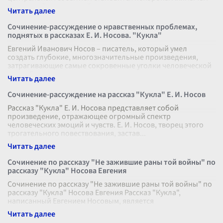
маленькой игрушечной
...
Сочинение-рассуждение о нравственных проблемах,
поднятых в рассказах Е. И. Носова. "Кукла"
Евгений Иванович Носов – писатель, который умел
создать глубокие, многозначительные произведения,
затрагивающие самые сокровенные уголки человеческой
души. Его рассказы насыщены ра
...
Сочинение-рассуждение на рассказ "Кукла" Е. И. Носов
Рассказ "Кукла" Е. И. Носова представляет собой
произведение, отражающее огромный спектр
человеческих эмоций и чувств. Е. И. Носов, творец этого
трогательного повествования, застав
...
Сочинение по рассказу "Не зажившие раны той войны" по
рассказу "Кукла" Носова Евгения
Сочинение по рассказу "Не зажившие раны той войны" по
рассказу "Кукла" Носова Евгения Рассказ "Кукла",
написанный Евгением Носовым, является
проникновенным произведением, раскрыва
...