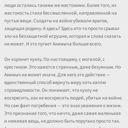
люди остались такими же жестокими. Более того, их
жестокость стала бессмысленной, направленной на
пустые вещи. Солдаты на войне убивали врагов,
защищая родину. А здесь? Здесь кто-то просто срывал
зло на беззащитной игрушке, которая и слова сказать
не может. И это пугает Акимыча больше всего.
Он хоронит куклу. По-настоящему, с могилой, с
крестиком. Это кажется странным, даже безумным. Но
Акимыч не может иначе. Для него это действие —
единственный способ вернуть миру хоть каплю
справедливости. Он понимает, что куклу не
воскресить, как не воскресить людей, убитых на войне.
Но сам факт погребения — это знак уважения к жизни.
Это признание того, что ничто, даже самая маленькая
и неживая вещь, не должно быть поругано просто так.