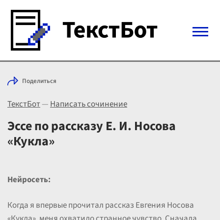
Войти с Telegram
Поделиться
Вход
ТекстБот
—
Написать сочинение
Выбрать режим
Цены
Эссе по рассказу Е. И. Носова
«Кукла»
Нейросеть:
Когда я впервые прочитал рассказ Евгения Носова
«Кукла», меня охватило странное чувство. Сначала