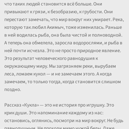
что таких людей становится всё больше. Они
привыкают к грязи, к безобразию, к грубости. Они
перестают замечать, что мир вокруг них умирает. Река,
которую так любил Акимыч, тоже изменилась. Раньше
в ней водилась рыба, она была чистой и полноводной.
А теперь она обмелела, заросла водорослями, и рыба в
ней почти исчезла. Это не просто природное явление.
Это результат человеческого равнодушия к
окружающему миру. Мы загрязняем реки, вырубаем
леса, ломаем кукол — и не замечаем этого. А когда
замечаем, то только тогда, когда становится слишком
поздно.
Рассказ «Кукла» — это не история про игрушку. Это
крик души. Это напоминание каждому из нас:
остановись, оглянись, посмотри на мир вокруг. Не будь
равнодушным. Не проходи мимо чужой беды. Даже