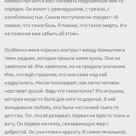
Акимыч пытается восстановить нарушенный кем-то
порядок. Он воюет с равнодушием, с грязью, с
озлобленностью. Своим поступком он говорит: «Я
помню, что такое боль. Я помню, что такое смерть. И я
не позволю вам забыть об этом».
Особенно меня поразил контраст между Акимычем и
теми людьми, которые прошли мимо куклы. Они не
заметили её. Или заметили, но не придали значения.
Или, что ещё страшнее, это они сами над ней
надругались. Носов показывает, как легко человек
черствеет душой. Ведь что такое кукла? Это игрушка,
которая когда-то была для кого-то дорогой. В неё
вкладывали любовь, она была частичкой чьего-то
детства. Тот, кто её разорвал, порвал не просто ткань и
вату. Он порвал ниточку, связывающую мир с
добротой. Он уничтожил красоту. И самое печальное,