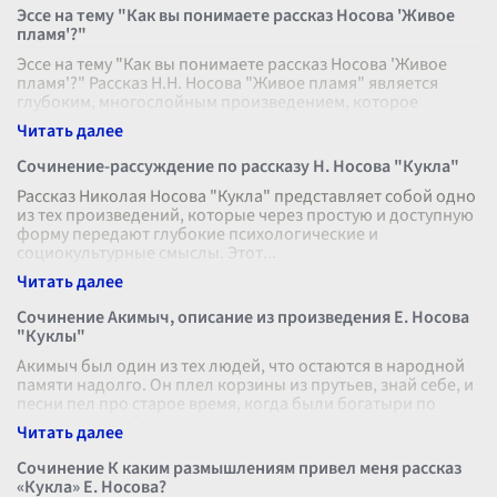
Эссе на тему "Как вы понимаете рассказ Носова 'Живое
пламя'?"
Эссе на тему "Как вы понимаете рассказ Носова 'Живое
пламя'?" Рассказ Н.Н. Носова "Живое пламя" является
глубоким, многослойным произведением, которое
раскрывает перед читателем н
...
Сочинение-рассуждение по рассказу Н. Носова "Кукла"
Рассказ Николая Носова "Кукла" представляет собой одно
из тех произведений, которые через простую и доступную
форму передают глубокие психологические и
социокультурные смыслы. Этот
...
Сочинение Акимыч, описание из произведения Е. Носова
"Куклы"
Акимыч был один из тех людей, что остаются в народной
памяти надолго. Он плел корзины из прутьев, знай себе, и
песни пел про старое время, когда были богатыри по
земле ходили. Этим
...
Сочинение К каким размышлениям привел меня рассказ
«Кукла» Е. Носова?