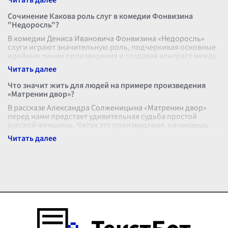
Сочинение Какова роль слуг в комедии Фонвизина
"Недоросль"?
В комедии Дениса Ивановича Фонвизина «Недоросль»
слуги играют значительную роль, подчеркивая основные
идейные линии произведения и создавая контраст между
различными слоями обществ
...
Что значит жить для людей на примере произведения
«Матренин двор»?
В рассказе Александра Солженицына «Матренин двор»
перед нами предстает удивительная судьба простой
русской женщины. Читая это произведение, начинаешь
задумываться о самых главных в
...