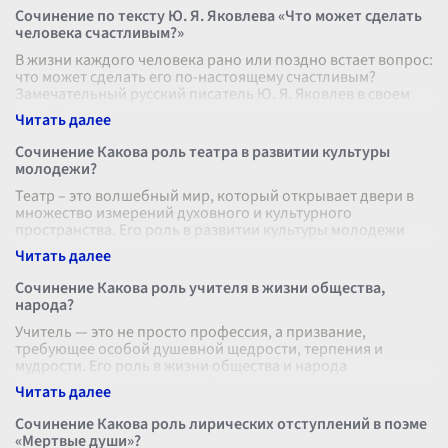
Сочинение по тексту Ю. Я. Яковлева «Что может сделать
человека счастливым?»
В жизни каждого человека рано или поздно встает вопрос:
что может сделать его по-настоящему счастливым?
Замечательный русский писатель Ю. Я. Яковлев в своем
эссе «Что может сделать
...
Сочинение Какова роль театра в развитии культуры
молодежи?
Театр – это волшебный мир, который открывает двери в
множество измерений духовного и культурного
пространства. Его роль в развитии культуры молодежи
невозможно переоценить, так как
...
Сочинение Какова роль учителя в жизни общества,
народа?
Учитель — это не просто профессия, а призвание,
требующее особой душевной щедрости, терпения и
мудрости. Его роль в жизни общества и народа
невозможно переоценить. Учитель воспитыв
...
Сочинение Какова роль лирических отступлений в поэме
«Мертвые души»?