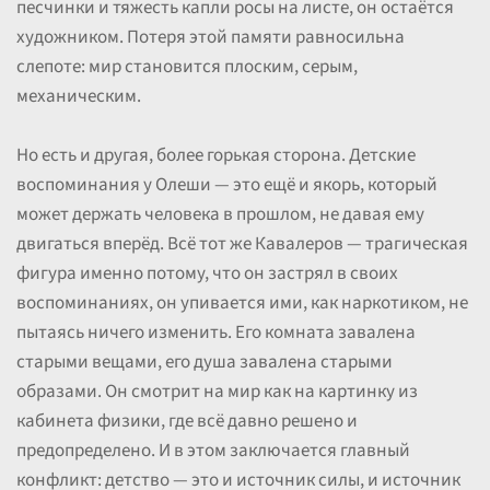
песчинки и тяжесть капли росы на листе, он остаётся
художником. Потеря этой памяти равносильна
слепоте: мир становится плоским, серым,
механическим.
Но есть и другая, более горькая сторона. Детские
воспоминания у Олеши — это ещё и якорь, который
может держать человека в прошлом, не давая ему
двигаться вперёд. Всё тот же Кавалеров — трагическая
фигура именно потому, что он застрял в своих
воспоминаниях, он упивается ими, как наркотиком, не
пытаясь ничего изменить. Его комната завалена
старыми вещами, его душа завалена старыми
образами. Он смотрит на мир как на картинку из
кабинета физики, где всё давно решено и
предопределено. И в этом заключается главный
конфликт: детство — это и источник силы, и источник