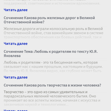
поддержкой, советниками и источником вдохновения.
Ведь никто не может заменить нам сем
...
Сочинение Какова роль железных дорог в Великой
Отечественной войне?
Железные дороги играли колоссальную роль в Великой
Отечественной войне, став важнейшим звеном в системе
транспортного обеспечения как боевых действий, так и
тыла. Именно благодаря
...
Сочинение Тема: Любовь к родителям по тексту Ю.Я.
Яковлева
Любовь к родителям - это та бесценная нить, которая
связывает нас с нашим прошлым, настоящим и будущим.
По тексту Ю.Я. Яковлева видно, как глубоко может быть
это чувство, какое мес
...
Сочинение Какова роль творчества в жизни человека?
Творчество – это одно из самых удивительных и
парадоксальных явлений человеческого бытия. Оно
проникает во все аспекты жизни, начиная с искусства и
заканчивая наукой и технологиями
...