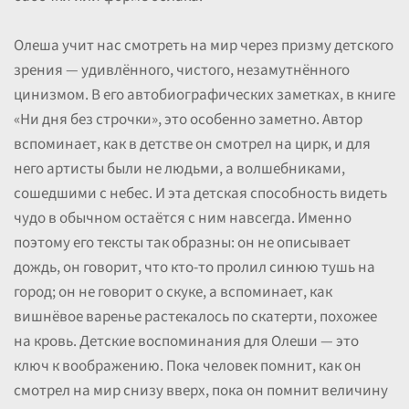
Олеша учит нас смотреть на мир через призму детского
зрения — удивлённого, чистого, незамутнённого
цинизмом. В его автобиографических заметках, в книге
«Ни дня без строчки», это особенно заметно. Автор
вспоминает, как в детстве он смотрел на цирк, и для
него артисты были не людьми, а волшебниками,
сошедшими с небес. И эта детская способность видеть
чудо в обычном остаётся с ним навсегда. Именно
поэтому его тексты так образны: он не описывает
дождь, он говорит, что кто-то пролил синюю тушь на
город; он не говорит о скуке, а вспоминает, как
вишнёвое варенье растекалось по скатерти, похожее
на кровь. Детские воспоминания для Олеши — это
ключ к воображению. Пока человек помнит, как он
смотрел на мир снизу вверх, пока он помнит величину