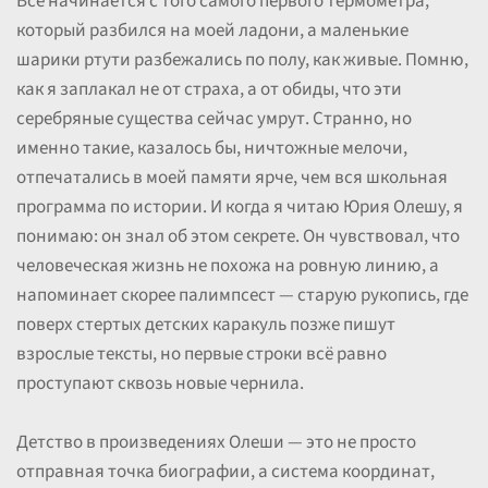
Всё начинается с того самого первого термометра,
который разбился на моей ладони, а маленькие
шарики ртути разбежались по полу, как живые. Помню,
как я заплакал не от страха, а от обиды, что эти
серебряные существа сейчас умрут. Странно, но
именно такие, казалось бы, ничтожные мелочи,
отпечатались в моей памяти ярче, чем вся школьная
программа по истории. И когда я читаю Юрия Олешу, я
понимаю: он знал об этом секрете. Он чувствовал, что
человеческая жизнь не похожа на ровную линию, а
напоминает скорее палимпсест — старую рукопись, где
поверх стертых детских каракуль позже пишут
взрослые тексты, но первые строки всё равно
проступают сквозь новые чернила.
Детство в произведениях Олеши — это не просто
отправная точка биографии, а система координат,