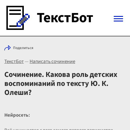
Войти с Telegram
Поделиться
Вход
ТекстБот
—
Написать сочинение
Выбрать режим
Цены
Сочинение. Какова роль детских
воспоминаний по тексту Ю. К.
Олеши?
Нейросеть: