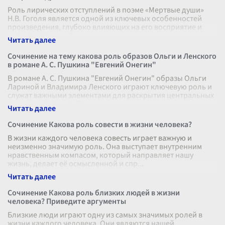
Роль лирических отступлений в поэме «Мертвые души»
Н.В. Гоголя является одной из ключевых особенностей
произведения, глубоко влияющих на его восприятие и
интерпретацию. Лирические
...
Сочинение на тему какова роль образов Ольги и Ленского
в романе А. С. Пушкина "Евгений Онегин"
В романе А. С. Пушкина "Евгений Онегин" образы Ольги
Лариной и Владимира Ленского играют ключевую роль и
служат важными элементами для раскрытия центральных
тем произведения. Эти п
...
Сочинение Какова роль совести в жизни человека?
В жизни каждого человека совесть играет важную и
неизменно значимую роль. Она выступает внутренним
нравственным компасом, который направляет нашу
жизнь, делает её осмысленной и спр
...
Сочинение Какова роль близких людей в жизни
человека? Приведите аргументы
Близкие люди играют одну из самых значимых ролей в
жизни каждого человека. Они являются нашей