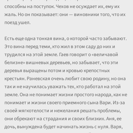
способны на поступок. Чехов не осуждает их, ему их
жаль. Но он показывает: они — виновники того, что их
поезд ушел.
Есть еще одна тонкая вина, о которой часто забывают.
Это вина перед теми, кто жил в этом саду до них и
трудился на этой земле. Гаев говорит о «величавой
белизне» вишневых деревьев, но забывает, что эти
деревья выращены потом и кровью крепостных
крестьян. Раневская очень любит свою родину, но она
так и не научилась уважать тех, кто работал на этой
земле. Она не понимает жизни простого народа, как не
понимает и жизни своего приемного сына Вари. Из-за
своей мягкотелости и нежелания решать проблемы,
они обрекают на страдания и своих близких. Аня, ее
дочь, вынуждена будет начинать жизнь с нуля. Варя,