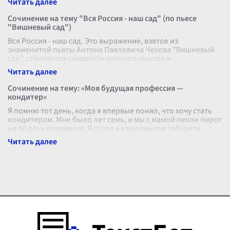
Сочинение на тему "Вся Россия - наш сад" (по пьесе
"Вишневый сад")
Вся Россия - наш сад. Это выражение, взятое из
знаменитой пьесы Антона Павловича Чехова "Вишневый
сад", становится символом поисков смысла и
изменчивости жизни, которые отражают со
...
Сочинение на тему: «Моя будущая профессия —
кондитер»
Я помню тот день, когда я впервые понял, что хочу стать
кондитером. Мне было лет семь, и мы с мамой пекли пирог
на её день рождения. Я стоял на маленьком табурете,
чтобы доставать
...