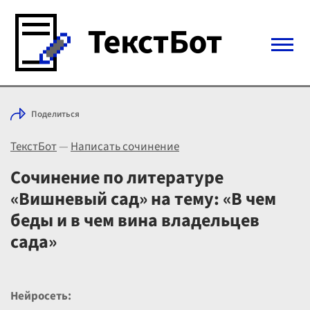
Войти с Telegram
Поделиться
Вход
ТекстБот
—
Написать сочинение
Выбрать режим
Цены
Сочинение по литературе
«Вишневый сад» на тему: «В чем
беды и в чем вина владельцев
сада»
Нейросеть: