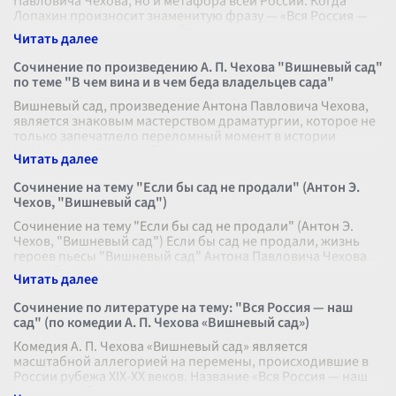
Павловича Чехова, но и метафора всей России. Когда
Лопахин произносит знаменитую фразу — «Вся Россия —
наш сад», он выражает глубок
...
Сочинение по произведению А. П. Чехова "Вишневый сад"
по теме "В чем вина и в чем беда владельцев сада"
Вишневый сад, произведение Антона Павловича Чехова,
является знаковым мастерством драматургии, которое не
только запечатлело переломный момент в истории
России, но и стало глубоким
...
Сочинение на тему "Если бы сад не продали" (Антон Э.
Чехов, "Вишневый сад")
Сочинение на тему "Если бы сад не продали" (Антон Э.
Чехов, "Вишневый сад") Если бы сад не продали, жизнь
героев пьесы "Вишневый сад" Антона Павловича Чехова
могла бы пойти по ино
...
Сочинение по литературе на тему: "Вся Россия — наш
сад" (по комедии А. П. Чехова «Вишневый сад»)
Комедия А. П. Чехова «Вишневый сад» является
масштабной аллегорией на перемены, происходившие в
России рубежа XIX-XX веков. Название «Вся Россия — наш
сад» может быть весьма символ
...