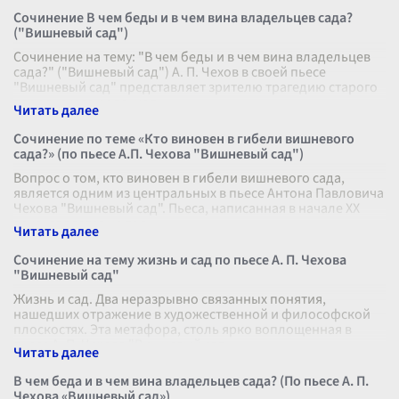
Сочинение В чем беды и в чем вина владельцев сада?
("Вишневый сад")
Сочинение на тему: "В чем беды и в чем вина владельцев
сада?" ("Вишневый сад") А. П. Чехов в своей пьесе
"Вишневый сад" представляет зрителю трагедию старого
дворянского рода, кот
...
Сочинение по теме «Кто виновен в гибели вишневого
сада?» (по пьесе А.П. Чехова "Вишневый сад")
Вопрос о том, кто виновен в гибели вишневого сада,
является одним из центральных в пьесе Антона Павловича
Чехова "Вишневый сад". Пьеса, написанная в начале XX
века, является не тол
...
Сочинение на тему жизнь и сад по пьесе А. П. Чехова
"Вишневый сад"
Жизнь и сад. Два неразрывно связанных понятия,
нашедших отражение в художественной и философской
плоскостях. Эта метафора, столь ярко воплощенная в
пьесе А. П. Чехова "Вишневый сад
...
В чем беда и в чем вина владельцев сада? (По пьесе А. П.
Чехова «Вишневый сад»)