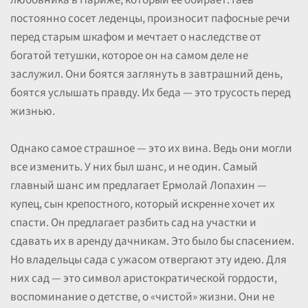
любовника в Париже, который ее обирает. Гаев
постоянно сосет леденцы, произносит пафосные речи
перед старым шкафом и мечтает о наследстве от
богатой тетушки, которое он на самом деле не
заслужил. Они боятся заглянуть в завтрашний день,
боятся услышать правду. Их беда — это трусость перед
жизнью.
Однако самое страшное — это их вина. Ведь они могли
все изменить. У них был шанс, и не один. Самый
главный шанс им предлагает Ермолай Лопахин —
купец, сын крепостного, который искренне хочет их
спасти. Он предлагает разбить сад на участки и
сдавать их в аренду дачникам. Это было бы спасением.
Но владельцы сада с ужасом отвергают эту идею. Для
них сад — это символ аристократической гордости,
воспоминание о детстве, о «чистой» жизни. Они не