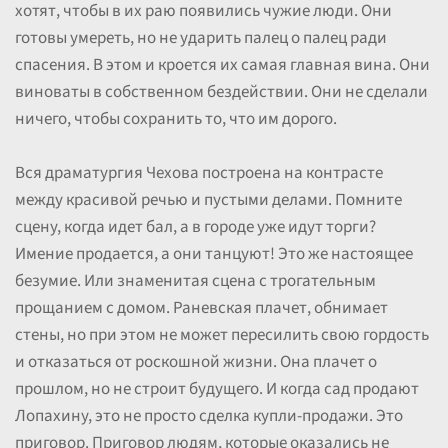
хотят, чтобы в их раю появились чужие люди. Они
готовы умереть, но не ударить палец о палец ради
спасения. В этом и кроется их самая главная вина. Они
виноваты в собственном бездействии. Они не сделали
ничего, чтобы сохранить то, что им дорого.
Вся драматургия Чехова построена на контрасте
между красивой речью и пустыми делами. Помните
сцену, когда идет бал, а в городе уже идут торги?
Имение продается, а они танцуют! Это же настоящее
безумие. Или знаменитая сцена с трогательным
прощанием с домом. Раневская плачет, обнимает
стены, но при этом не может пересилить свою гордость
и отказаться от роскошной жизни. Она плачет о
прошлом, но не строит будущего. И когда сад продают
Лопахину, это не просто сделка купли-продажи. Это
приговор. Приговор людям, которые оказались не