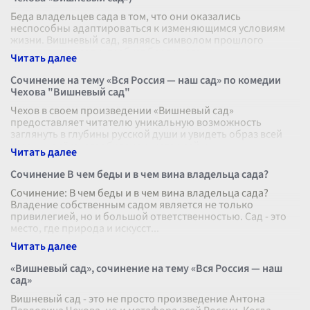
Беда владельцев сада в том, что они оказались
неспособны адаптироваться к изменяющимся условиям
жизни. Вишневый сад, являясь символом прошлого
величия и красоты, требует бережного
...
Сочинение на тему «Вся Россия — наш сад» по комедии
Чехова "Вишневый сад"
Чехов в своем произведении «Вишневый сад»
предоставляет читателю уникальную возможность
заглянуть в глубины русской души и увидеть образ всей
страны, с её многообразием, историей и
...
Сочинение В чем беды и в чем вина владельца сада?
Сочинение: В чем беды и в чем вина владельца сада?
Владение собственным садом является не только
привилегией, но и большой ответственностью. Сад - это
место, где природа и искусст
...
«Вишневый сад», сочинение на тему «Вся Россия — наш
сад»
Вишневый сад - это не просто произведение Антона