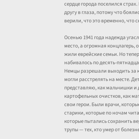
сердце города поселился страх.
другу в глаза, потому что бояли
верили, что это временно, что 
Осенью 1941 года надежда угас
место, а огромная концлагерь, о
жили еврейские семьи. Но тепер
набивалось по десять-пятнадцат
Немцы разрешали выходить за к
могли расстрелять на месте. Де
представляю, как мальчишки и д
картофельных очистков, как мат
свои герои. Были врачи, которы
старики, которые по ночам чита
которые пытались сохранить вер
трупы — тех, кто умер от болезне