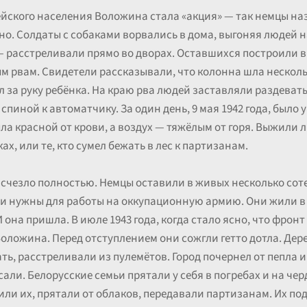
йского населения Воложина стала «акция» — так немцы на
но. Солдаты с собаками ворвались в дома, выгоняя людей на
— расстреливали прямо во дворах. Оставшихся построили в 
м рвам. Свидетели рассказывали, что колонна шла несколь
л за руку ребёнка. На краю рва людей заставляли раздеват
 спиной к автоматчику. За один день, 9 мая 1942 года, было
ыла красной от крови, а воздух — тяжёлым от горя. Выжили 
ах, или те, кто сумел бежать в лес к партизанам.
 исчезло полностью. Немцы оставили в живых несколько со
ли нужны для работы на оккупационную армию. Они жили в
 она пришла. В июле 1943 года, когда стало ясно, что фро
оложина. Перед отступлением они сожгли гетто дотла. Дер
ать, расстреливали из пулемётов. Город почернел от пепла и
али. Белорусские семьи прятали у себя в погребах и на чер
и их, прятали от облаков, передавали партизанам. Их подв