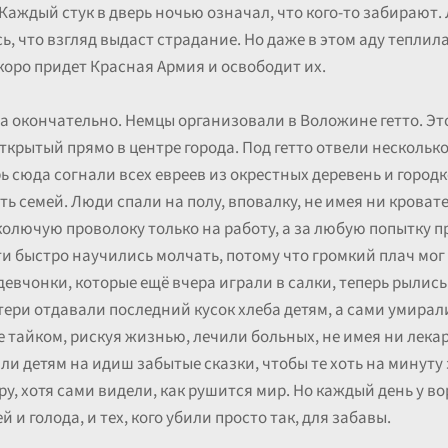
 Каждый стук в дверь ночью означал, что кого-то забирают.
сь, что взгляд выдаст страдание. Но даже в этом аду тепли
скоро придет Красная Армия и освободит их.
ла окончательно. Немцы организовали в Воложине гетто. Эт
ткрытый прямо в центре города. Под гетто отвели несколько 
ь сюда согнали всех евреев из окрестных деревень и город
ь семей. Люди спали на полу, вповалку, не имея ни кровате
олючую проволоку только на работу, а за любую попытку п
ти быстро научились молчать, потому что громкий плач мог
евчонки, которые ещё вчера играли в салки, теперь рылись
ери отдавали последний кусок хлеба детям, а сами умирали
е тайком, рискуя жизнью, лечили больных, не имея ни лека
ли детям на идиш забытые сказки, чтобы те хоть на минуту
у, хотя сами видели, как рушится мир. Но каждый день у в
й и голода, и тех, кого убили просто так, для забавы.