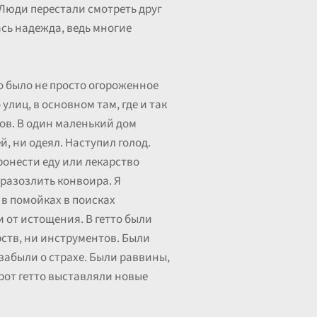
 Люди перестали смотреть друг
лась надежда, ведь многие
о было не просто огороженное
улиц, в основном там, где и так
ков. В один маленький дом
й, ни одеял. Наступил голод.
ронести еду или лекарство
 разозлить конвоира. Я
 в помойках в поисках
 от истощения. В гетто были
рств, ни инструментов. Были
 забыли о страхе. Были раввины,
орот гетто выставляли новые