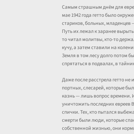
Самым страшным днём для евре
мае 1942 года гетто было окруже
стариков, больных, младенцев 
Путь их лежал к заранее вырыты
то читал молитвы, кто-то держа
кучу, а затем ставили на колени
Земля в том лесу долго потом б
спрятаться в подвалах, в тайник
Даже после расстрела гетто не
портных, слесарей, которые бы
казнь — лишь вопрос времени. И
уничтожить последних евреев В
спички. Тех, кто пытался выбеж
смерти были люди, которые спас
собственной жизнью, они кормил