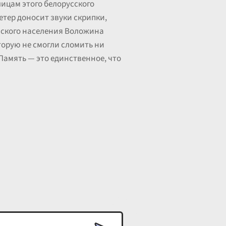
лицам этого белорусского
етер доносит звуки скрипки,
ейского населения Воложина
торую не смогли сломить ни
 Память — это единственное, что