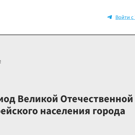
Войти с
е
иод Великой Отечественной
ейского населения города