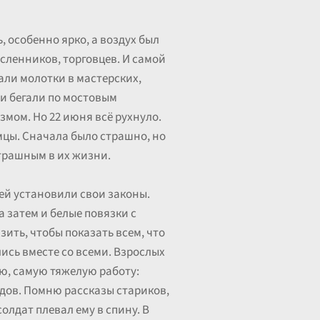
, особенно ярко, а воздух был
сленников, торговцев. И самой
али молотки в мастерских,
ти бегали по мостовым
мом. Но 22 июня всё рухнуло.
мцы. Сначала было страшно, но
страшным в их жизни.
ей установили свои законы.
 затем и белые повязки с
зить, чтобы показать всем, что
лись вместе со всеми. Взрослых
ю, самую тяжелую работу:
адов. Помню рассказы стариков,
олдат плевал ему в спину. В