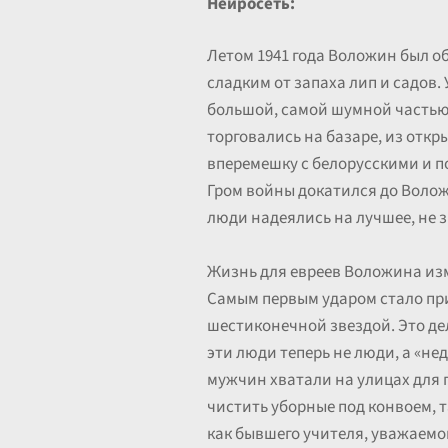
Нейросеть:
Летом 1941 года Воложин был об
сладким от запаха лип и садов.
большой, самой шумной частью 
торговались на базаре, из откр
вперемешку с белорусскими и п
Гром войны докатился до Воложи
люди надеялись на лучшее, не з
Жизнь для евреев Воложина изм
Самым первым ударом стало при
шестиконечной звездой. Это дел
эти люди теперь не люди, а «не
мужчин хватали на улицах для 
чистить уборные под конвоем, 
как бывшего учителя, уважаемог