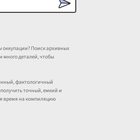
ды оккупации? Поиск архивных
м много деталей, чтобы
ванный, фактологичный
получить точный, емкий и
тя время на компиляцию