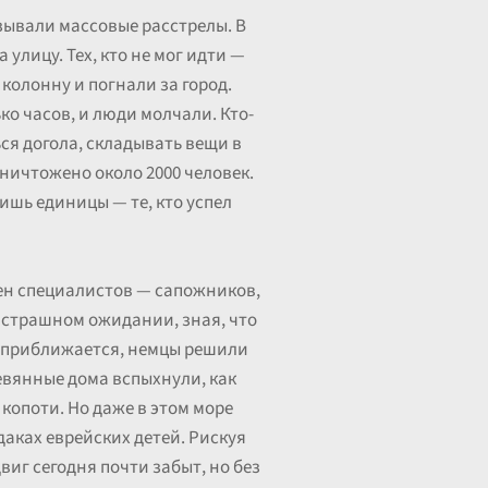
зывали массовые расстрелы. В
 улицу. Тех, кто не мог идти —
колонну и погнали за город.
ко часов, и люди молчали. Кто-
ься догола, складывать вещи в
 уничтожено около 2000 человек.
лишь единицы — те, кто успел
тен специалистов — сапожников,
 страшном ожидании, зная, что
нт приближается, немцы решили
евянные дома вспыхнули, как
 копоти. Но даже в этом море
даках еврейских детей. Рискуя
иг сегодня почти забыт, но без