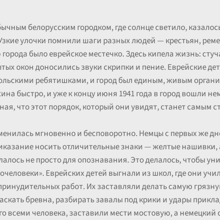
ычным белорусским городком, где солнце светило, казалось
 Узкие улочки помнили шаги разных людей — крестьян, реме
города было еврейское местечко. Здесь кипела жизнь: стуч
ытых окон доносились звуки скрипки и пение. Еврейские де
ольскими ребятишками, и город был единым, живым организ
на быстро, и уже к концу июня 1941 года в город вошли не
ная, что этот порядок, который они увидят, станет самым 
енилась мгновенно и бесповоротно. Немцы с первых же дн
казание носить отличительные знаки — желтые нашивки, а
алось не просто для опознавания. Это делалось, чтобы уни
дочеловеки». Еврейских детей выгнали из школ, где они учи
принудительных работ. Их заставляли делать самую грязну
таскать бревна, разбирать завалы под крики и удары прикл
о всеми человека, заставили мести мостовую, а немецкий с