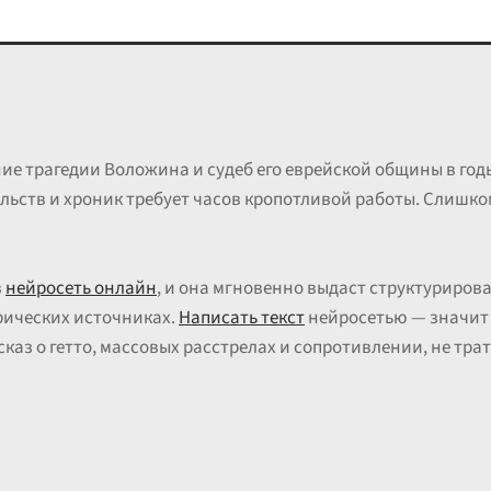
ие трагедии Воложина и судеб его еврейской общины в го
льств и хроник требует часов кропотливой работы. Слишко
в
нейросеть онлайн
, и она мгновенно выдаст структуриро
рических источниках.
Написать текст
нейросетью — значит 
аз о гетто, массовых расстрелах и сопротивлении, не тра