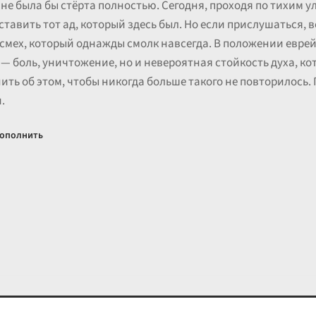
не была бы стёрта полностью. Сегодня, проходя по тихим у
тавить тот ад, который здесь был. Но если прислушаться, в
 смех, который однажды смолк навсегда. В положении евр
— боль, уничтожение, но и невероятная стойкость духа, ко
ить об этом, чтобы никогда больше такого не повторилось.
.
ополнить