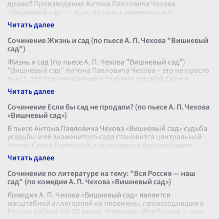
драма? Произведение Антона Павловича Чехова
«Вишневый сад» — одно из самых знаменитых и
многогранных произведений мировой литера
...
Сочинение Жизнь и сад (по пьесе А. П. Чехова "Вишневый
сад")
Жизнь и сад (по пьесе А. П. Чехова "Вишневый сад")
"Вишневый сад" Антона Павловича Чехова – это не просто
пьеса, это проникновение в глубины русской души и
мироощущения. В её пове
...
Сочинение Если бы сад не продали? (по пьесе А. П. Чехова
«Вишневый сад»)
В пьесе Антона Павловича Чехова «Вишневый сад» судьба
усадьбы и её знаменитого сада становится центральной
темой. Семья Раневской, сталкиваясь с финансовыми
проблемами, решается на
...
Сочинение по литературе на тему: "Вся Россия — наш
сад" (по комедии А. П. Чехова «Вишневый сад»)
Комедия А. П. Чехова «Вишневый сад» является
масштабной аллегорией на перемены, происходившие в
России рубежа XIX-XX веков. Название «Вся Россия — наш