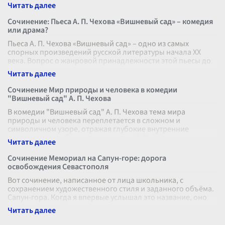
сад» может быть весьма символ
...
Сочинение: Пьеса А. П. Чехова «Вишневый сад» – комедия
или драма?
Пьеса А. П. Чехова «Вишневый сад» – одно из самых
спорных произведений русской литературы начала XX
века. Вопрос о жанровой принадлежности этой пьесы до
сих пор вызывает оживленные
...
Сочинение Мир природы и человека в комедии
"Вишневый сад" А. П. Чехова
В комедии "Вишневый сад" А. П. Чехова тема мира
природы и человека переплетается в сложном и
символичном узоре, отражая глубокие внутренние
противоречия общества и личностей. Вишне
...
Сочинение Мемориал на Сапун-горе: дорога
освобождения Севастополя
Вот сочинение, написанное от лица школьника, с
сохранением художественного стиля и заданного объёма.
Сапун-гора. Когда я впервые услышал это название, оно
показалось мне странным
...