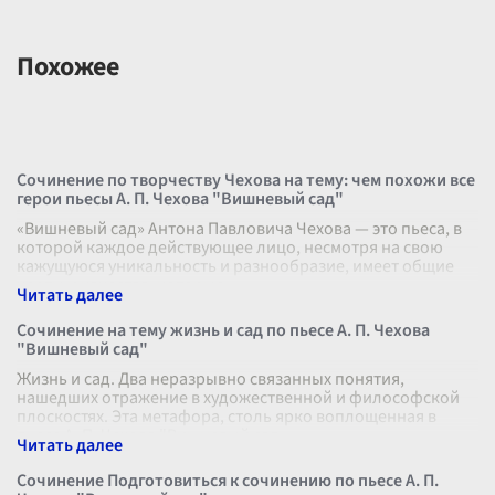
Похожее
Сочинение по творчеству Чехова на тему: чем похожи все
герои пьесы А. П. Чехова "Вишневый сад"
«Вишневый сад» Антона Павловича Чехова — это пьеса, в
которой каждое действующее лицо, несмотря на свою
кажущуюся уникальность и разнообразие, имеет общие
черты и качества, которые
...
Сочинение на тему жизнь и сад по пьесе А. П. Чехова
"Вишневый сад"
Жизнь и сад. Два неразрывно связанных понятия,
нашедших отражение в художественной и философской
плоскостях. Эта метафора, столь ярко воплощенная в
пьесе А. П. Чехова "Вишневый сад
...
Сочинение Подготовиться к сочинению по пьесе А. П.