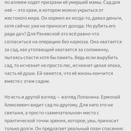
по аллеям ходят призраки её умершей мамы. Сад для
неё — это храм, в котором можно укрыться от
жестокого мира. Он кормил их когда-то, давал деньги,
хотя сейчас уже не приносит дохода. Но рубить его
ради дач? Для Раневской это всё равно что
согласиться на операцию без наркоза. Она хватается
за сад, как утопающий хватается за соломинку,
пытаясь спасти хотя бы память. Ведь если вырубить
сад, то исчезнет не просто лес, исчезнет целая эпоха,
часть её души. Ей кажется, что её жизнь кончится
вместе с этим садом.
Но есть и другой взгляд — взгляд Лопахина. Ермолай
Алексеевич видит сад по-другому. Для него это не
святыня, а просто «замечательное» место с
практической точки зрения, которое, увы, приносит
только долги. Он предлагает реальный план спасения: