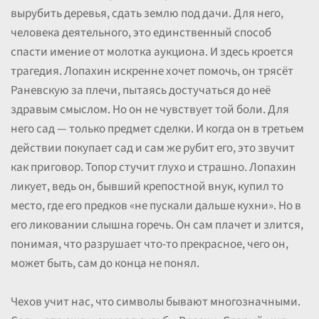
вырубить деревья, сдать землю под дачи. Для него,
человека деятельного, это единственный способ
спасти имение от молотка аукциона. И здесь кроется
трагедия. Лопахин искренне хочет помочь, он трясёт
Раневскую за плечи, пытаясь достучаться до неё
здравым смыслом. Но он не чувствует той боли. Для
него сад — только предмет сделки. И когда он в третьем
действии покупает сад и сам же рубит его, это звучит
как приговор. Топор стучит глухо и страшно. Лопахин
ликует, ведь он, бывший крепостной внук, купил то
место, где его предков «не пускали дальше кухни». Но в
его ликовании слышна горечь. Он сам плачет и злится,
понимая, что разрушает что-то прекрасное, чего он,
может быть, сам до конца не понял.
Чехов учит нас, что символы бывают многозначными.