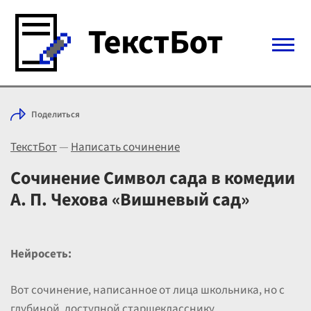
Войти с Telegram
Поделиться
Вход
ТекстБот
—
Написать сочинение
Выбрать режим
Цены
Сочинение Символ сада в комедии
А. П. Чехова «Вишневый сад»
Нейросеть:
Вот сочинение, написанное от лица школьника, но с
глубиной, доступной старшекласснику.