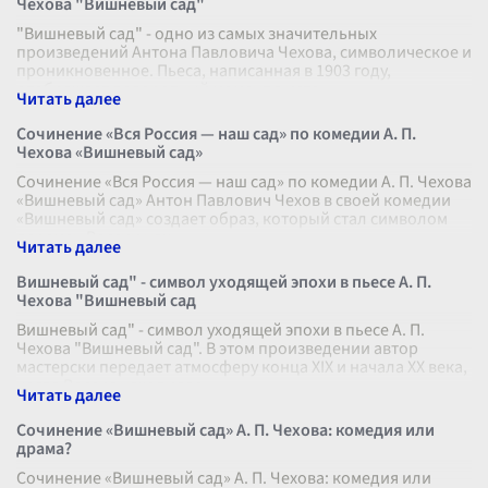
Чехова "Вишневый сад"
"Вишневый сад" - одно из самых значительных
произведений Антона Павловича Чехова, символическое и
проникновенное. Пьеса, написанная в 1903 году,
отображает поворотный момент в исто
...
Сочинение «Вся Россия — наш сад» по комедии А. П.
Чехова «Вишневый сад»
Сочинение «Вся Россия — наш сад» по комедии А. П. Чехова
«Вишневый сад» Антон Павлович Чехов в своей комедии
«Вишневый сад» создает образ, который стал символом
перемен России нач
...
Вишневый сад" - символ уходящей эпохи в пьесе А. П.
Чехова "Вишневый сад
Вишневый сад" - символ уходящей эпохи в пьесе А. П.
Чехова "Вишневый сад". В этом произведении автор
мастерски передает атмосферу конца XIX и начала XX века,
когда Россия находилас
...
Сочинение «Вишневый сад» А. П. Чехова: комедия или
драма?
Сочинение «Вишневый сад» А. П. Чехова: комедия или