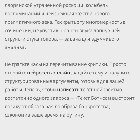
дворянской утраченной роскоши, колыбель
воспоминаний и неизбежная жертва нового
прагматичного века. Раскрыть эту многомерность в
сочинении, не упустив нюансы звука лопнувшей
струны и стука топора, — задача для вдумчивого
анализа.
Не тратьте часы на перечитывание критики. Просто
откройте
нейросеть онлайн
, задайте тему и получите
структурированные аргументы, готовые для вашей
работы. Теперь, чтобы
написать текст
нейросетью,
достаточно одного запроса — «Текст Бот» сам выстроит
логику от образа рая до образа банкротства,
сэкономив ваше время на рутину.