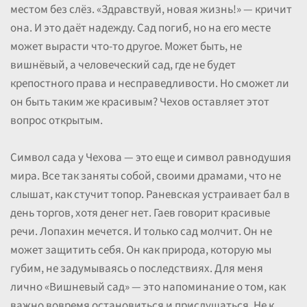
местом без слёз. «Здравствуй, новая жизнь!» — кричит
она. И это даёт надежду. Сад погиб, но на его месте
может вырасти что-то другое. Может быть, не
вишнёвый, а человеческий сад, где не будет
крепостного права и несправедливости. Но сможет ли
он быть таким же красивым? Чехов оставляет этот
вопрос открытым.
Символ сада у Чехова — это еще и символ равнодушия
мира. Все так заняты собой, своими драмами, что не
слышат, как стучит топор. Раневская устраивает бал в
день торгов, хотя денег нет. Гаев говорит красивые
речи. Лопахин мечется. И только сад молчит. Он не
может защитить себя. Он как природа, которую мы
губим, не задумываясь о последствиях. Для меня
лично «Вишневый сад» — это напоминание о том, как
важно вовремя остановиться и прислушаться. Не к